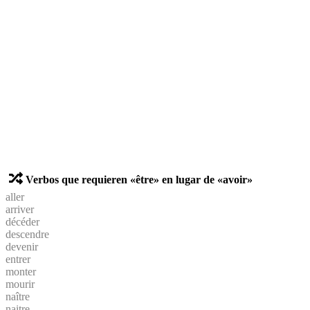
Verbos que requieren «être» en lugar de «avoir»
aller
arriver
décéder
descendre
devenir
entrer
monter
mourir
naître
naitre