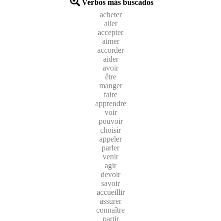
Verbos más buscados
acheter
aller
accepter
aimer
accorder
aider
avoir
être
manger
faire
apprendre
voir
pouvoir
choisir
appeler
parler
venir
agir
devoir
savoir
accueillir
assurer
connaître
partir