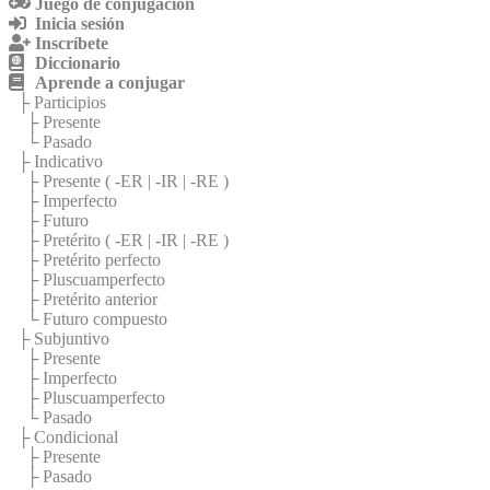
Juego de conjugación
Inicia sesión
Inscríbete
Diccionario
Aprende a conjugar
├ Participios
├ Presente
└ Pasado
├ Indicativo
├ Presente (
-ER
|
-IR
|
-RE
)
├ Imperfecto
├ Futuro
├ Pretérito (
-ER
|
-IR
|
-RE
)
├ Pretérito perfecto
├ Pluscuamperfecto
├ Pretérito anterior
└ Futuro compuesto
├ Subjuntivo
├ Presente
├ Imperfecto
├ Pluscuamperfecto
└ Pasado
├ Condicional
├ Presente
├ Pasado