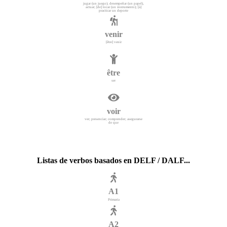
jugar (un juego); desempeñar (un papel),
actuar; [de] tocar (un instrumento); [à]
practicar un deporte
venir
[être] venir
être
ser
voir
ver; presenciar; comprender; asegurarse
de que
Listas de verbos basados en DELF / DALF...
A1
Primaria
A2