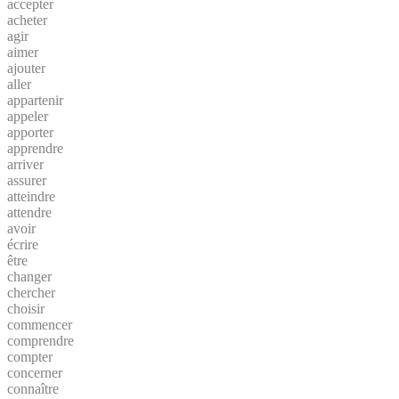
accepter
acheter
agir
aimer
ajouter
aller
appartenir
appeler
apporter
apprendre
arriver
assurer
atteindre
attendre
avoir
écrire
être
changer
chercher
choisir
commencer
comprendre
compter
concerner
connaître