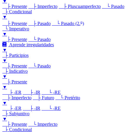
▼
├ Presente
├ Imperfecto
├ Pluscuamperfecto
└ Pasado
├ Condicional
▼
o
├ Presente
├ Pasado
└ Pasado (2.
)
└ Imperativo
▼
├ Presente
└ Pasado
Aprende irregularidades
▼
├ Participios
▼
├ Presente
└ Pasado
├ Indicativo
▼
├ Presente
▼
├ -ER
├ -IR
└ -RE
├ Imperfecto
├ Futuro
└ Pretérito
▼
├ -ER
├ -IR
└ -RE
├ Subjuntivo
▼
├ Presente
└ Imperfecto
├ Condicional