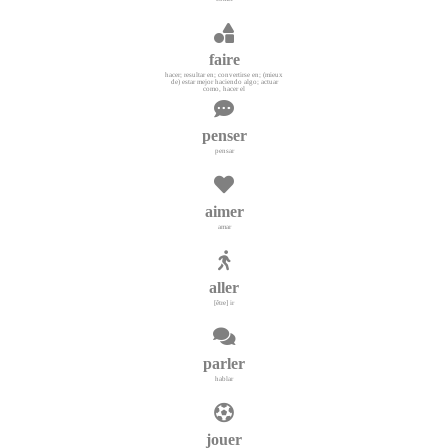
faire
hacer; resultar en; convertirse en; (mieux
de) estar mejor haciendo algo; actuar
como, hacer el
penser
pensar
aimer
amar
aller
[être] ir
parler
hablar
jouer