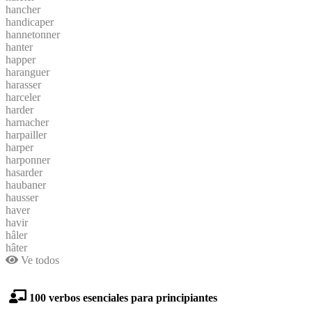
hancher
handicaper
hannetonner
hanter
happer
haranguer
harasser
harceler
harder
harnacher
harpailler
harper
harponner
hasarder
haubaner
hausser
haver
havir
hâler
hâter
Ve todos
100 verbos esenciales para principiantes