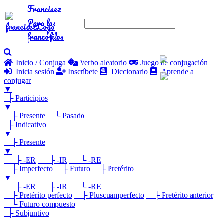
Francisez
Para los
francófilos
Inicio / Conjuga
Verbo aleatorio
Juego de conjugación
Inicia sesión
Inscríbete
Diccionario
Aprende a
conjugar
▼
├ Participios
▼
├ Presente
└ Pasado
├ Indicativo
▼
├ Presente
▼
├ -ER
├ -IR
└ -RE
├ Imperfecto
├ Futuro
├ Pretérito
▼
├ -ER
├ -IR
└ -RE
├ Pretérito perfecto
├ Pluscuamperfecto
├ Pretérito anterior
└ Futuro compuesto
├ Subjuntivo