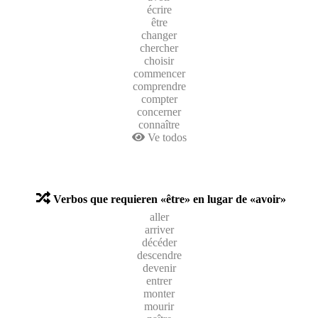
écrire
être
changer
chercher
choisir
commencer
comprendre
compter
concerner
connaître
Ve todos
Verbos que requieren «être» en lugar de «avoir»
aller
arriver
décéder
descendre
devenir
entrer
monter
mourir