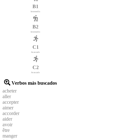
B1
Intermedio
B2
Intermedio
C1
Avanzado
C2
Avanzado
Verbos más buscados
acheter
aller
accepter
aimer
accorder
aider
avoir
être
manger