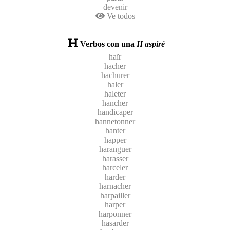
devenir
Ve todos
Verbos con una
H aspiré
haïr
hacher
hachurer
haler
haleter
hancher
handicaper
hannetonner
hanter
happer
haranguer
harasser
harceler
harder
harnacher
harpailler
harper
harponner
hasarder