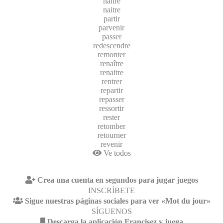
naître
naitre
partir
parvenir
passer
redescendre
remonter
renaître
renaitre
rentrer
repartir
repasser
ressortir
rester
retomber
retourner
revenir
Ve todos
Crea una cuenta en segundos para jugar juegos
INSCRÍBETE
Sigue nuestras páginas sociales para ver «Mot du jour»
SÍGUENOS
Descarga la aplicación Francisez y juega