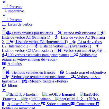
▼
└ Presente
└ Imperativo
▼
└ Presente
Listas de verbos
▼
Listas creadas por usuarios
Verbos más buscados
Lista de verbos A1 (Primaria 1)
Lista de verbos A2 (Primaria
2)
Lista de verbos B1 (Intermedio 1)
Lista de verbos
B2 (Intermedio 2)
Lista de verbos C1 (Avanzado 1)
Lista de verbos C2 (Avanzado 2)
Verbos con una
H aspiré
100 verbos esenciales para principiantes
Verbos que
requieren «être» en lugar de «avoir»
Artículos
▼
Tiempos verbales en francés
Cuándo usar el subjuntivo
Verbos que requieren preposiciones
Verbos que son
faux-amis
«Mener» frente a «Porter»
Idioma
▼
English
Español
Français
Italiano
中文 （简体）
Aplicación Francisez
Sobre nosotros
Contáctenos
Política de privacidad