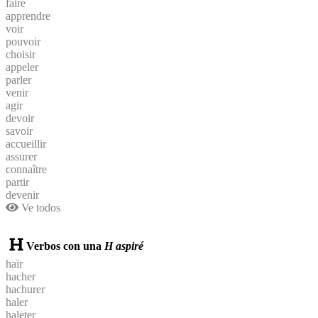
faire
apprendre
voir
pouvoir
choisir
appeler
parler
venir
agir
devoir
savoir
accueillir
assurer
connaître
partir
devenir
Ve todos
Verbos con una
H aspiré
haïr
hacher
hachurer
haler
haleter