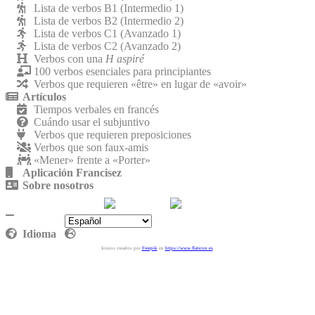
Lista de verbos B1 (Intermedio 1)
Lista de verbos B2 (Intermedio 2)
Lista de verbos C1 (Avanzado 1)
Lista de verbos C2 (Avanzado 2)
Verbos con una
H aspiré
100 verbos esenciales para principiantes
Verbos que requieren «être» en lugar de «avoir»
Artículos
Tiempos verbales en francés
Cuándo usar el subjuntivo
Verbos que requieren preposiciones
Verbos que son faux-amis
«Mener» frente a «Porter»
Aplicación Francisez
Sobre nosotros
Contáctenos
Política de privacidad
Idioma
Iconos creados por
Freepik
en
https://www.flaticon.es
.