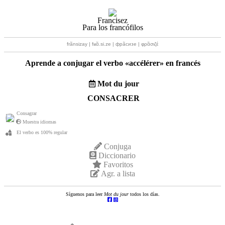
Francisez
Para los francófilos
frãnsizay | fʁɑ̃.si.ze | фрãсизе | φρɑ̃σιζέ
Aprende a conjugar el verbo «
accélérer
» en francés
Mot du jour
CONSACRER
Consagrar
Muestra idiomas
El verbo es 100% regular
Conjuga
Diccionario
Favoritos
Agr. a lista
Síguenos para leer
Mot du jour
todos los días.