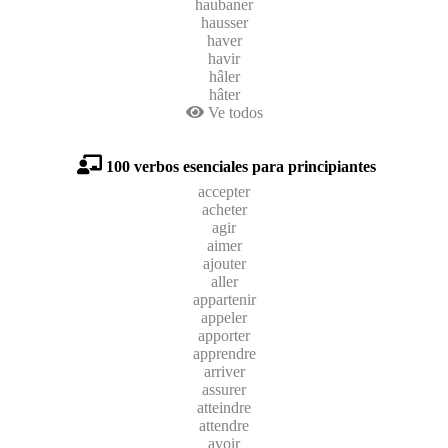
haubaner
hausser
haver
havir
hâler
hâter
Ve todos
100 verbos esenciales para principiantes
accepter
acheter
agir
aimer
ajouter
aller
appartenir
appeler
apporter
apprendre
arriver
assurer
atteindre
attendre
avoir