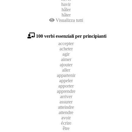
havir
hâler
hâter
Visualizza tutti
100 verbi essenziali per principianti
accepter
acheter
agir
aimer
ajouter
aller
appartenir
appeler
apporter
apprendre
arriver
assurer
atteindre
attendre
avoir
écrire
être