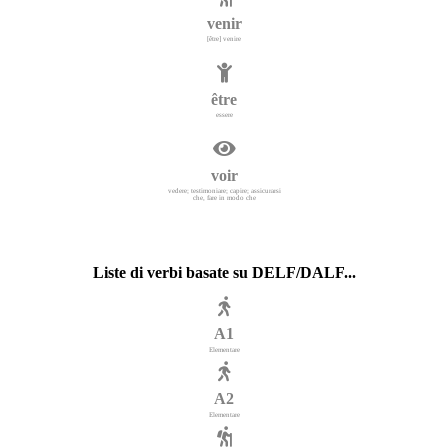
venir
[être] venire
être
essere
voir
vedere; testimoniare; capire; assicurarsi
che, fare in modo che
Liste di verbi basate su DELF/DALF...
A1
Elementare
A2
Elementare