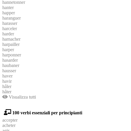
hannetonner
hanter
happer
haranguer
harasser
harceler
harder
harnacher
harpailler
harper
harponner
hasarder
haubaner
hausser
haver
havir
hâler
hâter
Visualizza tutti
100 verbi essenziali per principianti
accepter
acheter
agir