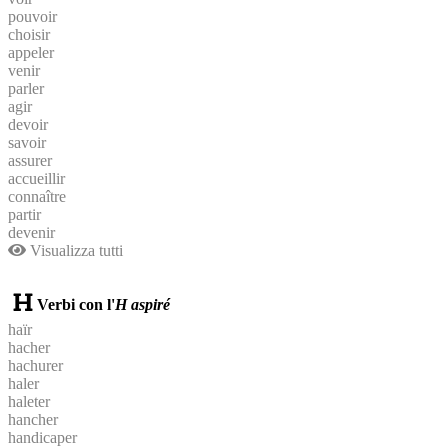
pouvoir
choisir
appeler
venir
parler
agir
devoir
savoir
assurer
accueillir
connaître
partir
devenir
Visualizza tutti
Verbi con l'
H aspiré
haïr
hacher
hachurer
haler
haleter
hancher
handicaper