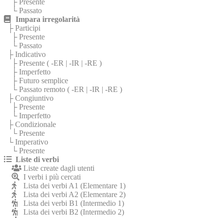
├ Presente
└ Passato
Impara irregolarità
├ Participi
├ Presente
└ Passato
├ Indicativo
├ Presente (
-ER
|
-IR
|
-RE
)
├ Imperfetto
├ Futuro semplice
└ Passato remoto (
-ER
|
-IR
|
-RE
)
├ Congiuntivo
├ Presente
└ Imperfetto
├ Condizionale
└ Presente
└ Imperativo
└ Presente
Liste di verbi
Liste create dagli utenti
I verbi i più cercati
Lista dei verbi A1 (Elementare 1)
Lista dei verbi A2 (Elementare 2)
Lista dei verbi B1 (Intermedio 1)
Lista dei verbi B2 (Intermedio 2)