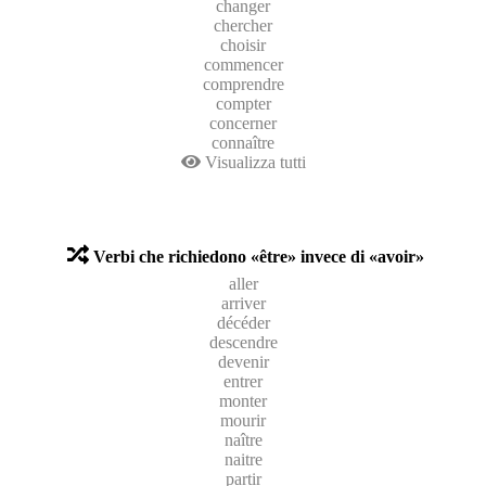
changer
chercher
choisir
commencer
comprendre
compter
concerner
connaître
Visualizza tutti
Verbi che richiedono «être» invece di «avoir»
aller
arriver
décéder
descendre
devenir
entrer
monter
mourir
naître
naitre
partir