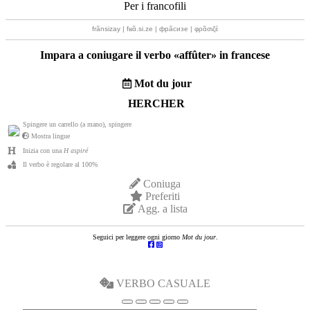
Per i francofili
frãnsizay | fʁɑ̃.si.ze | фрãсизе | φρɑ̃σιζέ
Impara a coniugare il verbo «
affûter
» in francese
Mot du jour
HERCHER
Spingere un carrello (a mano), spingere
Mostra lingue
Inizia con una
H aspiré
Il verbo è regolare al 100%
Coniuga
Preferiti
Agg. a lista
Seguici per leggere ogni giorno
Mot du jour
.
VERBO CASUALE