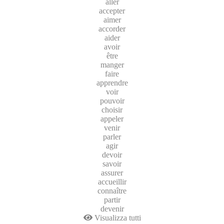
aller
accepter
aimer
accorder
aider
avoir
être
manger
faire
apprendre
voir
pouvoir
choisir
appeler
venir
parler
agir
devoir
savoir
assurer
accueillir
connaître
partir
devenir
Visualizza tutti