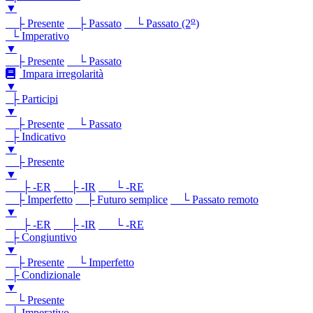
▼
o
├ Presente
├ Passato
└ Passato (2
)
└ Imperativo
▼
├ Presente
└ Passato
Impara irregolarità
▼
├ Participi
▼
├ Presente
└ Passato
├ Indicativo
▼
├ Presente
▼
├ -ER
├ -IR
└ -RE
├ Imperfetto
├ Futuro semplice
└ Passato remoto
▼
├ -ER
├ -IR
└ -RE
├ Congiuntivo
▼
├ Presente
└ Imperfetto
├ Condizionale
▼
└ Presente
└ Imperativo