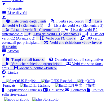
▼
└ Presente
Liste di verbi
▼
Liste create dagli utenti
I verbi i più cercati
Lista
dei verbi A1 (Elementare 1)
Lista dei verbi A2 (Elementare 2)
Lista dei verbi B1 (Intermedio 1)
Lista dei verbi B2
(Intermedio 2)
Lista dei verbi C1 (Avanzato 1)
Lista dei
verbi C2 (Avanzato 2)
Verbi con l'
H aspiré
100 verbi
essenziali per principianti
Verbi che richiedono «être» invece
di «avoir»
Articoli
▼
Tempi verbali francesi
Quando utilizzare il congiuntivo
Verbi che richiedono preposizioni
Verbi che sono faux-
amis
«Mener» contro «Porter»
Lingua
▼
English
Español
Français
Italiano
中文 （简体）
Applicazione Francisez
Chi siamo
Contattaci
Politica
sulla riservatezza