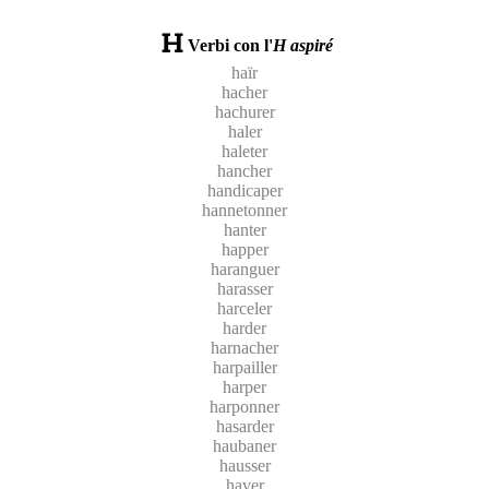
Verbi con l'
H aspiré
haïr
hacher
hachurer
haler
haleter
hancher
handicaper
hannetonner
hanter
happer
haranguer
harasser
harceler
harder
harnacher
harpailler
harper
harponner
hasarder
haubaner
hausser
haver