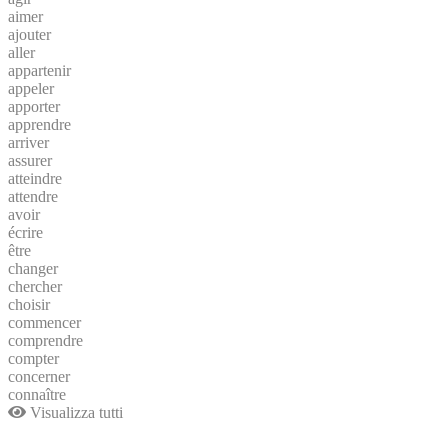
aimer
ajouter
aller
appartenir
appeler
apporter
apprendre
arriver
assurer
atteindre
attendre
avoir
écrire
être
changer
chercher
choisir
commencer
comprendre
compter
concerner
connaître
Visualizza tutti