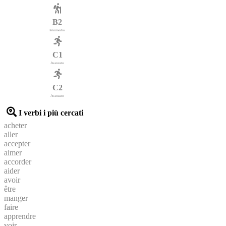
B2
Intermedio
C1
Avanzato
C2
Avanzato
I verbi i più cercati
acheter
aller
accepter
aimer
accorder
aider
avoir
être
manger
faire
apprendre
voir