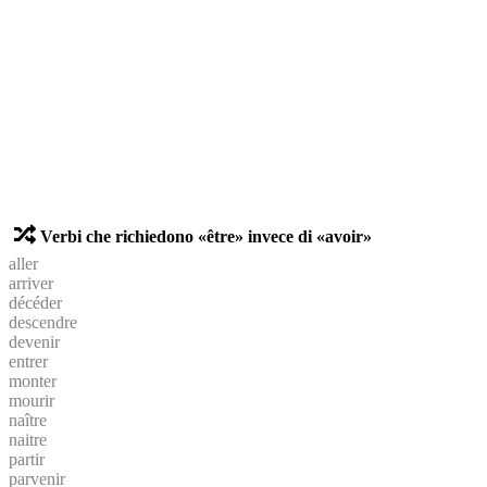
Verbi che richiedono «être» invece di «avoir»
aller
arriver
décéder
descendre
devenir
entrer
monter
mourir
naître
naitre
partir
parvenir