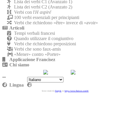
Lista dei verbi C1 (Avanzato 1)
Lista dei verbi C2 (Avanzato 2)
Verbi con l'
H aspiré
100 verbi essenziali per principianti
Verbi che richiedono «être» invece di «avoir»
Articoli
Tempi verbali francesi
Quando utilizzare il congiuntivo
Verbi che richiedono preposizioni
Verbi che sono faux-amis
«Mener» contro «Porter»
Applicazione Francisez
Chi siamo
Contattaci
Politica sulla riservatezza
Lingua
Icone create da
Freepik
su
https://www.flaticon.com/fr/
.