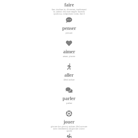
faire
fare; risultare in; diventare, trasformarsi
in; (mieux de) stare meglio facendo
qualcosa; comportarsi come, fare il
penser
pensare
aimer
amare, piacere
aller
[être] andare
parler
parlare
jouer
giocare (un gioco); recitare; [de] suonare
(uno strumento); [à] giocare a (uno
sport)