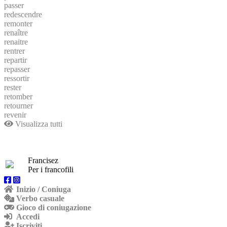
passer
redescendre
remonter
renaître
renaitre
rentrer
repartir
repasser
ressortir
rester
retomber
retourner
revenir
Visualizza tutti
Francisez
Per i francofili
Inizio / Coniuga
Verbo casuale
Gioco di coniugazione
Accedi
Iscriviti