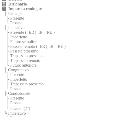
Dizionario
Impara a coniugare
├ Participi
├ Presente
└ Passato
├ Indicativo
├ Presente (
-ER
|
-IR
|
-RE
)
├ Imperfetto
├ Futuro semplice
├ Passato remoto (
-ER
|
-IR
|
-RE
)
├ Passato prossimo
├ Trapassato prossimo
├ Trapassato remoto
└ Futuro anteriore
├ Congiuntivo
├ Presente
├ Imperfetto
├ Trapassato prossimo
└ Passato
├ Condizionale
├ Presente
├ Passato
o
└ Passato (2
)
└ Imperativo