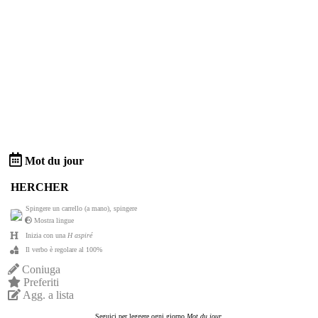
Mot du jour
HERCHER
Spingere un carrello (a mano), spingere
Mostra lingue
Inizia con una
H aspiré
Il verbo è regolare al 100%
Coniuga
Preferiti
Agg. a lista
Seguici per leggere ogni giorno
Mot du jour
.