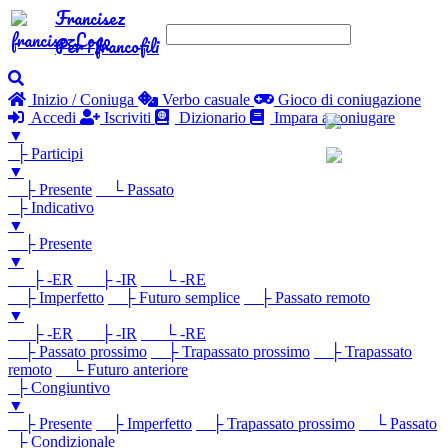
Francisez
Per i francofili
Inizio / Coniuga
Verbo casuale
Gioco di coniugazione
Accedi
Iscriviti
Dizionario
Impara a coniugare
▼
├ Participi
▼
├ Presente
└ Passato
├ Indicativo
▼
├ Presente
▼
├ -ER
├ -IR
└ -RE
├ Imperfetto
├ Futuro semplice
├ Passato remoto
▼
├ -ER
├ -IR
└ -RE
├ Passato prossimo
├ Trapassato prossimo
├ Trapassato
remoto
└ Futuro anteriore
├ Congiuntivo
▼
├ Presente
├ Imperfetto
├ Trapassato prossimo
└ Passato
├ Condizionale