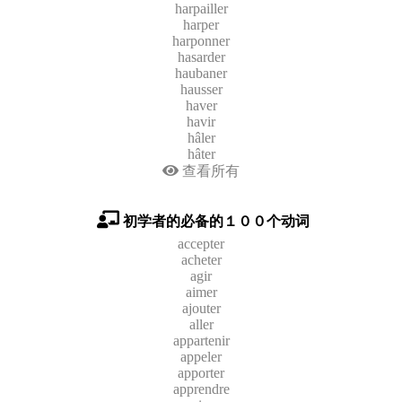
harpailler
harper
harponner
hasarder
haubaner
hausser
haver
havir
hâler
hâter
查看所有
初学者的必备的１００个动词
accepter
acheter
agir
aimer
ajouter
aller
appartenir
appeler
apporter
apprendre