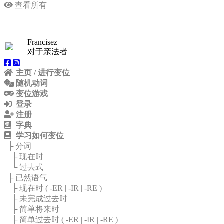
查看所有
Francisez
对于亲法者
主页 / 进行变位
随机动词
变位游戏
登录
注册
字典
学习如何变位
├ 分词
├ 现在时
└ 过去式
├ 已然语气
├ 现在时 (
-ER
|
-IR
|
-RE
)
├ 未完成过去时
├ 简单将来时
├ 简单过去时 (
-ER
|
-IR
|
-RE
)