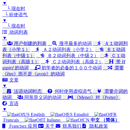
▼
└ 现在时
└ 祈使语气
▼
└ 现在时
动词列表
▼
用户创建的列表
搜寻最多的动词
Ａ１动词列
表（小学１）
Ａ２动词列表（小学２）
Ｂ１动词
列表（中级１）
Ｂ２动词列表（中级２）
Ｃ１动
词列表（高级１）
Ｃ２动词列表（高级２）
带
H
aspiré
的动词
初学者的必备的１００个动词
需要
《être》而不是《avoir》的动词
文章
▼
法语动词时态
何时使用虚拟语气
需要介词的
动词
同形异义词的动词
《Mener》对《Porter》
言语
▼
English
Español
Français
Italiano
中文 （简体）
Francisez 应用
关于
联系我们
隐私政策