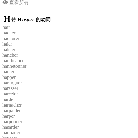
查看所有
带
H aspiré
的动词
haïr
hacher
hachurer
haler
haleter
hancher
handicaper
hannetonner
hanter
happer
haranguer
harasser
harceler
harder
harnacher
harpailler
harper
harponner
hasarder
haubaner