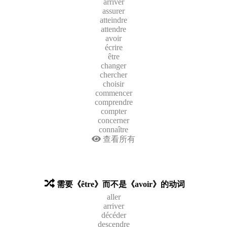
arriver
assurer
atteindre
attendre
avoir
écrire
être
changer
chercher
choisir
commencer
comprendre
compter
concerner
connaître
查看所有
需要《être》而不是《avoir》的动词
aller
arriver
décéder
descendre