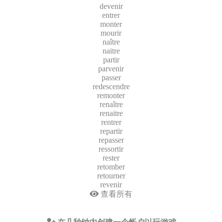
devenir
entrer
monter
mourir
naître
naitre
partir
parvenir
passer
redescendre
remonter
renaître
renaitre
rentrer
repartir
repasser
ressortir
rester
retomber
retourner
revenir
查看所有