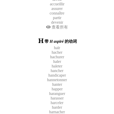
accueillir
assurer
connaître
partir
devenir
查看所有
带
H aspiré
的动词
haïr
hacher
hachurer
haler
haleter
hancher
handicaper
hannetonner
hanter
happer
haranguer
harasser
harceler
harder
harnacher