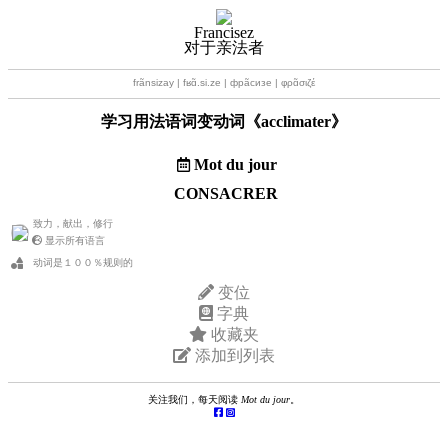
Francisez
对于亲法者
frãnsizay | fʁɑ̃.si.ze | фрãсизе | φρɑ̃σιζέ
学习用法语词变动词《
acclimater
》
Mot du jour
CONSACRER
致力，献出，修行
显示所有语言
动词是１００％规则的
变位
字典
收藏夹
添加到列表
关注我们，每天阅读
Mot du jour
。