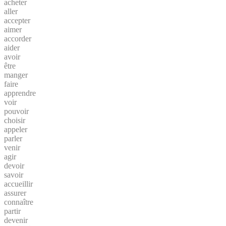
acheter
aller
accepter
aimer
accorder
aider
avoir
être
manger
faire
apprendre
voir
pouvoir
choisir
appeler
parler
venir
agir
devoir
savoir
accueillir
assurer
connaître
partir
devenir