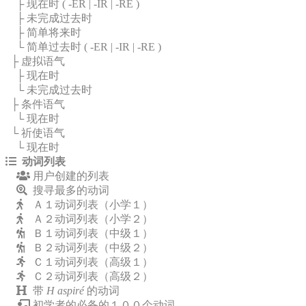
├ 现在时 (
-ER
|
-IR
|
-RE
)
├ 未完成过去时
├ 简单将来时
└ 简单过去时 (
-ER
|
-IR
|
-RE
)
├ 虚拟语气
├ 现在时
└ 未完成过去时
├ 条件语气
└ 现在时
└ 祈使语气
└ 现在时
动词列表
用户创建的列表
搜寻最多的动词
Ａ１动词列表（小学１）
Ａ２动词列表（小学２）
Ｂ１动词列表（中级１）
Ｂ２动词列表（中级２）
Ｃ１动词列表（高级１）
Ｃ２动词列表（高级２）
带
H aspiré
的动词
初学者的必备的１００个动词