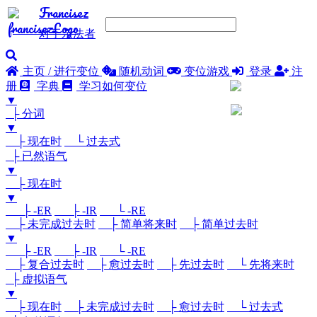
Francisez
对于亲法者
主页 / 进行变位
随机动词
变位游戏
登录
注
册
字典
学习如何变位
▼
├ 分词
▼
├ 现在时
└ 过去式
├ 已然语气
▼
├ 现在时
▼
├ -ER
├ -IR
└ -RE
├ 未完成过去时
├ 简单将来时
├ 简单过去时
▼
├ -ER
├ -IR
└ -RE
├ 复合过去时
├ 愈过去时
├ 先过去时
└ 先将来时
├ 虚拟语气
▼
├ 现在时
├ 未完成过去时
├ 愈过去时
└ 过去式