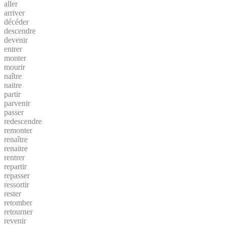
aller
arriver
décéder
descendre
devenir
entrer
monter
mourir
naître
naitre
partir
parvenir
passer
redescendre
remonter
renaître
renaitre
rentrer
repartir
repasser
ressortir
rester
retomber
retourner
revenir