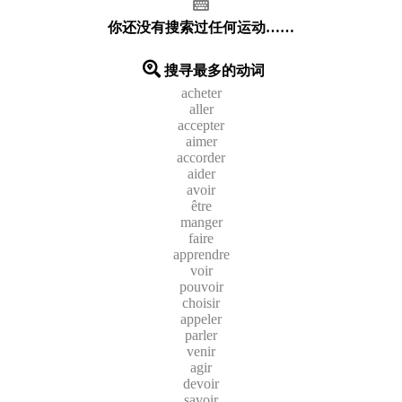
你还没有搜索过任何运动……
搜寻最多的动词
acheter
aller
accepter
aimer
accorder
aider
avoir
être
manger
faire
apprendre
voir
pouvoir
choisir
appeler
parler
venir
agir
devoir
savoir