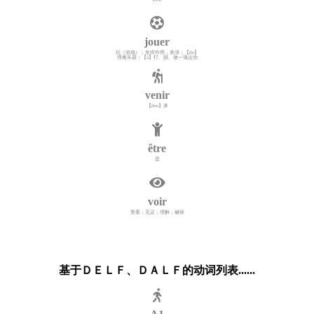
jouer
玩（游戏）；发挥作用，表演；【de】
弹奏乐器；【à】打、踢、做一项运动
venir
【être】来
être
是
voir
查看；见证；理解；确保
基于ＤＥＬＦ、ＤＡＬＦ的动词列表......