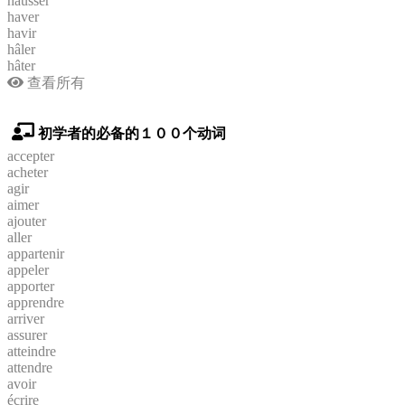
hausser
haver
havir
hâler
hâter
查看所有
初学者的必备的１００个动词
accepter
acheter
agir
aimer
ajouter
aller
appartenir
appeler
apporter
apprendre
arriver
assurer
atteindre
attendre
avoir
écrire