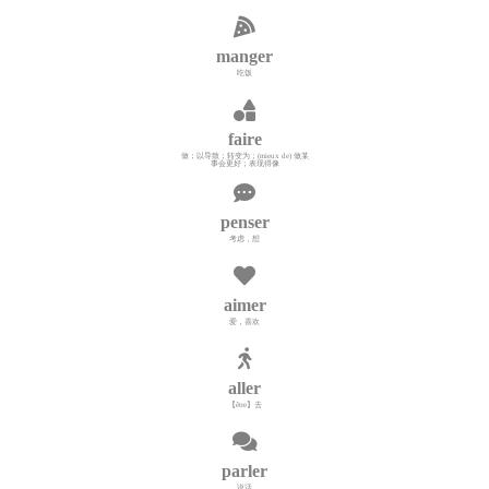
manger
吃饭
faire
做；以导致；转变为；(mieux de) 做某
事会更好；表现得像
penser
考虑，想
aimer
爱，喜欢
aller
【être】去
parler
说话