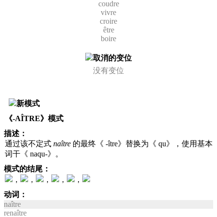
coudre
vivre
croire
être
boire
取消的变位
没有变位
新模式
《-AÎTRE》模式
描述：
通过该不定式
naître
的最终《 -ître》替换为《 qu》，使用基本
词干《 naqu-》。
模式的结尾：
，
，
，
，
，
动词：
naître
renaître