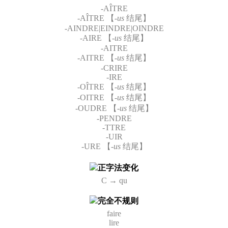
-AÎTRE
-AÎTRE 【
-us
结尾】
-AINDRE|EINDRE|OINDRE
-AIRE 【
-us
结尾】
-AITRE
-AITRE 【
-us
结尾】
-CRIRE
-IRE
-OÎTRE 【
-us
结尾】
-OITRE 【
-us
结尾】
-OUDRE 【
-us
结尾】
-PENDRE
-TTRE
-UIR
-URE 【
-us
结尾】
正字法变化
C → qu
完全不规则
faire
lire