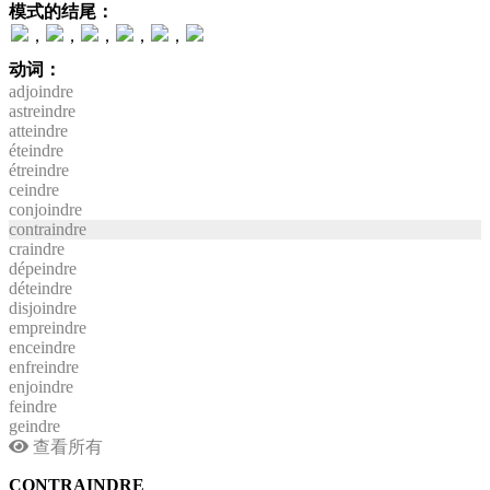
模式的结尾：
，
，
，
，
，
动词：
adjoindre
astreindre
atteindre
éteindre
étreindre
ceindre
conjoindre
contraindre
craindre
dépeindre
déteindre
disjoindre
empreindre
enceindre
enfreindre
enjoindre
feindre
geindre
查看所有
CONTRAINDRE