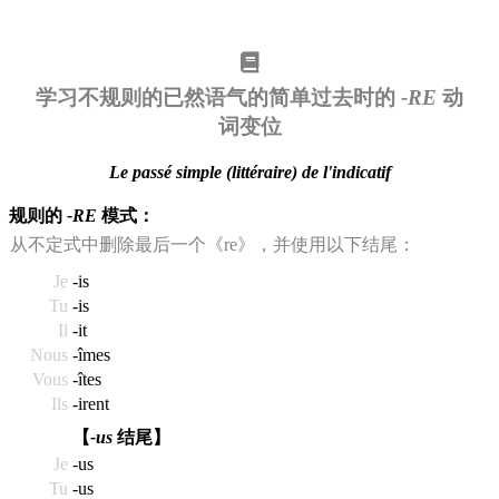
学习不规则的已然语气的简单过去时的
-RE
动
词变位
Le passé simple (littéraire) de l'indicatif
规则的
-RE
模式：
从不定式中删除最后一个《re》，并使用以下结尾：
Je
-is
Tu
-is
Il
-it
Nous
-îmes
Vous
-îtes
Ils
-irent
【
-us
结尾】
Je
-us
Tu
-us