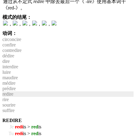
通过从不定式
redire
中除去最后一个《 -ire》使用基本词干
《red-》。
模式的结尾：
，
，
，
，
，
动词：
circoncire
confire
contredire
dédire
dire
interdire
luire
maudire
médire
prédire
redire
rire
sourire
suffire
REDIRE
Je
redi
is >
red
is
Tu
redi
is >
red
is