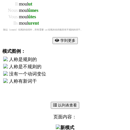
Il
moul
ut
Nous
moul
ûmes
Vous
moul
ûtes
Ils
moul
urent
除以《courir》结尾的动词外，所有需要
-us
结尾的动词都具有不规则的词干。
学到更多
模式图例：
人称是规则的
人称是不规则的
没有一个动词变位
人称有新词干
以列表查看
页面内容：
新模式