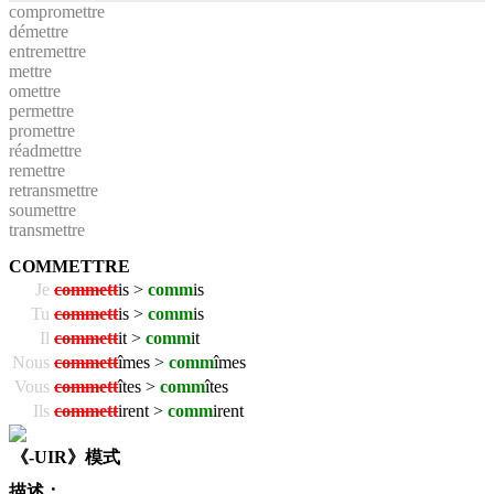
compromettre
démettre
entremettre
mettre
omettre
permettre
promettre
réadmettre
remettre
retransmettre
soumettre
transmettre
COMMETTRE
Je
commett
is >
comm
is
Tu
commett
is >
comm
is
Il
commett
it >
comm
it
Nous
commett
îmes >
comm
îmes
Vous
commett
îtes >
comm
îtes
Ils
commett
irent >
comm
irent
《-UIR》模式
描述：