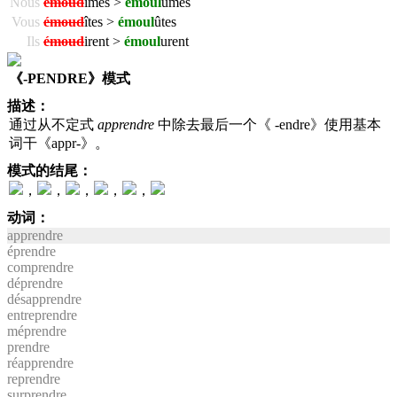
Nous
émoud
îmes >
émoul
ûmes
Vous
émoud
îtes >
émoul
ûtes
Ils
émoud
irent >
émoul
urent
《-PENDRE》模式
描述：
通过从不定式
apprendre
中除去最后一个《 -endre》使用基本
词干《appr-》。
模式的结尾：
，
，
，
，
，
动词：
apprendre
éprendre
comprendre
déprendre
désapprendre
entreprendre
méprendre
prendre
réapprendre
reprendre
surprendre