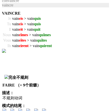
convaincre
vaincre
VAINCRE
Je
vain
cis
> vain
quis
Tu
vain
cis
> vain
quis
Il
vain
cit
> vain
quit
Nous
vain
cîmes
> vain
quîmes
Vous
vain
cîtes
> vain
quîtes
Ils
vain
cirent
> vain
quirent
完全不规则
FAIRE （+ 9个前缀）
描述：
不规则动词
模式的结尾：