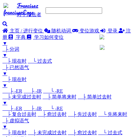
Francisez
对于亲法者
主页 / 进行变位
随机动词
变位游戏
登录
注
册
字典
学习如何变位
▼
├ 分词
▼
├ 现在时
└ 过去式
├ 已然语气
▼
├ 现在时
▼
├ -ER
├ -IR
└ -RE
├ 未完成过去时
├ 简单将来时
├ 简单过去时
▼
├ -ER
├ -IR
└ -RE
├ 复合过去时
├ 愈过去时
├ 先过去时
└ 先将来时
├ 虚拟语气
▼
├ 现在时
├ 未完成过去时
├ 愈过去时
└ 过去式