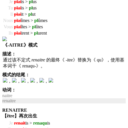
Je
plai
is >
pl
us
Tu
plai
is >
pl
us
Il
plai
it >
pl
ut
Nous
plai
îmes >
pl
ûmes
Vous
plai
îtes >
pl
ûtes
Ils
plai
irent >
pl
urent
《-AITRE》模式
描述：
通过该不定式
renaitre
的最终《 -itre》替换为《 qu》，使用基
本词干《 renaqu-》。
模式的结尾：
，
，
，
，
，
动词：
naitre
renaitre
RENAITRE
【être】再次出生
Je
renait
is >
renaqu
is