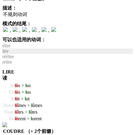
描述：
不规则动词
模式的结尾：
，
，
，
，
，
可以也适用的动词：
élire
lire
réélire
relire
LIRE
读
Je
li
is >
l
us
Tu
li
is >
l
us
Il
li
it >
l
ut
Nous
li
îmes >
l
ûmes
Vous
li
îtes >
l
ûtes
Ils
li
irent >
l
urent
COUDRE （+ 2个前缀）