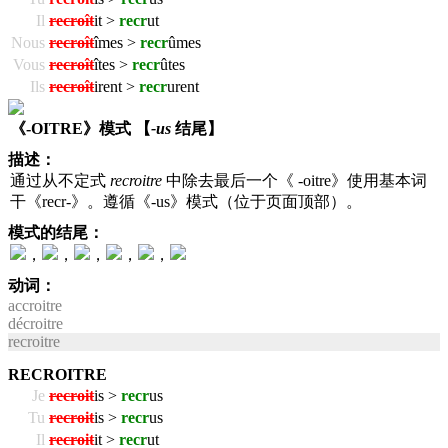
Il
recroît
it >
recr
ut
Nous
recroît
îmes >
recr
ûmes
Vous
recroît
îtes >
recr
ûtes
Ils
recroît
irent >
recr
urent
《-OITRE》模式 【
-us
结尾】
描述：
通过从不定式
recroitre
中除去最后一个《 -oitre》使用基本词
干《recr-》。遵循《-us》模式（位于页面顶部）。
模式的结尾：
，
，
，
，
，
动词：
accroitre
décroitre
recroitre
RECROITRE
Je
recroit
is >
recr
us
Tu
recroit
is >
recr
us
Il
recroit
it >
recr
ut