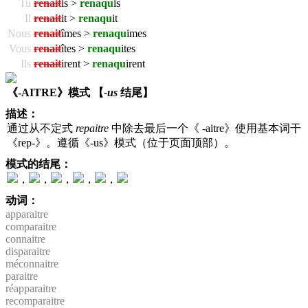
Tu
renait
is >
renaqu
is
Il
renait
it >
renaqu
it
Nous
renait
îmes >
renaqu
imes
Vous
renait
îtes >
renaqu
ites
Ils
renait
irent >
renaqu
irent
《-AITRE》模式 【
-us
结尾】
描述：
通过从不定式
repaitre
中除去最后一个《 -aitre》使用基本词干
《rep-》。遵循《-us》模式（位于页面顶部）。
模式的结尾：
，
，
，
，
，
动词：
apparaitre
comparaitre
connaitre
disparaitre
méconnaitre
paraitre
réapparaitre
recomparaitre