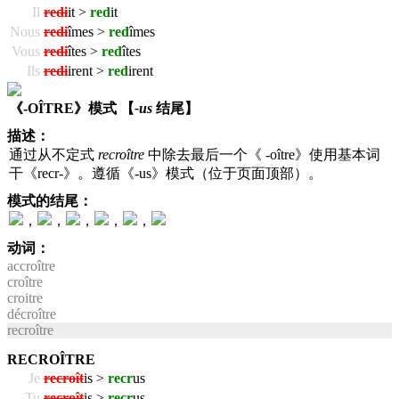
Il
redi
it >
red
it
Nous
redi
îmes >
red
îmes
Vous
redi
îtes >
red
îtes
Ils
redi
irent >
red
irent
《-OÎTRE》模式 【
-us
结尾】
描述：
通过从不定式
recroître
中除去最后一个《 -oître》使用基本词
干《recr-》。遵循《-us》模式（位于页面顶部）。
模式的结尾：
，
，
，
，
，
动词：
accroître
croître
croitre
décroître
recroître
RECROÎTRE
Je
recroît
is >
recr
us
Tu
recroît
is >
recr
us