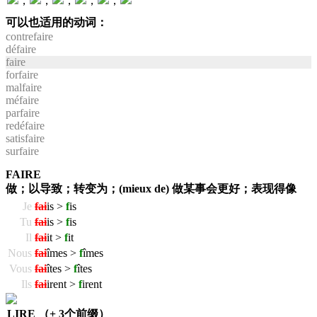
，
，
，
，
，
可以也适用的动词：
contrefaire
défaire
faire
forfaire
malfaire
méfaire
parfaire
redéfaire
satisfaire
surfaire
FAIRE
做；以导致；转变为；(mieux de) 做某事会更好；表现得像
Je
fai
is >
f
is
Tu
fai
is >
f
is
Il
fai
it >
f
it
Nous
fai
îmes >
f
îmes
Vous
fai
îtes >
f
îtes
Ils
fai
irent >
f
irent
LIRE （+ 3个前缀）