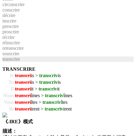
circonscrire
conscrire
décrire
inscrire
prescrire
proscrire
récrire
réinscrire
retranscrire
souscrire
transcrire
TRANSCRIRE
Je
transcri
is >
transcriv
is
Tu
transcri
is >
transcriv
is
Il
transcri
it >
transcriv
it
Nous
transcri
îmes >
transcriv
îmes
Vous
transcri
îtes >
transcriv
îtes
Ils
transcri
irent >
transcriv
irent
《-IRE》模式
描述：