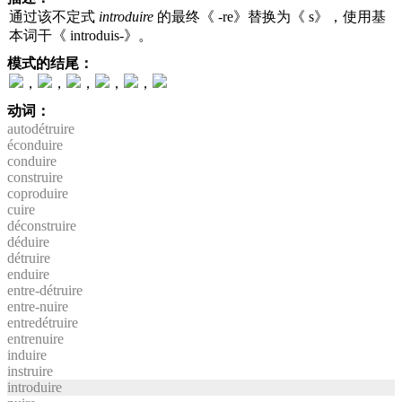
通过该不定式
introduire
的最终《 -re》替换为《 s》，使用基
本词干《 introduis-》。
模式的结尾：
，
，
，
，
，
动词：
autodétruire
éconduire
conduire
construire
coproduire
cuire
déconstruire
déduire
détruire
enduire
entre-détruire
entre-nuire
entredétruire
entrenuire
induire
instruire
introduire