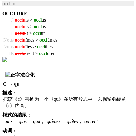
occlure
OCCLURE
J'
occlu
is >
occl
us
Tu
occlu
is >
occl
us
Il
occlu
it >
occl
ut
Nous
occlu
îmes >
occl
ûmes
Vous
occlu
îtes >
occl
ûtes
Ils
occlu
irent >
occl
urent
正字法变化
C → qu
描述：
把该《c》替换为一个《qu》在所有形式中，以保留强硬的
《c》声音。
模式的结尾：
-quis
，
-quis
，
-quit
，
-quîmes
，
-quîtes
，
-quirent
动词：