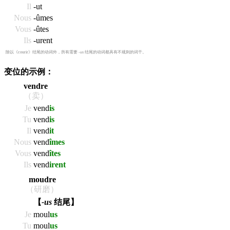
Il
-ut
Nous
-ûmes
Vous
-ûtes
Ils
-urent
除以《courir》结尾的动词外，所有需要
-us
结尾的动词都具有不规则的词干。
变位的示例：
vendre
（卖）
Je
vend
is
Tu
vend
is
Il
vend
it
Nous
vend
îmes
Vous
vend
îtes
Ils
vend
irent
moudre
（研磨）
【
-us
结尾】
Je
moul
us
Tu
moul
us