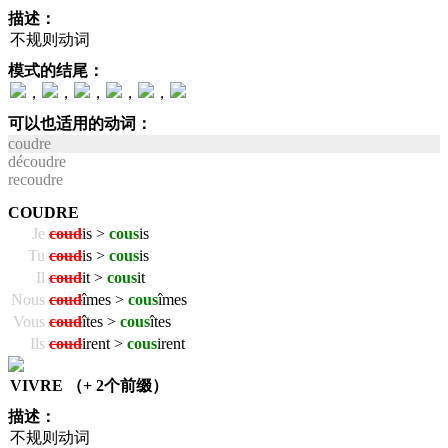
描述：
不规则动词
模式的结尾：
，
，
，
，
，
可以也适用的动词：
coudre
découdre
recoudre
COUDRE
Je
coud
is >
cous
is
Tu
coud
is >
cous
is
Il
coud
it >
cous
it
Nous
coud
îmes >
cous
îmes
Vous
coud
îtes >
cous
îtes
Ils
coud
irent >
cous
irent
VIVRE （+ 2个前缀）
描述：
不规则动词