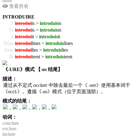
nuire
查看所有
INTRODUIRE
J'
introdui
is >
introduis
is
Tu
introdui
is >
introduis
is
Il
introdui
it >
introduis
it
Nous
introdui
îmes >
introduis
îmes
Vous
introdui
îtes >
introduis
îtes
Ils
introdui
irent >
introduis
irent
《-URE》模式 【
-us
结尾】
描述：
通过从不定式
occlure
中除去最后一个《 -ure》使用基本词干
《occl-》。遵循《-us》模式（位于页面顶部）。
模式的结尾：
，
，
，
，
，
动词：
conclure
exclure
inclure