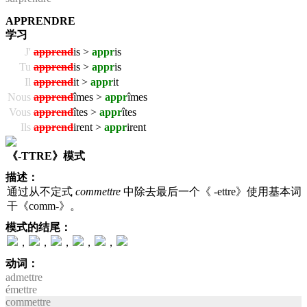
APPRENDRE
学习
J'
apprend
is >
appr
is
Tu
apprend
is >
appr
is
Il
apprend
it >
appr
it
Nous
apprend
îmes >
appr
îmes
Vous
apprend
îtes >
appr
îtes
Ils
apprend
irent >
appr
irent
《-TTRE》模式
描述：
通过从不定式
commettre
中除去最后一个《 -ettre》使用基本词
干《comm-》。
模式的结尾：
，
，
，
，
，
动词：
admettre
émettre
commettre