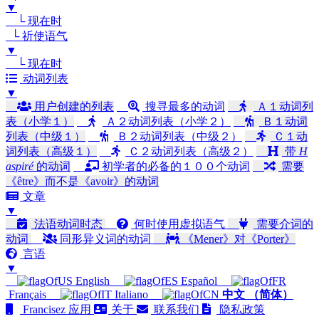
▼
└ 现在时
└ 祈使语气
▼
└ 现在时
动词列表
▼
用户创建的列表
搜寻最多的动词
Ａ１动词列
表（小学１）
Ａ２动词列表（小学２）
Ｂ１动词
列表（中级１）
Ｂ２动词列表（中级２）
Ｃ１动
词列表（高级１）
Ｃ２动词列表（高级２）
带
H
aspiré
的动词
初学者的必备的１００个动词
需要
《être》而不是《avoir》的动词
文章
▼
法语动词时态
何时使用虚拟语气
需要介词的
动词
同形异义词的动词
《Mener》对《Porter》
言语
▼
English
Español
Français
Italiano
中文 （简体）
Francisez 应用
关于
联系我们
隐私政策