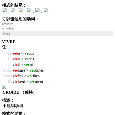
模式的结尾：
，
，
，
，
，
可以也适用的动词：
revivre
survivre
vivre
VIVRE
住
Je
viv
is >
véc
us
Tu
viv
is >
véc
us
Il
viv
it >
véc
ut
Nous
viv
îmes >
véc
ûmes
Vous
viv
îtes >
véc
ûtes
Ils
viv
irent >
véc
urent
CROIRE （独特）
描述：
不规则动词
模式的结尾：