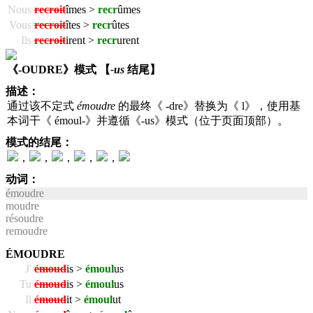
Nous
recroit
îmes >
recr
ûmes
Vous
recroit
îtes >
recr
ûtes
Ils
recroit
irent >
recr
urent
《-OUDRE》模式 【
-us
结尾】
描述：
通过该不定式
émoudre
的最终《 -dre》替换为《 l》，使用基
本词干《 émoul-》并遵循《-us》模式（位于页面顶部）。
模式的结尾：
，
，
，
，
，
动词：
émoudre
moudre
résoudre
remoudre
ÉMOUDRE
J'
émoud
is >
émoul
us
Tu
émoud
is >
émoul
us
Il
émoud
it >
émoul
ut