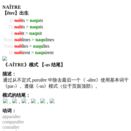
NAÎTRE
【être】出生
Je
naît
is >
naqu
is
Tu
naît
is >
naqu
is
Il
naît
it >
naqu
it
Nous
naît
îmes >
naqu
îmes
Vous
naît
îtes >
naqu
îtes
Ils
naît
irent >
naqu
irent
《-AÎTRE》模式 【
-us
结尾】
描述：
通过从不定式
paraître
中除去最后一个《 -aître》使用基本词干
《par-》。遵循《-us》模式（位于页面顶部）。
模式的结尾：
，
，
，
，
，
动词：
apparaître
comparaître
connaître