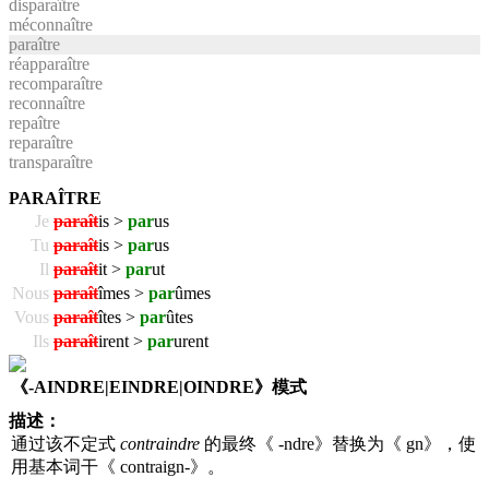
disparaître
méconnaître
paraître
réapparaître
recomparaître
reconnaître
repaître
reparaître
transparaître
PARAÎTRE
Je
paraît
is >
par
us
Tu
paraît
is >
par
us
Il
paraît
it >
par
ut
Nous
paraît
îmes >
par
ûmes
Vous
paraît
îtes >
par
ûtes
Ils
paraît
irent >
par
urent
《-AINDRE|EINDRE|OINDRE》模式
描述：
通过该不定式
contraindre
的最终《 -ndre》替换为《 gn》，使
用基本词干《 contraign-》。