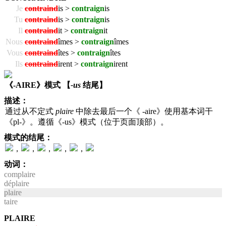
Je
contraind
is >
contraign
is
Tu
contraind
is >
contraign
is
Il
contraind
it >
contraign
it
Nous
contraind
îmes >
contraign
îmes
Vous
contraind
îtes >
contraign
îtes
Ils
contraind
irent >
contraign
irent
《-AIRE》模式 【
-us
结尾】
描述：
通过从不定式
plaire
中除去最后一个《 -aire》使用基本词干
《pl-》。遵循《-us》模式（位于页面顶部）。
模式的结尾：
，
，
，
，
，
动词：
complaire
déplaire
plaire
taire
PLAIRE