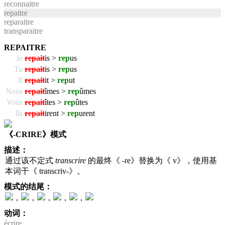
reconnaitre
repaitre
reparaitre
transparaitre
REPAITRE
Je
repait
is >
rep
us
Tu
repait
is >
rep
us
Il
repait
it >
rep
ut
Nous
repait
îmes >
rep
ûmes
Vous
repait
îtes >
rep
ûtes
Ils
repait
irent >
rep
urent
《-CRIRE》模式
描述：
通过该不定式
transcrire
的最终《 -re》替换为《 v》，使用基
本词干《 transcriv-》。
模式的结尾：
，
，
，
，
，
动词：
écrire