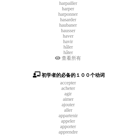
harpailler
harper
harponner
hasarder
haubaner
hausser
haver
havir
hâler
hâter
查看所有
初学者的必备的１００个动词
accepter
acheter
agir
aimer
ajouter
aller
appartenir
appeler
apporter
apprendre