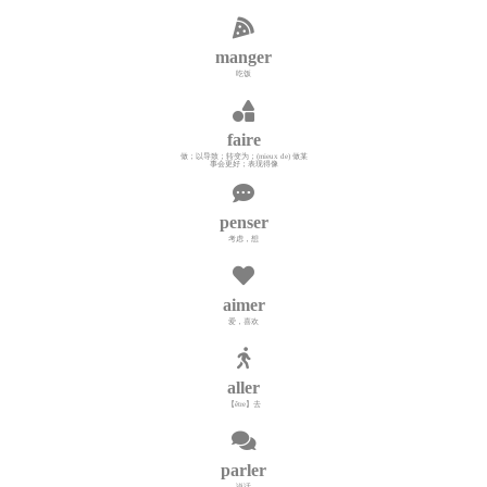
manger
吃饭
faire
做；以导致；转变为；(mieux de) 做某
事会更好；表现得像
penser
考虑，想
aimer
爱，喜欢
aller
【être】去
parler
说话