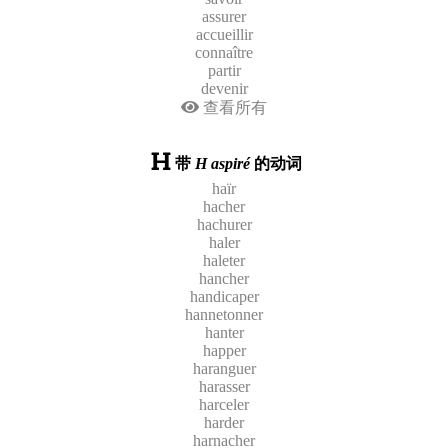
assurer
accueillir
connaître
partir
devenir
查看所有
带
H aspiré
的动词
haïr
hacher
hachurer
haler
haleter
hancher
handicaper
hannetonner
hanter
happer
haranguer
harasser
harceler
harder
harnacher