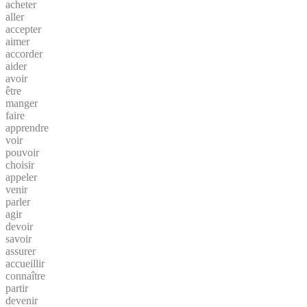
acheter
aller
accepter
aimer
accorder
aider
avoir
être
manger
faire
apprendre
voir
pouvoir
choisir
appeler
venir
parler
agir
devoir
savoir
assurer
accueillir
connaître
partir
devenir