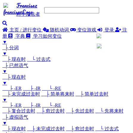
Francisez
对于亲法者
主页 / 进行变位
随机动词
变位游戏
登录
注
册
字典
学习如何变位
▼
├ 分词
▼
├ 现在时
└ 过去式
├ 已然语气
▼
├ 现在时
▼
├ -ER
├ -IR
└ -RE
├ 未完成过去时
├ 简单将来时
├ 简单过去时
▼
├ -ER
├ -IR
└ -RE
├ 复合过去时
├ 愈过去时
├ 先过去时
└ 先将来时
├ 虚拟语气
▼
├ 现在时
├ 未完成过去时
├ 愈过去时
└ 过去式