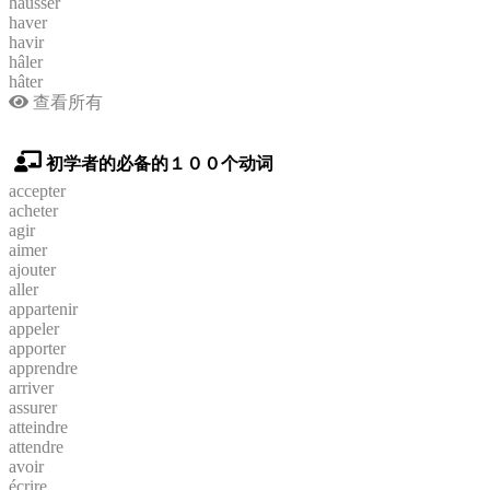
hausser
haver
havir
hâler
hâter
查看所有
初学者的必备的１００个动词
accepter
acheter
agir
aimer
ajouter
aller
appartenir
appeler
apporter
apprendre
arriver
assurer
atteindre
attendre
avoir
écrire