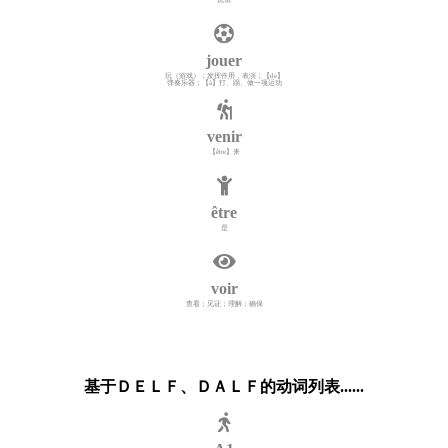
jouer
玩（游戏）；发挥作用，表演；【de】
弹奏乐器；【à】打、踢、做一项运动
venir
【être】来
être
是
voir
查看；见证；理解；确保
基于ＤＥＬＦ、ＤＡＬＦ的动词列表......