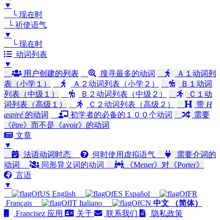
▼
└ 现在时
└ 祈使语气
▼
└ 现在时
动词列表
▼
用户创建的列表
搜寻最多的动词
Ａ１动词列
表（小学１）
Ａ２动词列表（小学２）
Ｂ１动词
列表（中级１）
Ｂ２动词列表（中级２）
Ｃ１动
词列表（高级１）
Ｃ２动词列表（高级２）
带
H
aspiré
的动词
初学者的必备的１００个动词
需要
《être》而不是《avoir》的动词
文章
▼
法语动词时态
何时使用虚拟语气
需要介词的
动词
同形异义词的动词
《Mener》对《Porter》
言语
▼
English
Español
Français
Italiano
中文 （简体）
Francisez 应用
关于
联系我们
隐私政策