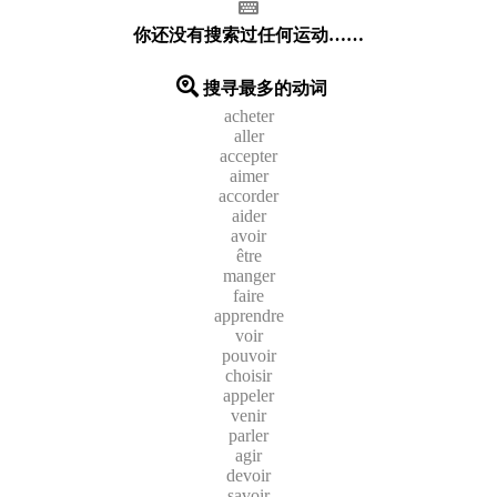
你还没有搜索过任何运动……
搜寻最多的动词
acheter
aller
accepter
aimer
accorder
aider
avoir
être
manger
faire
apprendre
voir
pouvoir
choisir
appeler
venir
parler
agir
devoir
savoir