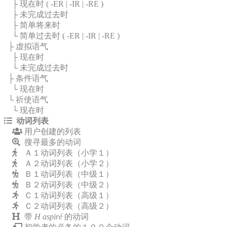
├ 现在时 (
-ER
|
-IR
|
-RE
)
├ 未完成过去时
├ 简单将来时
└ 简单过去时 (
-ER
|
-IR
|
-RE
)
├ 虚拟语气
├ 现在时
└ 未完成过去时
├ 条件语气
└ 现在时
└ 祈使语气
└ 现在时
动词列表
用户创建的列表
搜寻最多的动词
Ａ１动词列表（小学１）
Ａ２动词列表（小学２）
Ｂ１动词列表（中级１）
Ｂ２动词列表（中级２）
Ｃ１动词列表（高级１）
Ｃ２动词列表（高级２）
带
H aspiré
的动词