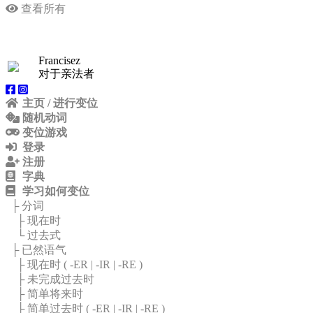
查看所有
Francisez
对于亲法者
主页 / 进行变位
随机动词
变位游戏
登录
注册
字典
学习如何变位
├ 分词
├ 现在时
└ 过去式
├ 已然语气
├ 现在时 (
-ER
|
-IR
|
-RE
)
├ 未完成过去时
├ 简单将来时
├ 简单过去时 (
-ER
|
-IR
|
-RE
)