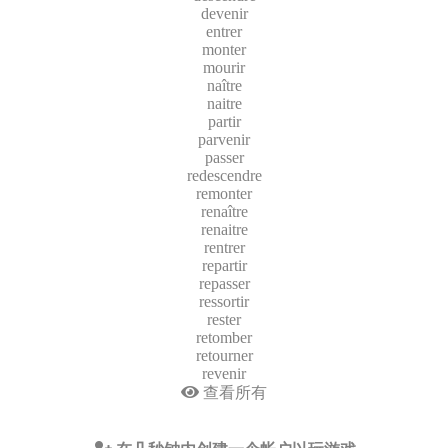
devenir
entrer
monter
mourir
naître
naitre
partir
parvenir
passer
redescendre
remonter
renaître
renaitre
rentrer
repartir
repasser
ressortir
rester
retomber
retourner
revenir
查看所有