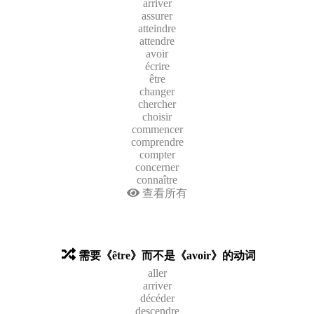
arriver
assurer
atteindre
attendre
avoir
écrire
être
changer
chercher
choisir
commencer
comprendre
compter
concerner
connaître
查看所有
需要《être》而不是《avoir》的动词
aller
arriver
décéder
descendre