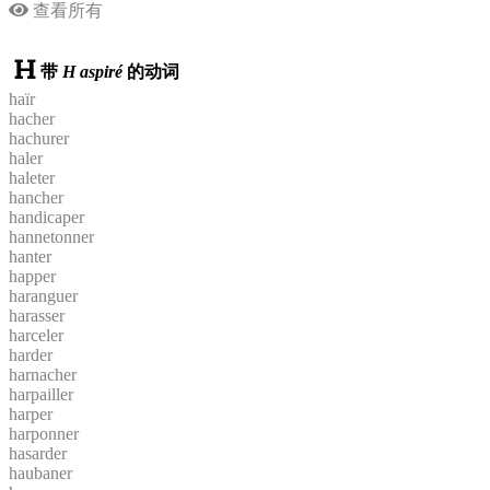
查看所有
带
H aspiré
的动词
haïr
hacher
hachurer
haler
haleter
hancher
handicaper
hannetonner
hanter
happer
haranguer
harasser
harceler
harder
harnacher
harpailler
harper
harponner
hasarder
haubaner