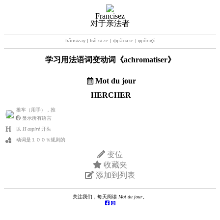
Francisez
对于亲法者
frãnsizay | fʁɑ̃.si.ze | фрãсизе | φρɑ̃σιζέ
学习用法语词变动词《
achromatiser
》
Mot du jour
HERCHER
推车（用手），推
显示所有语言
以
H aspiré
开头
动词是１００％规则的
变位
收藏夹
添加到列表
关注我们，每天阅读
Mot du jour
。