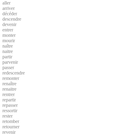
aller
arriver
décéder
descendre
devenir
entrer
monter
mourir
naître
naitre
partir
parvenir
passer
redescendre
remonter
renaître
renaitre
rentrer
repartir
repasser
ressortir
rester
retomber
retourner
revenir