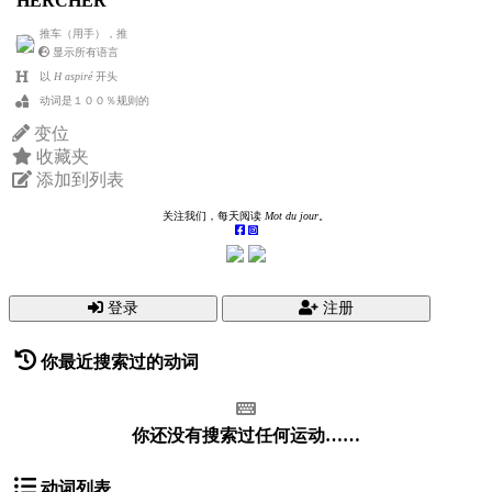
HERCHER
推车（用手），推
显示所有语言
以
H aspiré
开头
动词是１００％规则的
变位
收藏夹
添加到列表
关注我们，每天阅读
Mot du jour
。
登录
注册
你最近搜索过的动词
你还没有搜索过任何运动……
动词列表