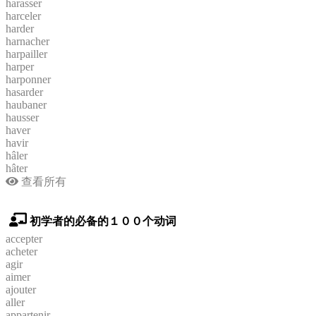
harasser
harceler
harder
harnacher
harpailler
harper
harponner
hasarder
haubaner
hausser
haver
havir
hâler
hâter
查看所有
初学者的必备的１００个动词
accepter
acheter
agir
aimer
ajouter
aller
appartenir