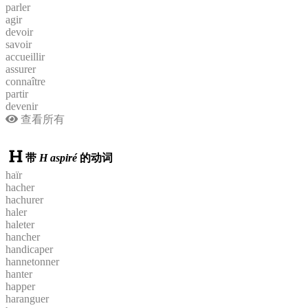
parler
agir
devoir
savoir
accueillir
assurer
connaître
partir
devenir
查看所有
带
H aspiré
的动词
haïr
hacher
hachurer
haler
haleter
hancher
handicaper
hannetonner
hanter
happer
haranguer