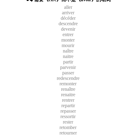
aller
arriver
décéder
descendre
devenir
entrer
monter
mourir
naître
naitre
partir
parvenir
passer
redescendre
remonter
renaître
renaitre
rentrer
repartir
repasser
ressortir
rester
retomber
retourner