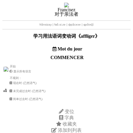
Francisez
对于亲法者
frãnsizay | fʁɑ̃.si.ze | фрãсизе | φρɑ̃σιζέ
学习用法语词变动词《
affliger
》
Mot du jour
COMMENCER
开始
显示所有语言
不规则：
现在时 (已然语气)
未完成过去时 (已然语气)
简单过去时 (已然语气)
变位
字典
收藏夹
添加到列表