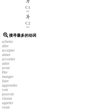
C1
高级
C2
高级
搜寻最多的动词
acheter
aller
accepter
aimer
accorder
aider
avoir
être
manger
faire
apprendre
voir
pouvoir
choisir
appeler
venir