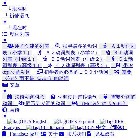
▼
└ 现在时
└ 祈使语气
▼
└ 现在时
动词列表
▼
用户创建的列表
搜寻最多的动词
Ａ１动词列
表（小学１）
Ａ２动词列表（小学２）
Ｂ１动词
列表（中级１）
Ｂ２动词列表（中级２）
Ｃ１动
词列表（高级１）
Ｃ２动词列表（高级２）
带
H
aspiré
的动词
初学者的必备的１００个动词
需要
《être》而不是《avoir》的动词
文章
▼
法语动词时态
何时使用虚拟语气
需要介词的
动词
同形异义词的动词
《Mener》对《Porter》
言语
▼
English
Español
Français
Italiano
中文 （简体）
Francisez 应用
关于
联系我们
隐私政策