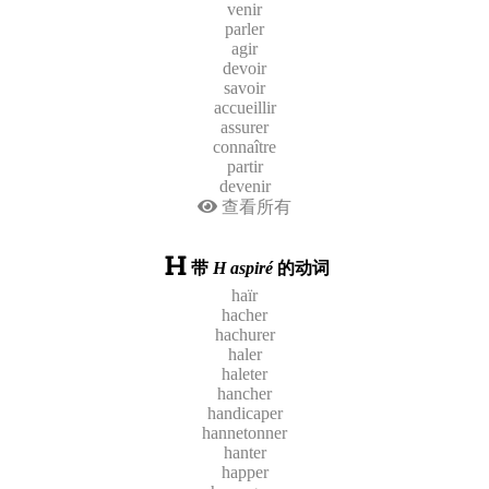
venir
parler
agir
devoir
savoir
accueillir
assurer
connaître
partir
devenir
查看所有
带
H aspiré
的动词
haïr
hacher
hachurer
haler
haleter
hancher
handicaper
hannetonner
hanter
happer