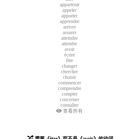
appartenir
appeler
apporter
apprendre
arriver
assurer
atteindre
attendre
avoir
écrire
être
changer
chercher
choisir
commencer
comprendre
compter
concerner
connaître
查看所有
需要《être》而不是《avoir》的动词