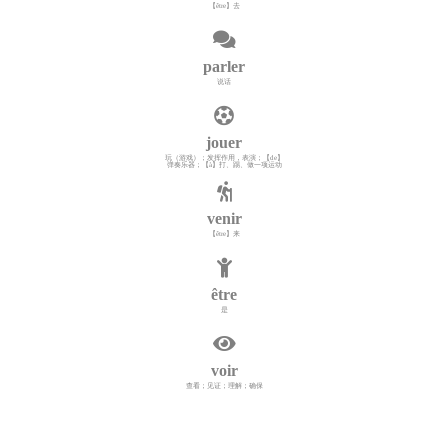
【être】去
parler
说话
jouer
玩（游戏）；发挥作用，表演；【de】
弹奏乐器；【à】打、踢、做一项运动
venir
【être】来
être
是
voir
查看；见证；理解；确保