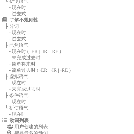
└ 祈使语气
├ 现在时
└ 过去式
了解不规则性
├ 分词
├ 现在时
└ 过去式
├ 已然语气
├ 现在时 (
-ER
|
-IR
|
-RE
)
├ 未完成过去时
├ 简单将来时
└ 简单过去时 (
-ER
|
-IR
|
-RE
)
├ 虚拟语气
├ 现在时
└ 未完成过去时
├ 条件语气
└ 现在时
└ 祈使语气
└ 现在时
动词列表
用户创建的列表
搜寻最多的动词