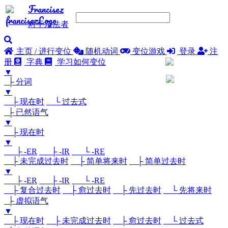
Francisez
对于亲法者
主页 / 进行变位
随机动词
变位游戏
登录
注
册
字典
学习如何变位
▼
├ 分词
▼
├ 现在时
└ 过去式
├ 已然语气
▼
├ 现在时
▼
├ -ER
├ -IR
└ -RE
├ 未完成过去时
├ 简单将来时
├ 简单过去时
▼
├ -ER
├ -IR
└ -RE
├ 复合过去时
├ 愈过去时
├ 先过去时
└ 先将来时
├ 虚拟语气
▼
├ 现在时
├ 未完成过去时
├ 愈过去时
└ 过去式