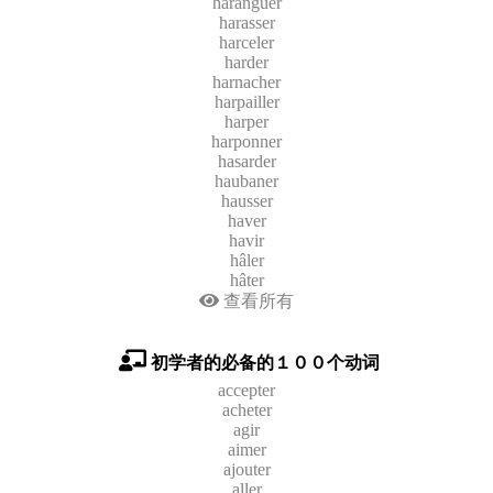
haranguer
harasser
harceler
harder
harnacher
harpailler
harper
harponner
hasarder
haubaner
hausser
haver
havir
hâler
hâter
查看所有
初学者的必备的１００个动词
accepter
acheter
agir
aimer
ajouter
aller