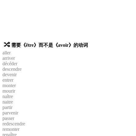
需要《être》而不是《avoir》的动词
aller
arriver
décéder
descendre
devenir
entrer
monter
mourir
naître
naitre
partir
parvenir
passer
redescendre
remonter
renaître