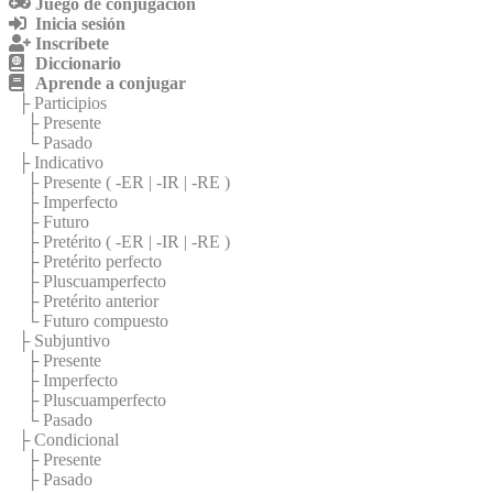
Juego de conjugación
Inicia sesión
Inscríbete
Diccionario
Aprende a conjugar
├ Participios
├ Presente
└ Pasado
├ Indicativo
├ Presente (
-ER
|
-IR
|
-RE
)
├ Imperfecto
├ Futuro
├ Pretérito (
-ER
|
-IR
|
-RE
)
├ Pretérito perfecto
├ Pluscuamperfecto
├ Pretérito anterior
└ Futuro compuesto
├ Subjuntivo
├ Presente
├ Imperfecto
├ Pluscuamperfecto
└ Pasado
├ Condicional
├ Presente
├ Pasado