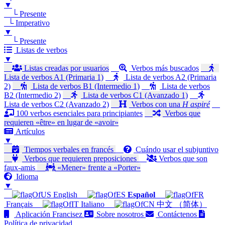
▼
└ Presente
└ Imperativo
▼
└ Presente
Listas de verbos
▼
Listas creadas por usuarios
Verbos más buscados
Lista de verbos A1 (Primaria 1)
Lista de verbos A2 (Primaria
2)
Lista de verbos B1 (Intermedio 1)
Lista de verbos
B2 (Intermedio 2)
Lista de verbos C1 (Avanzado 1)
Lista de verbos C2 (Avanzado 2)
Verbos con una
H aspiré
100 verbos esenciales para principiantes
Verbos que
requieren «être» en lugar de «avoir»
Artículos
▼
Tiempos verbales en francés
Cuándo usar el subjuntivo
Verbos que requieren preposiciones
Verbos que son
faux-amis
«Mener» frente a «Porter»
Idioma
▼
English
Español
Français
Italiano
中文 （简体）
Aplicación Francisez
Sobre nosotros
Contáctenos
Política de privacidad