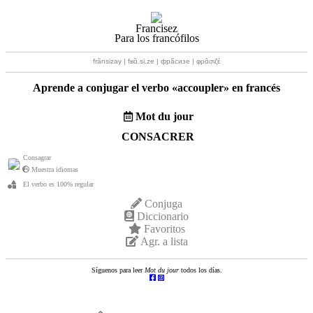
Francisez
Para los francófilos
frãnsizay | fʁɑ̃.si.ze | фрãсизе | φρɑ̃σιζέ
Aprende a conjugar el verbo «
accoupler
» en francés
Mot du jour
CONSACRER
Consagrar
Muestra idiomas
El verbo es 100% regular
Conjuga
Diccionario
Favoritos
Agr. a lista
Síguenos para leer
Mot du jour
todos los días.