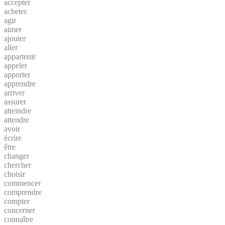
accepter
acheter
agir
aimer
ajouter
aller
appartenir
appeler
apporter
apprendre
arriver
assurer
atteindre
attendre
avoir
écrire
être
changer
chercher
choisir
commencer
comprendre
compter
concerner
connaître