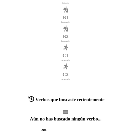
Primaria
B1
Intermedio
B2
Intermedio
C1
Avanzado
C2
Avanzado
Verbos que buscaste recientemente
Aún no has buscado ningún verbo...