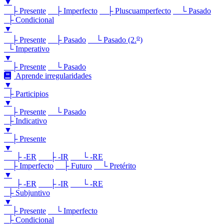
▼
├ Presente
├ Imperfecto
├ Pluscuamperfecto
└ Pasado
├ Condicional
▼
o
├ Presente
├ Pasado
└ Pasado (2.
)
└ Imperativo
▼
├ Presente
└ Pasado
Aprende irregularidades
▼
├ Participios
▼
├ Presente
└ Pasado
├ Indicativo
▼
├ Presente
▼
├ -ER
├ -IR
└ -RE
├ Imperfecto
├ Futuro
└ Pretérito
▼
├ -ER
├ -IR
└ -RE
├ Subjuntivo
▼
├ Presente
└ Imperfecto
├ Condicional