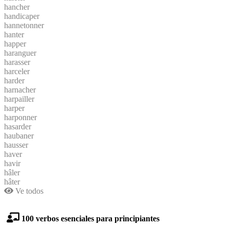
hancher
handicaper
hannetonner
hanter
happer
haranguer
harasser
harceler
harder
harnacher
harpailler
harper
harponner
hasarder
haubaner
hausser
haver
havir
hâler
hâter
Ve todos
100 verbos esenciales para principiantes