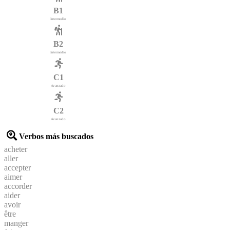
B1
Intermedio
B2
Intermedio
C1
Avanzado
C2
Avanzado
Verbos más buscados
acheter
aller
accepter
aimer
accorder
aider
avoir
être
manger