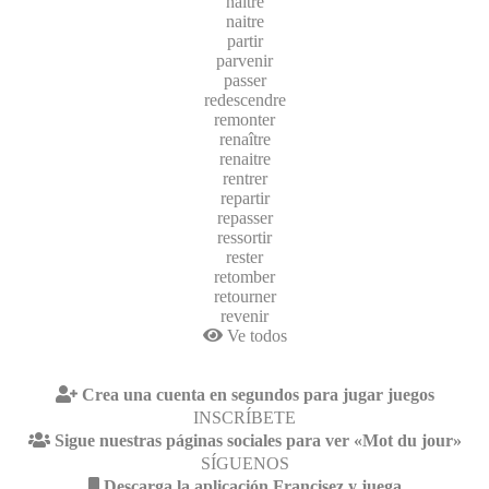
naître
naitre
partir
parvenir
passer
redescendre
remonter
renaître
renaitre
rentrer
repartir
repasser
ressortir
rester
retomber
retourner
revenir
Ve todos
Crea una cuenta en segundos para jugar juegos
INSCRÍBETE
Sigue nuestras páginas sociales para ver «Mot du jour»
SÍGUENOS
Descarga la aplicación Francisez y juega