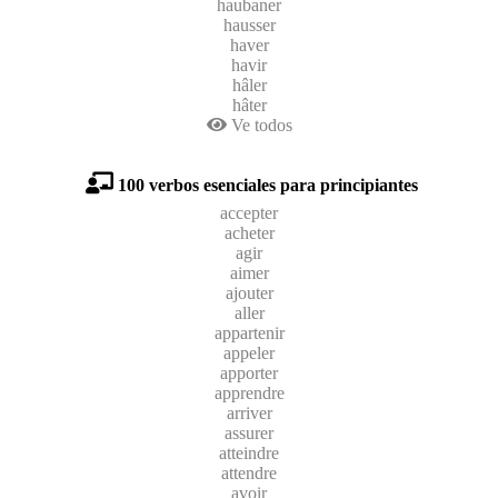
haubaner
hausser
haver
havir
hâler
hâter
Ve todos
100 verbos esenciales para principiantes
accepter
acheter
agir
aimer
ajouter
aller
appartenir
appeler
apporter
apprendre
arriver
assurer
atteindre
attendre
avoir