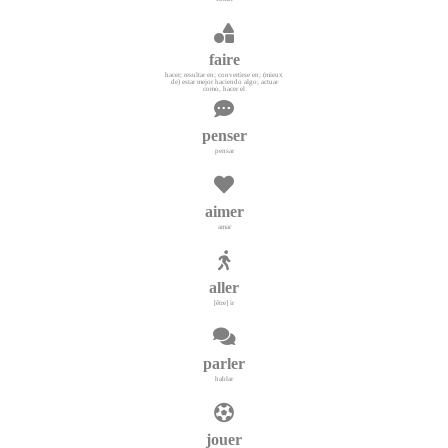
faire
hacer; resultar en; convertirse en; (mieux
de) estar mejor haciendo algo; actuar
como, hacer el
penser
pensar
aimer
amar
aller
[être] ir
parler
hablar
jouer