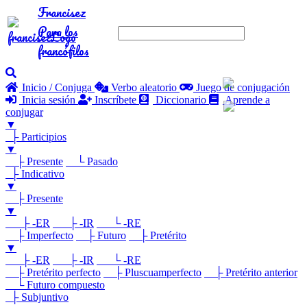
Francisez
Para los
francófilos
Inicio / Conjuga
Verbo aleatorio
Juego de conjugación
Inicia sesión
Inscríbete
Diccionario
Aprende a
conjugar
▼
├ Participios
▼
├ Presente
└ Pasado
├ Indicativo
▼
├ Presente
▼
├ -ER
├ -IR
└ -RE
├ Imperfecto
├ Futuro
├ Pretérito
▼
├ -ER
├ -IR
└ -RE
├ Pretérito perfecto
├ Pluscuamperfecto
├ Pretérito anterior
└ Futuro compuesto
├ Subjuntivo