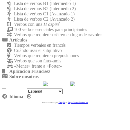
Lista de verbos B1 (Intermedio 1)
Lista de verbos B2 (Intermedio 2)
Lista de verbos C1 (Avanzado 1)
Lista de verbos C2 (Avanzado 2)
Verbos con una
H aspiré
100 verbos esenciales para principiantes
Verbos que requieren «être» en lugar de «avoir»
Artículos
Tiempos verbales en francés
Cuándo usar el subjuntivo
Verbos que requieren preposiciones
Verbos que son faux-amis
«Mener» frente a «Porter»
Aplicación Francisez
Sobre nosotros
Contáctenos
Política de privacidad
Idioma
Iconos creados por
Freepik
en
https://www.flaticon.es
.