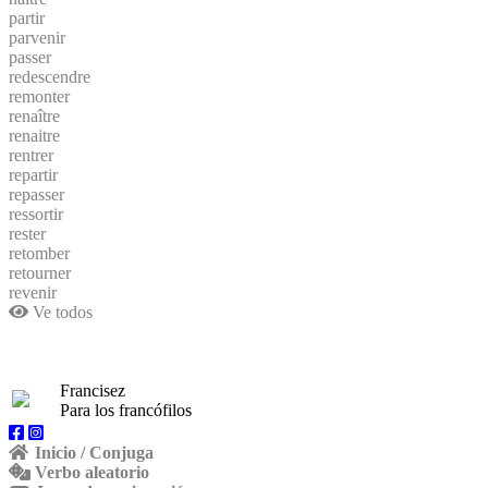
partir
parvenir
passer
redescendre
remonter
renaître
renaitre
rentrer
repartir
repasser
ressortir
rester
retomber
retourner
revenir
Ve todos
Francisez
Para los francófilos
Inicio / Conjuga
Verbo aleatorio