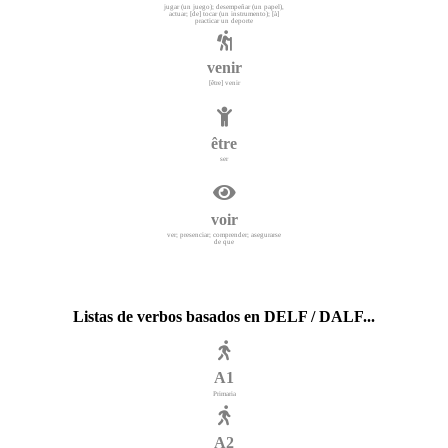
jugar (un juego); desempeñar (un papel),
actuar; [de] tocar (un instrumento); [à]
practicar un deporte
venir
[être] venir
être
ser
voir
ver; presenciar; comprender; asegurarse
de que
Listas de verbos basados en DELF / DALF...
A1
Primaria
A2