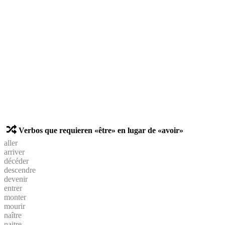
Verbos que requieren «être» en lugar de «avoir»
aller
arriver
décéder
descendre
devenir
entrer
monter
mourir
naître
naitre