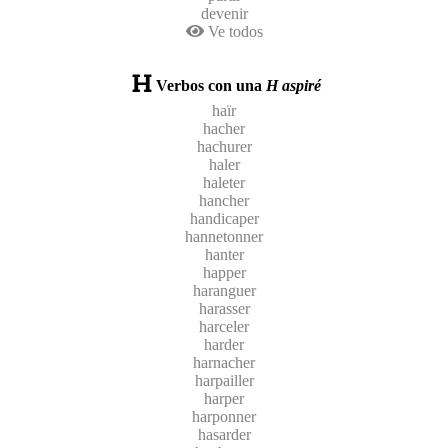
devenir
Ve todos
Verbos con una
H aspiré
haïr
hacher
hachurer
haler
haleter
hancher
handicaper
hannetonner
hanter
happer
haranguer
harasser
harceler
harder
harnacher
harpailler
harper
harponner
hasarder