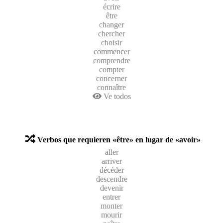
écrire
être
changer
chercher
choisir
commencer
comprendre
compter
concerner
connaître
Ve todos
Verbos que requieren «être» en lugar de «avoir»
aller
arriver
décéder
descendre
devenir
entrer
monter
mourir