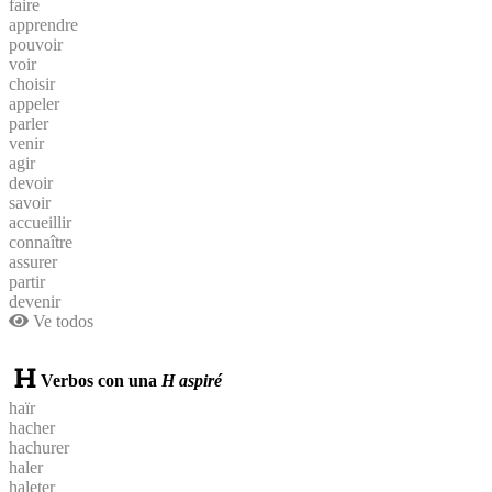
faire
apprendre
pouvoir
voir
choisir
appeler
parler
venir
agir
devoir
savoir
accueillir
connaître
assurer
partir
devenir
Ve todos
Verbos con una
H aspiré
haïr
hacher
hachurer
haler
haleter