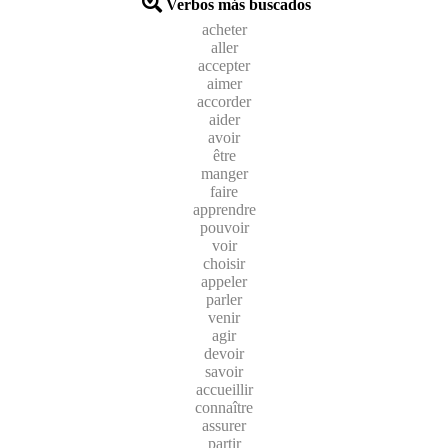
Verbos más buscados
acheter
aller
accepter
aimer
accorder
aider
avoir
être
manger
faire
apprendre
pouvoir
voir
choisir
appeler
parler
venir
agir
devoir
savoir
accueillir
connaître
assurer
partir