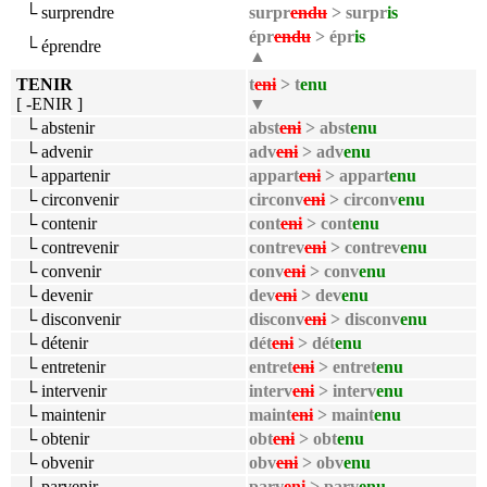
└ surprendre
surpr
endu
> surpr
is
épr
endu
> épr
is
└ éprendre
▲
TENIR
t
eni
> t
enu
[ -ENIR ]
▼
└ abstenir
abst
eni
> abst
enu
└ advenir
adv
eni
> adv
enu
└ appartenir
appart
eni
> appart
enu
└ circonvenir
circonv
eni
> circonv
enu
└ contenir
cont
eni
> cont
enu
└ contrevenir
contrev
eni
> contrev
enu
└ convenir
conv
eni
> conv
enu
└ devenir
dev
eni
> dev
enu
└ disconvenir
disconv
eni
> disconv
enu
└ détenir
dét
eni
> dét
enu
└ entretenir
entret
eni
> entret
enu
└ intervenir
interv
eni
> interv
enu
└ maintenir
maint
eni
> maint
enu
└ obtenir
obt
eni
> obt
enu
└ obvenir
obv
eni
> obv
enu
└ parvenir
parv
eni
> parv
enu