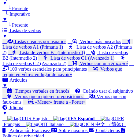
▼
└ Presente
└ Imperativo
▼
└ Presente
Listas de verbos
▼
Listas creadas por usuarios
Verbos más buscados
Lista de verbos A1 (Primaria 1)
Lista de verbos A2 (Primaria
2)
Lista de verbos B1 (Intermedio 1)
Lista de verbos
B2 (Intermedio 2)
Lista de verbos C1 (Avanzado 1)
Lista de verbos C2 (Avanzado 2)
Verbos con una
H aspiré
100 verbos esenciales para principiantes
Verbos que
requieren «être» en lugar de «avoir»
Artículos
▼
Tiempos verbales en francés
Cuándo usar el subjuntivo
Verbos que requieren preposiciones
Verbos que son
faux-amis
«Mener» frente a «Porter»
Idioma
▼
English
Español
Français
Italiano
中文 （简体）
Aplicación Francisez
Sobre nosotros
Contáctenos
Política de privacidad