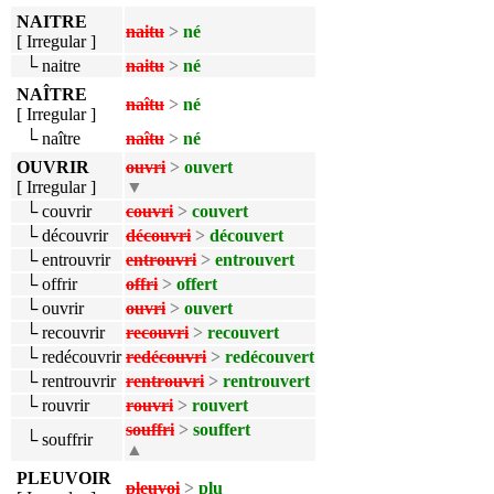
NAITRE
naitu
>
né
[ Irregular ]
└ naitre
naitu
>
né
NAÎTRE
naîtu
>
né
[ Irregular ]
└ naître
naîtu
>
né
OUVRIR
ouvri
>
ouvert
[ Irregular ]
▼
└ couvrir
couvri
>
couvert
└ découvrir
découvri
>
découvert
└ entrouvrir
entrouvri
>
entrouvert
└ offrir
offri
>
offert
└ ouvrir
ouvri
>
ouvert
└ recouvrir
recouvri
>
recouvert
└ redécouvrir
redécouvri
>
redécouvert
└ rentrouvrir
rentrouvri
>
rentrouvert
└ rouvrir
rouvri
>
rouvert
souffri
>
souffert
└ souffrir
▲
PLEUVOIR
pleuvoi
>
plu