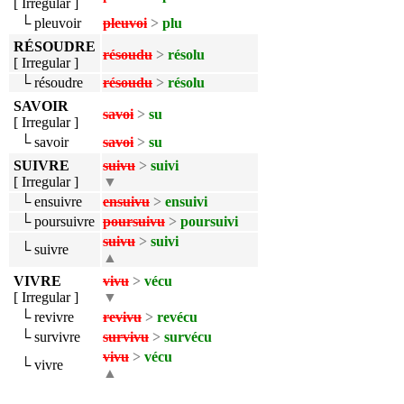
[ Irregular ]
└ pleuvoir
pleuvoi
>
plu
RÉSOUDRE
résoudu
>
résolu
[ Irregular ]
└ résoudre
résoudu
>
résolu
SAVOIR
savoi
>
su
[ Irregular ]
└ savoir
savoi
>
su
SUIVRE
suivu
>
suivi
[ Irregular ]
▼
└ ensuivre
ensuivu
>
ensuivi
└ poursuivre
poursuivu
>
poursuivi
suivu
>
suivi
└ suivre
▲
VIVRE
vivu
>
vécu
[ Irregular ]
▼
└ revivre
revivu
>
revécu
└ survivre
survivu
>
survécu
vivu
>
vécu
└ vivre
▲