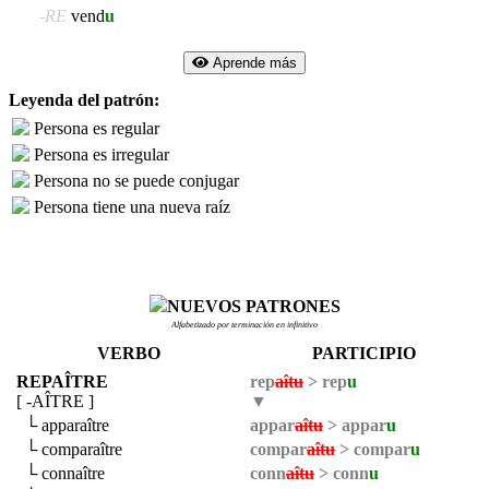
-RE
vend
u
Aprende más
Leyenda del patrón:
Persona es regular
Persona es irregular
Persona no se puede conjugar
Persona tiene una nueva raíz
NUEVOS PATRONES
Alfabetizado por terminación en infinitivo
VERBO
PARTICIPIO
REPAÎTRE
rep
aîtu
> rep
u
[ -AÎTRE ]
▼
└ apparaître
appar
aîtu
> appar
u
└ comparaître
compar
aîtu
> compar
u
└ connaître
conn
aîtu
> conn
u