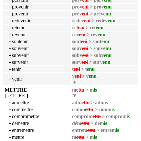
└ provenir
prov
eni
> prov
enu
└ prévenir
prév
eni
> prév
enu
└ redevenir
redev
eni
> redev
enu
└ retenir
ret
eni
> ret
enu
└ revenir
rev
eni
> rev
enu
└ soutenir
sout
eni
> sout
enu
└ souvenir
souv
eni
> souv
enu
└ subvenir
subv
eni
> subv
enu
└ survenir
surv
eni
> surv
enu
└ tenir
t
eni
> t
enu
v
eni
> v
enu
└ venir
▲
METTRE
m
ettu
> m
is
[ -ETTRE ]
▼
└ admettre
adm
ettu
> adm
is
└ commettre
comm
ettu
> comm
is
└ compromettre
comprom
ettu
> comprom
is
└ démettre
dém
ettu
> dém
is
└ entremettre
entrem
ettu
> entrem
is
└ mettre
m
ettu
> m
is