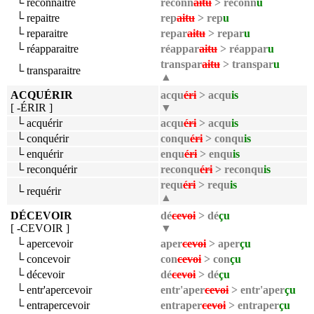
└ reconnaitre
reconn
aitu
> reconn
u
└ repaitre
rep
aitu
> rep
u
└ reparaitre
repar
aitu
> repar
u
└ réapparaitre
réappar
aitu
> réappar
u
transpar
aitu
> transpar
u
└ transparaitre
▲
ACQUÉRIR
acqu
éri
> acqu
is
[ -ÉRIR ]
▼
└ acquérir
acqu
éri
> acqu
is
└ conquérir
conqu
éri
> conqu
is
└ enquérir
enqu
éri
> enqu
is
└ reconquérir
reconqu
éri
> reconqu
is
requ
éri
> requ
is
└ requérir
▲
DÉCEVOIR
dé
cevoi
> dé
çu
[ -CEVOIR ]
▼
└ apercevoir
aper
cevoi
> aper
çu
└ concevoir
con
cevoi
> con
çu
└ décevoir
dé
cevoi
> dé
çu
└ entr'apercevoir
entr'aper
cevoi
> entr'aper
çu
└ entrapercevoir
entraper
cevoi
> entraper
çu