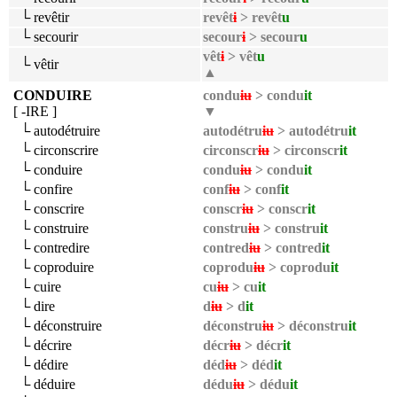
└ revêtir
revêt
i
> revêt
u
└ secourir
secour
i
> secour
u
vêt
i
> vêt
u
└ vêtir
▲
CONDUIRE
condu
iu
> condu
it
[ -IRE ]
▼
└ autodétruire
autodétru
iu
> autodétru
it
└ circonscrire
circonscr
iu
> circonscr
it
└ conduire
condu
iu
> condu
it
└ confire
conf
iu
> conf
it
└ conscrire
conscr
iu
> conscr
it
└ construire
constru
iu
> constru
it
└ contredire
contred
iu
> contred
it
└ coproduire
coprodu
iu
> coprodu
it
└ cuire
cu
iu
> cu
it
└ dire
d
iu
> d
it
└ déconstruire
déconstru
iu
> déconstru
it
└ décrire
décr
iu
> décr
it
└ dédire
déd
iu
> déd
it
└ déduire
dédu
iu
> dédu
it