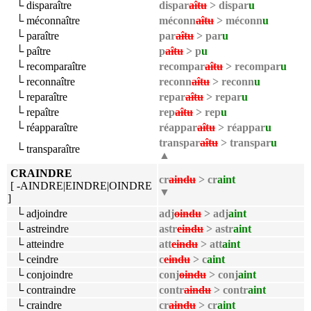
└ disparaître
dispar
aîtu
> dispar
u
└ méconnaître
méconn
aîtu
> méconn
u
└ paraître
par
aîtu
> par
u
└ paître
p
aîtu
> p
u
└ recomparaître
recompar
aîtu
> recompar
u
└ reconnaître
reconn
aîtu
> reconn
u
└ reparaître
repar
aîtu
> repar
u
└ repaître
rep
aîtu
> rep
u
└ réapparaître
réappar
aîtu
> réappar
u
transpar
aîtu
> transpar
u
└ transparaître
▲
CRAINDRE
cr
aindu
> cr
aint
[ -AINDRE|EINDRE|OINDRE
▼
]
└ adjoindre
adj
oindu
> adj
aint
└ astreindre
astr
eindu
> astr
aint
└ atteindre
att
eindu
> att
aint
└ ceindre
c
eindu
> c
aint
└ conjoindre
conj
oindu
> conj
aint
└ contraindre
contr
aindu
> contr
aint
└ craindre
cr
aindu
> cr
aint