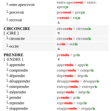
entre-aper
cevoi
> entre-
└ entre-apercevoir
aper
çu
└ percevoir
per
cevoi
> per
çu
re
cevoi
> re
çu
└ recevoir
▲
CIRCONCIRE
circon
ciu
> circon
cis
[ -CIRE ]
▼
└ circoncire
circon
ciu
> circon
cis
oc
ciu
> oc
cis
└ occire
▲
PRENDRE
pr
endu
> pr
is
[ -ENDRE ]
▼
└ apprendre
appr
endu
> appr
is
└ comprendre
compr
endu
> compr
is
└ déprendre
dépr
endu
> dépr
is
└ désapprendre
désappr
endu
> désappr
is
└ entreprendre
entrepr
endu
> entrepr
is
└ méprendre
mépr
endu
> mépr
is
└ prendre
pr
endu
> pr
is
└ reprendre
repr
endu
> repr
is
└ réapprendre
réappr
endu
> réappr
is