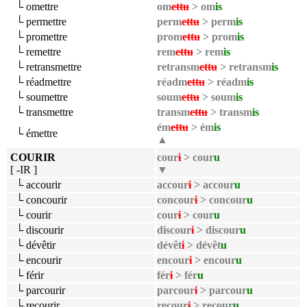
└ omettre
om
ettu
> om
is
└ permettre
perm
ettu
> perm
is
└ promettre
prom
ettu
> prom
is
└ remettre
rem
ettu
> rem
is
└ retransmettre
retransm
ettu
> retransm
is
└ réadmettre
réadm
ettu
> réadm
is
└ soumettre
soum
ettu
> soum
is
└ transmettre
transm
ettu
> transm
is
ém
ettu
> ém
is
└ émettre
▲
COURIR
cour
i
> cour
u
[ -IR ]
▼
└ accourir
accour
i
> accour
u
└ concourir
concour
i
> concour
u
└ courir
cour
i
> cour
u
└ discourir
discour
i
> discour
u
└ dévêtir
dévêt
i
> dévêt
u
└ encourir
encour
i
> encour
u
└ férir
fér
i
> fér
u
└ parcourir
parcour
i
> parcour
u
└ recourir
recour
i
> recour
u