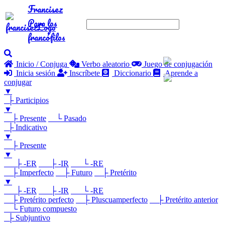
Francisez
Para los
francófilos
Inicio / Conjuga
Verbo aleatorio
Juego de conjugación
Inicia sesión
Inscríbete
Diccionario
Aprende a
conjugar
▼
├ Participios
▼
├ Presente
└ Pasado
├ Indicativo
▼
├ Presente
▼
├ -ER
├ -IR
└ -RE
├ Imperfecto
├ Futuro
├ Pretérito
▼
├ -ER
├ -IR
└ -RE
├ Pretérito perfecto
├ Pluscuamperfecto
├ Pretérito anterior
└ Futuro compuesto
├ Subjuntivo