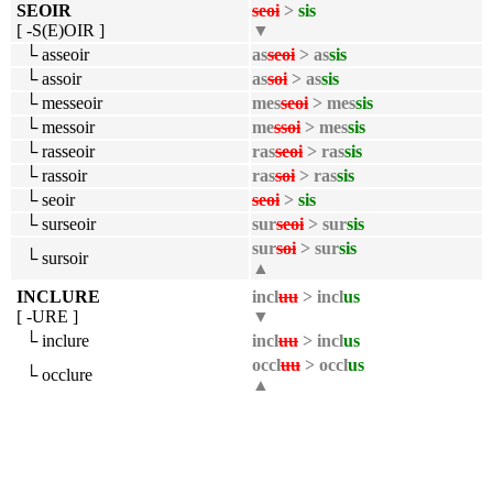
SEOIR
seoi
>
sis
[ -S(E)OIR ]
▼
└ asseoir
as
seoi
> as
sis
└ assoir
as
soi
> as
sis
└ messeoir
mes
seoi
> mes
sis
└ messoir
me
ssoi
> mes
sis
└ rasseoir
ras
seoi
> ras
sis
└ rassoir
ras
soi
> ras
sis
└ seoir
seoi
>
sis
└ surseoir
sur
seoi
> sur
sis
sur
soi
> sur
sis
└ sursoir
▲
INCLURE
incl
uu
> incl
us
[ -URE ]
▼
└ inclure
incl
uu
> incl
us
occl
uu
> occl
us
└ occlure
▲