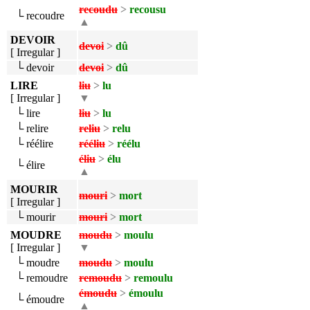
recoudu
>
recousu
└ recoudre
▲
DEVOIR
devoi
>
dû
[ Irregular ]
└ devoir
devoi
>
dû
LIRE
liu
>
lu
[ Irregular ]
▼
└ lire
liu
>
lu
└ relire
reliu
>
relu
└ réélire
rééliu
>
réélu
éliu
>
élu
└ élire
▲
MOURIR
mouri
>
mort
[ Irregular ]
└ mourir
mouri
>
mort
MOUDRE
moudu
>
moulu
[ Irregular ]
▼
└ moudre
moudu
>
moulu
└ remoudre
remoudu
>
remoulu
émoudu
>
émoulu
└ émoudre
▲