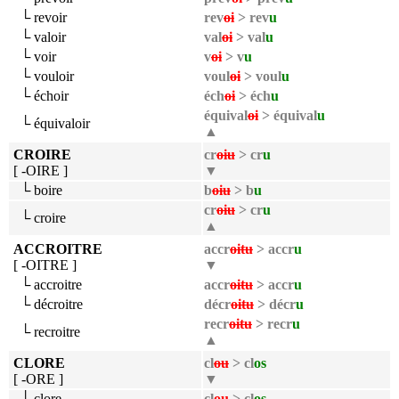
└ revoir
rev
oi
> rev
u
└ valoir
val
oi
> val
u
└ voir
v
oi
> v
u
└ vouloir
voul
oi
> voul
u
└ échoir
éch
oi
> éch
u
équival
oi
> équival
u
└ équivaloir
▲
CROIRE
cr
oiu
> cr
u
[ -OIRE ]
▼
└ boire
b
oiu
> b
u
cr
oiu
> cr
u
└ croire
▲
ACCROITRE
accr
oitu
> accr
u
[ -OITRE ]
▼
└ accroitre
accr
oitu
> accr
u
└ décroitre
décr
oitu
> décr
u
recr
oitu
> recr
u
└ recroitre
▲
CLORE
cl
ou
> cl
os
[ -ORE ]
▼
└ clore
cl
ou
> cl
os