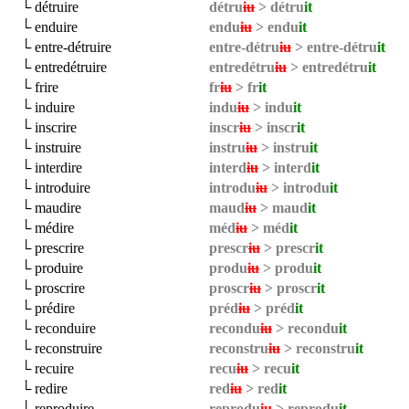
└ détruire
détru
iu
> détru
it
└ enduire
endu
iu
> endu
it
└ entre-détruire
entre-détru
iu
> entre-détru
it
└ entredétruire
entredétru
iu
> entredétru
it
└ frire
fr
iu
> fr
it
└ induire
indu
iu
> indu
it
└ inscrire
inscr
iu
> inscr
it
└ instruire
instru
iu
> instru
it
└ interdire
interd
iu
> interd
it
└ introduire
introdu
iu
> introdu
it
└ maudire
maud
iu
> maud
it
└ médire
méd
iu
> méd
it
└ prescrire
prescr
iu
> prescr
it
└ produire
produ
iu
> produ
it
└ proscrire
proscr
iu
> proscr
it
└ prédire
préd
iu
> préd
it
└ reconduire
recondu
iu
> recondu
it
└ reconstruire
reconstru
iu
> reconstru
it
└ recuire
recu
iu
> recu
it
└ redire
red
iu
> red
it
└ reproduire
reprodu
iu
> reprodu
it