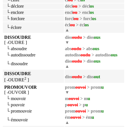
└ déclore
décl
ou
> décl
os
└ enclore
encl
ou
> encl
os
└ forclore
forcl
ou
> forcl
os
écl
ou
> écl
os
└ éclore
▲
DISSOUDRE
diss
oudu
> diss
ous
[ -OUDRE ]
▼
└ absoudre
abs
oudu
> abs
ous
└ autodissoudre
autodiss
oudu
> autodiss
ous
diss
oudu
> diss
ous
└ dissoudre
▲
DISSOUDRE
diss
oudu
> diss
out
2
[ -OUDRE
]
PROMOUVOIR
prom
ouvoi
> prom
u
[ -OUVOIR ]
▼
└ mouvoir
m
ouvoi
> m
u
└ pouvoir
p
ouvoi
> p
u
└ promouvoir
prom
ouvoi
> prom
u
ém
ouvoi
> ém
u
└ émouvoir
▲