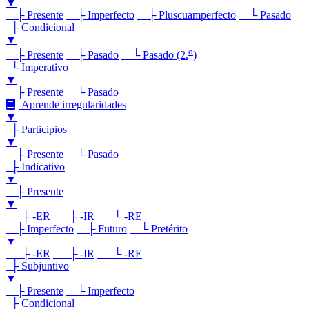
▼
├ Presente
├ Imperfecto
├ Pluscuamperfecto
└ Pasado
├ Condicional
▼
o
├ Presente
├ Pasado
└ Pasado (2.
)
└ Imperativo
▼
├ Presente
└ Pasado
Aprende irregularidades
▼
├ Participios
▼
├ Presente
└ Pasado
├ Indicativo
▼
├ Presente
▼
├ -ER
├ -IR
└ -RE
├ Imperfecto
├ Futuro
└ Pretérito
▼
├ -ER
├ -IR
└ -RE
├ Subjuntivo
▼
├ Presente
└ Imperfecto
├ Condicional