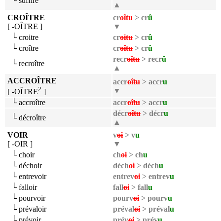
└ suffire
▲
CROÎTRE
cr
oîtu
> cr
û
[ -OÎTRE ]
▼
└ croitre
cr
oitu
> cr
û
└ croître
cr
oîtu
> cr
û
recr
oîtu
> recr
û
└ recroître
▲
ACCROÎTRE
accr
oîtu
> accr
u
2
▼
[ -OÎTRE
]
└ accroître
accr
oîtu
> accr
u
décr
oîtu
> décr
u
└ décroître
▲
VOIR
v
oi
> v
u
[ -OIR ]
▼
└ choir
ch
oi
> ch
u
└ déchoir
déch
oi
> déch
u
└ entrevoir
entrev
oi
> entrev
u
└ falloir
fall
oi
> fall
u
└ pourvoir
pourv
oi
> pourv
u
└ prévaloir
préval
oi
> préval
u
└ prévoir
prév
oi
> prév
u