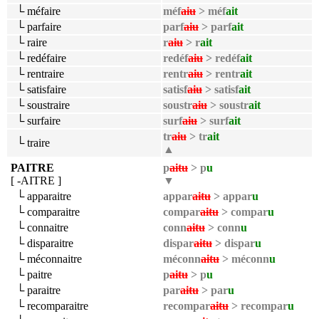
└ méfaire
méf
aiu
> méf
ait
└ parfaire
parf
aiu
> parf
ait
└ raire
r
aiu
> r
ait
└ redéfaire
redéf
aiu
> redéf
ait
└ rentraire
rentr
aiu
> rentr
ait
└ satisfaire
satisf
aiu
> satisf
ait
└ soustraire
soustr
aiu
> soustr
ait
└ surfaire
surf
aiu
> surf
ait
tr
aiu
> tr
ait
└ traire
▲
PAITRE
p
aitu
> p
u
[ -AITRE ]
▼
└ apparaitre
appar
aitu
> appar
u
└ comparaitre
compar
aitu
> compar
u
└ connaitre
conn
aitu
> conn
u
└ disparaitre
dispar
aitu
> dispar
u
└ méconnaitre
méconn
aitu
> méconn
u
└ paitre
p
aitu
> p
u
└ paraitre
par
aitu
> par
u
└ recomparaitre
recompar
aitu
> recompar
u