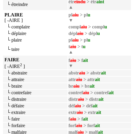
étr
eindu
> étr
aint
└ étreindre
▲
PLAIRE
pl
aiu
> pl
u
[ -AIRE ]
▼
└ complaire
compl
aiu
> compl
u
└ déplaire
dépl
aiu
> dépl
u
└ plaire
pl
aiu
> pl
u
t
aiu
> t
u
└ taire
▲
FAIRE
f
aiu
> f
ait
2
▼
[ -AIRE
]
└ abstraire
abstr
aiu
> abstr
ait
└ attraire
attr
aiu
> attr
ait
└ braire
br
aiu
> br
ait
└ contrefaire
contref
aiu
> contref
ait
└ distraire
distr
aiu
> distr
ait
└ défaire
déf
aiu
> déf
ait
└ extraire
extr
aiu
> extr
ait
└ faire
f
aiu
> f
ait
└ forfaire
forf
aiu
> forf
ait
└ malfaire
malf
aiu
> malf
ait