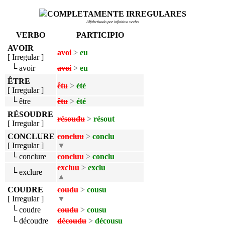
COMPLETAMENTE IRREGULARES
Alfabetizado por infinitivo verbo
VERBO
PARTICIPIO
AVOIR
avoi
>
eu
[ Irregular ]
└ avoir
avoi
>
eu
ÊTRE
êtu
>
été
[ Irregular ]
└ être
êtu
>
été
RÉSOUDRE
résoudu
>
résout
[ Irregular ]
CONCLURE
concluu
>
conclu
[ Irregular ]
▼
└ conclure
concluu
>
conclu
excluu
>
exclu
└ exclure
▲
COUDRE
coudu
>
cousu
[ Irregular ]
▼
└ coudre
coudu
>
cousu
└ découdre
découdu
>
décousu