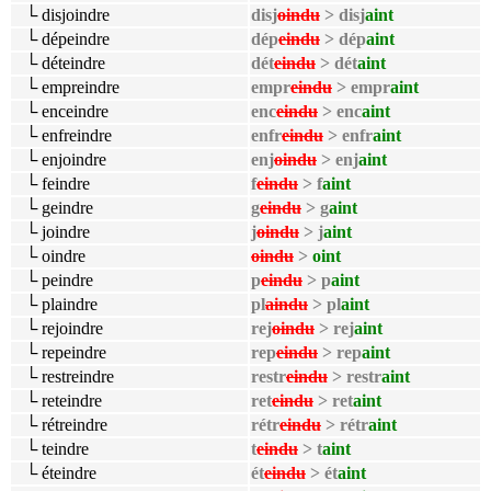
└ disjoindre
disj
oindu
> disj
aint
└ dépeindre
dép
eindu
> dép
aint
└ déteindre
dét
eindu
> dét
aint
└ empreindre
empr
eindu
> empr
aint
└ enceindre
enc
eindu
> enc
aint
└ enfreindre
enfr
eindu
> enfr
aint
└ enjoindre
enj
oindu
> enj
aint
└ feindre
f
eindu
> f
aint
└ geindre
g
eindu
> g
aint
└ joindre
j
oindu
> j
aint
└ oindre
oindu
>
oint
└ peindre
p
eindu
> p
aint
└ plaindre
pl
aindu
> pl
aint
└ rejoindre
rej
oindu
> rej
aint
└ repeindre
rep
eindu
> rep
aint
└ restreindre
restr
eindu
> restr
aint
└ reteindre
ret
eindu
> ret
aint
└ rétreindre
rétr
eindu
> rétr
aint
└ teindre
t
eindu
> t
aint
└ éteindre
ét
eindu
> ét
aint