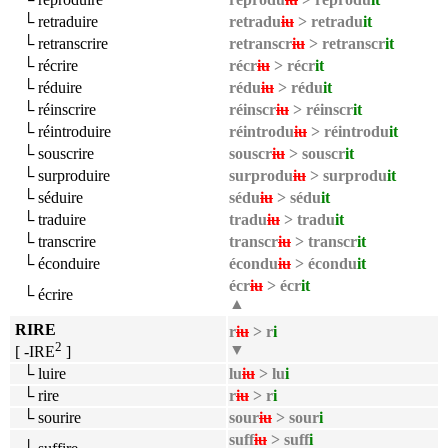
└ retraduire
retradu
iu
> retradu
it
└ retranscrire
retranscr
iu
> retranscr
it
└ récrire
récr
iu
> récr
it
└ réduire
rédu
iu
> rédu
it
└ réinscrire
réinscr
iu
> réinscr
it
└ réintroduire
réintrodu
iu
> réintrodu
it
└ souscrire
souscr
iu
> souscr
it
└ surproduire
surprodu
iu
> surprodu
it
└ séduire
sédu
iu
> sédu
it
└ traduire
tradu
iu
> tradu
it
└ transcrire
transcr
iu
> transcr
it
└ éconduire
écondu
iu
> écondu
it
écr
iu
> écr
it
└ écrire
▲
RIRE
r
iu
> r
i
2
▼
[ -IRE
]
└ luire
lu
iu
> lu
i
└ rire
r
iu
> r
i
└ sourire
sour
iu
> sour
i
suff
iu
> suff
i