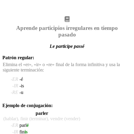
Aprende participios irregulares en tiempo
pasado
Le participe passé
Patrón regular:
Elimina el «er», «ir» o «re» final de la forma infinitiva y usa la
siguiente terminación:
-ER
-é
-IR
-is
-RE
-u
Ejemplo de conjugación:
parler
(hablar), finir (terminar), vendre (vender)
-ER
parl
é
-IR
fin
is