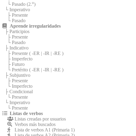
o
└ Pasado (2.
)
└ Imperativo
├ Presente
└ Pasado
Aprende irregularidades
├ Participios
├ Presente
└ Pasado
├ Indicativo
├ Presente (
-ER
|
-IR
|
-RE
)
├ Imperfecto
├ Futuro
└ Pretérito (
-ER
|
-IR
|
-RE
)
├ Subjuntivo
├ Presente
└ Imperfecto
├ Condicional
└ Presente
└ Imperativo
└ Presente
Listas de verbos
Listas creadas por usuarios
Verbos más buscados
Lista de verbos A1 (Primaria 1)
Lista de verbos A2 (Primaria 2)