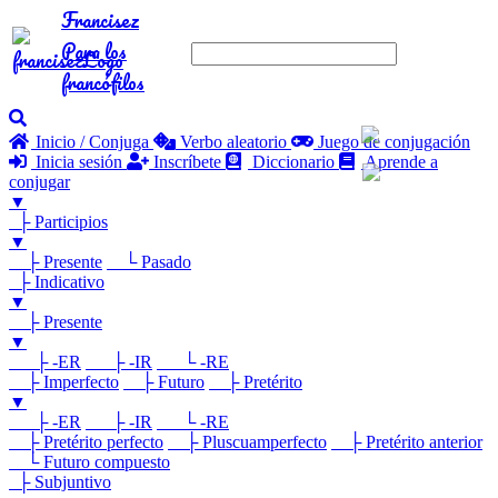
Francisez
Para los
francófilos
Inicio / Conjuga
Verbo aleatorio
Juego de conjugación
Inicia sesión
Inscríbete
Diccionario
Aprende a
conjugar
▼
├ Participios
▼
├ Presente
└ Pasado
├ Indicativo
▼
├ Presente
▼
├ -ER
├ -IR
└ -RE
├ Imperfecto
├ Futuro
├ Pretérito
▼
├ -ER
├ -IR
└ -RE
├ Pretérito perfecto
├ Pluscuamperfecto
├ Pretérito anterior
└ Futuro compuesto
├ Subjuntivo