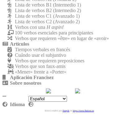
Lista de verbos B1 (Intermedio 1)
Lista de verbos B2 (Intermedio 2)
Lista de verbos C1 (Avanzado 1)
Lista de verbos C2 (Avanzado 2)
Verbos con una
H aspiré
100 verbos esenciales para principiantes
Verbos que requieren «être» en lugar de «avoir»
Artículos
Tiempos verbales en francés
Cuándo usar el subjuntivo
Verbos que requieren preposiciones
Verbos que son faux-amis
«Mener» frente a «Porter»
Aplicación Francisez
Sobre nosotros
Contáctenos
Política de privacidad
Idioma
Iconos creados por
Freepik
en
https://www.flaticon.es
.