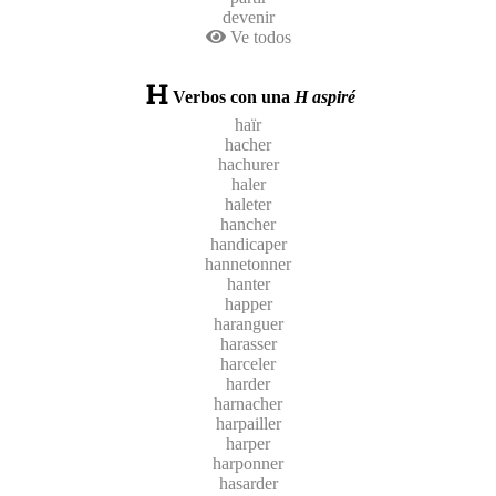
devenir
Ve todos
Verbos con una
H aspiré
haïr
hacher
hachurer
haler
haleter
hancher
handicaper
hannetonner
hanter
happer
haranguer
harasser
harceler
harder
harnacher
harpailler
harper
harponner
hasarder