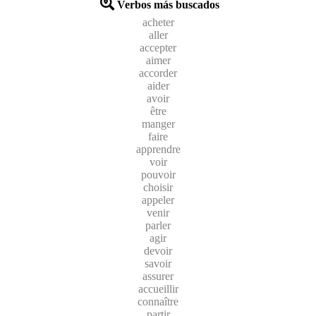
Verbos más buscados
acheter
aller
accepter
aimer
accorder
aider
avoir
être
manger
faire
apprendre
voir
pouvoir
choisir
appeler
venir
parler
agir
devoir
savoir
assurer
accueillir
connaître
partir