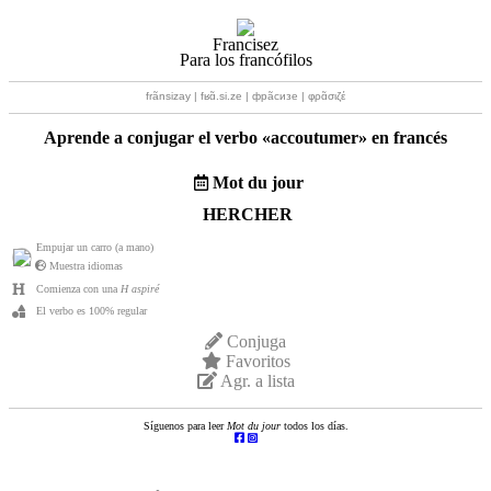
Francisez
Para los francófilos
frãnsizay | fʁɑ̃.si.ze | фрãсизе | φρɑ̃σιζέ
Aprende a conjugar el verbo «
accoutumer
» en francés
Mot du jour
HERCHER
Empujar un carro (a mano)
Muestra idiomas
Comienza con una
H aspiré
El verbo es 100% regular
Conjuga
Favoritos
Agr. a lista
Síguenos para leer
Mot du jour
todos los días.