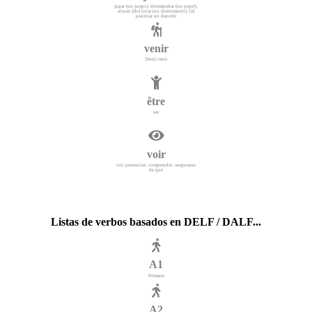
jugar (un juego); desempeñar (un papel),
actuar; [de] tocar (un instrumento); [à]
practicar un deporte
venir
[être] venir
être
ser
voir
ver; presenciar; comprender; asegurarse
de que
Listas de verbos basados en DELF / DALF...
A1
Primaria
A2