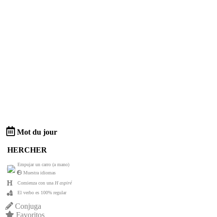
Mot du jour
HERCHER
Empujar un carro (a mano)
Muestra idiomas
Comienza con una
H aspiré
El verbo es 100% regular
Conjuga
Favoritos