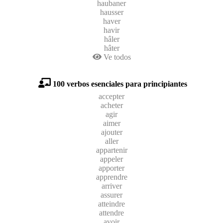
haubaner
hausser
haver
havir
hâler
hâter
Ve todos
100 verbos esenciales para principiantes
accepter
acheter
agir
aimer
ajouter
aller
appartenir
appeler
apporter
apprendre
arriver
assurer
atteindre
attendre
avoir