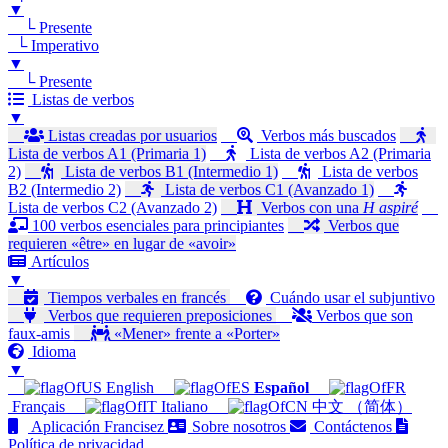
▼
└ Presente
└ Imperativo
▼
└ Presente
Listas de verbos
▼
Listas creadas por usuarios
Verbos más buscados
Lista de verbos A1 (Primaria 1)
Lista de verbos A2 (Primaria
2)
Lista de verbos B1 (Intermedio 1)
Lista de verbos
B2 (Intermedio 2)
Lista de verbos C1 (Avanzado 1)
Lista de verbos C2 (Avanzado 2)
Verbos con una
H aspiré
100 verbos esenciales para principiantes
Verbos que
requieren «être» en lugar de «avoir»
Artículos
▼
Tiempos verbales en francés
Cuándo usar el subjuntivo
Verbos que requieren preposiciones
Verbos que son
faux-amis
«Mener» frente a «Porter»
Idioma
▼
English
Español
Français
Italiano
中文 （简体）
Aplicación Francisez
Sobre nosotros
Contáctenos
Política de privacidad