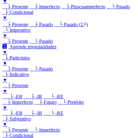
▼
├ Presente
├ Imperfecto
├ Pluscuamperfecto
└ Pasado
├ Condicional
▼
o
├ Presente
├ Pasado
└ Pasado (2.
)
└ Imperativo
▼
├ Presente
└ Pasado
Aprende irregularidades
▼
├ Participios
▼
├ Presente
└ Pasado
├ Indicativo
▼
├ Presente
▼
├ -ER
├ -IR
└ -RE
├ Imperfecto
├ Futuro
└ Pretérito
▼
├ -ER
├ -IR
└ -RE
├ Subjuntivo
▼
├ Presente
└ Imperfecto
├ Condicional