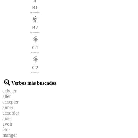
B1
Intermedio
B2
Intermedio
C1
Avanzado
C2
Avanzado
Verbos más buscados
acheter
aller
accepter
aimer
accorder
aider
avoir
être
manger