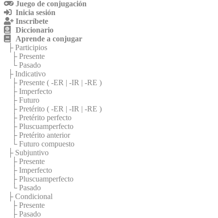
Juego de conjugación
Inicia sesión
Inscríbete
Diccionario
Aprende a conjugar
├ Participios
├ Presente
└ Pasado
├ Indicativo
├ Presente (
-ER
|
-IR
|
-RE
)
├ Imperfecto
├ Futuro
├ Pretérito (
-ER
|
-IR
|
-RE
)
├ Pretérito perfecto
├ Pluscuamperfecto
├ Pretérito anterior
└ Futuro compuesto
├ Subjuntivo
├ Presente
├ Imperfecto
├ Pluscuamperfecto
└ Pasado
├ Condicional
├ Presente
├ Pasado