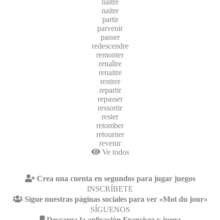
naître
naitre
partir
parvenir
passer
redescendre
remonter
renaître
renaitre
rentrer
repartir
repasser
ressortir
rester
retomber
retourner
revenir
Ve todos
Crea una cuenta en segundos para jugar juegos
INSCRÍBETE
Sigue nuestras páginas sociales para ver «Mot du jour»
SÍGUENOS
Descarga la aplicación Francisez y juega