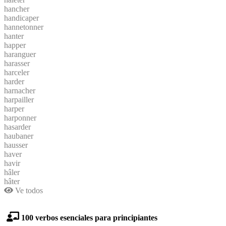
hancher
handicaper
hannetonner
hanter
happer
haranguer
harasser
harceler
harder
harnacher
harpailler
harper
harponner
hasarder
haubaner
hausser
haver
havir
hâler
hâter
Ve todos
100 verbos esenciales para principiantes