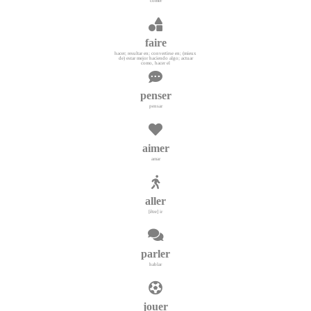
comer
faire
hacer; resultar en; convertirse en; (mieux
de) estar mejor haciendo algo; actuar
como, hacer el
penser
pensar
aimer
amar
aller
[être] ir
parler
hablar
jouer