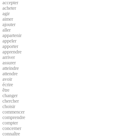
accepter
acheter
agir
aimer
ajouter
aller
appartenir
appeler
apporter
apprendre
arriver
assurer
atteindre
attendre
avoir
écrire
être
changer
chercher
choisir
commencer
comprendre
compter
concerner
connaître