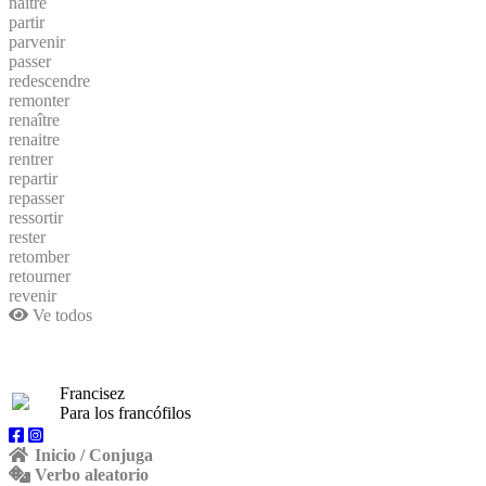
naitre
partir
parvenir
passer
redescendre
remonter
renaître
renaitre
rentrer
repartir
repasser
ressortir
rester
retomber
retourner
revenir
Ve todos
Francisez
Para los francófilos
Inicio / Conjuga
Verbo aleatorio