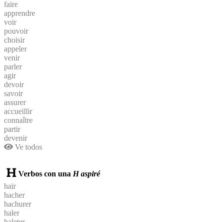
faire
apprendre
voir
pouvoir
choisir
appeler
venir
parler
agir
devoir
savoir
assurer
accueillir
connaître
partir
devenir
Ve todos
Verbos con una
H aspiré
haïr
hacher
hachurer
haler
haleter