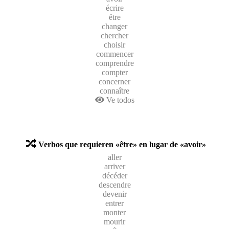
écrire
être
changer
chercher
choisir
commencer
comprendre
compter
concerner
connaître
Ve todos
Verbos que requieren «être» en lugar de «avoir»
aller
arriver
décéder
descendre
devenir
entrer
monter
mourir