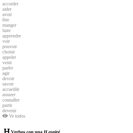
accorder
aider
avoir
être
manger
faire
apprendre
voir
pouvoir
choisir
appeler
venir
parler
agir
devoir
savoir
accueillir
assurer
connaître
partir
devenir
Ve todos
Verbos con una
H aspiré