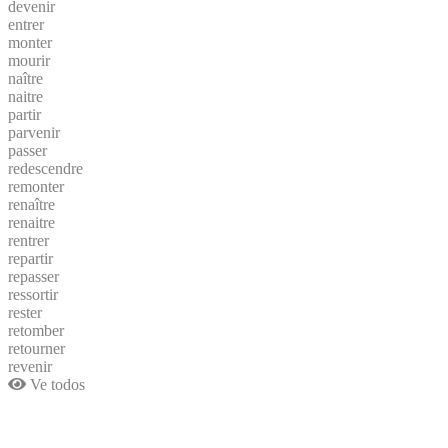
devenir
entrer
monter
mourir
naître
naitre
partir
parvenir
passer
redescendre
remonter
renaître
renaitre
rentrer
repartir
repasser
ressortir
rester
retomber
retourner
revenir
Ve todos