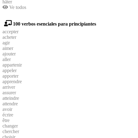
hâter
Ve todos
100 verbos esenciales para principiantes
accepter
acheter
agir
aimer
ajouter
aller
appartenir
appeler
apporter
apprendre
arriver
assurer
atteindre
attendre
avoir
écrire
être
changer
chercher
choisir