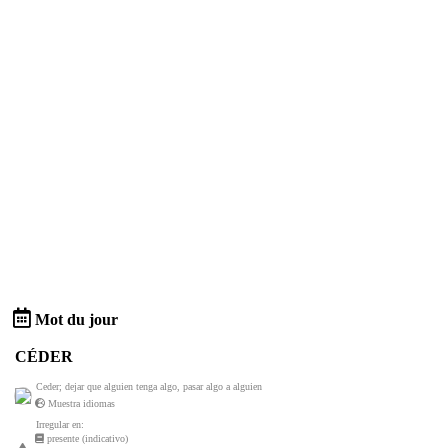
Mot du jour
CÉDER
Ceder; dejar que alguien tenga algo, pasar algo a alguien
Muestra idiomas
Irregular en:
presente (indicativo)