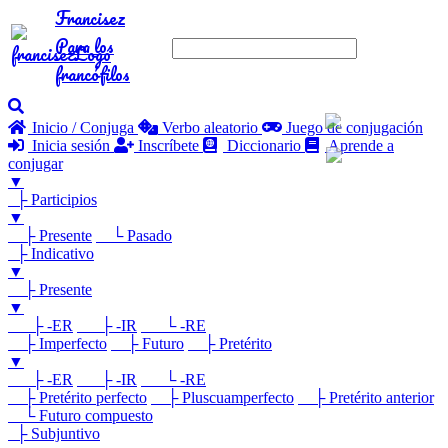
Francisez
Para los
francófilos
Inicio / Conjuga
Verbo aleatorio
Juego de conjugación
Inicia sesión
Inscríbete
Diccionario
Aprende a
conjugar
▼
├ Participios
▼
├ Presente
└ Pasado
├ Indicativo
▼
├ Presente
▼
├ -ER
├ -IR
└ -RE
├ Imperfecto
├ Futuro
├ Pretérito
▼
├ -ER
├ -IR
└ -RE
├ Pretérito perfecto
├ Pluscuamperfecto
├ Pretérito anterior
└ Futuro compuesto
├ Subjuntivo