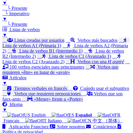
▼
└ Presente
└ Imperativo
▼
└ Presente
Listas de verbos
▼
Listas creadas por usuarios
Verbos más buscados
Lista de verbos A1 (Primaria 1)
Lista de verbos A2 (Primaria
2)
Lista de verbos B1 (Intermedio 1)
Lista de verbos
B2 (Intermedio 2)
Lista de verbos C1 (Avanzado 1)
Lista de verbos C2 (Avanzado 2)
Verbos con una
H aspiré
100 verbos esenciales para principiantes
Verbos que
requieren «être» en lugar de «avoir»
Artículos
▼
Tiempos verbales en francés
Cuándo usar el subjuntivo
Verbos que requieren preposiciones
Verbos que son
faux-amis
«Mener» frente a «Porter»
Idioma
▼
English
Español
Français
Italiano
中文 （简体）
Aplicación Francisez
Sobre nosotros
Contáctenos
Política de privacidad