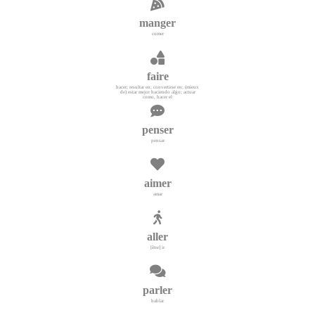
manger
comer
faire
hacer; resultar en; convertirse en; (mieux
de) estar mejor haciendo algo; actuar
como, hacer el
penser
pensar
aimer
amar
aller
[être] ir
parler
hablar