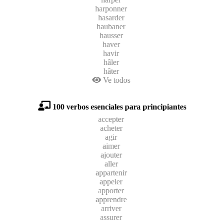
harponner
hasarder
haubaner
hausser
haver
havir
hâler
hâter
Ve todos
100 verbos esenciales para principiantes
accepter
acheter
agir
aimer
ajouter
aller
appartenir
appeler
apporter
apprendre
arriver
assurer