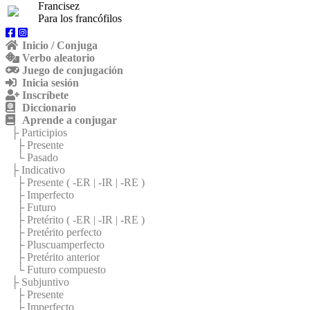
Francisez
Para los francófilos
Inicio / Conjuga
Verbo aleatorio
Juego de conjugación
Inicia sesión
Inscríbete
Diccionario
Aprende a conjugar
├ Participios
├ Presente
└ Pasado
├ Indicativo
├ Presente (
-ER
|
-IR
|
-RE
)
├ Imperfecto
├ Futuro
├ Pretérito (
-ER
|
-IR
|
-RE
)
├ Pretérito perfecto
├ Pluscuamperfecto
├ Pretérito anterior
└ Futuro compuesto
├ Subjuntivo
├ Presente
├ Imperfecto