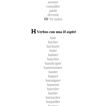
assurer
connaître
partir
devenir
Ve todos
Verbos con una
H aspiré
haïr
hacher
hachurer
haler
haleter
hancher
handicaper
hannetonner
hanter
happer
haranguer
harasser
harceler
harder
harnacher
harpailler
harper