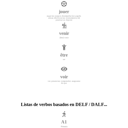
jouer
jugar (un juego); desempeñar (un papel),
actuar; [de] tocar (un instrumento); [à]
practicar un deporte
venir
[être] venir
être
ser
voir
ver; presenciar; comprender; asegurarse
de que
Listas de verbos basados en DELF / DALF...
A1
Primaria