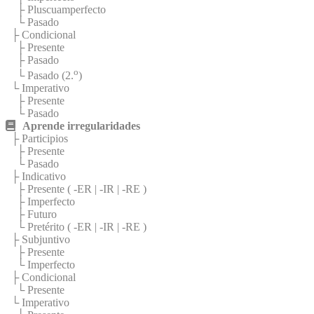
├ Pluscuamperfecto
└ Pasado
├ Condicional
├ Presente
├ Pasado
o
└ Pasado (2.
)
└ Imperativo
├ Presente
└ Pasado
Aprende irregularidades
├ Participios
├ Presente
└ Pasado
├ Indicativo
├ Presente (
-ER
|
-IR
|
-RE
)
├ Imperfecto
├ Futuro
└ Pretérito (
-ER
|
-IR
|
-RE
)
├ Subjuntivo
├ Presente
└ Imperfecto
├ Condicional
└ Presente
└ Imperativo