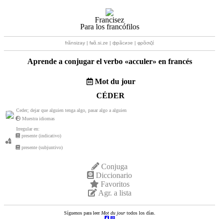
Francisez
Para los francófilos
frãnsizay | fʁɑ̃.si.ze | фрãсизе | φρɑ̃σιζέ
Aprende a conjugar el verbo «
acculer
» en francés
Mot du jour
CÉDER
Ceder; dejar que alguien tenga algo, pasar algo a alguien
Muestra idiomas
Irregular en:
presente (indicativo)
presente (subjuntivo)
Conjuga
Diccionario
Favoritos
Agr. a lista
Síguenos para leer
Mot du jour
todos los días.