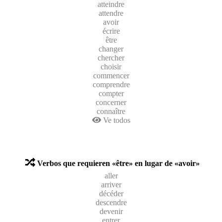
atteindre
attendre
avoir
écrire
être
changer
chercher
choisir
commencer
comprendre
compter
concerner
connaître
Ve todos
Verbos que requieren «être» en lugar de «avoir»
aller
arriver
décéder
descendre
devenir
entrer