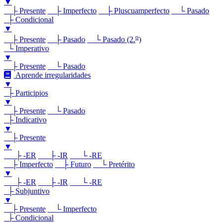
▼
├ Presente
├ Imperfecto
├ Pluscuamperfecto
└ Pasado
├ Condicional
▼
o
├ Presente
├ Pasado
└ Pasado (2.
)
└ Imperativo
▼
├ Presente
└ Pasado
Aprende irregularidades
▼
├ Participios
▼
├ Presente
└ Pasado
├ Indicativo
▼
├ Presente
▼
├ -ER
├ -IR
└ -RE
├ Imperfecto
├ Futuro
└ Pretérito
▼
├ -ER
├ -IR
└ -RE
├ Subjuntivo
▼
├ Presente
└ Imperfecto
├ Condicional