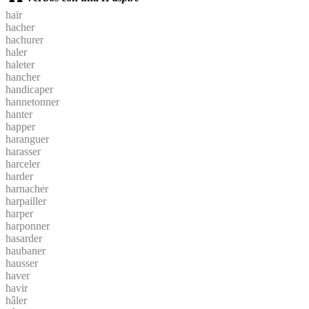
haïr
hacher
hachurer
haler
haleter
hancher
handicaper
hannetonner
hanter
happer
haranguer
harasser
harceler
harder
harnacher
harpailler
harper
harponner
hasarder
haubaner
hausser
haver
havir
hâler