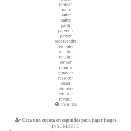
monter
mourir
naître
naitre
partir
parvenir
passer
redescendre
remonter
renaître
renaitre
rentrer
repartir
repasser
ressortir
rester
retomber
retourner
revenir
Ve todos
Crea una cuenta en segundos para jugar juegos
INSCRÍBETE