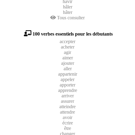
havir
hâler
hâter
Tous consulter
100 verbes essentiels pour les débutants
accepter
acheter
agir
aimer
ajouter
aller
appartenir
appeler
apporter
apprendre
arriver
assurer
atteindre
attendre
avoir
écrire
être
changer