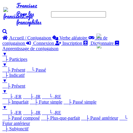
Francisez
Pour les
francophiles
Accueil / Conjugaison
Verbe aléatoire
Jeu de
conjugaison
Connexion
Inscription
Dictionnaire
Apprentissage de conjugaison
▼
├ Participes
▼
├ Présent
└ Passé
├ Indicatif
▼
├ Présent
▼
├ -ER
├ -IR
└ -RE
├ Imparfait
├ Futur simple
├ Passé simple
▼
├ -ER
├ -IR
└ -RE
├ Passé composé
├ Plus-que-parfait
├ Passé antérieur
└
Futur antérieur
├ Subjonctif