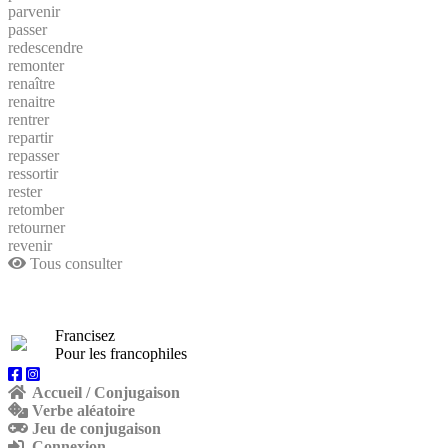
parvenir
passer
redescendre
remonter
renaître
renaitre
rentrer
repartir
repasser
ressortir
rester
retomber
retourner
revenir
Tous consulter
Francisez
Pour les francophiles
Accueil / Conjugaison
Verbe aléatoire
Jeu de conjugaison
Connexion