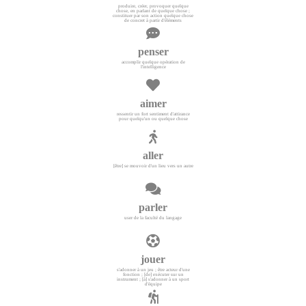
produire, créer, provoquer quelque
chose, en parlant de quelque chose ;
constituer par son action quelque chose
de concret à partir d'éléments
penser
accomplir quelque opération de
l'intelligence
aimer
ressentir un fort sentiment d'attirance
pour quelqu'un ou quelque chose
aller
[être] se mouvoir d'un lieu vers un autre
parler
user de la faculté du langage
jouer
s'adonner à un jeu ; être acteur d'une
fonction ; [de] exécuter sur un
instrument ; [à] s'adonner à un sport
d'équipe