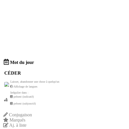
Mot du jour
CÉDER
Laisser, abandonner une chose à quelqu'un
Affichage de langues
Irrégulier dans :
présent (indicatif)
présent (subjonctif)
Conjugaison
Marqués
Aj. à liste