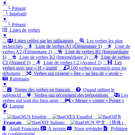
▼
└ Présent
└ Impératif
▼
└ Présent
Listes de verbes
▼
Listes créées par les utilisateurs
Les verbes les plus
recherchés
Liste de verbes A1 (Élémentaire 1)
Liste de
verbes A2 (Élémentaire 2)
Liste de verbes B1 (Intermédiaire
1)
Liste de verbes B2 (Intermédiaire 2)
Liste de verbes
C1 (Avancé 1)
Liste de verbes C2 (Avancé 2)
Les
verbes avec une « H » aspiré
100 verbes essentiels pour les
débutants
Verbes qui exigent « être » au lieu de « avoir »
Rubriques
▼
Temps des verbes en français
Quand utiliser le
subjonctif
Verbes qui nécessitent des prépositions
Les
verbes qui sont des faux-amis
« Mener » contre « Porter »
Langue
▼
English
Español
Français
Italiano
中文 （简体）
Appli Francisez
À propos
Nous rejoindre
Politique
de confidentialité