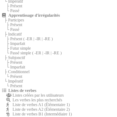
└ Impératif
├ Présent
└ Passé
Apprentissage d'irrégularités
├ Participes
├ Présent
└ Passé
├ Indicatif
├ Présent (
-ER
|
-IR
|
-RE
)
├ Imparfait
├ Futur simple
└ Passé simple (
-ER
|
-IR
|
-RE
)
├ Subjonctif
├ Présent
└ Imparfait
├ Conditionnel
└ Présent
└ Impératif
└ Présent
Listes de verbes
Listes créées par les utilisateurs
Les verbes les plus recherchés
Liste de verbes A1 (Élémentaire 1)
Liste de verbes A2 (Élémentaire 2)
Liste de verbes B1 (Intermédiaire 1)