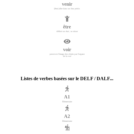
venir
[être] aller dans un lieu précis
être
définir un état ; se situer
voir
percevoir l'image des objets par l'organe
de la vue
Listes de verbes basées sur le DELF / DALF...
A1
Élémentaire
A2
Élémentaire