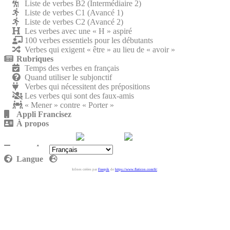
Liste de verbes B2 (Intermédiaire 2)
Liste de verbes C1 (Avancé 1)
Liste de verbes C2 (Avancé 2)
Les verbes avec une « H » aspiré
100 verbes essentiels pour les débutants
Verbes qui exigent « être » au lieu de « avoir »
Rubriques
Temps des verbes en français
Quand utiliser le subjonctif
Verbes qui nécessitent des prépositions
Les verbes qui sont des faux-amis
« Mener » contre « Porter »
Appli Francisez
À propos
Nous rejoindre
Politique de confidentialité
Langue
Icônes créées par
Freepik
de
https://www.flaticon.com/fr/
.