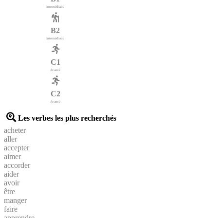
Intermédiaire
B2
Intermédiaire
C1
Avancé
C2
Avancé
Les verbes les plus recherchés
acheter
aller
accepter
aimer
accorder
aider
avoir
être
manger
faire
apprendre