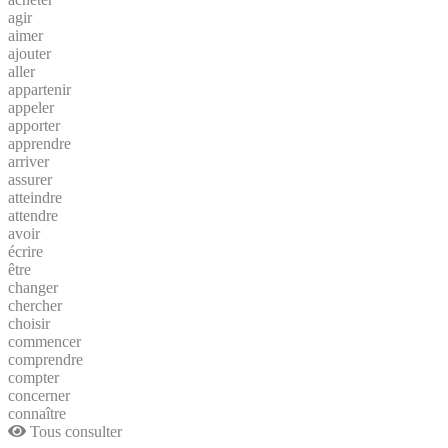
agir
aimer
ajouter
aller
appartenir
appeler
apporter
apprendre
arriver
assurer
atteindre
attendre
avoir
écrire
être
changer
chercher
choisir
commencer
comprendre
compter
concerner
connaître
Tous consulter