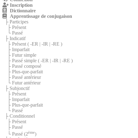
Inscription
Dictionnaire
Apprentissage de conjugaison
├ Participes
├ Présent
└ Passé
├ Indicatif
├ Présent (
-ER
|
-IR
|
-RE
)
├ Imparfait
├ Futur simple
├ Passé simple (
-ER
|
-IR
|
-RE
)
├ Passé composé
├ Plus-que-parfait
├ Passé antérieur
└ Futur antérieur
├ Subjonctif
├ Présent
├ Imparfait
├ Plus-que-parfait
└ Passé
├ Conditionnel
├ Présent
├ Passé
ème
└ Passé (2
)