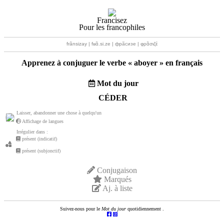
Francisez
Pour les francophiles
frãnsizay | fʁɑ̃.si.ze | фрãсизе | φρɑ̃σιζέ
Apprenez à conjuguer le verbe «
aboyer
» en français
Mot du jour
CÉDER
Laisser, abandonner une chose à quelqu'un
Affichage de langues
Irrégulier dans :
présent (indicatif)
présent (subjonctif)
Conjugaison
Marqués
Aj. à liste
Suivez-nous pour le
Mot du jour
quotidiennement .