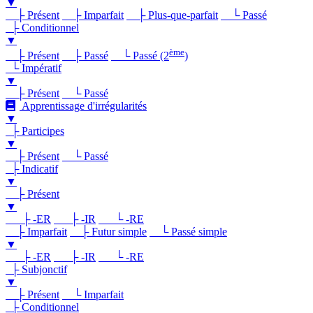
▼
├ Présent
├ Imparfait
├ Plus-que-parfait
└ Passé
├ Conditionnel
▼
ème
├ Présent
├ Passé
└ Passé (2
)
└ Impératif
▼
├ Présent
└ Passé
Apprentissage d'irrégularités
▼
├ Participes
▼
├ Présent
└ Passé
├ Indicatif
▼
├ Présent
▼
├ -ER
├ -IR
└ -RE
├ Imparfait
├ Futur simple
└ Passé simple
▼
├ -ER
├ -IR
└ -RE
├ Subjonctif
▼
├ Présent
└ Imparfait
├ Conditionnel