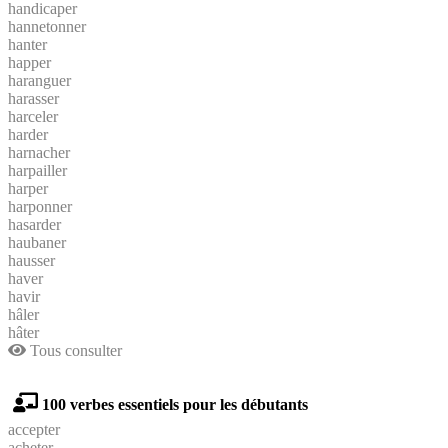
handicaper
hannetonner
hanter
happer
haranguer
harasser
harceler
harder
harnacher
harpailler
harper
harponner
hasarder
haubaner
hausser
haver
havir
hâler
hâter
Tous consulter
100 verbes essentiels pour les débutants
accepter
acheter