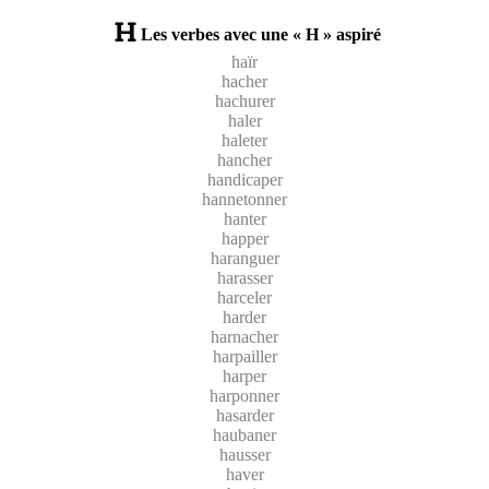
Les verbes avec une « H » aspiré
haïr
hacher
hachurer
haler
haleter
hancher
handicaper
hannetonner
hanter
happer
haranguer
harasser
harceler
harder
harnacher
harpailler
harper
harponner
hasarder
haubaner
hausser
haver