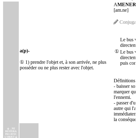
A
MENER
[am.ne]
Conjugai
Le bus 
directeme
a(p)-
①
Le bus v
directeme
① 1) prendre l'objet et, à son arrivée, ne plus
puis cont
posséder ou ne plus rester avec l'objet.
Définitions 
- baisser so
marquer qu'o
l'ennemi.
- passer d'u
autre qui l'a 
immédiatemen
la conséque
...NE
RESTERA
PAS AVEC
L'OBJET