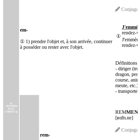
Conjugai
J'emmè
em-
rendez-v
①
J'emmène
① 1) prendre l'objet et, à son arrivée, continuer
rendez-vo
à posséder ou rester avec l'objet.
Définitions 
- diriger (tr
dragon, per
course, ani
meute, etc.).
- transporter
...RESTERA
AVEC
REM
MEN
L'OBJET
[ʁɑ̃m.ne]
Conjugai
rem-