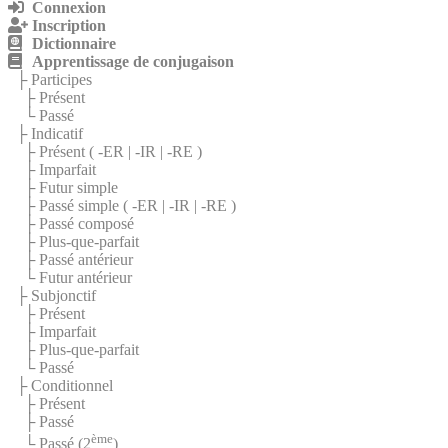
Connexion
Inscription
Dictionnaire
Apprentissage de conjugaison
├ Participes
├ Présent
└ Passé
├ Indicatif
├ Présent (
-ER
|
-IR
|
-RE
)
├ Imparfait
├ Futur simple
├ Passé simple (
-ER
|
-IR
|
-RE
)
├ Passé composé
├ Plus-que-parfait
├ Passé antérieur
└ Futur antérieur
├ Subjonctif
├ Présent
├ Imparfait
├ Plus-que-parfait
└ Passé
├ Conditionnel
├ Présent
├ Passé
ème
└ Passé (2
)