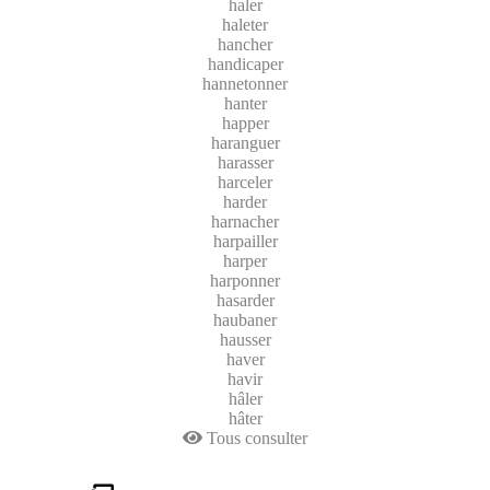
haler
haleter
hancher
handicaper
hannetonner
hanter
happer
haranguer
harasser
harceler
harder
harnacher
harpailler
harper
harponner
hasarder
haubaner
hausser
haver
havir
hâler
hâter
Tous consulter