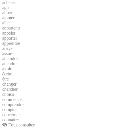
acheter
agir
aimer
ajouter
aller
appartenir
appeler
apporter
apprendre
arriver
assurer
atteindre
attendre
avoir
écrire
être
changer
chercher
choisir
commencer
comprendre
compter
concerner
connaître
Tous consulter