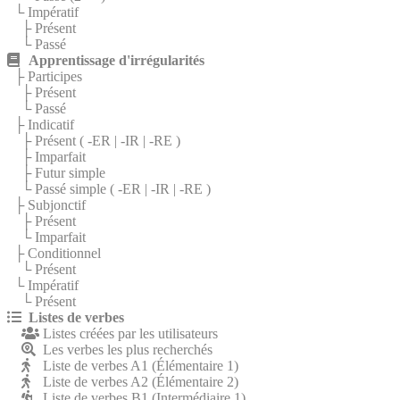
└ Impératif
├ Présent
└ Passé
Apprentissage d'irrégularités
├ Participes
├ Présent
└ Passé
├ Indicatif
├ Présent (
-ER
|
-IR
|
-RE
)
├ Imparfait
├ Futur simple
└ Passé simple (
-ER
|
-IR
|
-RE
)
├ Subjonctif
├ Présent
└ Imparfait
├ Conditionnel
└ Présent
└ Impératif
└ Présent
Listes de verbes
Listes créées par les utilisateurs
Les verbes les plus recherchés
Liste de verbes A1 (Élémentaire 1)
Liste de verbes A2 (Élémentaire 2)
Liste de verbes B1 (Intermédiaire 1)