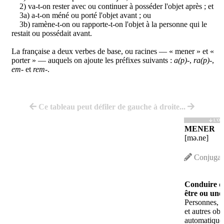
2) va-t-on rester avec ou continuer à posséder l'objet après ; et
3a) a-t-on méné ou porté l'objet avant ; ou
3b) ramène-t-on ou rapporte-t-on l'objet à la personne qui le
restait ou possédait avant.
La française a deux verbes de base, ou racines — « mener » et «
porter » — auquels on ajoute les préfixes suivants :
a(p)-
,
ra(p)-
,
em-
et
rem-
.
Ce tableau peut défiler de gauche à droite...
L'OB
MENER
[mə.ne]
Conjugai
Conduire q
être ou une
Personnes, a
et autres obj
automatique