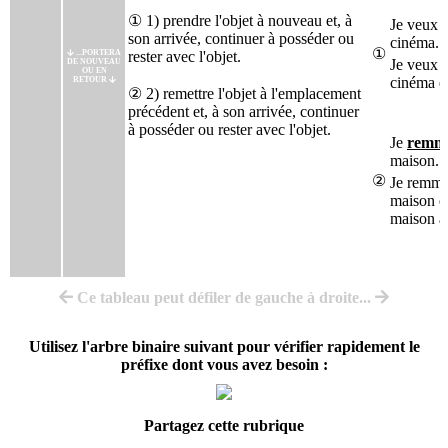
① 1) prendre l'objet à nouveau et, à
Je veux 
son arrivée, continuer à posséder ou
cinéma.
①
...PORTERA
rester avec l'objet.
Je veux 
DE NOUVEAU
OU EN
cinéma et
RETOUR
② 2) remettre l'objet à l'emplacement
précédent et, à son arrivée, continuer
à posséder ou rester avec l'objet.
Je
remm
maison.
②
Je remmèn
maison et
maison a
Ce tableau peut défiler de gauche à droite...
Utilisez l'arbre binaire suivant pour vérifier rapidement le
préfixe dont vous avez besoin :
Partagez cette rubrique