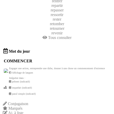
rentrer
repartir
repasser
ressortir
rester
retomber
retourner
revenir
Tous consulter
Mot du jour
COMMENCER
Engager une action, entreprendre une tâche, donner à une chose un commencement d'existence
Affichage de langues
Irrégulier dans :
présent (indicatif)
imparfait (indicatif)
passé simple (indicatif)
Conjugaison
Marqués
Aj. à liste