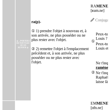
RA
MENE
[ʁam.ne]
Conjugai
ra(p)-
① 1) prendre l'objet à nouveau et, à
Peux-tu
son arrivée, ne plus posséder ou ne
Louis ?
plus rester avec l'objet.
①
...PORTERA
Peux-tu 
DE NOUVEAU
OU EN
Louis et 
RETOUR
② 2) remettre l'objet à l'emplacement
précédent et, à son arrivée, ne plus
posséder ou ne plus rester avec
l'objet.
Ne t'inqu
ramène
②
Ne t'inqu
Raphaëll
laisse là.
EM
MENE
[ɑ̃m.ne]