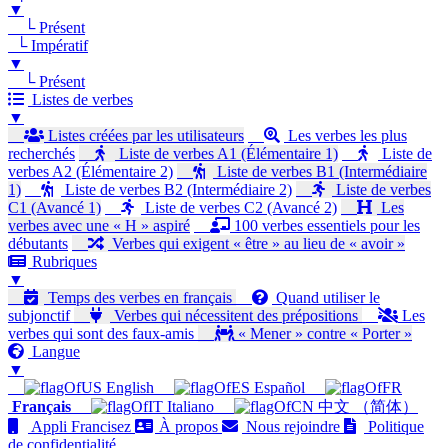
▼
└ Présent
└ Impératif
▼
└ Présent
Listes de verbes
▼
Listes créées par les utilisateurs
Les verbes les plus
recherchés
Liste de verbes A1 (Élémentaire 1)
Liste de
verbes A2 (Élémentaire 2)
Liste de verbes B1 (Intermédiaire
1)
Liste de verbes B2 (Intermédiaire 2)
Liste de verbes
C1 (Avancé 1)
Liste de verbes C2 (Avancé 2)
Les
verbes avec une « H » aspiré
100 verbes essentiels pour les
débutants
Verbes qui exigent « être » au lieu de « avoir »
Rubriques
▼
Temps des verbes en français
Quand utiliser le
subjonctif
Verbes qui nécessitent des prépositions
Les
verbes qui sont des faux-amis
« Mener » contre « Porter »
Langue
▼
English
Español
Français
Italiano
中文 （简体）
Appli Francisez
À propos
Nous rejoindre
Politique
de confidentialité