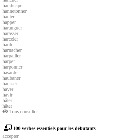
handicaper
hannetonner
hanter
happer
haranguer
harasser
harceler
harder
harnacher
harpailler
harper
harponner
hasarder
haubaner
hausser
haver
havir
hâler
hâter
Tous consulter
100 verbes essentiels pour les débutants
accepter