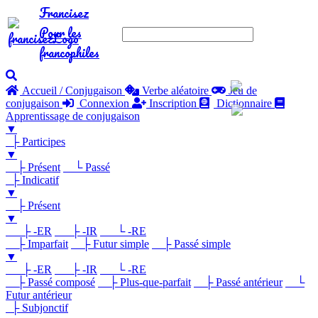
Francisez
Pour les
francophiles
Accueil / Conjugaison
Verbe aléatoire
Jeu de
conjugaison
Connexion
Inscription
Dictionnaire
Apprentissage de conjugaison
▼
├ Participes
▼
├ Présent
└ Passé
├ Indicatif
▼
├ Présent
▼
├ -ER
├ -IR
└ -RE
├ Imparfait
├ Futur simple
├ Passé simple
▼
├ -ER
├ -IR
└ -RE
├ Passé composé
├ Plus-que-parfait
├ Passé antérieur
└
Futur antérieur
├ Subjonctif