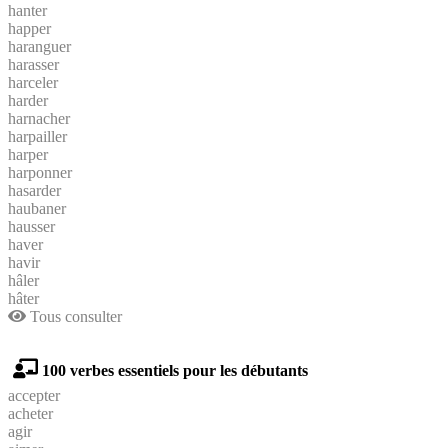
hanter
happer
haranguer
harasser
harceler
harder
harnacher
harpailler
harper
harponner
hasarder
haubaner
hausser
haver
havir
hâler
hâter
Tous consulter
100 verbes essentiels pour les débutants
accepter
acheter
agir