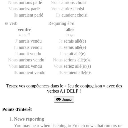
Nous
aurions parlé
Nous
aurions choisi
Vous
auriez parlé
Vous
auriez choisi
Ils
auraient parlé
Ils
auraient choisi
-re
verb
Requiring
être
vendre
aller
to sell
to go
J'
aurais vendu
Je
serais allé(e)
Tu
aurais vendu
Tu
serais allé(e)
Il
aurait vendu
Il
serait allé(e)
Nous
aurions vendu
Nous
serions allé(e)s
Vous
auriez vendu
Vous
seriez allé(e)(s)
Ils
auraient vendu
Ils
seraient allé(e)s
Testez vos compétences dans le « Jeu de conjugaison » avec des
verbes A1 DELF !
Jouez
Points d'intérêt
News reporting
You may hear when listening to French news that rumors or