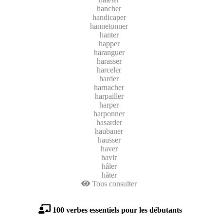
hancher
handicaper
hannetonner
hanter
happer
haranguer
harasser
harceler
harder
harnacher
harpailler
harper
harponner
hasarder
haubaner
hausser
haver
havir
hâler
hâter
Tous consulter
100 verbes essentiels pour les débutants