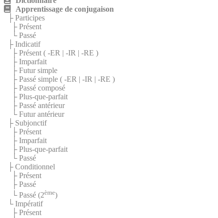
Dictionnaire
Apprentissage de conjugaison
├ Participes
├ Présent
└ Passé
├ Indicatif
├ Présent (
-ER
|
-IR
|
-RE
)
├ Imparfait
├ Futur simple
├ Passé simple (
-ER
|
-IR
|
-RE
)
├ Passé composé
├ Plus-que-parfait
├ Passé antérieur
└ Futur antérieur
├ Subjonctif
├ Présent
├ Imparfait
├ Plus-que-parfait
└ Passé
├ Conditionnel
├ Présent
├ Passé
ème
└ Passé (2
)
└ Impératif
├ Présent