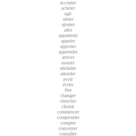
accepter
acheter
agir
aimer
ajouter
aller
appartenir
appeler
apporter
apprendre
arriver
assurer
atteindre
attendre
avoir
écrire
être
changer
chercher
choisir
commencer
comprendre
compter
concerner
connaître