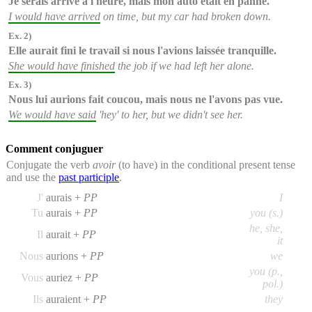
Je serais arrivé
à l'heure, mais mon auto était en panne.
I would have arrived
on time, but my car had broken down.
Ex. 2)
Elle aurait fini
le travail si nous l'avions laissée tranquille.
She would have finished
the job if we had left her alone.
Ex. 3)
Nous
lui
aurions fait
coucou, mais nous ne l'avons pas vue.
We would have said
'hey' to her, but we didn't see her.
Comment conjuguer
Conjugate the verb
avoir
(to have) in the conditional present tense
and use the
past participle
.
J'
aurais +
PP
I
Tu
aurais +
PP
you (s.)
he, she,
Il
aurait +
PP
it
Nous
aurions +
PP
we
you (p.,
Vous
auriez +
PP
pol.)
Ils
auraient +
PP
they