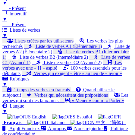
▼
└ Présent
└ Impératif
▼
└ Présent
Listes de verbes
▼
Listes créées par les utilisateurs
Les verbes les plus
recherchés
Liste de verbes A1 (Élémentaire 1)
Liste de
verbes A2 (Élémentaire 2)
Liste de verbes B1 (Intermédiaire
1)
Liste de verbes B2 (Intermédiaire 2)
Liste de verbes
C1 (Avancé 1)
Liste de verbes C2 (Avancé 2)
Les
verbes avec une « H » aspiré
100 verbes essentiels pour les
débutants
Verbes qui exigent « être » au lieu de « avoir »
Rubriques
▼
Temps des verbes en français
Quand utiliser le
subjonctif
Verbes qui nécessitent des prépositions
Les
verbes qui sont des faux-amis
« Mener » contre « Porter »
Langue
▼
English
Español
Français
Italiano
中文 （简体）
Appli Francisez
À propos
Nous rejoindre
Politique
de confidentialité