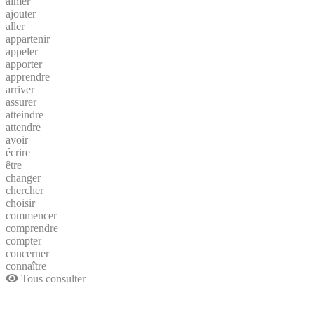
aimer
ajouter
aller
appartenir
appeler
apporter
apprendre
arriver
assurer
atteindre
attendre
avoir
écrire
être
changer
chercher
choisir
commencer
comprendre
compter
concerner
connaître
Tous consulter