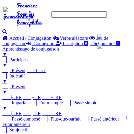
Francisez
Pour les
francophiles
Accueil / Conjugaison
Verbe aléatoire
Jeu de
conjugaison
Connexion
Inscription
Dictionnaire
Apprentissage de conjugaison
▼
├ Participes
▼
├ Présent
└ Passé
├ Indicatif
▼
├ Présent
▼
├ -ER
├ -IR
└ -RE
├ Imparfait
├ Futur simple
├ Passé simple
▼
├ -ER
├ -IR
└ -RE
├ Passé composé
├ Plus-que-parfait
├ Passé antérieur
└
Futur antérieur
├ Subjonctif