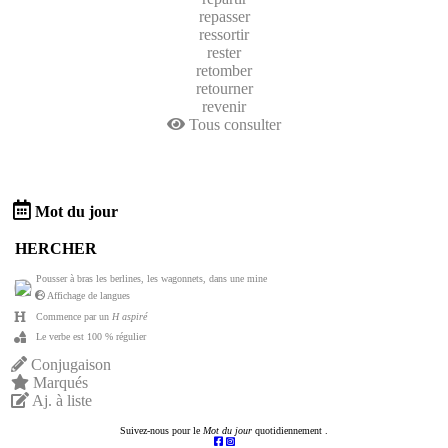
repasser
ressortir
rester
retomber
retourner
revenir
Tous consulter
Mot du jour
HERCHER
Pousser à bras les berlines, les wagonnets, dans une mine
Affichage de langues
Commence par un
H aspiré
Le verbe est 100 % régulier
Conjugaison
Marqués
Aj. à liste
Suivez-nous pour le
Mot du jour
quotidiennement .