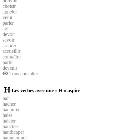
pouvoir
choisir
appeler
venir
parler
agir
devoir
savoir
assurer
accueillir
connaître
partir
devenir
Tous consulter
Les verbes avec une « H » aspiré
haïr
hacher
hachurer
haler
haleter
hancher
handicaper
hannetonner