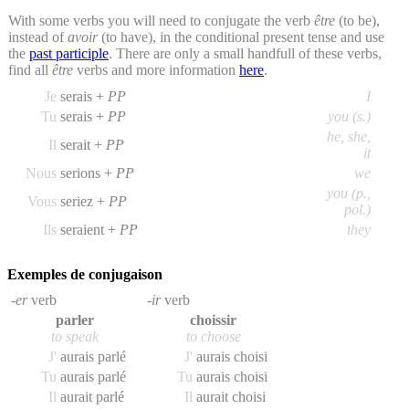
With some verbs you will need to conjugate the verb
être
(to be),
instead of
avoir
(to have), in the conditional present tense and use
the
past participle
. There are only a small handfull of these verbs,
find all
être
verbs and more information
here
.
Je
serais +
PP
I
Tu
serais +
PP
you (s.)
he, she,
Il
serait +
PP
it
Nous
serions +
PP
we
you (p.,
Vous
seriez +
PP
pol.)
Ils
seraient +
PP
they
Exemples de conjugaison
-er
verb
-ir
verb
parler
choissir
to speak
to choose
J'
aurais parlé
J'
aurais choisi
Tu
aurais parlé
Tu
aurais choisi
Il
aurait parlé
Il
aurait choisi