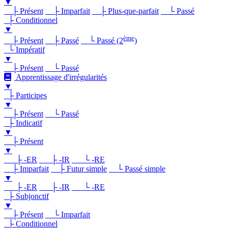
▼
├ Présent
├ Imparfait
├ Plus-que-parfait
└ Passé
├ Conditionnel
▼
ème
├ Présent
├ Passé
└ Passé (2
)
└ Impératif
▼
├ Présent
└ Passé
Apprentissage d'irrégularités
▼
├ Participes
▼
├ Présent
└ Passé
├ Indicatif
▼
├ Présent
▼
├ -ER
├ -IR
└ -RE
├ Imparfait
├ Futur simple
└ Passé simple
▼
├ -ER
├ -IR
└ -RE
├ Subjonctif
▼
├ Présent
└ Imparfait
├ Conditionnel