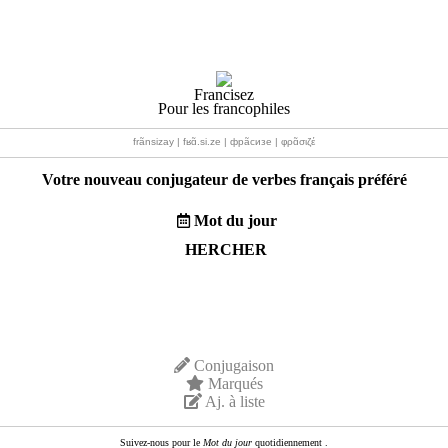
Francisez
Pour les francophiles
frãnsizay | fʁɑ̃.si.ze | фрãсизе | φρɑ̃σιζέ
Votre nouveau conjugateur de verbes français préféré
Mot du jour
HERCHER
Conjugaison
Marqués
Aj. à liste
Suivez-nous pour le
Mot du jour
quotidiennement .