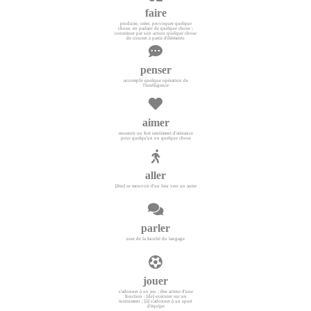
faire
produire, créer, provoquer quelque
chose, en parlant de quelque chose ;
constituer par son action quelque chose
de concret à partir d'éléments
penser
accomplir quelque opération de
l'intelligence
aimer
ressentir un fort sentiment d'attirance
pour quelqu'un ou quelque chose
aller
[être] se mouvoir d'un lieu vers un autre
parler
user de la faculté du langage
jouer
s'adonner à un jeu ; être acteur d'une
fonction ; [de] exécuter sur un
instrument ; [à] s'adonner à un sport
d'équipe