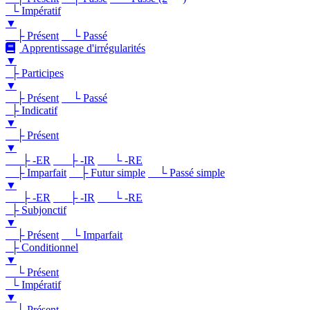
└ Impératif
▼
├ Présent
└ Passé
Apprentissage d'irrégularités
▼
├ Participes
▼
├ Présent
└ Passé
├ Indicatif
▼
├ Présent
▼
├ -ER
├ -IR
└ -RE
├ Imparfait
├ Futur simple
└ Passé simple
▼
├ -ER
├ -IR
└ -RE
├ Subjonctif
▼
├ Présent
└ Imparfait
├ Conditionnel
▼
└ Présent
└ Impératif
▼
└ Présent