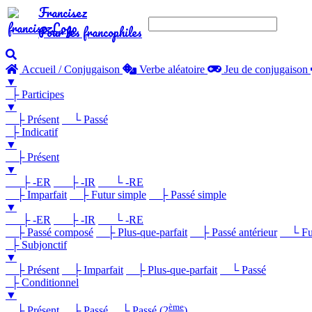
Francisez
Pour les francophiles
Accueil / Conjugaison
Verbe aléatoire
Jeu de conjugaison
▼
├ Participes
▼
├ Présent
└ Passé
├ Indicatif
▼
├ Présent
▼
├ -ER
├ -IR
└ -RE
├ Imparfait
├ Futur simple
├ Passé simple
▼
├ -ER
├ -IR
└ -RE
├ Passé composé
├ Plus-que-parfait
├ Passé antérieur
└ Futu
├ Subjonctif
▼
├ Présent
├ Imparfait
├ Plus-que-parfait
└ Passé
├ Conditionnel
▼
ème
├ Présent
├ Passé
└ Passé (2
)