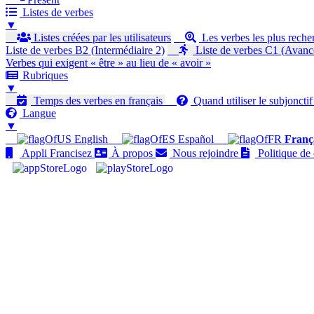
Listes de verbes
▼
Listes créées par les utilisateurs
Les verbes les plus reche
Liste de verbes B2 (Intermédiaire 2)
Liste de verbes C1 (Avanc
Verbes qui exigent « être » au lieu de « avoir »
Rubriques
▼
Temps des verbes en français
Quand utiliser le subjoncti
Langue
▼
English
Español
Franç
Appli Francisez
À propos
Nous rejoindre
Politique de 