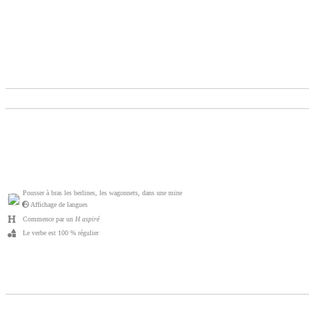
Pousser à bras les berlines, les wagonnets, dans une mine
Affichage de langues
Commence par un
H aspiré
Le verbe est 100 % régulier