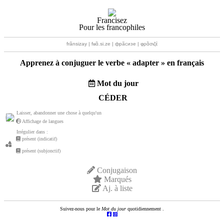
Francisez
Pour les francophiles
frãnsizay | fʁɑ̃.si.ze | фрãсизе | φρɑ̃σιζέ
Apprenez à conjuguer le verbe «
adapter
» en français
Mot du jour
CÉDER
Laisser, abandonner une chose à quelqu'un
Affichage de langues
Irrégulier dans :
présent (indicatif)
présent (subjonctif)
Conjugaison
Marqués
Aj. à liste
Suivez-nous pour le
Mot du jour
quotidiennement .