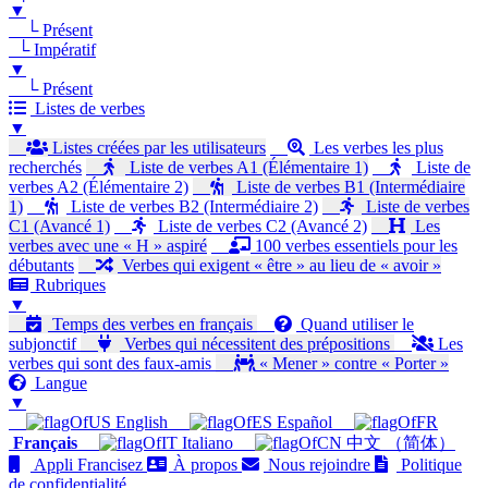
▼
└ Présent
└ Impératif
▼
└ Présent
Listes de verbes
▼
Listes créées par les utilisateurs
Les verbes les plus
recherchés
Liste de verbes A1 (Élémentaire 1)
Liste de
verbes A2 (Élémentaire 2)
Liste de verbes B1 (Intermédiaire
1)
Liste de verbes B2 (Intermédiaire 2)
Liste de verbes
C1 (Avancé 1)
Liste de verbes C2 (Avancé 2)
Les
verbes avec une « H » aspiré
100 verbes essentiels pour les
débutants
Verbes qui exigent « être » au lieu de « avoir »
Rubriques
▼
Temps des verbes en français
Quand utiliser le
subjonctif
Verbes qui nécessitent des prépositions
Les
verbes qui sont des faux-amis
« Mener » contre « Porter »
Langue
▼
English
Español
Français
Italiano
中文 （简体）
Appli Francisez
À propos
Nous rejoindre
Politique
de confidentialité