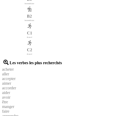
Intermédiaire
B2
Intermédiaire
C1
Avancé
C2
Avancé
Les verbes les plus recherchés
acheter
aller
accepter
aimer
accorder
aider
avoir
être
manger
faire
apprendre