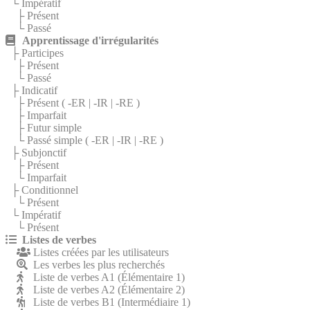
└ Impératif
├ Présent
└ Passé
Apprentissage d'irrégularités
├ Participes
├ Présent
└ Passé
├ Indicatif
├ Présent (
-ER
|
-IR
|
-RE
)
├ Imparfait
├ Futur simple
└ Passé simple (
-ER
|
-IR
|
-RE
)
├ Subjonctif
├ Présent
└ Imparfait
├ Conditionnel
└ Présent
└ Impératif
└ Présent
Listes de verbes
Listes créées par les utilisateurs
Les verbes les plus recherchés
Liste de verbes A1 (Élémentaire 1)
Liste de verbes A2 (Élémentaire 2)
Liste de verbes B1 (Intermédiaire 1)