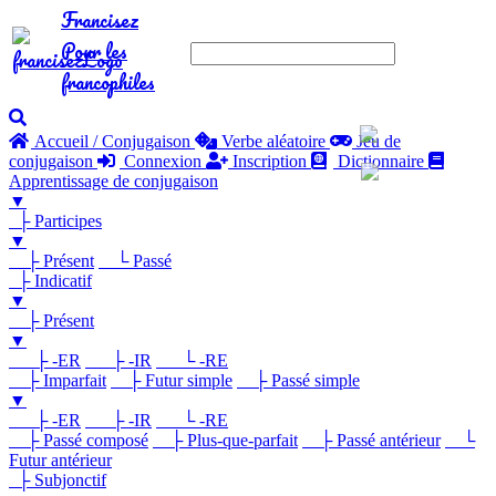
Francisez
Pour les
francophiles
Accueil / Conjugaison
Verbe aléatoire
Jeu de
conjugaison
Connexion
Inscription
Dictionnaire
Apprentissage de conjugaison
▼
├ Participes
▼
├ Présent
└ Passé
├ Indicatif
▼
├ Présent
▼
├ -ER
├ -IR
└ -RE
├ Imparfait
├ Futur simple
├ Passé simple
▼
├ -ER
├ -IR
└ -RE
├ Passé composé
├ Plus-que-parfait
├ Passé antérieur
└
Futur antérieur
├ Subjonctif