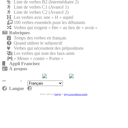
Liste de verbes B2 (Intermédiaire 2)
Liste de verbes C1 (Avancé 1)
Liste de verbes C2 (Avancé 2)
Les verbes avec une « H » aspiré
100 verbes essentiels pour les débutants
Verbes qui exigent « être » au lieu de « avoir »
Rubriques
Temps des verbes en français
Quand utiliser le subjonctif
Verbes qui nécessitent des prépositions
Les verbes qui sont des faux-amis
« Mener » contre « Porter »
Appli Francisez
À propos
Nous rejoindre
Politique de confidentialité
Langue
Icônes créées par
Freepik
de
https://www.flaticon.com/fr/
.