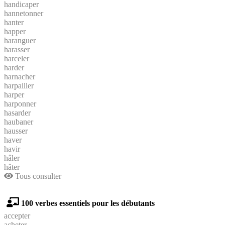
handicaper
hannetonner
hanter
happer
haranguer
harasser
harceler
harder
harnacher
harpailler
harper
harponner
hasarder
haubaner
hausser
haver
havir
hâler
hâter
Tous consulter
100 verbes essentiels pour les débutants
accepter
acheter