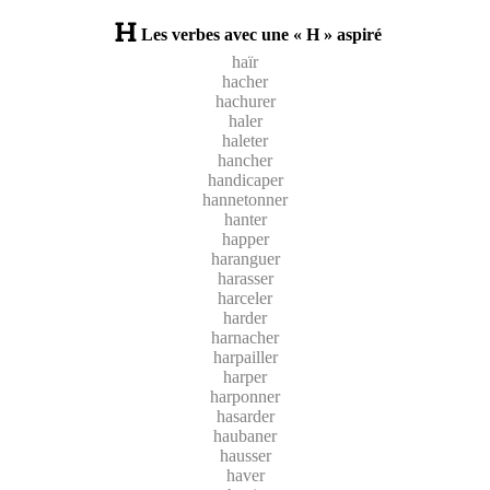
Les verbes avec une « H » aspiré
haïr
hacher
hachurer
haler
haleter
hancher
handicaper
hannetonner
hanter
happer
haranguer
harasser
harceler
harder
harnacher
harpailler
harper
harponner
hasarder
haubaner
hausser
haver