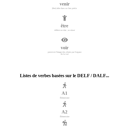
venir
[être] aller dans un lieu précis
être
définir un état ; se situer
voir
percevoir l'image des objets par l'organe
de la vue
Listes de verbes basées sur le DELF / DALF...
A1
Élémentaire
A2
Élémentaire