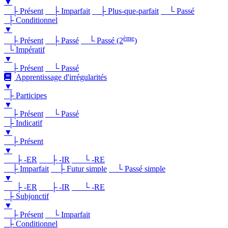
▼
├ Présent
├ Imparfait
├ Plus-que-parfait
└ Passé
├ Conditionnel
▼
ème
├ Présent
├ Passé
└ Passé (2
)
└ Impératif
▼
├ Présent
└ Passé
Apprentissage d'irrégularités
▼
├ Participes
▼
├ Présent
└ Passé
├ Indicatif
▼
├ Présent
▼
├ -ER
├ -IR
└ -RE
├ Imparfait
├ Futur simple
└ Passé simple
▼
├ -ER
├ -IR
└ -RE
├ Subjonctif
▼
├ Présent
└ Imparfait
├ Conditionnel