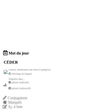
Mot du jour
CÉDER
Laisser, abandonner une chose à quelqu'un
Affichage de langues
Irrégulier dans :
présent (indicatif)
présent (subjonctif)
Conjugaison
Marqués
Aj. à liste