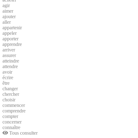
agir
aimer
ajouter
aller
appartenir
appeler
apporter
apprendre
arriver
assurer
atteindre
attendre
avoir
écrire
être
changer
chercher
choisir
commencer
comprendre
compter
concerner
connaître
Tous consulter