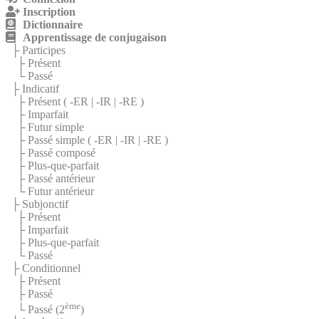
Inscription
Dictionnaire
Apprentissage de conjugaison
├ Participes
├ Présent
└ Passé
├ Indicatif
├ Présent (
-ER
|
-IR
|
-RE
)
├ Imparfait
├ Futur simple
├ Passé simple (
-ER
|
-IR
|
-RE
)
├ Passé composé
├ Plus-que-parfait
├ Passé antérieur
└ Futur antérieur
├ Subjonctif
├ Présent
├ Imparfait
├ Plus-que-parfait
└ Passé
├ Conditionnel
├ Présent
├ Passé
ème
└ Passé (2
)