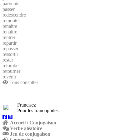
parvenir
passer
redescendre
remonter
renaître
renaitre
rentrer
repartir
repasser
ressortir
rester
retomber
retourner
revenir
Tous consulter
Francisez
Pour les francophiles
Accueil / Conjugaison
Verbe aléatoire
Jeu de conjugaison
Connexion