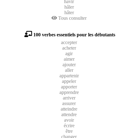
havir
hâler
hâter
Tous consulter
100 verbes essentiels pour les débutants
accepter
acheter
agir
aimer
ajouter
aller
appartenir
appeler
apporter
apprendre
arriver
assurer
atteindre
attendre
avoir
écrire
être
changer