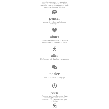
produire, créer, provoquer quelque
chose, en parlant de quelque chose ;
constituer par son action quelque chose
de concret à partir d'éléments
penser
accomplir quelque opération de
l'intelligence
aimer
ressentir un fort sentiment d'attirance
pour quelqu'un ou quelque chose
aller
[être] se mouvoir d'un lieu vers un autre
parler
user de la faculté du langage
jouer
s'adonner à un jeu ; être acteur d'une
fonction ; [de] exécuter sur un
instrument ; [à] s'adonner à un sport
d'équipe