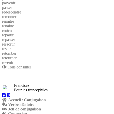
parvenir
passer
redescendre
remonter
renaître
renaitre
rentrer
repartir
repasser
ressortir
rester
retomber
retourner
revenir
Tous consulter
Francisez
Pour les francophiles
Accueil / Conjugaison
Verbe aléatoire
Jeu de conjugaison
Connexion