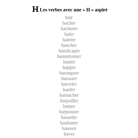
Les verbes avec une « H » aspiré
haïr
hacher
hachurer
haler
haleter
hancher
handicaper
hannetonner
hanter
happer
haranguer
harasser
harceler
harder
harnacher
harpailler
harper
harponner
hasarder
haubaner
hausser
haver