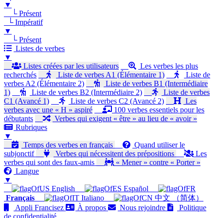
▼
└ Présent
└ Impératif
▼
└ Présent
Listes de verbes
▼
Listes créées par les utilisateurs
Les verbes les plus
recherchés
Liste de verbes A1 (Élémentaire 1)
Liste de
verbes A2 (Élémentaire 2)
Liste de verbes B1 (Intermédiaire
1)
Liste de verbes B2 (Intermédiaire 2)
Liste de verbes
C1 (Avancé 1)
Liste de verbes C2 (Avancé 2)
Les
verbes avec une « H » aspiré
100 verbes essentiels pour les
débutants
Verbes qui exigent « être » au lieu de « avoir »
Rubriques
▼
Temps des verbes en français
Quand utiliser le
subjonctif
Verbes qui nécessitent des prépositions
Les
verbes qui sont des faux-amis
« Mener » contre « Porter »
Langue
▼
English
Español
Français
Italiano
中文 （简体）
Appli Francisez
À propos
Nous rejoindre
Politique
de confidentialité