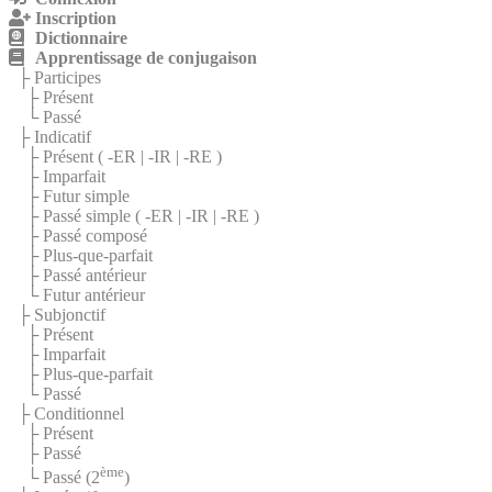
Inscription
Dictionnaire
Apprentissage de conjugaison
├ Participes
├ Présent
└ Passé
├ Indicatif
├ Présent (
-ER
|
-IR
|
-RE
)
├ Imparfait
├ Futur simple
├ Passé simple (
-ER
|
-IR
|
-RE
)
├ Passé composé
├ Plus-que-parfait
├ Passé antérieur
└ Futur antérieur
├ Subjonctif
├ Présent
├ Imparfait
├ Plus-que-parfait
└ Passé
├ Conditionnel
├ Présent
├ Passé
ème
└ Passé (2
)