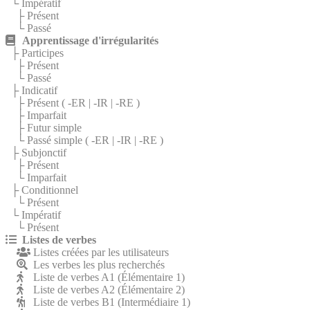
└ Impératif
├ Présent
└ Passé
Apprentissage d'irrégularités
├ Participes
├ Présent
└ Passé
├ Indicatif
├ Présent (
-ER
|
-IR
|
-RE
)
├ Imparfait
├ Futur simple
└ Passé simple (
-ER
|
-IR
|
-RE
)
├ Subjonctif
├ Présent
└ Imparfait
├ Conditionnel
└ Présent
└ Impératif
└ Présent
Listes de verbes
Listes créées par les utilisateurs
Les verbes les plus recherchés
Liste de verbes A1 (Élémentaire 1)
Liste de verbes A2 (Élémentaire 2)
Liste de verbes B1 (Intermédiaire 1)