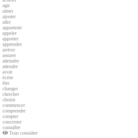
agir
aimer
ajouter
aller
appartenir
appeler
apporter
apprendre
arriver
assurer
atteindre
attendre
avoir
écrire
être
changer
chercher
choisir
commencer
comprendre
compter
concerner
connaître
Tous consulter