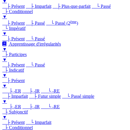
▼
├ Présent
├ Imparfait
├ Plus-que-parfait
└ Passé
├ Conditionnel
▼
ème
├ Présent
├ Passé
└ Passé (2
)
└ Impératif
▼
├ Présent
└ Passé
Apprentissage d'irrégularités
▼
├ Participes
▼
├ Présent
└ Passé
├ Indicatif
▼
├ Présent
▼
├ -ER
├ -IR
└ -RE
├ Imparfait
├ Futur simple
└ Passé simple
▼
├ -ER
├ -IR
└ -RE
├ Subjonctif
▼
├ Présent
└ Imparfait
├ Conditionnel