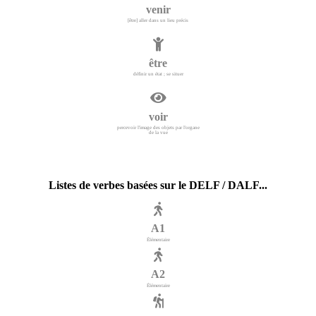
venir
[être] aller dans un lieu précis
être
définir un état ; se situer
voir
percevoir l'image des objets par l'organe
de la vue
Listes de verbes basées sur le DELF / DALF...
A1
Élémentaire
A2
Élémentaire