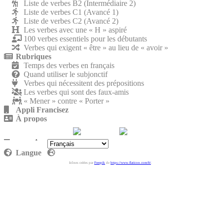
Liste de verbes B2 (Intermédiaire 2)
Liste de verbes C1 (Avancé 1)
Liste de verbes C2 (Avancé 2)
Les verbes avec une « H » aspiré
100 verbes essentiels pour les débutants
Verbes qui exigent « être » au lieu de « avoir »
Rubriques
Temps des verbes en français
Quand utiliser le subjonctif
Verbes qui nécessitent des prépositions
Les verbes qui sont des faux-amis
« Mener » contre « Porter »
Appli Francisez
À propos
Nous rejoindre
Politique de confidentialité
Langue
Icônes créées par
Freepik
de
https://www.flaticon.com/fr/
.