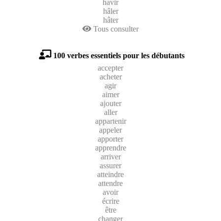
havir
hâler
hâter
Tous consulter
100 verbes essentiels pour les débutants
accepter
acheter
agir
aimer
ajouter
aller
appartenir
appeler
apporter
apprendre
arriver
assurer
atteindre
attendre
avoir
écrire
être
changer