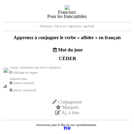
Francisez
Pour les francophiles
frãnsizay | fʁɑ̃.si.ze | фрãсизе | φρɑ̃σιζέ
Apprenez à conjuguer le verbe «
affoler
» en français
Mot du jour
CÉDER
Laisser, abandonner une chose à quelqu'un
Affichage de langues
Irrégulier dans :
présent (indicatif)
présent (subjonctif)
Conjugaison
Marqués
Aj. à liste
Suivez-nous pour le
Mot du jour
quotidiennement .