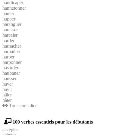
handicaper
hannetonner
hanter
happer
haranguer
harasser
harceler
harder
harnacher
harpailler
harper
harponner
hasarder
haubaner
hausser
haver
havir
hâler
hâter
Tous consulter
100 verbes essentiels pour les débutants
accepter
acheter