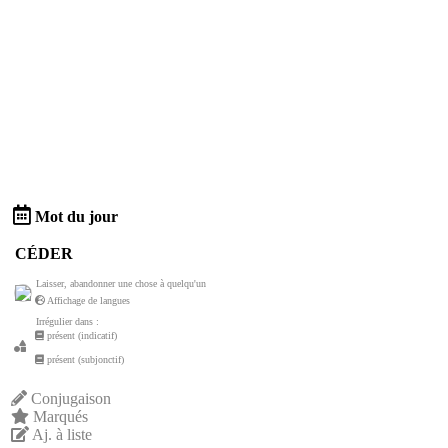
Mot du jour
CÉDER
Laisser, abandonner une chose à quelqu'un
Affichage de langues
Irrégulier dans :
présent (indicatif)
présent (subjonctif)
Conjugaison
Marqués
Aj. à liste