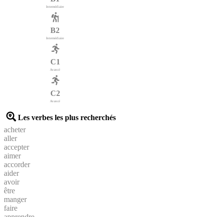
Intermédiaire
B2
Intermédiaire
C1
Avancé
C2
Avancé
Les verbes les plus recherchés
acheter
aller
accepter
aimer
accorder
aider
avoir
être
manger
faire
apprendre