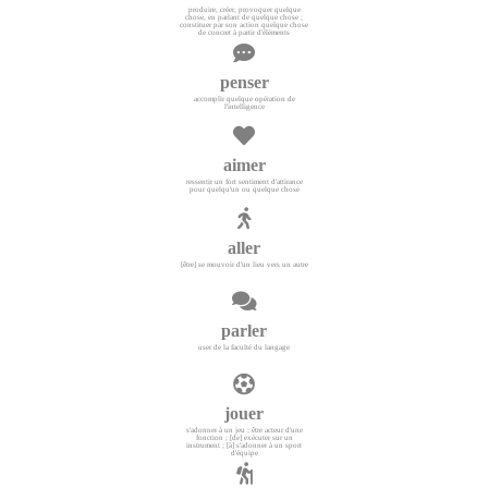
produire, créer, provoquer quelque
chose, en parlant de quelque chose ;
constituer par son action quelque chose
de concret à partir d'éléments
penser
accomplir quelque opération de
l'intelligence
aimer
ressentir un fort sentiment d'attirance
pour quelqu'un ou quelque chose
aller
[être] se mouvoir d'un lieu vers un autre
parler
user de la faculté du langage
jouer
s'adonner à un jeu ; être acteur d'une
fonction ; [de] exécuter sur un
instrument ; [à] s'adonner à un sport
d'équipe