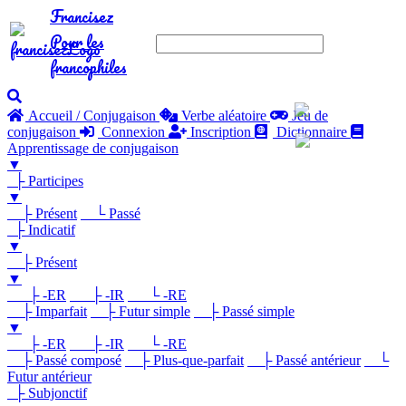
Francisez
Pour les
francophiles
Accueil / Conjugaison
Verbe aléatoire
Jeu de
conjugaison
Connexion
Inscription
Dictionnaire
Apprentissage de conjugaison
▼
├ Participes
▼
├ Présent
└ Passé
├ Indicatif
▼
├ Présent
▼
├ -ER
├ -IR
└ -RE
├ Imparfait
├ Futur simple
├ Passé simple
▼
├ -ER
├ -IR
└ -RE
├ Passé composé
├ Plus-que-parfait
├ Passé antérieur
└
Futur antérieur
├ Subjonctif