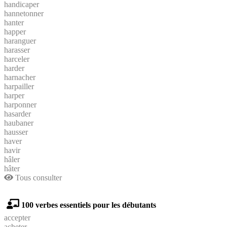
handicaper
hannetonner
hanter
happer
haranguer
harasser
harceler
harder
harnacher
harpailler
harper
harponner
hasarder
haubaner
hausser
haver
havir
hâler
hâter
Tous consulter
100 verbes essentiels pour les débutants
accepter
acheter