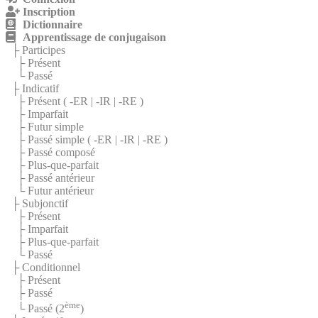
Inscription
Dictionnaire
Apprentissage de conjugaison
├ Participes
├ Présent
└ Passé
├ Indicatif
├ Présent (
-ER
|
-IR
|
-RE
)
├ Imparfait
├ Futur simple
├ Passé simple (
-ER
|
-IR
|
-RE
)
├ Passé composé
├ Plus-que-parfait
├ Passé antérieur
└ Futur antérieur
├ Subjonctif
├ Présent
├ Imparfait
├ Plus-que-parfait
└ Passé
├ Conditionnel
├ Présent
├ Passé
ème
└ Passé (2
)