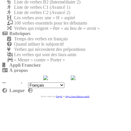
Liste de verbes B2 (Intermédiaire 2)
Liste de verbes C1 (Avancé 1)
Liste de verbes C2 (Avancé 2)
Les verbes avec une « H » aspiré
100 verbes essentiels pour les débutants
Verbes qui exigent « être » au lieu de « avoir »
Rubriques
Temps des verbes en français
Quand utiliser le subjonctif
Verbes qui nécessitent des prépositions
Les verbes qui sont des faux-amis
« Mener » contre « Porter »
Appli Francisez
À propos
Nous rejoindre
Politique de confidentialité
Langue
Icônes créées par
Freepik
de
https://www.flaticon.com/fr/
.