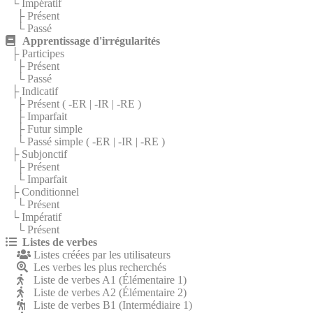
└ Impératif
├ Présent
└ Passé
Apprentissage d'irrégularités
├ Participes
├ Présent
└ Passé
├ Indicatif
├ Présent (
-ER
|
-IR
|
-RE
)
├ Imparfait
├ Futur simple
└ Passé simple (
-ER
|
-IR
|
-RE
)
├ Subjonctif
├ Présent
└ Imparfait
├ Conditionnel
└ Présent
└ Impératif
└ Présent
Listes de verbes
Listes créées par les utilisateurs
Les verbes les plus recherchés
Liste de verbes A1 (Élémentaire 1)
Liste de verbes A2 (Élémentaire 2)
Liste de verbes B1 (Intermédiaire 1)