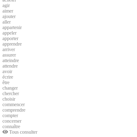
agir
aimer
ajouter
aller
appartenir
appeler
apporter
apprendre
arriver
assurer
atteindre
attendre
avoir
écrire
être
changer
chercher
choisir
commencer
comprendre
compter
concerner
connaître
Tous consulter