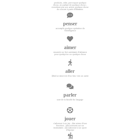
produire, créer, provoquer quelque
chose, en parlant de quelque chose ;
constituer par son action quelque chose
de concret à partir d'éléments
penser
accomplir quelque opération de
l'intelligence
aimer
ressentir un fort sentiment d'attirance
pour quelqu'un ou quelque chose
aller
[être] se mouvoir d'un lieu vers un autre
parler
user de la faculté du langage
jouer
s'adonner à un jeu ; être acteur d'une
fonction ; [de] exécuter sur un
instrument ; [à] s'adonner à un sport
d'équipe