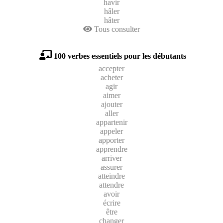
havir
hâler
hâter
Tous consulter
100 verbes essentiels pour les débutants
accepter
acheter
agir
aimer
ajouter
aller
appartenir
appeler
apporter
apprendre
arriver
assurer
atteindre
attendre
avoir
écrire
être
changer