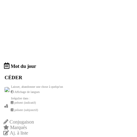
Mot du jour
CÉDER
Laisser, abandonner une chose à quelqu'un
Affichage de langues
Irrégulier dans :
présent (indicatif)
présent (subjonctif)
Conjugaison
Marqués
Aj. à liste