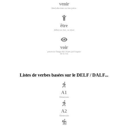
venir
[être] aller dans un lieu précis
être
définir un état ; se situer
voir
percevoir l'image des objets par l'organe
de la vue
Listes de verbes basées sur le DELF / DALF...
A1
Élémentaire
A2
Élémentaire