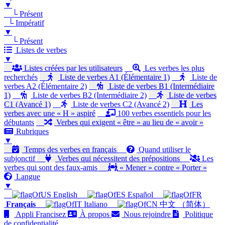
▼
└ Présent
└ Impératif
▼
└ Présent
Listes de verbes
▼
Listes créées par les utilisateurs
Les verbes les plus
recherchés
Liste de verbes A1 (Élémentaire 1)
Liste de
verbes A2 (Élémentaire 2)
Liste de verbes B1 (Intermédiaire
1)
Liste de verbes B2 (Intermédiaire 2)
Liste de verbes
C1 (Avancé 1)
Liste de verbes C2 (Avancé 2)
Les
verbes avec une « H » aspiré
100 verbes essentiels pour les
débutants
Verbes qui exigent « être » au lieu de « avoir »
Rubriques
▼
Temps des verbes en français
Quand utiliser le
subjonctif
Verbes qui nécessitent des prépositions
Les
verbes qui sont des faux-amis
« Mener » contre « Porter »
Langue
▼
English
Español
Français
Italiano
中文 （简体）
Appli Francisez
À propos
Nous rejoindre
Politique
de confidentialité