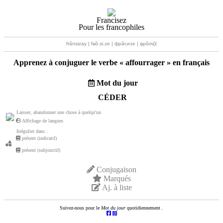
Francisez
Pour les francophiles
frãnsizay | fʁɑ̃.si.ze | фрãсизе | φρɑ̃σιζέ
Apprenez à conjuguer le verbe «
affourrager
» en français
Mot du jour
CÉDER
Laisser, abandonner une chose à quelqu'un
Affichage de langues
Irrégulier dans :
présent (indicatif)
présent (subjonctif)
Conjugaison
Marqués
Aj. à liste
Suivez-nous pour le
Mot du jour
quotidiennement .