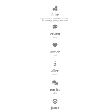
faire
hacer; resultar en; convertirse en; (mieux
de) estar mejor haciendo algo; actuar
como, hacer el
penser
pensar
aimer
amar
aller
[être] ir
parler
hablar
jouer