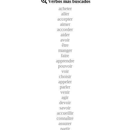
Verbos más buscados
acheter
aller
accepter
aimer
accorder
aider
avoir
être
manger
faire
apprendre
pouvoir
voir
choisir
appeler
parler
venir
agir
devoir
savoir
accueillir
connaître
assurer
partir