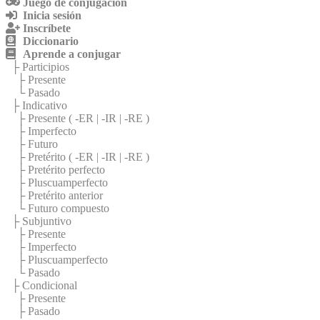
Juego de conjugación
Inicia sesión
Inscríbete
Diccionario
Aprende a conjugar
├ Participios
├ Presente
└ Pasado
├ Indicativo
├ Presente (
-ER
|
-IR
|
-RE
)
├ Imperfecto
├ Futuro
├ Pretérito (
-ER
|
-IR
|
-RE
)
├ Pretérito perfecto
├ Pluscuamperfecto
├ Pretérito anterior
└ Futuro compuesto
├ Subjuntivo
├ Presente
├ Imperfecto
├ Pluscuamperfecto
└ Pasado
├ Condicional
├ Presente
├ Pasado