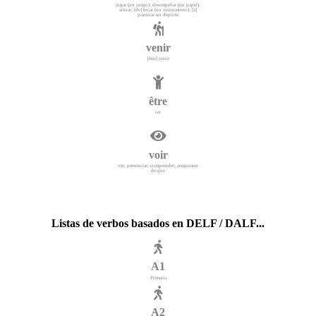
jugar (un juego); desempeñar (un papel),
actuar; [de] tocar (un instrumento); [à]
practicar un deporte
venir
[être] venir
être
ser
voir
ver; presenciar; comprender; asegurarse
de que
Listas de verbos basados en DELF / DALF...
A1
Primaria
A2