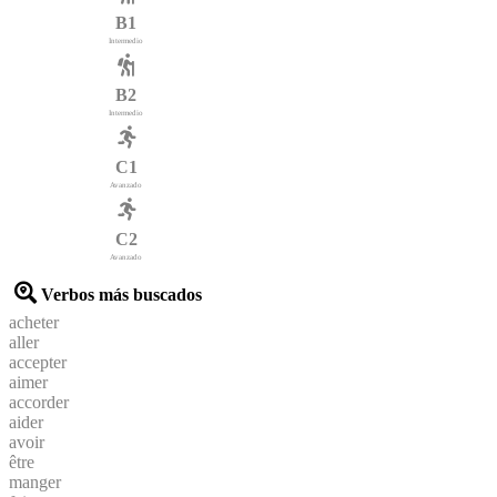
B1
Intermedio
B2
Intermedio
C1
Avanzado
C2
Avanzado
Verbos más buscados
acheter
aller
accepter
aimer
accorder
aider
avoir
être
manger