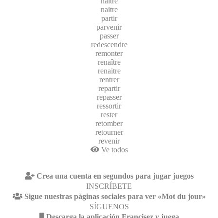
naître
naitre
partir
parvenir
passer
redescendre
remonter
renaître
renaitre
rentrer
repartir
repasser
ressortir
rester
retomber
retourner
revenir
Ve todos
Crea una cuenta en segundos para jugar juegos
INSCRÍBETE
Sigue nuestras páginas sociales para ver «Mot du jour»
SÍGUENOS
Descarga la aplicación Francisez y juega