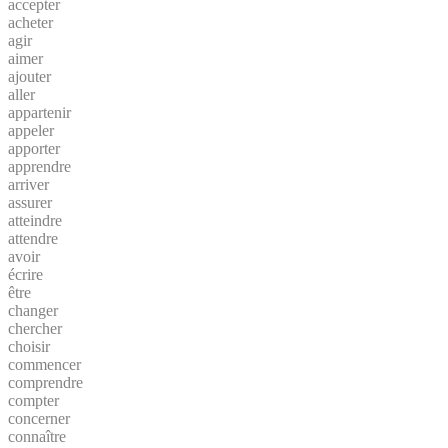
accepter
acheter
agir
aimer
ajouter
aller
appartenir
appeler
apporter
apprendre
arriver
assurer
atteindre
attendre
avoir
écrire
être
changer
chercher
choisir
commencer
comprendre
compter
concerner
connaître