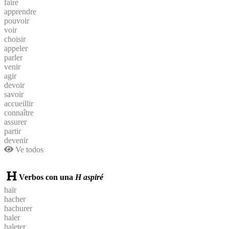
faire
apprendre
pouvoir
voir
choisir
appeler
parler
venir
agir
devoir
savoir
accueillir
connaître
assurer
partir
devenir
Ve todos
Verbos con una
H aspiré
haïr
hacher
hachurer
haler
haleter