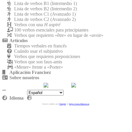
Lista de verbos B1 (Intermedio 1)
Lista de verbos B2 (Intermedio 2)
Lista de verbos C1 (Avanzado 1)
Lista de verbos C2 (Avanzado 2)
Verbos con una
H aspiré
100 verbos esenciales para principiantes
Verbos que requieren «être» en lugar de «avoir»
Artículos
Tiempos verbales en francés
Cuándo usar el subjuntivo
Verbos que requieren preposiciones
Verbos que son faux-amis
«Mener» frente a «Porter»
Aplicación Francisez
Sobre nosotros
Contáctenos
Política de privacidad
Idioma
Iconos creados por
Freepik
en
https://www.flaticon.es
.