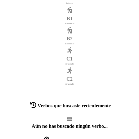
Primaria
B1
Intermedio
B2
Intermedio
C1
Avanzado
C2
Avanzado
Verbos que buscaste recientemente
Aún no has buscado ningún verbo...