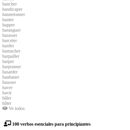
hancher
handicaper
hannetonner
hanter
happer
haranguer
harasser
harceler
harder
harnacher
harpailler
harper
harponner
hasarder
haubaner
hausser
haver
havir
hâler
hâter
Ve todos
100 verbos esenciales para principiantes