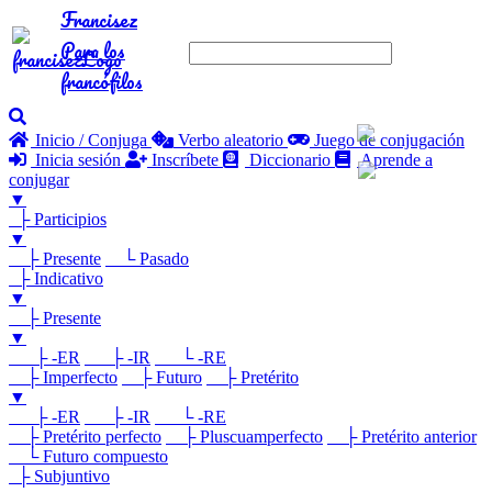
Francisez
Para los
francófilos
Inicio / Conjuga
Verbo aleatorio
Juego de conjugación
Inicia sesión
Inscríbete
Diccionario
Aprende a
conjugar
▼
├ Participios
▼
├ Presente
└ Pasado
├ Indicativo
▼
├ Presente
▼
├ -ER
├ -IR
└ -RE
├ Imperfecto
├ Futuro
├ Pretérito
▼
├ -ER
├ -IR
└ -RE
├ Pretérito perfecto
├ Pluscuamperfecto
├ Pretérito anterior
└ Futuro compuesto
├ Subjuntivo