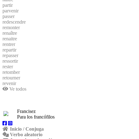
partir
parvenir
passer
redescendre
remonter
renaître
renaitre
rentrer
repartir
repasser
ressortir
rester
retomber
retourner
revenir
Ve todos
Francisez
Para los francófilos
Inicio / Conjuga
Verbo aleatorio