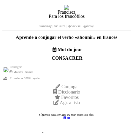
Francisez
Para los francófilos
frãnsizay | fʁɑ̃.si.ze | фрãсизе | φρɑ̃σιζέ
Aprende a conjugar el verbo «
abonnir
» en francés
Mot du jour
CONSACRER
Consagrar
Muestra idiomas
El verbo es 100% regular
Conjuga
Diccionario
Favoritos
Agr. a lista
Síguenos para leer
Mot du jour
todos los días.