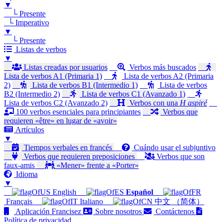
▼
└ Presente
└ Imperativo
▼
└ Presente
Listas de verbos
▼
Listas creadas por usuarios
Verbos más buscados
Lista de verbos A1 (Primaria 1)
Lista de verbos A2 (Primaria
2)
Lista de verbos B1 (Intermedio 1)
Lista de verbos
B2 (Intermedio 2)
Lista de verbos C1 (Avanzado 1)
Lista de verbos C2 (Avanzado 2)
Verbos con una
H aspiré
100 verbos esenciales para principiantes
Verbos que
requieren «être» en lugar de «avoir»
Artículos
▼
Tiempos verbales en francés
Cuándo usar el subjuntivo
Verbos que requieren preposiciones
Verbos que son
faux-amis
«Mener» frente a «Porter»
Idioma
▼
English
Español
Français
Italiano
中文 （简体）
Aplicación Francisez
Sobre nosotros
Contáctenos
Política de privacidad