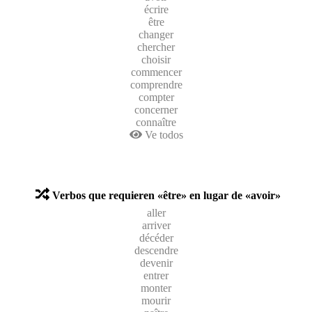
écrire
être
changer
chercher
choisir
commencer
comprendre
compter
concerner
connaître
Ve todos
Verbos que requieren «être» en lugar de «avoir»
aller
arriver
décéder
descendre
devenir
entrer
monter
mourir