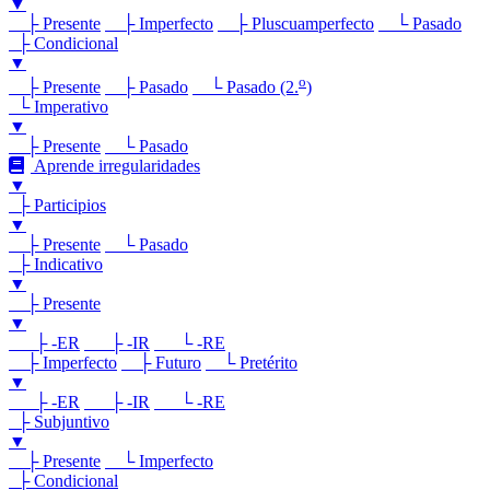
▼
├ Presente
├ Imperfecto
├ Pluscuamperfecto
└ Pasado
├ Condicional
▼
o
├ Presente
├ Pasado
└ Pasado (2.
)
└ Imperativo
▼
├ Presente
└ Pasado
Aprende irregularidades
▼
├ Participios
▼
├ Presente
└ Pasado
├ Indicativo
▼
├ Presente
▼
├ -ER
├ -IR
└ -RE
├ Imperfecto
├ Futuro
└ Pretérito
▼
├ -ER
├ -IR
└ -RE
├ Subjuntivo
▼
├ Presente
└ Imperfecto
├ Condicional