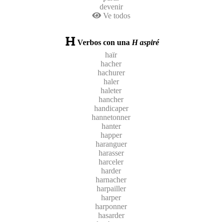
devenir
Ve todos
Verbos con una
H aspiré
haïr
hacher
hachurer
haler
haleter
hancher
handicaper
hannetonner
hanter
happer
haranguer
harasser
harceler
harder
harnacher
harpailler
harper
harponner
hasarder