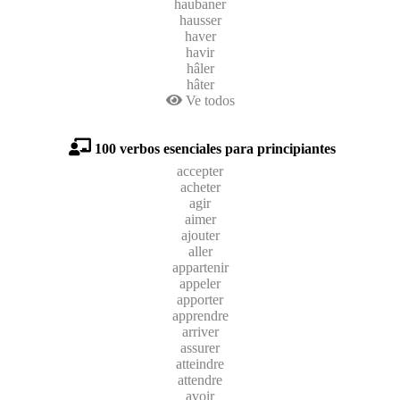
haubaner
hausser
haver
havir
hâler
hâter
Ve todos
100 verbos esenciales para principiantes
accepter
acheter
agir
aimer
ajouter
aller
appartenir
appeler
apporter
apprendre
arriver
assurer
atteindre
attendre
avoir