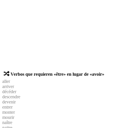
Verbos que requieren «être» en lugar de «avoir»
aller
arriver
décéder
descendre
devenir
entrer
monter
mourir
naître
naitre