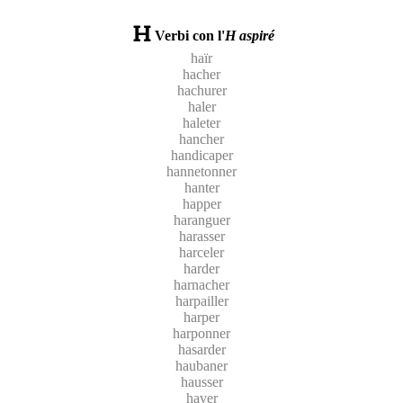
Verbi con l'
H aspiré
haïr
hacher
hachurer
haler
haleter
hancher
handicaper
hannetonner
hanter
happer
haranguer
harasser
harceler
harder
harnacher
harpailler
harper
harponner
hasarder
haubaner
hausser
haver