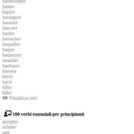
hannetonner
hanter
happer
haranguer
harasser
harceler
harder
harnacher
harpailler
harper
harponner
hasarder
haubaner
hausser
haver
havir
hâler
hâter
Visualizza tutti
100 verbi essenziali per principianti
accepter
acheter
agir