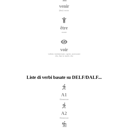
venir
[être] venire
être
essere
voir
vedere; testimoniare; capire; assicurarsi
che, fare in modo che
Liste di verbi basate su DELF/DALF...
A1
Elementare
A2
Elementare