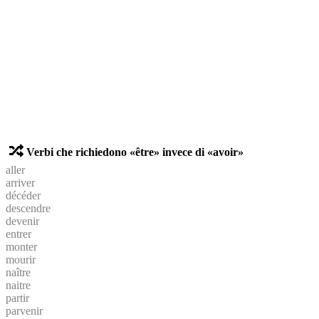
Verbi che richiedono «être» invece di «avoir»
aller
arriver
décéder
descendre
devenir
entrer
monter
mourir
naître
naitre
partir
parvenir