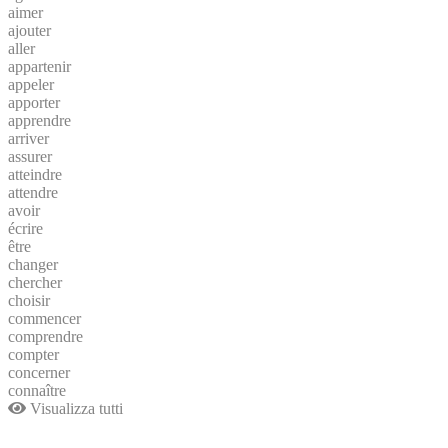
aimer
ajouter
aller
appartenir
appeler
apporter
apprendre
arriver
assurer
atteindre
attendre
avoir
écrire
être
changer
chercher
choisir
commencer
comprendre
compter
concerner
connaître
Visualizza tutti