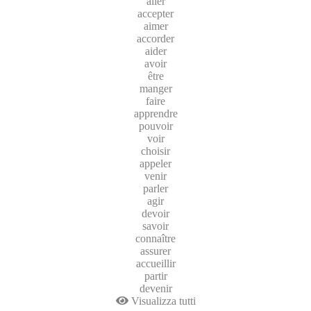
aller
accepter
aimer
accorder
aider
avoir
être
manger
faire
apprendre
pouvoir
voir
choisir
appeler
venir
parler
agir
devoir
savoir
connaître
assurer
accueillir
partir
devenir
Visualizza tutti