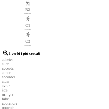
B2
Intermedio
C1
Avanzato
C2
Avanzato
I verbi i più cercati
acheter
aller
accepter
aimer
accorder
aider
avoir
être
manger
faire
apprendre
pouvoir