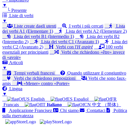
▼
└ Presente
Liste di verbi
▼
Liste create dagli utenti
I verbi i più cercati
Lista
dei verbi A1 (Elementare 1)
Lista dei verbi A2 (Elementare 2)
Lista dei verbi B1 (Intermedio 1)
Lista dei verbi B2
(Intermedio 2)
Lista dei verbi C1 (Avanzato 1)
Lista dei
verbi C2 (Avanzato 2)
Verbi con l'
H aspiré
100 verbi
essenziali per principianti
Verbi che richiedono «être» invece
di «avoir»
Articoli
▼
Tempi verbali francesi
Quando utilizzare il congiuntivo
Verbi che richiedono preposizioni
Verbi che sono faux-
amis
«Mener» contro «Porter»
Lingua
▼
English
Español
Français
Italiano
中文 （简体）
Applicazione Francisez
Chi siamo
Contattaci
Politica
sulla riservatezza