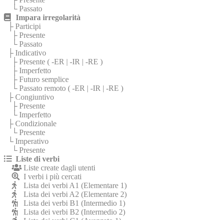
└ Passato
Impara irregolarità
├ Participi
├ Presente
└ Passato
├ Indicativo
├ Presente (
-ER
|
-IR
|
-RE
)
├ Imperfetto
├ Futuro semplice
└ Passato remoto (
-ER
|
-IR
|
-RE
)
├ Congiuntivo
├ Presente
└ Imperfetto
├ Condizionale
└ Presente
└ Imperativo
└ Presente
Liste di verbi
Liste create dagli utenti
I verbi i più cercati
Lista dei verbi A1 (Elementare 1)
Lista dei verbi A2 (Elementare 2)
Lista dei verbi B1 (Intermedio 1)
Lista dei verbi B2 (Intermedio 2)