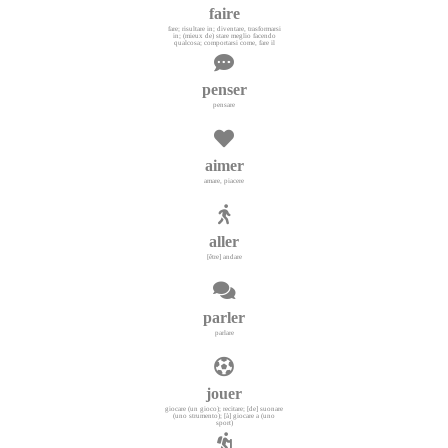
faire
fare; risultare in; diventare, trasformarsi
in; (mieux de) stare meglio facendo
qualcosa; comportarsi come, fare il
penser
pensare
aimer
amare, piacere
aller
[être] andare
parler
parlare
jouer
giocare (un gioco); recitare; [de] suonare
(uno strumento); [à] giocare a (uno
sport)