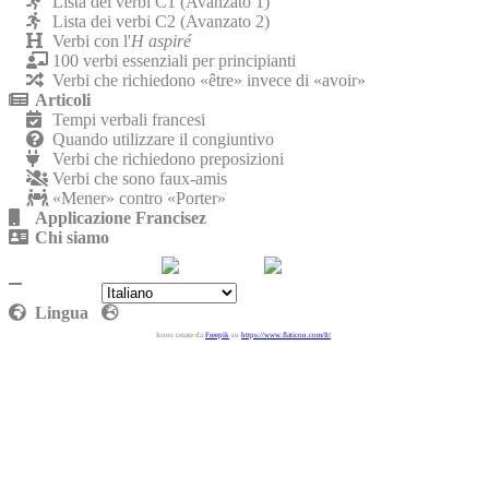
Lista dei verbi C1 (Avanzato 1)
Lista dei verbi C2 (Avanzato 2)
Verbi con l'
H aspiré
100 verbi essenziali per principianti
Verbi che richiedono «être» invece di «avoir»
Articoli
Tempi verbali francesi
Quando utilizzare il congiuntivo
Verbi che richiedono preposizioni
Verbi che sono faux-amis
«Mener» contro «Porter»
Applicazione Francisez
Chi siamo
Contattaci
Politica sulla riservatezza
Lingua
Icone create da
Freepik
su
https://www.flaticon.com/fr/
.