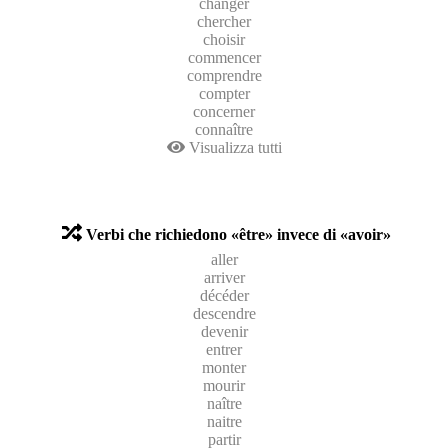
changer
chercher
choisir
commencer
comprendre
compter
concerner
connaître
Visualizza tutti
Verbi che richiedono «être» invece di «avoir»
aller
arriver
décéder
descendre
devenir
entrer
monter
mourir
naître
naitre
partir