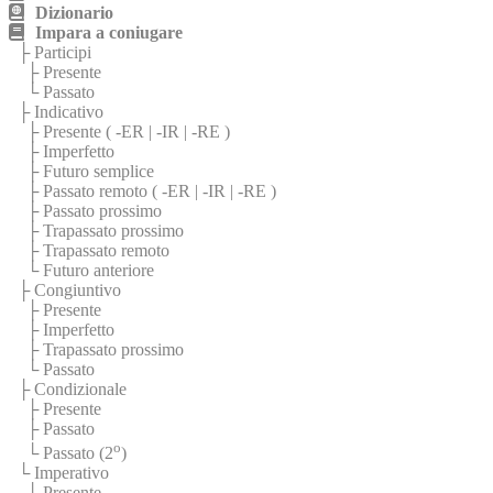
Dizionario
Impara a coniugare
├ Participi
├ Presente
└ Passato
├ Indicativo
├ Presente (
-ER
|
-IR
|
-RE
)
├ Imperfetto
├ Futuro semplice
├ Passato remoto (
-ER
|
-IR
|
-RE
)
├ Passato prossimo
├ Trapassato prossimo
├ Trapassato remoto
└ Futuro anteriore
├ Congiuntivo
├ Presente
├ Imperfetto
├ Trapassato prossimo
└ Passato
├ Condizionale
├ Presente
├ Passato
o
└ Passato (2
)
└ Imperativo
├ Presente