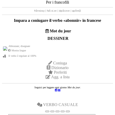
Per i francofili
frãnsizay | fʁɑ̃.si.ze | фрãсизе | φρɑ̃σιζέ
Impara a coniugare il verbo «
abonnir
» in francese
Mot du jour
DESSINER
Abbozzare; disegnare
Mostra lingue
Il verbo è regolare al 100%
Coniuga
Dizionario
Preferiti
Agg. a lista
Seguici per leggere ogni giorno
Mot du jour
.
VERBO CASUALE