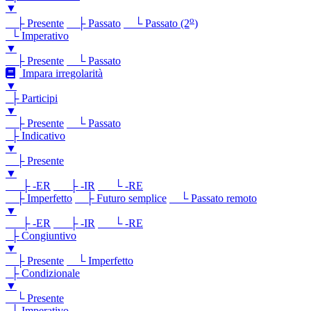
▼
o
├ Presente
├ Passato
└ Passato (2
)
└ Imperativo
▼
├ Presente
└ Passato
Impara irregolarità
▼
├ Participi
▼
├ Presente
└ Passato
├ Indicativo
▼
├ Presente
▼
├ -ER
├ -IR
└ -RE
├ Imperfetto
├ Futuro semplice
└ Passato remoto
▼
├ -ER
├ -IR
└ -RE
├ Congiuntivo
▼
├ Presente
└ Imperfetto
├ Condizionale
▼
└ Presente
└ Imperativo