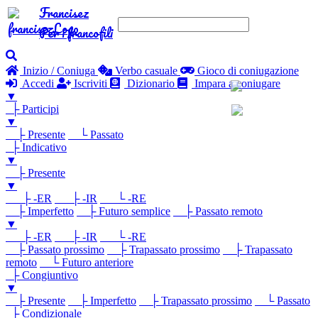
Francisez
Per i francofili
Inizio / Coniuga
Verbo casuale
Gioco di coniugazione
Accedi
Iscriviti
Dizionario
Impara a coniugare
▼
├ Participi
▼
├ Presente
└ Passato
├ Indicativo
▼
├ Presente
▼
├ -ER
├ -IR
└ -RE
├ Imperfetto
├ Futuro semplice
├ Passato remoto
▼
├ -ER
├ -IR
└ -RE
├ Passato prossimo
├ Trapassato prossimo
├ Trapassato
remoto
└ Futuro anteriore
├ Congiuntivo
▼
├ Presente
├ Imperfetto
├ Trapassato prossimo
└ Passato
├ Condizionale