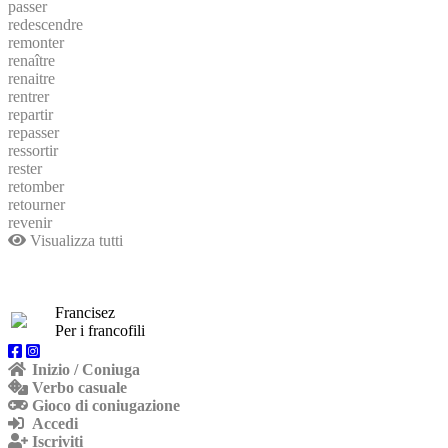
passer
redescendre
remonter
renaître
renaitre
rentrer
repartir
repasser
ressortir
rester
retomber
retourner
revenir
Visualizza tutti
Francisez
Per i francofili
Inizio / Coniuga
Verbo casuale
Gioco di coniugazione
Accedi
Iscriviti