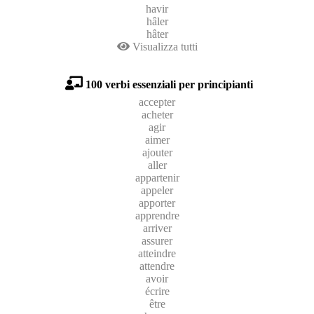
havir
hâler
hâter
Visualizza tutti
100 verbi essenziali per principianti
accepter
acheter
agir
aimer
ajouter
aller
appartenir
appeler
apporter
apprendre
arriver
assurer
atteindre
attendre
avoir
écrire
être