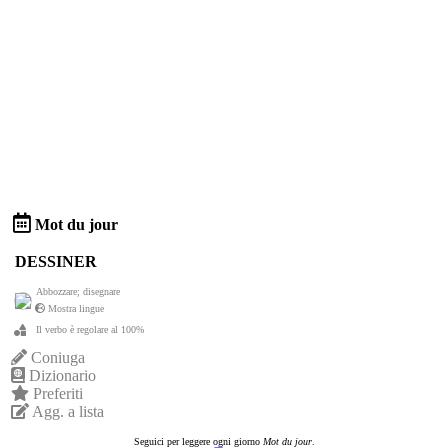
Mot du jour
DESSINER
Abbozzare; disegnare
Mostra lingue
Il verbo è regolare al 100%
Coniuga
Dizionario
Preferiti
Agg. a lista
Seguici per leggere ogni giorno
Mot du jour
.