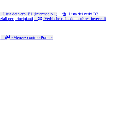
Lista dei verbi B1 (Intermedio 1)
Lista dei verbi B2
iali per principianti
Verbi che richiedono «être» invece di
s
«Mener» contro «Porter»