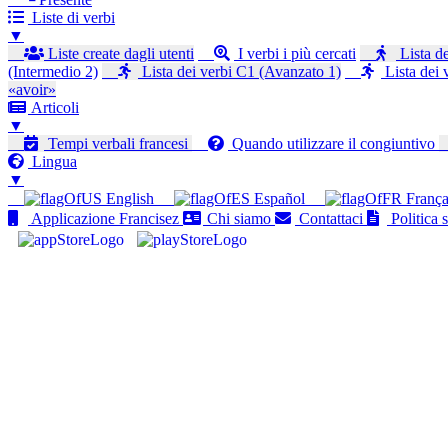
Liste di verbi
▼
Liste create dagli utenti
I verbi i più cercati
Lista de
(Intermedio 2)
Lista dei verbi C1 (Avanzato 1)
Lista dei 
«avoir»
Articoli
▼
Tempi verbali francesi
Quando utilizzare il congiuntivo
Lingua
▼
English
Español
França
Applicazione Francisez
Chi siamo
Contattaci
Politica s