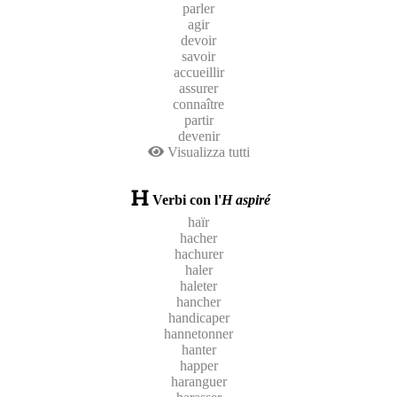
parler
agir
devoir
savoir
accueillir
assurer
connaître
partir
devenir
Visualizza tutti
Verbi con l'
H aspiré
haïr
hacher
hachurer
haler
haleter
hancher
handicaper
hannetonner
hanter
happer
haranguer