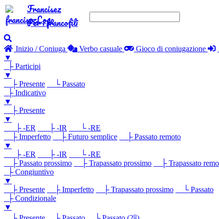
Francisez
Per i francofili
Inizio / Coniuga
Verbo casuale
Gioco di coniugazione
▼
├ Participi
▼
├ Presente
└ Passato
├ Indicativo
▼
├ Presente
▼
├ -ER
├ -IR
└ -RE
├ Imperfetto
├ Futuro semplice
├ Passato remoto
▼
├ -ER
├ -IR
└ -RE
├ Passato prossimo
├ Trapassato prossimo
├ Trapassato remo
├ Congiuntivo
▼
├ Presente
├ Imperfetto
├ Trapassato prossimo
└ Passato
├ Condizionale
▼
o
├ Presente
├ Passato
└ Passato (2
)