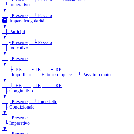
└ Imperativo
▼
├ Presente
└ Passato
Impara irregolarità
▼
├ Participi
▼
├ Presente
└ Passato
├ Indicativo
▼
├ Presente
▼
├ -ER
├ -IR
└ -RE
├ Imperfetto
├ Futuro semplice
└ Passato remoto
▼
├ -ER
├ -IR
└ -RE
├ Congiuntivo
▼
├ Presente
└ Imperfetto
├ Condizionale
▼
└ Presente
└ Imperativo
▼
└ Presente