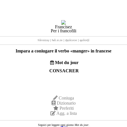
Francisez
Per i francofili
frãnsizay | fʁɑ̃.si.ze | фрãсизе | φρɑ̃σιζέ
Impara a coniugare il verbo «
manger
» in francese
Mot du jour
CONSACRER
Coniuga
Dizionario
Preferiti
Agg. a lista
Seguici per leggere ogni giorno
Mot du jour
.