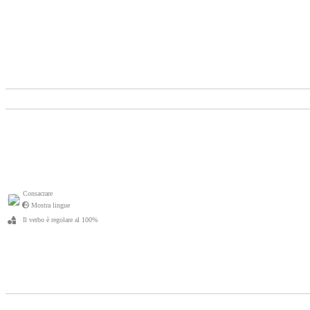
Consacrare
Mostra lingue
Il verbo è regolare al 100%