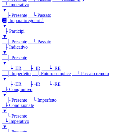
└ Imperativo
▼
├ Presente
└ Passato
Impara irregolarità
▼
├ Participi
▼
├ Presente
└ Passato
├ Indicativo
▼
├ Presente
▼
├ -ER
├ -IR
└ -RE
├ Imperfetto
├ Futuro semplice
└ Passato remoto
▼
├ -ER
├ -IR
└ -RE
├ Congiuntivo
▼
├ Presente
└ Imperfetto
├ Condizionale
▼
└ Presente
└ Imperativo
▼
└ Presente