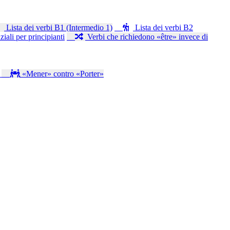
Lista dei verbi B1 (Intermedio 1)
Lista dei verbi B2
iali per principianti
Verbi che richiedono «être» invece di
s
«Mener» contro «Porter»