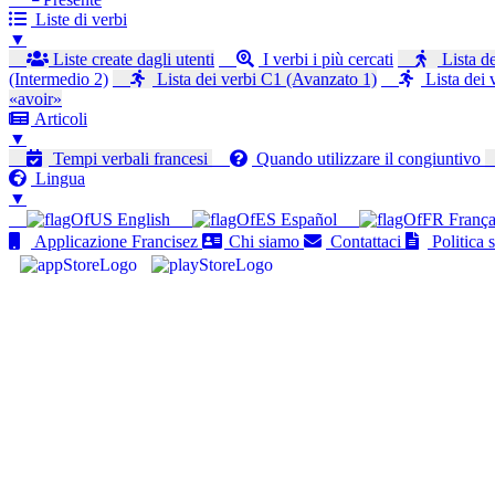
Liste di verbi
▼
Liste create dagli utenti
I verbi i più cercati
Lista de
(Intermedio 2)
Lista dei verbi C1 (Avanzato 1)
Lista dei 
«avoir»
Articoli
▼
Tempi verbali francesi
Quando utilizzare il congiuntivo
Lingua
▼
English
Español
França
Applicazione Francisez
Chi siamo
Contattaci
Politica s