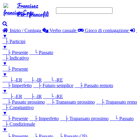
Francisez
Per i francofili
Inizio / Coniuga
Verbo casuale
Gioco di coniugazione
▼
├ Participi
▼
├ Presente
└ Passato
├ Indicativo
▼
├ Presente
▼
├ -ER
├ -IR
└ -RE
├ Imperfetto
├ Futuro semplice
├ Passato remoto
▼
├ -ER
├ -IR
└ -RE
├ Passato prossimo
├ Trapassato prossimo
├ Trapassato remo
├ Congiuntivo
▼
├ Presente
├ Imperfetto
├ Trapassato prossimo
└ Passato
├ Condizionale
▼
o
├ Presente
├ Passato
└ Passato (2
)