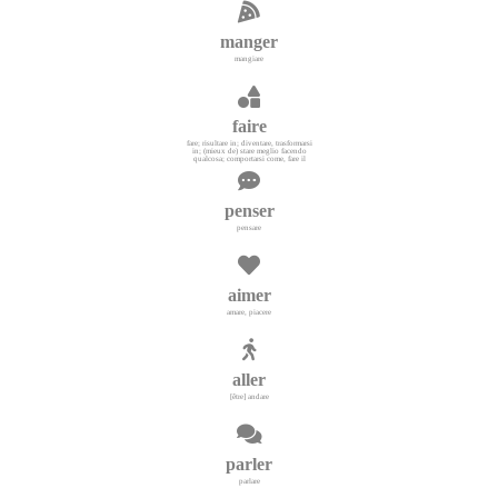
manger
mangiare
faire
fare; risultare in; diventare, trasformarsi
in; (mieux de) stare meglio facendo
qualcosa; comportarsi come, fare il
penser
pensare
aimer
amare, piacere
aller
[être] andare
parler
parlare