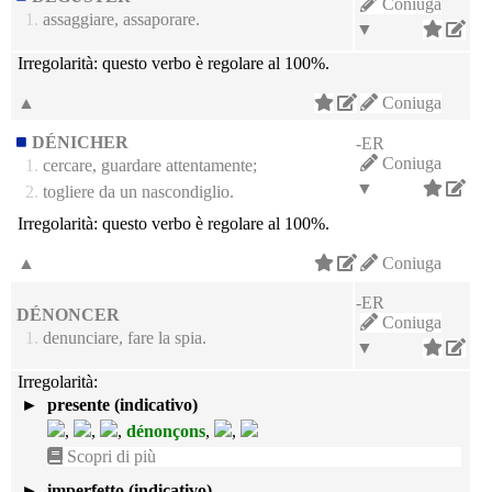
Coniuga
1.
assaggiare, assaporare.
▼
Irregolarità:
questo verbo è regolare al 100%.
▲
Coniuga
DÉNICHER
-ER
Coniuga
1.
cercare, guardare attentamente;
▼
2.
togliere da un nascondiglio.
Irregolarità:
questo verbo è regolare al 100%.
▲
Coniuga
-ER
DÉNONCER
Coniuga
1.
denunciare, fare la spia.
▼
Irregolarità:
►
presente (indicativo)
,
,
,
dénonçons
,
,
Scopri di più
►
imperfetto (indicativo)