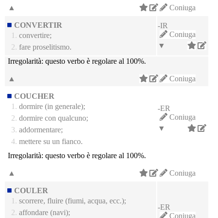
▲
Coniuga
CONVERTIR
-IR
Coniuga
1.
convertire;
▼
2.
fare proselitismo.
Irregolarità:
questo verbo è regolare al 100%.
▲
Coniuga
COUCHER
1.
dormire (in generale);
-ER
Coniuga
2.
dormire con qualcuno;
▼
3.
addormentare;
4.
mettere su un fianco.
Irregolarità:
questo verbo è regolare al 100%.
▲
Coniuga
COULER
1.
scorrere, fluire (fiumi, acqua, ecc.);
-ER
2.
affondare (navi);
Coniuga