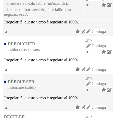
3.
andare a rotoli, fallire (un'azienda);
▼
4.
mettere fuori servizio, fare fallire (un
negozio, ecc.).
Irregolarità:
questo verbo è regolare al 100%.
▲
Coniuga
-ER
DÉBOUCHER
Coniuga
1.
sbloccare, sturare.
▼
Irregolarità:
questo verbo è regolare al 100%.
▲
Coniuga
-ER
DÉBOURSER
Coniuga
1.
sborsare (soldi).
▼
Irregolarità:
questo verbo è regolare al 100%.
▲
Coniuga
DÉCELER
-ER