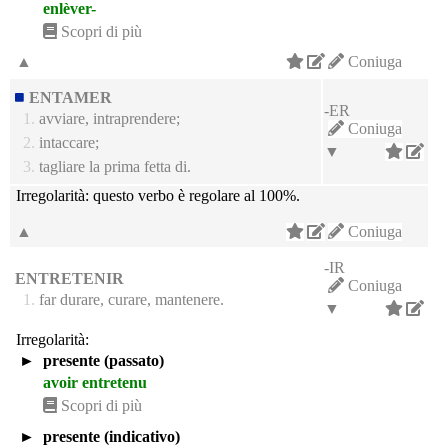
enlèver-
Scopri di più
▲
Coniuga
ENTAMER
-ER
1.
avviare, intraprendere;
Coniuga
2.
intaccare;
▼
3.
tagliare la prima fetta di.
Irregolarità:
questo verbo è regolare al 100%.
▲
Coniuga
-IR
ENTRETENIR
Coniuga
1.
far durare, curare, mantenere.
▼
Irregolarità:
►
presente (passato)
avoir entretenu
Scopri di più
►
presente (indicativo)