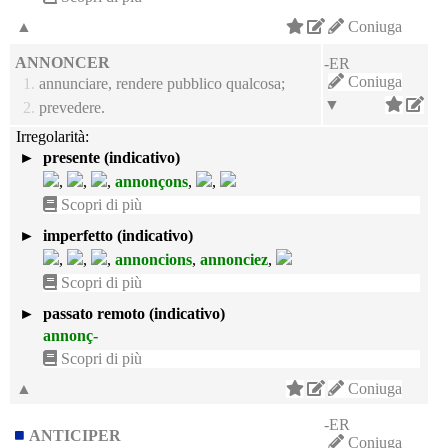
▲
Coniuga
ANNONCER
-ER
Coniuga
1.
annunciare, rendere pubblico qualcosa;
▼
2.
prevedere.
Irregolarità:
►
presente (indicativo)
,
,
,
annonçons
,
,
Scopri di più
►
imperfetto (indicativo)
,
,
,
annoncions
,
annonciez
,
Scopri di più
►
passato remoto (indicativo)
annonç-
Scopri di più
▲
Coniuga
-ER
ANTICIPER
Coniuga