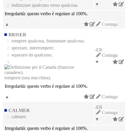
▼
2.
indirizzare qualcuno verso qualcosa.
Irregolarità:
questo verbo è regolare al 100%.
▲
Coniuga
BRISER
1.
rompere qualcosa, frantumare qualcosa;
2.
spezzare, interrompere;
-ER
3.
separarsi da qualcuno;
Coniuga
4.
▼
rompersi (una macchina).
Irregolarità:
questo verbo è regolare al 100%.
▲
Coniuga
-ER
CALMER
Coniuga
1.
calmare.
▼
Irregolarità:
questo verbo è regolare al 100%.