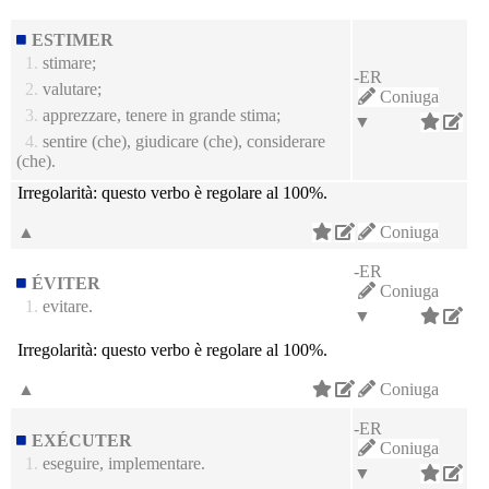
ESTIMER
1.
stimare;
-ER
2.
valutare;
Coniuga
3.
apprezzare, tenere in grande stima;
▼
4.
sentire (che), giudicare (che), considerare
(che).
Irregolarità:
questo verbo è regolare al 100%.
▲
Coniuga
-ER
ÉVITER
Coniuga
1.
evitare.
▼
Irregolarità:
questo verbo è regolare al 100%.
▲
Coniuga
-ER
EXÉCUTER
Coniuga
1.
eseguire, implementare.
▼