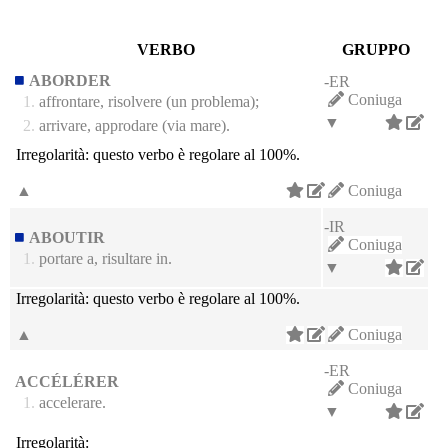
VERBO
GRUPPO
ABORDER
-ER
Coniuga
1.
affrontare, risolvere (un problema);
▼
2.
arrivare, approdare (via mare).
Irregolarità:
questo verbo è regolare al 100%.
▲
Coniuga
-IR
ABOUTIR
Coniuga
1.
portare a, risultare in.
▼
Irregolarità:
questo verbo è regolare al 100%.
▲
Coniuga
-ER
ACCÉLÉRER
Coniuga
1.
accelerare.
▼
Irregolarità: