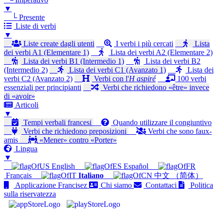
▼
└ Presente
Liste di verbi
▼
Liste create dagli utenti
I verbi i più cercati
Lista
dei verbi A1 (Elementare 1)
Lista dei verbi A2 (Elementare 2)
Lista dei verbi B1 (Intermedio 1)
Lista dei verbi B2
(Intermedio 2)
Lista dei verbi C1 (Avanzato 1)
Lista dei
verbi C2 (Avanzato 2)
Verbi con l'
H aspiré
100 verbi
essenziali per principianti
Verbi che richiedono «être» invece
di «avoir»
Articoli
▼
Tempi verbali francesi
Quando utilizzare il congiuntivo
Verbi che richiedono preposizioni
Verbi che sono faux-
amis
«Mener» contro «Porter»
Lingua
▼
English
Español
Français
Italiano
中文 （简体）
Applicazione Francisez
Chi siamo
Contattaci
Politica
sulla riservatezza