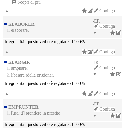
Scopri di più
▲
Coniuga
-ER
ÉLABORER
Coniuga
1.
elaborare.
▼
Irregolarità:
questo verbo è regolare al 100%.
▲
Coniuga
ÉLARGIR
-IR
Coniuga
1.
ampliare;
▼
2.
liberare (dalla prigione).
Irregolarità:
questo verbo è regolare al 100%.
▲
Coniuga
-ER
EMPRUNTER
Coniuga
1.
[usa:
à
] prendere in prestito.
▼
Irregolarità:
questo verbo è regolare al 100%.