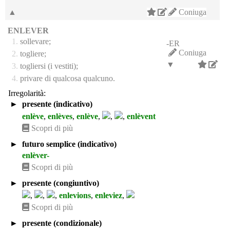
▲
Coniuga
ENLEVER
1.
sollevare;
-ER
Coniuga
2.
togliere;
▼
3.
togliersi (i vestiti);
4.
privare di qualcosa qualcuno.
Irregolarità:
►
presente (indicativo)
enlève
,
enlèves
,
enlève
,
,
,
enlèvent
Scopri di più
►
futuro semplice (indicativo)
enlèver-
Scopri di più
►
presente (congiuntivo)
,
,
,
enlevions
,
enleviez
,
Scopri di più
►
presente (condizionale)