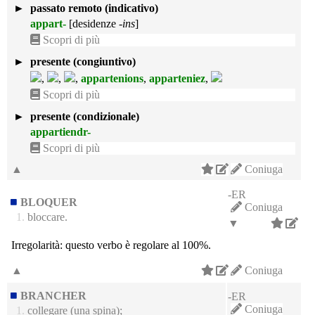
►
passato remoto (indicativo)
appart-
[desidenze
-ins
]
Scopri di più
►
presente (congiuntivo)
,
,
,
appartenions
,
apparteniez
,
Scopri di più
►
presente (condizionale)
appartiendr-
Scopri di più
▲
Coniuga
-ER
BLOQUER
Coniuga
1.
bloccare.
▼
Irregolarità:
questo verbo è regolare al 100%.
▲
Coniuga
BRANCHER
-ER
Coniuga
1.
collegare (una spina);