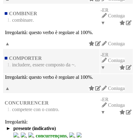
-ER
COMBINER
Coniuga
1.
combinare.
▼
Irregolarità:
questo verbo è regolare al 100%.
▲
Coniuga
-ER
COMPORTER
Coniuga
1.
includere, essere composto da ~.
▼
Irregolarità:
questo verbo è regolare al 100%.
▲
Coniuga
-ER
CONCURRENCER
Coniuga
1.
competere con o contro.
▼
Irregolarità:
►
presente (indicativo)
,
,
,
concurrençons
,
,