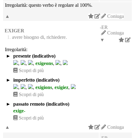
Irregolarità:
questo verbo è regolare al 100%.
▲
Coniuga
-ER
EXIGER
Coniuga
1.
avere bisogno di, richiedere.
▼
Irregolarità:
►
presente (indicativo)
,
,
,
exigeons
,
,
Scopri di più
►
imperfetto (indicativo)
,
,
,
exigions
,
exigiez
,
Scopri di più
►
passato remoto (indicativo)
exige-
Scopri di più
▲
Coniuga