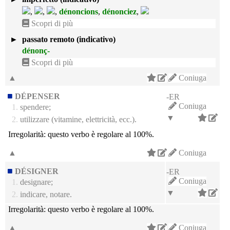
,
,
,
dénoncions
,
dénonciez
,
Scopri di più
►
passato remoto (indicativo)
dénonç-
Scopri di più
▲
Coniuga
DÉPENSER
-ER
Coniuga
1.
spendere;
▼
2.
utilizzare (vitamine, elettricità, ecc.).
Irregolarità:
questo verbo è regolare al 100%.
▲
Coniuga
DÉSIGNER
-ER
Coniuga
1.
designare;
▼
2.
indicare, notare.
Irregolarità:
questo verbo è regolare al 100%.
▲
Coniuga