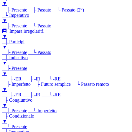
▼
o
├ Presente
├ Passato
└ Passato (2
)
└ Imperativo
▼
├ Presente
└ Passato
Impara irregolarità
▼
├ Participi
▼
├ Presente
└ Passato
├ Indicativo
▼
├ Presente
▼
├ -ER
├ -IR
└ -RE
├ Imperfetto
├ Futuro semplice
└ Passato remoto
▼
├ -ER
├ -IR
└ -RE
├ Congiuntivo
▼
├ Presente
└ Imperfetto
├ Condizionale
▼
└ Presente
└ Imperativo