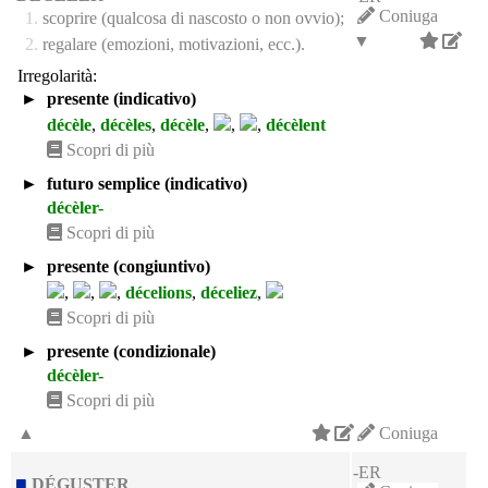
Coniuga
1.
scoprire (qualcosa di nascosto o non ovvio);
▼
2.
regalare (emozioni, motivazioni, ecc.).
Irregolarità:
►
presente (indicativo)
décèle
,
décèles
,
décèle
,
,
,
décèlent
Scopri di più
►
futuro semplice (indicativo)
décèler-
Scopri di più
►
presente (congiuntivo)
,
,
,
décelions
,
déceliez
,
Scopri di più
►
presente (condizionale)
décèler-
Scopri di più
▲
Coniuga
-ER
DÉGUSTER