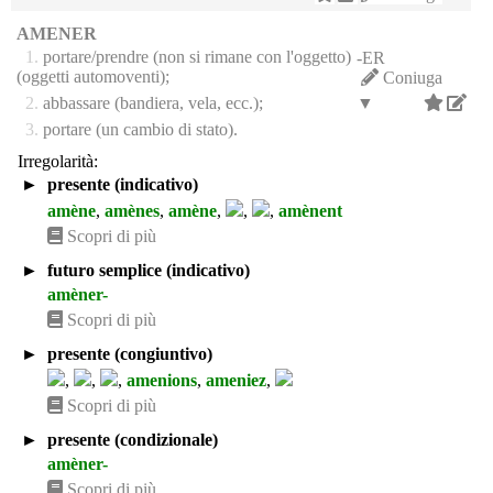
AMENER
1.
portare/prendre (non si rimane con l'oggetto)
-ER
(oggetti automoventi);
Coniuga
2.
abbassare (bandiera, vela, ecc.);
▼
3.
portare (un cambio di stato).
Irregolarità:
►
presente (indicativo)
amène
,
amènes
,
amène
,
,
,
amènent
Scopri di più
►
futuro semplice (indicativo)
amèner-
Scopri di più
►
presente (congiuntivo)
,
,
,
amenions
,
ameniez
,
Scopri di più
►
presente (condizionale)
amèner-
Scopri di più