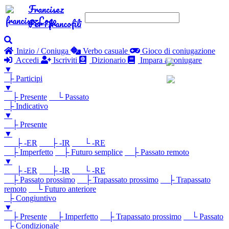
Francisez
Per i francofili
Inizio / Coniuga
Verbo casuale
Gioco di coniugazione
Accedi
Iscriviti
Dizionario
Impara a coniugare
▼
├ Participi
▼
├ Presente
└ Passato
├ Indicativo
▼
├ Presente
▼
├ -ER
├ -IR
└ -RE
├ Imperfetto
├ Futuro semplice
├ Passato remoto
▼
├ -ER
├ -IR
└ -RE
├ Passato prossimo
├ Trapassato prossimo
├ Trapassato
remoto
└ Futuro anteriore
├ Congiuntivo
▼
├ Presente
├ Imperfetto
├ Trapassato prossimo
└ Passato
├ Condizionale