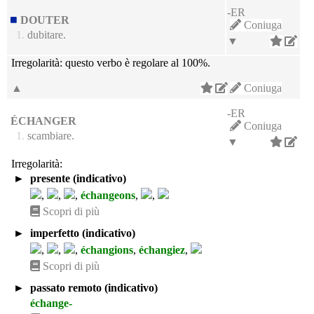
-ER
DOUTER
Coniuga
1.
dubitare.
▼
Irregolarità:
questo verbo è regolare al 100%.
▲
Coniuga
-ER
ÉCHANGER
Coniuga
1.
scambiare.
▼
Irregolarità:
►
presente (indicativo)
,
,
,
échangeons
,
,
Scopri di più
►
imperfetto (indicativo)
,
,
,
échangions
,
échangiez
,
Scopri di più
►
passato remoto (indicativo)
échange-