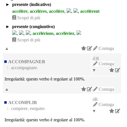
►
presente (indicativo)
accélère
,
accélères
,
accélère
,
,
,
accélèrent
Scopri di più
►
presente (congiuntivo)
,
,
,
accélérions
,
accélériez
,
Scopri di più
▲
Coniuga
-ER
ACCOMPAGNER
Coniuga
1.
accompagnare.
▼
Irregolarità:
questo verbo è regolare al 100%.
▲
Coniuga
-IR
ACCOMPLIR
Coniuga
1.
compiere, eseguire.
▼
Irregolarità:
questo verbo è regolare al 100%.