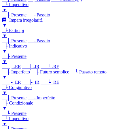
└ Imperativo
▼
├ Presente
└ Passato
Impara irregolarità
▼
├ Participi
▼
├ Presente
└ Passato
├ Indicativo
▼
├ Presente
▼
├ -ER
├ -IR
└ -RE
├ Imperfetto
├ Futuro semplice
└ Passato remoto
▼
├ -ER
├ -IR
└ -RE
├ Congiuntivo
▼
├ Presente
└ Imperfetto
├ Condizionale
▼
└ Presente
└ Imperativo
▼
└ Presente