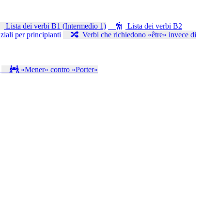
Lista dei verbi B1 (Intermedio 1)
Lista dei verbi B2
iali per principianti
Verbi che richiedono «être» invece di
s
«Mener» contro «Porter»