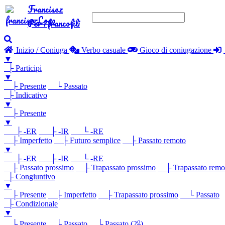
Francisez
Per i francofili
Inizio / Coniuga
Verbo casuale
Gioco di coniugazione
▼
├ Participi
▼
├ Presente
└ Passato
├ Indicativo
▼
├ Presente
▼
├ -ER
├ -IR
└ -RE
├ Imperfetto
├ Futuro semplice
├ Passato remoto
▼
├ -ER
├ -IR
└ -RE
├ Passato prossimo
├ Trapassato prossimo
├ Trapassato remo
├ Congiuntivo
▼
├ Presente
├ Imperfetto
├ Trapassato prossimo
└ Passato
├ Condizionale
▼
o
├ Presente
├ Passato
└ Passato (2
)