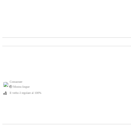
Consacrare
Mostra lingue
Il verbo è regolare al 100%