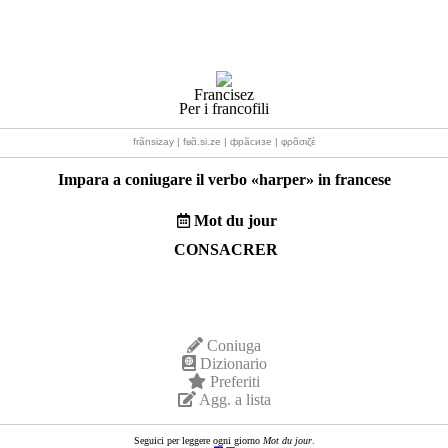
Francisez
Per i francofili
frãnsizay | fʁɑ̃.si.ze | фрãсизе | φρɑ̃σιζέ
Impara a coniugare il verbo «
harper
» in francese
Mot du jour
CONSACRER
Coniuga
Dizionario
Preferiti
Agg. a lista
Seguici per leggere ogni giorno
Mot du jour
.