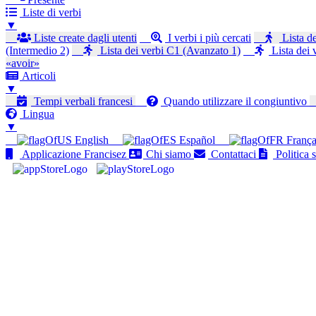
Liste di verbi
▼
Liste create dagli utenti
I verbi i più cercati
Lista de
(Intermedio 2)
Lista dei verbi C1 (Avanzato 1)
Lista dei 
«avoir»
Articoli
▼
Tempi verbali francesi
Quando utilizzare il congiuntivo
Lingua
▼
English
Español
França
Applicazione Francisez
Chi siamo
Contattaci
Politica s