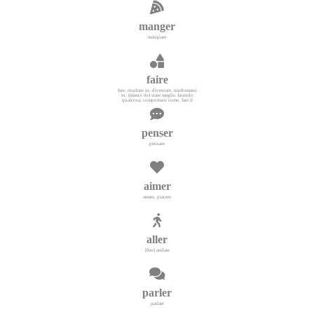
manger
mangiare
faire
fare; risultare in; diventare, trasformarsi
in; (mieux de) stare meglio facendo
qualcosa; comportarsi come, fare il
penser
pensare
aimer
amare, piacere
aller
[être] andare
parler
parlare