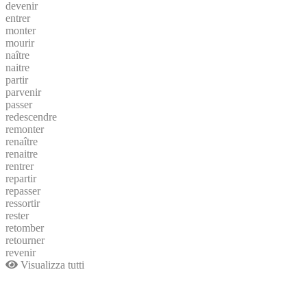
devenir
entrer
monter
mourir
naître
naitre
partir
parvenir
passer
redescendre
remonter
renaître
renaitre
rentrer
repartir
repasser
ressortir
rester
retomber
retourner
revenir
Visualizza tutti