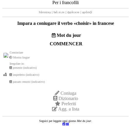
Per i francofili
frãnsizay | fʁɑ̃.si.ze | фрãсизе | φρɑ̃σιζέ
Impara a coniugare il verbo «
choisir
» in francese
Mot du jour
COMMENCER
Cominciare
Mostra lingue
Irregolare in:
presente (indicativo)
imperfetto (indicativo)
passato remoto (indicativo)
Coniuga
Dizionario
Preferiti
Agg. a lista
Seguici per leggere ogni giorno
Mot du jour
.