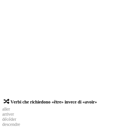
Verbi che richiedono «être» invece di «avoir»
aller
arriver
décéder
descendre