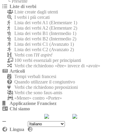
└ Presente
Liste di verbi
Liste create dagli utenti
I verbi i più cercati
Lista dei verbi A1 (Elementare 1)
Lista dei verbi A2 (Elementare 2)
Lista dei verbi B1 (Intermedio 1)
Lista dei verbi B2 (Intermedio 2)
Lista dei verbi C1 (Avanzato 1)
Lista dei verbi C2 (Avanzato 2)
Verbi con l'
H aspiré
100 verbi essenziali per principianti
Verbi che richiedono «être» invece di «avoir»
Articoli
Tempi verbali francesi
Quando utilizzare il congiuntivo
Verbi che richiedono preposizioni
Verbi che sono faux-amis
«Mener» contro «Porter»
Applicazione Francisez
Chi siamo
Contattaci
Politica sulla riservatezza
Lingua