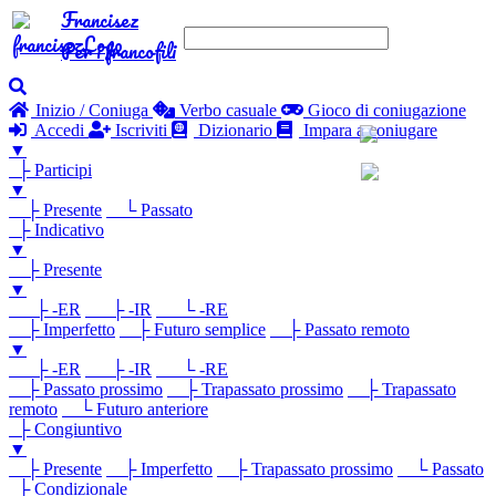
Francisez
Per i francofili
Inizio / Coniuga
Verbo casuale
Gioco di coniugazione
Accedi
Iscriviti
Dizionario
Impara a coniugare
▼
├ Participi
▼
├ Presente
└ Passato
├ Indicativo
▼
├ Presente
▼
├ -ER
├ -IR
└ -RE
├ Imperfetto
├ Futuro semplice
├ Passato remoto
▼
├ -ER
├ -IR
└ -RE
├ Passato prossimo
├ Trapassato prossimo
├ Trapassato
remoto
└ Futuro anteriore
├ Congiuntivo
▼
├ Presente
├ Imperfetto
├ Trapassato prossimo
└ Passato
├ Condizionale