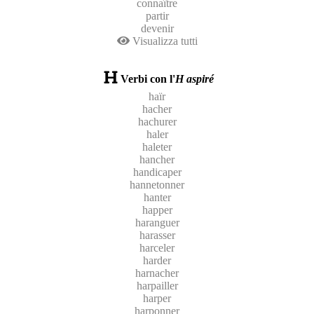
connaître
partir
devenir
Visualizza tutti
Verbi con l'
H aspiré
haïr
hacher
hachurer
haler
haleter
hancher
handicaper
hannetonner
hanter
happer
haranguer
harasser
harceler
harder
harnacher
harpailler
harper
harponner