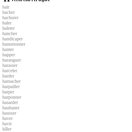
haïr
hacher
hachurer
haler
haleter
hancher
handicaper
hannetonner
hanter
happer
haranguer
harasser
harceler
harder
harnacher
harpailler
harper
harponner
hasarder
haubaner
hausser
haver
havir
hâler