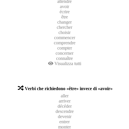
attendre
avoir
écrire
être
changer
chercher
choisir
commencer
comprendre
compter
concerner
connaître
Visualizza tutti
Verbi che richiedono «être» invece di «avoir»
aller
arriver
décéder
descendre
devenir
entrer
monter