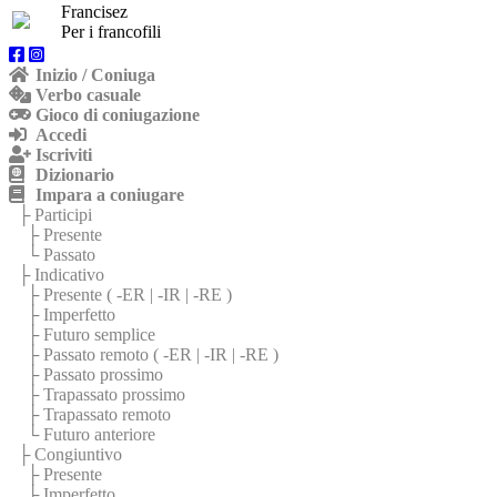
Francisez
Per i francofili
Inizio / Coniuga
Verbo casuale
Gioco di coniugazione
Accedi
Iscriviti
Dizionario
Impara a coniugare
├ Participi
├ Presente
└ Passato
├ Indicativo
├ Presente (
-ER
|
-IR
|
-RE
)
├ Imperfetto
├ Futuro semplice
├ Passato remoto (
-ER
|
-IR
|
-RE
)
├ Passato prossimo
├ Trapassato prossimo
├ Trapassato remoto
└ Futuro anteriore
├ Congiuntivo
├ Presente
├ Imperfetto