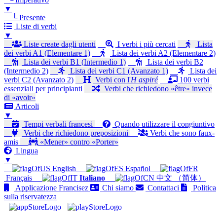
▼
└ Presente
Liste di verbi
▼
Liste create dagli utenti
I verbi i più cercati
Lista
dei verbi A1 (Elementare 1)
Lista dei verbi A2 (Elementare 2)
Lista dei verbi B1 (Intermedio 1)
Lista dei verbi B2
(Intermedio 2)
Lista dei verbi C1 (Avanzato 1)
Lista dei
verbi C2 (Avanzato 2)
Verbi con l'
H aspiré
100 verbi
essenziali per principianti
Verbi che richiedono «être» invece
di «avoir»
Articoli
▼
Tempi verbali francesi
Quando utilizzare il congiuntivo
Verbi che richiedono preposizioni
Verbi che sono faux-
amis
«Mener» contro «Porter»
Lingua
▼
English
Español
Français
Italiano
中文 （简体）
Applicazione Francisez
Chi siamo
Contattaci
Politica
sulla riservatezza