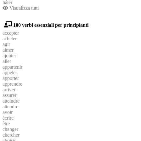
hâter
Visualizza tutti
100 verbi essenziali per principianti
accepter
acheter
agir
aimer
ajouter
aller
appartenir
appeler
apporter
apprendre
arriver
assurer
atteindre
attendre
avoir
écrire
être
changer
chercher
choisir