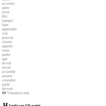
accorder
aider
avoir
être
manger
faire
apprendre
voir
pouvoir
choisir
appeler
venir
parler
agir
devoir
savoir
accueillir
assurer
connaître
partir
devenir
Visualizza tutti
Verbi con l'
H aspiré