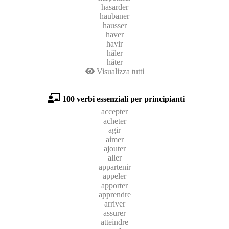
hasarder
haubaner
hausser
haver
havir
hâler
hâter
Visualizza tutti
100 verbi essenziali per principianti
accepter
acheter
agir
aimer
ajouter
aller
appartenir
appeler
apporter
apprendre
arriver
assurer
atteindre