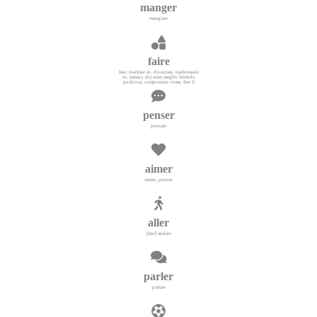
manger
mangiare
faire
fare; risultare in; diventare, trasformarsi
in; (mieux de) stare meglio facendo
qualcosa; comportarsi come, fare il
penser
pensare
aimer
amare, piacere
aller
[être] andare
parler
parlare