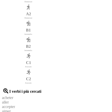
Elementare
A2
Elementare
B1
Intermedio
B2
Intermedio
C1
Avanzato
C2
Avanzato
I verbi i più cercati
acheter
aller
accepter
aimer