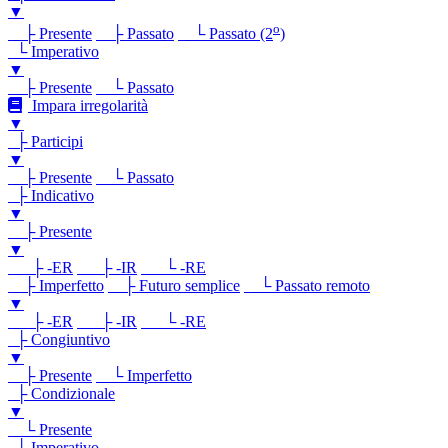
▼
o
├ Presente
├ Passato
└ Passato (2
)
└ Imperativo
▼
├ Presente
└ Passato
Impara irregolarità
▼
├ Participi
▼
├ Presente
└ Passato
├ Indicativo
▼
├ Presente
▼
├ -ER
├ -IR
└ -RE
├ Imperfetto
├ Futuro semplice
└ Passato remoto
▼
├ -ER
├ -IR
└ -RE
├ Congiuntivo
▼
├ Presente
└ Imperfetto
├ Condizionale
▼
└ Presente
└ Imperativo