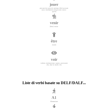
jouer
giocare (un gioco); recitare; [de] suonare
(uno strumento); [à] giocare a (uno
sport)
venir
[être] venire
être
essere
voir
vedere; testimoniare; capire; assicurarsi
che, fare in modo che
Liste di verbi basate su DELF/DALF...
A1
Elementare