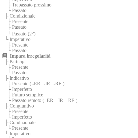
├ Trapassato prossimo
└ Passato
├ Condizionale
├ Presente
├ Passato
o
└ Passato (2
)
└ Imperativo
├ Presente
└ Passato
Impara irregolarità
├ Participi
├ Presente
└ Passato
├ Indicativo
├ Presente (
-ER
|
-IR
|
-RE
)
├ Imperfetto
├ Futuro semplice
└ Passato remoto (
-ER
|
-IR
|
-RE
)
├ Congiuntivo
├ Presente
└ Imperfetto
├ Condizionale
└ Presente
└ Imperativo