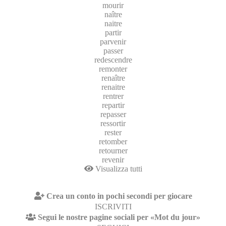
mourir
naître
naitre
partir
parvenir
passer
redescendre
remonter
renaître
renaitre
rentrer
repartir
repasser
ressortir
rester
retomber
retourner
revenir
Visualizza tutti
Crea un conto in pochi secondi per giocare
ISCRIVITI
Segui le nostre pagine sociali per «Mot du jour»