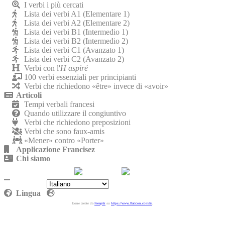
I verbi i più cercati
Lista dei verbi A1 (Elementare 1)
Lista dei verbi A2 (Elementare 2)
Lista dei verbi B1 (Intermedio 1)
Lista dei verbi B2 (Intermedio 2)
Lista dei verbi C1 (Avanzato 1)
Lista dei verbi C2 (Avanzato 2)
Verbi con l'
H aspiré
100 verbi essenziali per principianti
Verbi che richiedono «être» invece di «avoir»
Articoli
Tempi verbali francesi
Quando utilizzare il congiuntivo
Verbi che richiedono preposizioni
Verbi che sono faux-amis
«Mener» contro «Porter»
Applicazione Francisez
Chi siamo
Contattaci
Politica sulla riservatezza
Lingua
Icone create da
Freepik
su
https://www.flaticon.com/fr/
.