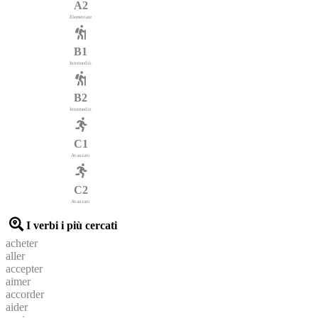
A2
Elementare
B1
Intermedio
B2
Intermedio
C1
Avanzato
C2
Avanzato
I verbi i più cercati
acheter
aller
accepter
aimer
accorder
aider