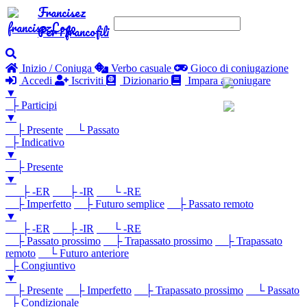
Francisez
Per i francofili
Inizio / Coniuga
Verbo casuale
Gioco di coniugazione
Accedi
Iscriviti
Dizionario
Impara a coniugare
▼
├ Participi
▼
├ Presente
└ Passato
├ Indicativo
▼
├ Presente
▼
├ -ER
├ -IR
└ -RE
├ Imperfetto
├ Futuro semplice
├ Passato remoto
▼
├ -ER
├ -IR
└ -RE
├ Passato prossimo
├ Trapassato prossimo
├ Trapassato
remoto
└ Futuro anteriore
├ Congiuntivo
▼
├ Presente
├ Imperfetto
├ Trapassato prossimo
└ Passato
├ Condizionale