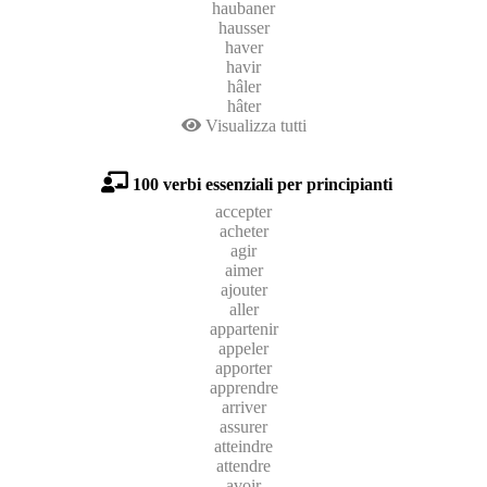
haubaner
hausser
haver
havir
hâler
hâter
Visualizza tutti
100 verbi essenziali per principianti
accepter
acheter
agir
aimer
ajouter
aller
appartenir
appeler
apporter
apprendre
arriver
assurer
atteindre
attendre
avoir