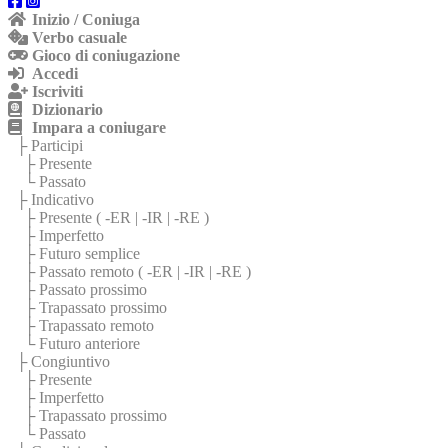
Inizio / Coniuga
Verbo casuale
Gioco di coniugazione
Accedi
Iscriviti
Dizionario
Impara a coniugare
├ Participi
├ Presente
└ Passato
├ Indicativo
├ Presente (
-ER
|
-IR
|
-RE
)
├ Imperfetto
├ Futuro semplice
├ Passato remoto (
-ER
|
-IR
|
-RE
)
├ Passato prossimo
├ Trapassato prossimo
├ Trapassato remoto
└ Futuro anteriore
├ Congiuntivo
├ Presente
├ Imperfetto
├ Trapassato prossimo
└ Passato