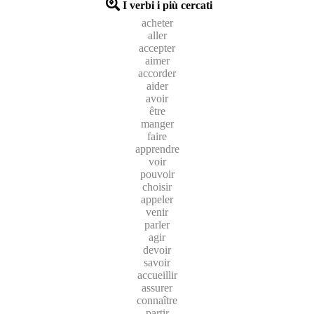
I verbi i più cercati
acheter
aller
accepter
aimer
accorder
aider
avoir
être
manger
faire
apprendre
voir
pouvoir
choisir
appeler
venir
parler
agir
devoir
savoir
accueillir
assurer
connaître
partir