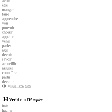
avoir
être
manger
faire
apprendre
voir
pouvoir
choisir
appeler
venir
parler
agir
devoir
savoir
accueillir
assurer
connaître
partir
devenir
Visualizza tutti
Verbi con l'
H aspiré
haïr
hacher