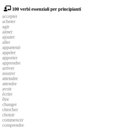
100 verbi essenziali per principianti
accepter
acheter
agir
aimer
ajouter
aller
appartenir
appeler
apporter
apprendre
arriver
assurer
atteindre
attendre
avoir
écrire
être
changer
chercher
choisir
commencer
comprendre