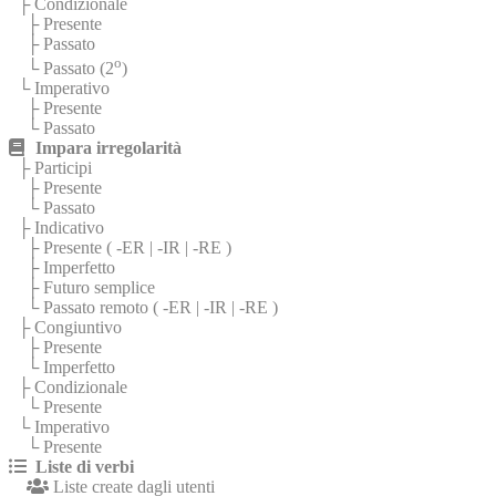
├ Condizionale
├ Presente
├ Passato
o
└ Passato (2
)
└ Imperativo
├ Presente
└ Passato
Impara irregolarità
├ Participi
├ Presente
└ Passato
├ Indicativo
├ Presente (
-ER
|
-IR
|
-RE
)
├ Imperfetto
├ Futuro semplice
└ Passato remoto (
-ER
|
-IR
|
-RE
)
├ Congiuntivo
├ Presente
└ Imperfetto
├ Condizionale
└ Presente
└ Imperativo
└ Presente
Liste di verbi
Liste create dagli utenti