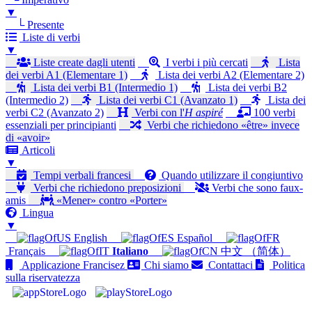
▼
└ Presente
Liste di verbi
▼
Liste create dagli utenti
I verbi i più cercati
Lista
dei verbi A1 (Elementare 1)
Lista dei verbi A2 (Elementare 2)
Lista dei verbi B1 (Intermedio 1)
Lista dei verbi B2
(Intermedio 2)
Lista dei verbi C1 (Avanzato 1)
Lista dei
verbi C2 (Avanzato 2)
Verbi con l'
H aspiré
100 verbi
essenziali per principianti
Verbi che richiedono «être» invece
di «avoir»
Articoli
▼
Tempi verbali francesi
Quando utilizzare il congiuntivo
Verbi che richiedono preposizioni
Verbi che sono faux-
amis
«Mener» contro «Porter»
Lingua
▼
English
Español
Français
Italiano
中文 （简体）
Applicazione Francisez
Chi siamo
Contattaci
Politica
sulla riservatezza