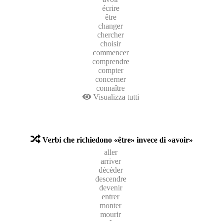
écrire
être
changer
chercher
choisir
commencer
comprendre
compter
concerner
connaître
Visualizza tutti
Verbi che richiedono «être» invece di «avoir»
aller
arriver
décéder
descendre
devenir
entrer
monter
mourir