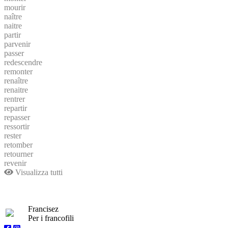
mourir
naître
naitre
partir
parvenir
passer
redescendre
remonter
renaître
renaitre
rentrer
repartir
repasser
ressortir
rester
retomber
retourner
revenir
Visualizza tutti
Francisez
Per i francofili