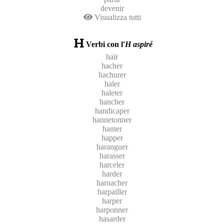
devenir
Visualizza tutti
Verbi con l'
H aspiré
haïr
hacher
hachurer
haler
haleter
hancher
handicaper
hannetonner
hanter
happer
haranguer
harasser
harceler
harder
harnacher
harpailler
harper
harponner
hasarder