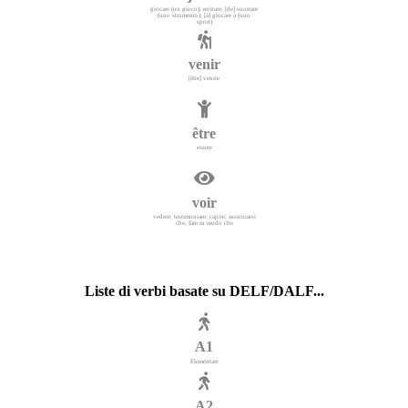
giocare (un gioco); recitare; [de] suonare
(uno strumento); [à] giocare a (uno
sport)
venir
[être] venire
être
essere
voir
vedere; testimoniare; capire; assicurarsi
che, fare in modo che
Liste di verbi basate su DELF/DALF...
A1
Elementare
A2