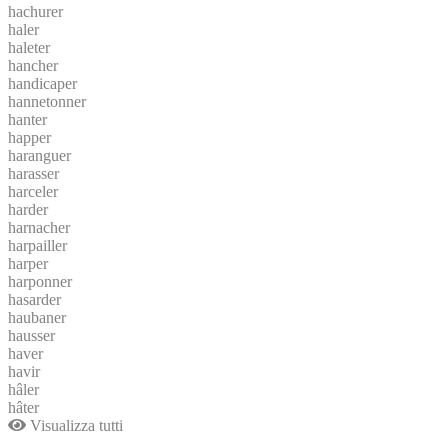
hachurer
haler
haleter
hancher
handicaper
hannetonner
hanter
happer
haranguer
harasser
harceler
harder
harnacher
harpailler
harper
harponner
hasarder
haubaner
hausser
haver
havir
hâler
hâter
Visualizza tutti