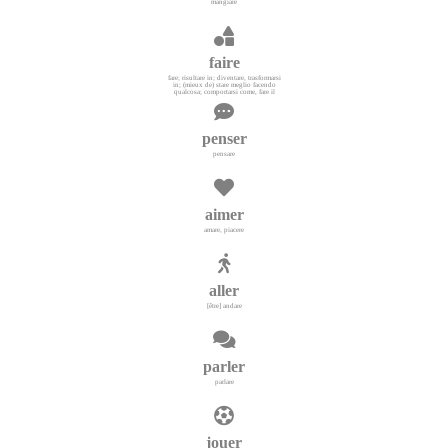
mangiare
faire
fare; risultare in; diventare, trasformarsi
in; (mieux de) stare meglio facendo
qualcosa; comportarsi come, fare il
penser
pensare
aimer
amare, piacere
aller
[être] andare
parler
parlare
jouer