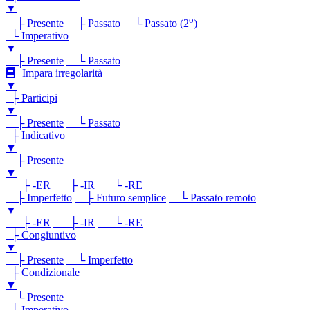
▼
o
├ Presente
├ Passato
└ Passato (2
)
└ Imperativo
▼
├ Presente
└ Passato
Impara irregolarità
▼
├ Participi
▼
├ Presente
└ Passato
├ Indicativo
▼
├ Presente
▼
├ -ER
├ -IR
└ -RE
├ Imperfetto
├ Futuro semplice
└ Passato remoto
▼
├ -ER
├ -IR
└ -RE
├ Congiuntivo
▼
├ Presente
└ Imperfetto
├ Condizionale
▼
└ Presente
└ Imperativo