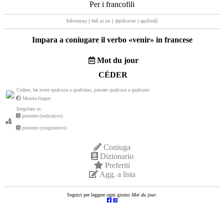
Per i francofili
frãnsizay | fʁɑ̃.si.ze | фрãсизе | φρɑ̃σιζέ
Impara a coniugare il verbo «
venir
» in francese
Mot du jour
CÉDER
Cedere; far avere qualcosa a qualcuno, passare qualcosa a qualcuno
Mostra lingue
Irregolare in:
presente (indicativo)
presente (congiuntivo)
Coniuga
Dizionario
Preferiti
Agg. a lista
Seguici per leggere ogni giorno
Mot du jour
.