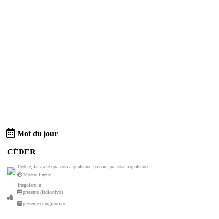
Mot du jour
CÉDER
Cedere; far avere qualcosa a qualcuno, passare qualcosa a qualcuno
Mostra lingue
Irregolare in:
presente (indicativo)
presente (congiuntivo)