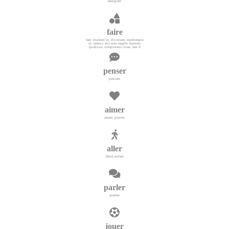
mangiare
faire
fare; risultare in; diventare, trasformarsi
in; (mieux de) stare meglio facendo
qualcosa; comportarsi come, fare il
penser
pensare
aimer
amare, piacere
aller
[être] andare
parler
parlare
jouer