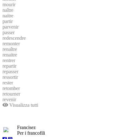
mourir
naître
naitre
partir
parvenir
passer
redescendre
remonter
renaître
renaitre
rentrer
repartir
repasser
ressortir
rester
retomber
retourner
revenir
Visualizza tutti
Francisez
Per i francofili