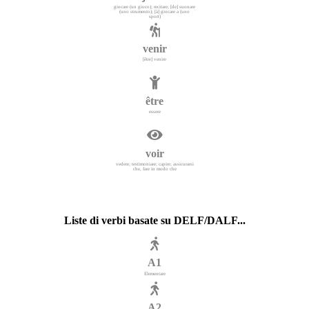
giocare (un gioco); recitare; [de] suonare
(uno strumento); [à] giocare a (uno
sport)
venir
[être] venire
être
essere
voir
vedere; testimoniare; capire; assicurarsi
che, fare in modo che
Liste di verbi basate su DELF/DALF...
A1
Elementare
A2