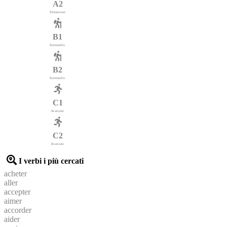
A2
Elementare
B1
Intermedio
B2
Intermedio
C1
Avanzato
C2
Avanzato
I verbi i più cercati
acheter
aller
accepter
aimer
accorder
aider