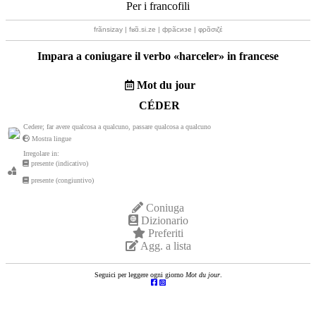
Per i francofili
frãnsizay | fʁɑ̃.si.ze | фрãсизе | φρɑ̃σιζέ
Impara a coniugare il verbo «
harceler
» in francese
Mot du jour
CÉDER
Cedere; far avere qualcosa a qualcuno, passare qualcosa a qualcuno
Mostra lingue
Irregolare in:
presente (indicativo)
presente (congiuntivo)
Coniuga
Dizionario
Preferiti
Agg. a lista
Seguici per leggere ogni giorno
Mot du jour
.