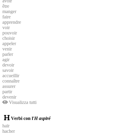
avoir
être
manger
faire
apprendre
voir
pouvoir
choisir
appeler
venir
parler
agir
devoir
savoir
accueillir
connaître
assurer
partir
devenir
Visualizza tutti
Verbi con l'
H aspiré
haïr
hacher