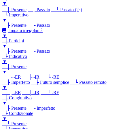
▼
o
├ Presente
├ Passato
└ Passato (2
)
└ Imperativo
▼
├ Presente
└ Passato
Impara irregolarità
▼
├ Participi
▼
├ Presente
└ Passato
├ Indicativo
▼
├ Presente
▼
├ -ER
├ -IR
└ -RE
├ Imperfetto
├ Futuro semplice
└ Passato remoto
▼
├ -ER
├ -IR
└ -RE
├ Congiuntivo
▼
├ Presente
└ Imperfetto
├ Condizionale
▼
└ Presente
└ Imperativo