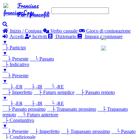
Francisez
Per i francofili
Inizio / Coniuga
Verbo casuale
Gioco di coniugazione
Accedi
Iscriviti
Dizionario
Impara a coniugare
▼
├ Participi
▼
├ Presente
└ Passato
├ Indicativo
▼
├ Presente
▼
├ -ER
├ -IR
└ -RE
├ Imperfetto
├ Futuro semplice
├ Passato remoto
▼
├ -ER
├ -IR
└ -RE
├ Passato prossimo
├ Trapassato prossimo
├ Trapassato
remoto
└ Futuro anteriore
├ Congiuntivo
▼
├ Presente
├ Imperfetto
├ Trapassato prossimo
└ Passato
├ Condizionale