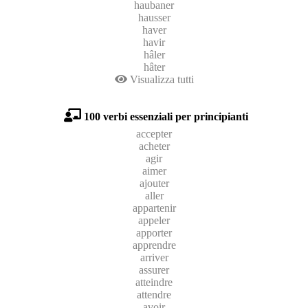
haubaner
hausser
haver
havir
hâler
hâter
Visualizza tutti
100 verbi essenziali per principianti
accepter
acheter
agir
aimer
ajouter
aller
appartenir
appeler
apporter
apprendre
arriver
assurer
atteindre
attendre
avoir