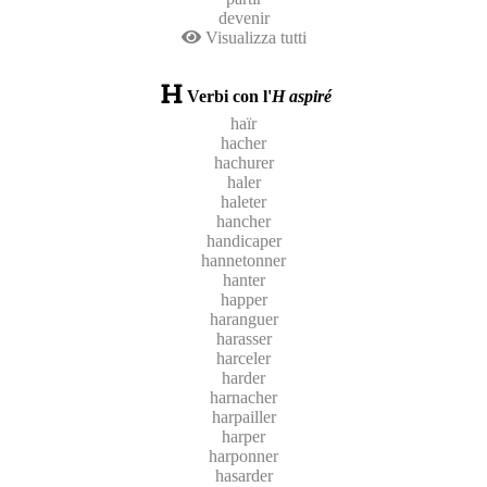
devenir
Visualizza tutti
Verbi con l'
H aspiré
haïr
hacher
hachurer
haler
haleter
hancher
handicaper
hannetonner
hanter
happer
haranguer
harasser
harceler
harder
harnacher
harpailler
harper
harponner
hasarder