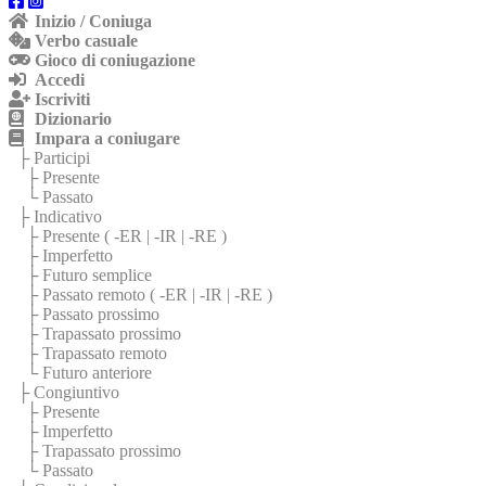
Inizio / Coniuga
Verbo casuale
Gioco di coniugazione
Accedi
Iscriviti
Dizionario
Impara a coniugare
├ Participi
├ Presente
└ Passato
├ Indicativo
├ Presente (
-ER
|
-IR
|
-RE
)
├ Imperfetto
├ Futuro semplice
├ Passato remoto (
-ER
|
-IR
|
-RE
)
├ Passato prossimo
├ Trapassato prossimo
├ Trapassato remoto
└ Futuro anteriore
├ Congiuntivo
├ Presente
├ Imperfetto
├ Trapassato prossimo
└ Passato