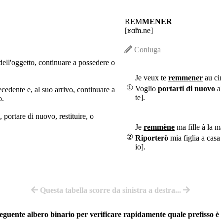
REM
MENER
[ʁɑ̃m.ne]
Coniuga
dell'oggetto, continuare a possedere o
Je veux te
remmener
au ci
①
Voglio
portarti di nuovo
a
ecedente e, al suo arrivo, continuare a
te].
o.
portare di nuovo, restituire, o
Je
remmène
ma fille à la m
②
Riporterò
mia figlia a casa
io].
Questa tabella scorre da sinistra a destra...
 seguente albero binario per verificare rapidamente quale prefisso è