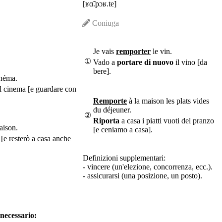
[ʁɑ̃.pɔʁ.te]
Coniuga
Je vais
remporter
le vin.
①
Vado a
portare di nuovo
il vino [da
bere].
néma.
l cinema [e guardare con
Remporte
à la maison les plats vides
du déjeuner.
②
Riporta
a casa i piatti vuoti del pranzo
aison.
[e ceniamo a casa].
 [e resterò a casa anche
Definizioni supplementari:
- vincere (un'elezione, concorrenza, ecc.).
- assicurarsi (una posizione, un posto).
 necessario: