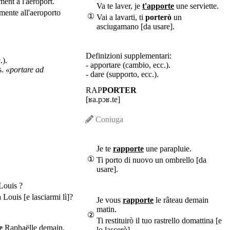
ment à l'aéroport.
Va te laver, je
t'apporte
une serviette.
mente all'aeroporto
①
Vai a lavarti, ti
porterò
un
asciugamano [da usare].
Definizioni supplementari:
.).
- apportare (cambio, ecc.).
s.
«portare ad
- dare (supporto, ecc.).
RAP
PORTER
[ʁa.pɔʁ.te]
Coniuga
Je te
rapporte
une parapluie.
①
Ti porto di nuovo un ombrello [da
usare].
Louis ?
 Louis [e lasciarmi lì]?
Je vous
rapporte
le râteau demain
matin.
②
Ti restituirò il tuo rastrello domattina [e
e
Raphaëlle demain.
lo lascerò].