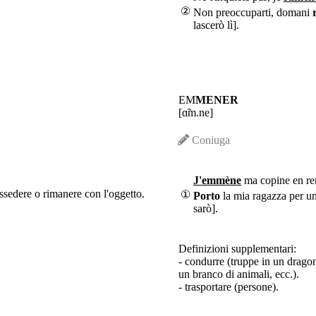
②
Non preoccuparti, domani
lascerò lì].
EM
MENER
[ɑ̃m.ne]
Coniuga
J'emmène
ma copine en re
ossedere o rimanere con l'oggetto.
①
Porto
la mia ragazza per un
sarò].
Definizioni supplementari:
- condurre (truppe in un drago
un branco di animali, ecc.).
- trasportare (persone).