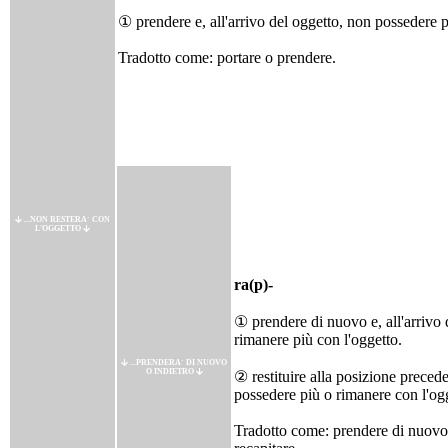
① prendere e, all'arrivo del oggetto, non possedere 
Tradotto come: portare o prendere.
...NON RESTERA` CON
L'OGGETTO
ra(p)-
① prendere di nuovo e, all'arrivo
rimanere più con l'oggetto.
...PRENDERA` DI NUOVO
O INDIETRO
② restituire alla posizione precede
possedere più o rimanere con l'og
Tradotto come: prendere di nuovo, 