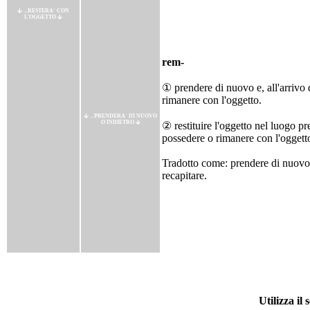
...RESTERA` CON
L'OGGETTO
rem-
① prendere di nuovo e, all'arrivo 
rimanere con l'oggetto.
...PRENDERA` DI NUOVO
O INDIETRO
② restituire l'oggetto nel luogo pr
possedere o rimanere con l'oggett
Tradotto come: prendere di nuovo, 
recapitare.
Utilizza il