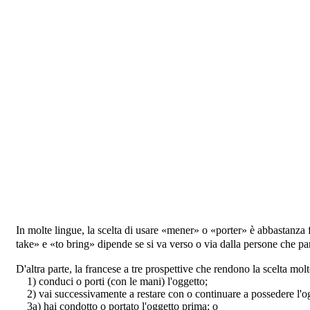
In molte lingue, la scelta di usare «mener» o «porter» è abbastanza
take» e «to bring» dipende se si va verso o via dalla persone che par
D'altra parte, la francese a tre prospettive che rendono la scelta molt
1) conduci o porti (con le mani) l'oggetto;
2) vai successivamente a restare con o continuare a possedere l'og
3a) hai condotto o portato l'oggetto prima; o