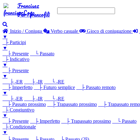
Francisez
Per i francofili
Inizio / Coniuga
Verbo casuale
Gioco di coniugazione
▼
├ Participi
▼
├ Presente
└ Passato
├ Indicativo
▼
├ Presente
▼
├ -ER
├ -IR
└ -RE
├ Imperfetto
├ Futuro semplice
├ Passato remoto
▼
├ -ER
├ -IR
└ -RE
├ Passato prossimo
├ Trapassato prossimo
├ Trapassato remo
├ Congiuntivo
▼
├ Presente
├ Imperfetto
├ Trapassato prossimo
└ Passato
├ Condizionale
▼
o
├ Presente
├ Passato
└ Passato (2
)