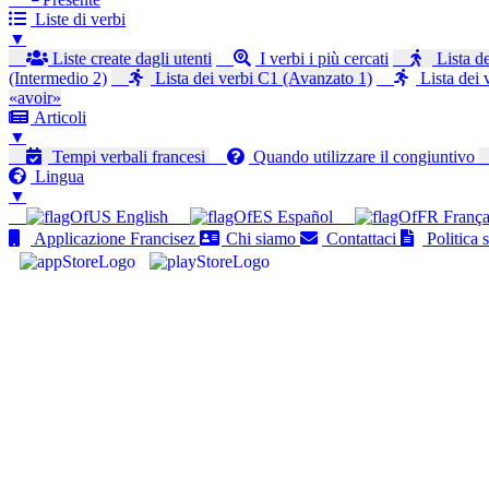
Liste di verbi
▼
Liste create dagli utenti
I verbi i più cercati
Lista de
(Intermedio 2)
Lista dei verbi C1 (Avanzato 1)
Lista dei 
«avoir»
Articoli
▼
Tempi verbali francesi
Quando utilizzare il congiuntivo
Lingua
▼
English
Español
França
Applicazione Francisez
Chi siamo
Contattaci
Politica s