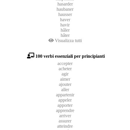
hasarder
haubaner
hausser
haver
havir
hâler
hâter
Visualizza tutti
100 verbi essenziali per principianti
accepter
acheter
agir
aimer
ajouter
aller
appartenir
appeler
apporter
apprendre
arriver
assurer
atteindre