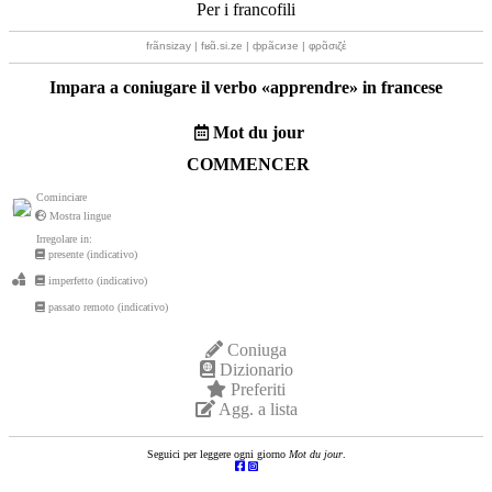
Per i francofili
frãnsizay | fʁɑ̃.si.ze | фрãсизе | φρɑ̃σιζέ
Impara a coniugare il verbo «
apprendre
» in francese
Mot du jour
COMMENCER
Cominciare
Mostra lingue
Irregolare in:
presente (indicativo)
imperfetto (indicativo)
passato remoto (indicativo)
Coniuga
Dizionario
Preferiti
Agg. a lista
Seguici per leggere ogni giorno
Mot du jour
.