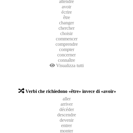
attendre
avoir
écrire
être
changer
chercher
choisir
commencer
comprendre
compter
concerner
connaître
Visualizza tutti
Verbi che richiedono «être» invece di «avoir»
aller
arriver
décéder
descendre
devenir
entrer
monter