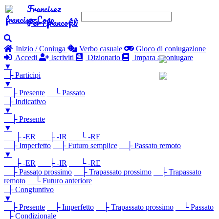
Francisez
Per i francofili
Inizio / Coniuga
Verbo casuale
Gioco di coniugazione
Accedi
Iscriviti
Dizionario
Impara a coniugare
▼
├ Participi
▼
├ Presente
└ Passato
├ Indicativo
▼
├ Presente
▼
├ -ER
├ -IR
└ -RE
├ Imperfetto
├ Futuro semplice
├ Passato remoto
▼
├ -ER
├ -IR
└ -RE
├ Passato prossimo
├ Trapassato prossimo
├ Trapassato
remoto
└ Futuro anteriore
├ Congiuntivo
▼
├ Presente
├ Imperfetto
├ Trapassato prossimo
└ Passato
├ Condizionale