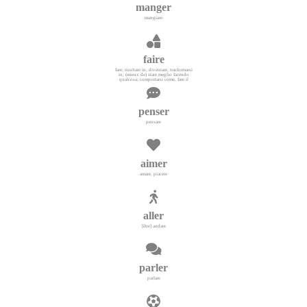
manger
mangiare
faire
fare; risultare in; diventare, trasformarsi
in; (mieux de) stare meglio facendo
qualcosa; comportarsi come, fare il
penser
pensare
aimer
amare, piacere
aller
[être] andare
parler
parlare