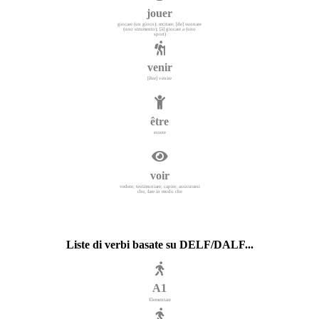
jouer
giocare (un gioco); recitare; [de] suonare
(uno strumento); [à] giocare a (uno
sport)
venir
[être] venire
être
essere
voir
vedere; testimoniare; capire; assicurarsi
che, fare in modo che
Liste di verbi basate su DELF/DALF...
A1
Elementare