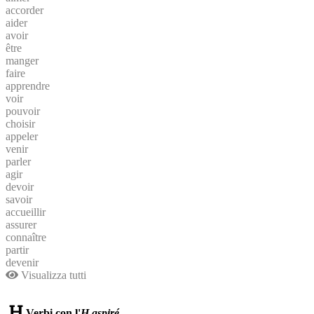
accorder
aider
avoir
être
manger
faire
apprendre
voir
pouvoir
choisir
appeler
venir
parler
agir
devoir
savoir
accueillir
assurer
connaître
partir
devenir
Visualizza tutti
Verbi con l'
H aspiré