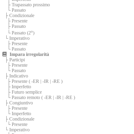
├ Trapassato prossimo
└ Passato
├ Condizionale
├ Presente
├ Passato
o
└ Passato (2
)
└ Imperativo
├ Presente
└ Passato
Impara irregolarità
├ Participi
├ Presente
└ Passato
├ Indicativo
├ Presente (
-ER
|
-IR
|
-RE
)
├ Imperfetto
├ Futuro semplice
└ Passato remoto (
-ER
|
-IR
|
-RE
)
├ Congiuntivo
├ Presente
└ Imperfetto
├ Condizionale
└ Presente
└ Imperativo