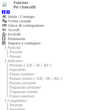
Francisez
Per i francofili
Inizio / Coniuga
Verbo casuale
Gioco di coniugazione
Accedi
Iscriviti
Dizionario
Impara a coniugare
├ Participi
├ Presente
└ Passato
├ Indicativo
├ Presente (
-ER
|
-IR
|
-RE
)
├ Imperfetto
├ Futuro semplice
├ Passato remoto (
-ER
|
-IR
|
-RE
)
├ Passato prossimo
├ Trapassato prossimo
├ Trapassato remoto
└ Futuro anteriore
├ Congiuntivo
├ Presente
├ Imperfetto