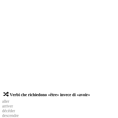
Verbi che richiedono «être» invece di «avoir»
aller
arriver
décéder
descendre