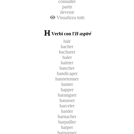
connaître
partir
devenir
Visualizza tutti
Verbi con l'
H aspiré
haïr
hacher
hachurer
haler
haleter
hancher
handicaper
hannetonner
hanter
happer
haranguer
harasser
harceler
harder
harnacher
harpailler
harper
harponner