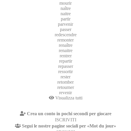
mourir
naître
naitre
partir
parvenir
passer
redescendre
remonter
renaître
renaitre
rentrer
repartir
repasser
ressortir
rester
retomber
retourner
revenir
Visualizza tutti
Crea un conto in pochi secondi per giocare
ISCRIVITI
Segui le nostre pagine sociali per «Mot du jour»