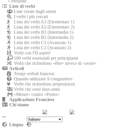
└ Presente
Liste di verbi
Liste create dagli utenti
I verbi i più cercati
Lista dei verbi A1 (Elementare 1)
Lista dei verbi A2 (Elementare 2)
Lista dei verbi B1 (Intermedio 1)
Lista dei verbi B2 (Intermedio 2)
Lista dei verbi C1 (Avanzato 1)
Lista dei verbi C2 (Avanzato 2)
Verbi con l'
H aspiré
100 verbi essenziali per principianti
Verbi che richiedono «être» invece di «avoir»
Articoli
Tempi verbali francesi
Quando utilizzare il congiuntivo
Verbi che richiedono preposizioni
Verbi che sono faux-amis
«Mener» contro «Porter»
Applicazione Francisez
Chi siamo
Contattaci
Politica sulla riservatezza
Lingua