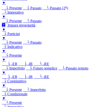
▼
o
├ Presente
├ Passato
└ Passato (2
)
└ Imperativo
▼
├ Presente
└ Passato
Impara irregolarità
▼
├ Participi
▼
├ Presente
└ Passato
├ Indicativo
▼
├ Presente
▼
├ -ER
├ -IR
└ -RE
├ Imperfetto
├ Futuro semplice
└ Passato remoto
▼
├ -ER
├ -IR
└ -RE
├ Congiuntivo
▼
├ Presente
└ Imperfetto
├ Condizionale
▼
└ Presente
└ Imperativo