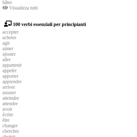
hâter
Visualizza tutti
100 verbi essenziali per principianti
accepter
acheter
agir
aimer
ajouter
aller
appartenir
appeler
apporter
apprendre
arriver
assurer
atteindre
attendre
avoir
écrire
être
changer
chercher
choisir