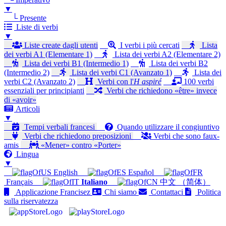
▼
└ Presente
Liste di verbi
▼
Liste create dagli utenti
I verbi i più cercati
Lista
dei verbi A1 (Elementare 1)
Lista dei verbi A2 (Elementare 2)
Lista dei verbi B1 (Intermedio 1)
Lista dei verbi B2
(Intermedio 2)
Lista dei verbi C1 (Avanzato 1)
Lista dei
verbi C2 (Avanzato 2)
Verbi con l'
H aspiré
100 verbi
essenziali per principianti
Verbi che richiedono «être» invece
di «avoir»
Articoli
▼
Tempi verbali francesi
Quando utilizzare il congiuntivo
Verbi che richiedono preposizioni
Verbi che sono faux-
amis
«Mener» contro «Porter»
Lingua
▼
English
Español
Français
Italiano
中文 （简体）
Applicazione Francisez
Chi siamo
Contattaci
Politica
sulla riservatezza