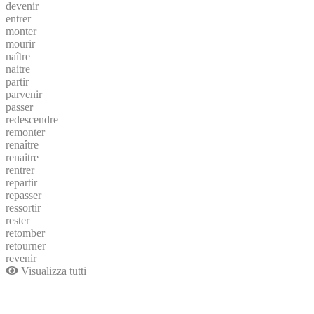
devenir
entrer
monter
mourir
naître
naitre
partir
parvenir
passer
redescendre
remonter
renaître
renaitre
rentrer
repartir
repasser
ressortir
rester
retomber
retourner
revenir
Visualizza tutti