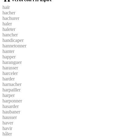
haïr
hacher
hachurer
haler
haleter
hancher
handicaper
hannetonner
hanter
happer
haranguer
harasser
harceler
harder
harnacher
harpailler
harper
harponner
hasarder
haubaner
hausser
haver
havir
hâler