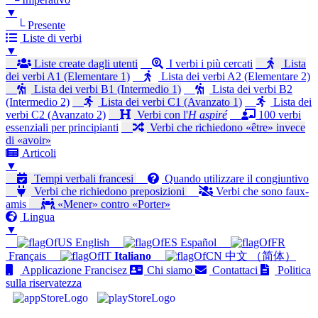
▼
└ Presente
Liste di verbi
▼
Liste create dagli utenti
I verbi i più cercati
Lista
dei verbi A1 (Elementare 1)
Lista dei verbi A2 (Elementare 2)
Lista dei verbi B1 (Intermedio 1)
Lista dei verbi B2
(Intermedio 2)
Lista dei verbi C1 (Avanzato 1)
Lista dei
verbi C2 (Avanzato 2)
Verbi con l'
H aspiré
100 verbi
essenziali per principianti
Verbi che richiedono «être» invece
di «avoir»
Articoli
▼
Tempi verbali francesi
Quando utilizzare il congiuntivo
Verbi che richiedono preposizioni
Verbi che sono faux-
amis
«Mener» contro «Porter»
Lingua
▼
English
Español
Français
Italiano
中文 （简体）
Applicazione Francisez
Chi siamo
Contattaci
Politica
sulla riservatezza