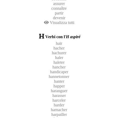
assurer
connaître
partir
devenir
Visualizza tutti
Verbi con l'
H aspiré
haïr
hacher
hachurer
haler
haleter
hancher
handicaper
hannetonner
hanter
happer
haranguer
harasser
harceler
harder
harnacher
harpailler