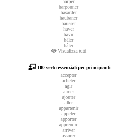
harper
harponner
hasarder
haubaner
hausser
haver
havir
hâler
hâter
Visualizza tutti
100 verbi essenziali per principianti
accepter
acheter
agir
aimer
ajouter
aller
appartenir
appeler
apporter
apprendre
arriver
assurer