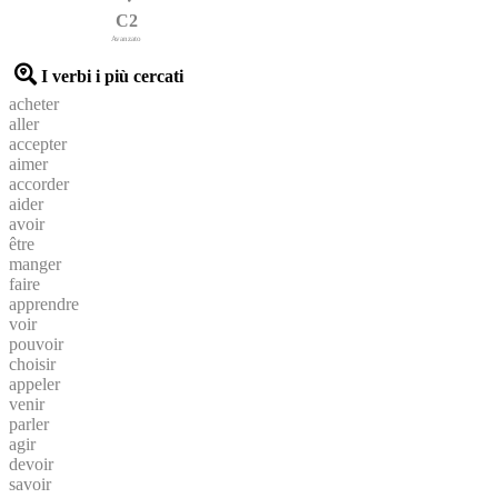
C2
Avanzato
I verbi i più cercati
acheter
aller
accepter
aimer
accorder
aider
avoir
être
manger
faire
apprendre
voir
pouvoir
choisir
appeler
venir
parler
agir
devoir
savoir