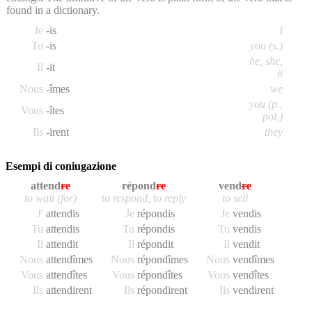
found in a dictionary.
Je
-is
I
Tu
-is
you (s.)
he, she,
Il
-it
it
Nous
-îmes
we
you (p.,
Vous
-îtes
pol.)
Ils
-irent
they
Esempi di coniugazione
attend
re
répond
re
vend
re
to wait (for)
to respond, to reply
to sell
J'
attend
is
Je
répond
is
Je
vend
is
Tu
attend
is
Tu
répond
is
Tu
vend
is
Il
attend
it
Il
répond
it
Il
vend
it
Nous
attend
îmes
Nous
répond
îmes
Nous
vend
îmes
Vous
attend
îtes
Vous
répond
îtes
Vous
vend
îtes
Ils
attend
irent
Ils
répond
irent
Ils
vend
irent