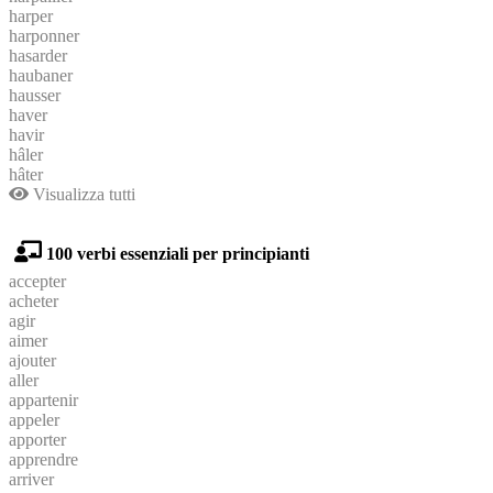
harper
harponner
hasarder
haubaner
hausser
haver
havir
hâler
hâter
Visualizza tutti
100 verbi essenziali per principianti
accepter
acheter
agir
aimer
ajouter
aller
appartenir
appeler
apporter
apprendre
arriver