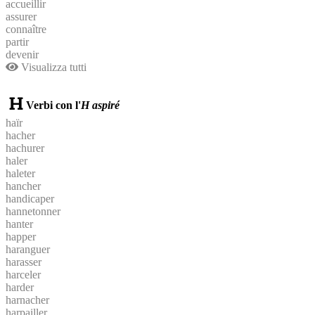
accueillir
assurer
connaître
partir
devenir
Visualizza tutti
Verbi con l'
H aspiré
haïr
hacher
hachurer
haler
haleter
hancher
handicaper
hannetonner
hanter
happer
haranguer
harasser
harceler
harder
harnacher
harpailler