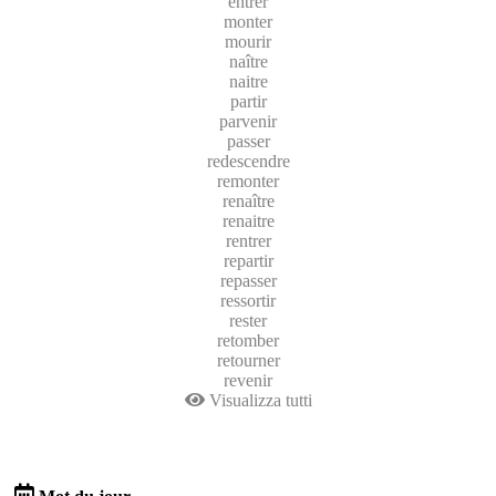
entrer
monter
mourir
naître
naitre
partir
parvenir
passer
redescendre
remonter
renaître
renaitre
rentrer
repartir
repasser
ressortir
rester
retomber
retourner
revenir
Visualizza tutti