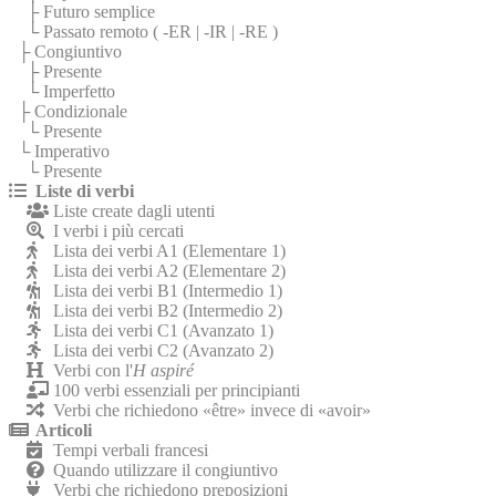
├ Futuro semplice
└ Passato remoto (
-ER
|
-IR
|
-RE
)
├ Congiuntivo
├ Presente
└ Imperfetto
├ Condizionale
└ Presente
└ Imperativo
└ Presente
Liste di verbi
Liste create dagli utenti
I verbi i più cercati
Lista dei verbi A1 (Elementare 1)
Lista dei verbi A2 (Elementare 2)
Lista dei verbi B1 (Intermedio 1)
Lista dei verbi B2 (Intermedio 2)
Lista dei verbi C1 (Avanzato 1)
Lista dei verbi C2 (Avanzato 2)
Verbi con l'
H aspiré
100 verbi essenziali per principianti
Verbi che richiedono «être» invece di «avoir»
Articoli
Tempi verbali francesi
Quando utilizzare il congiuntivo
Verbi che richiedono preposizioni