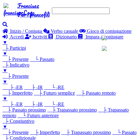
Francisez
Per i francofili
Inizio / Coniuga
Verbo casuale
Gioco di coniugazione
Accedi
Iscriviti
Dizionario
Impara a coniugare
▼
├ Participi
▼
├ Presente
└ Passato
├ Indicativo
▼
├ Presente
▼
├ -ER
├ -IR
└ -RE
├ Imperfetto
├ Futuro semplice
├ Passato remoto
▼
├ -ER
├ -IR
└ -RE
├ Passato prossimo
├ Trapassato prossimo
├ Trapassato
remoto
└ Futuro anteriore
├ Congiuntivo
▼
├ Presente
├ Imperfetto
├ Trapassato prossimo
└ Passato
├ Condizionale