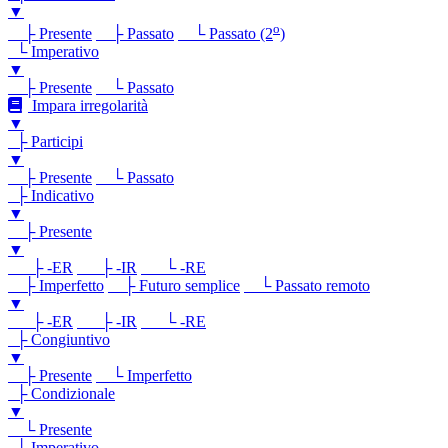
▼
o
├ Presente
├ Passato
└ Passato (2
)
└ Imperativo
▼
├ Presente
└ Passato
Impara irregolarità
▼
├ Participi
▼
├ Presente
└ Passato
├ Indicativo
▼
├ Presente
▼
├ -ER
├ -IR
└ -RE
├ Imperfetto
├ Futuro semplice
└ Passato remoto
▼
├ -ER
├ -IR
└ -RE
├ Congiuntivo
▼
├ Presente
└ Imperfetto
├ Condizionale
▼
└ Presente
└ Imperativo