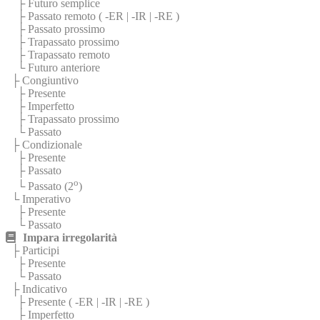
├ Futuro semplice
├ Passato remoto (
-ER
|
-IR
|
-RE
)
├ Passato prossimo
├ Trapassato prossimo
├ Trapassato remoto
└ Futuro anteriore
├ Congiuntivo
├ Presente
├ Imperfetto
├ Trapassato prossimo
└ Passato
├ Condizionale
├ Presente
├ Passato
o
└ Passato (2
)
└ Imperativo
├ Presente
└ Passato
Impara irregolarità
├ Participi
├ Presente
└ Passato
├ Indicativo
├ Presente (
-ER
|
-IR
|
-RE
)
├ Imperfetto