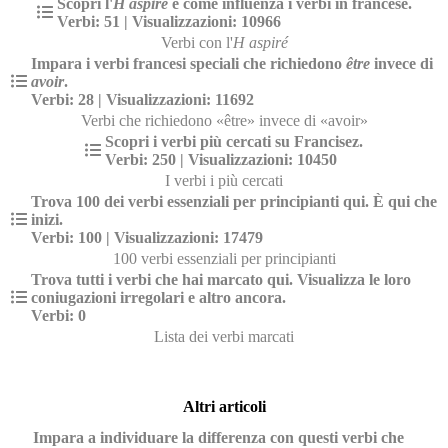
Scopri l'
H aspiré
e come influenza i verbi in francese.
Verbi: 51 | Visualizzazioni: 10966
Verbi con l'
H aspiré
Impara i verbi francesi speciali che richiedono
être
invece di
avoir
.
Verbi: 28 | Visualizzazioni: 11692
Verbi che richiedono «être» invece di «avoir»
Scopri i verbi più cercati su Francisez.
Verbi: 250 | Visualizzazioni: 10450
I verbi i più cercati
Trova 100 dei verbi essenziali per principianti qui. È qui che
inizi.
Verbi: 100 | Visualizzazioni: 17479
100 verbi essenziali per principianti
Trova tutti i verbi che hai marcato qui. Visualizza le loro
coniugazioni irregolari e altro ancora.
Verbi: 0
Lista dei verbi marcati
Altri articoli
Impara a individuare la differenza con questi verbi che