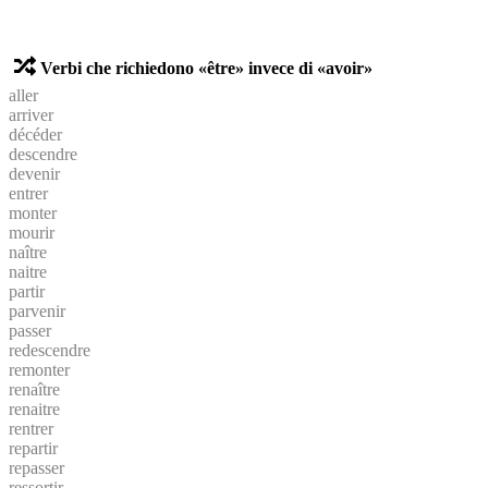
Verbi che richiedono «être» invece di «avoir»
aller
arriver
décéder
descendre
devenir
entrer
monter
mourir
naître
naitre
partir
parvenir
passer
redescendre
remonter
renaître
renaitre
rentrer
repartir
repasser
ressortir