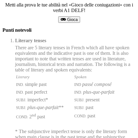
Metti alla prova le tue abilità nel «Gioco delle coniugazioni» con i
verbi A1 DELF!
Gioca
Punti notevoli
Literary tenses
There are 5 literary tenses in French which all have spoken
equivalents and the indicative past is one of them. It is also
important to note that written tenses are used in literature,
journalism, historical texts and narration. The following is a
table of literary and spoken equivalents:
Literary
Spoken
simple past
passé composé
IND.
IND
past perfect
plus-que-parfait
IND.
IND.
imperfect*
present
SUBJ.
SUBJ.
plus-que-parfait**
past
SUBJ.
SUBJ.
nd
past
COND.
2
past
COND.
* The subjunctive imperfect tense is only the literary form
when main clause is in the past tense and the subjunctive