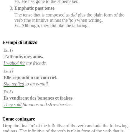
Es. He has gone to the shoemaker.
Emphatic past tense
The tense that is composed as
did
plus the plain form of the
verb (the infinitive minus the 'to') when writing.
Es. Although, they did like the tailoring.
Esempi di utilizzo
Es. 1)
J'attendis
mes amis.
I waited for
my friends.
Es. 2)
Elle répondit
à un courriel.
She replied
to an e-mail.
Es. 3)
Ils vendirent
des bananes et fraises.
They sold
bananas and strawberries.
Come coniugare
Drop the final 're' of the infinitive of the verb and add the following
endings. The infinitive of the verb is plain form of the verb that is