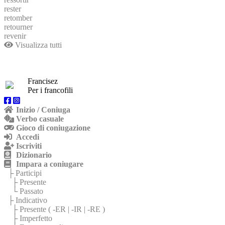
rester
retomber
retourner
revenir
Visualizza tutti
Francisez
Per i francofili
Inizio / Coniuga
Verbo casuale
Gioco di coniugazione
Accedi
Iscriviti
Dizionario
Impara a coniugare
├ Participi
├ Presente
└ Passato
├ Indicativo
├ Presente (
-ER
|
-IR
|
-RE
)
├ Imperfetto