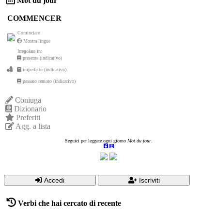
Mot du jour
COMMENCER
Cominciare
Mostra lingue
Irregolare in:
presente (indicativo)
imperfetto (indicativo)
passato remoto (indicativo)
Coniuga
Dizionario
Preferiti
Agg. a lista
Seguici per leggere ogni giorno
Mot du jour
.
Accedi
Iscriviti
Verbi che hai cercato di recente