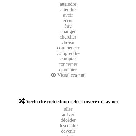
atteindre
attendre
avoir
écrire
être
changer
chercher
choisir
commencer
comprendre
compter
concerner
connaître
Visualizza tutti
Verbi che richiedono «être» invece di «avoir»
aller
arriver
décéder
descendre
devenir