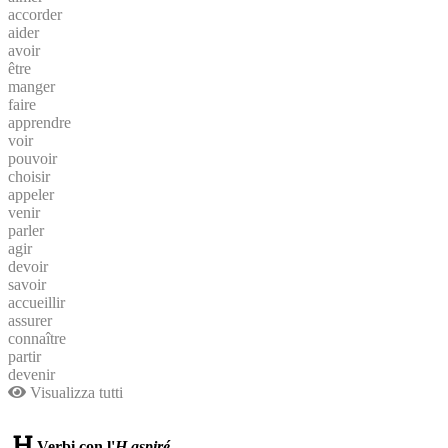
accorder
aider
avoir
être
manger
faire
apprendre
voir
pouvoir
choisir
appeler
venir
parler
agir
devoir
savoir
accueillir
assurer
connaître
partir
devenir
Visualizza tutti
Verbi con l'
H aspiré