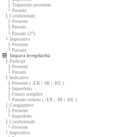
├ Trapassato prossimo
└ Passato
├ Condizionale
├ Presente
├ Passato
o
└ Passato (2
)
└ Imperativo
├ Presente
└ Passato
Impara irregolarità
├ Participi
├ Presente
└ Passato
├ Indicativo
├ Presente (
-ER
|
-IR
|
-RE
)
├ Imperfetto
├ Futuro semplice
└ Passato remoto (
-ER
|
-IR
|
-RE
)
├ Congiuntivo
├ Presente
└ Imperfetto
├ Condizionale
└ Presente
└ Imperativo