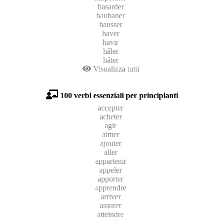
hasarder
haubaner
hausser
haver
havir
hâler
hâter
Visualizza tutti
100 verbi essenziali per principianti
accepter
acheter
agir
aimer
ajouter
aller
appartenir
appeler
apporter
apprendre
arriver
assurer
atteindre