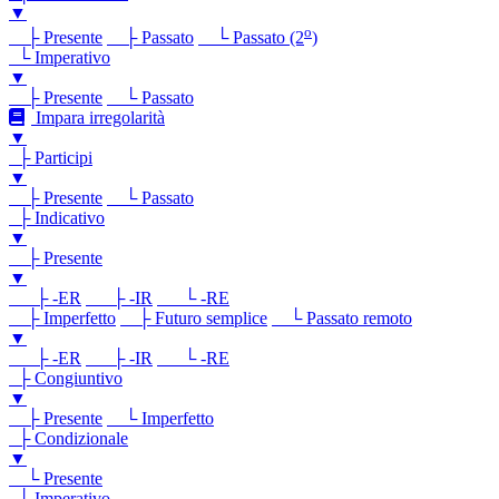
▼
o
├ Presente
├ Passato
└ Passato (2
)
└ Imperativo
▼
├ Presente
└ Passato
Impara irregolarità
▼
├ Participi
▼
├ Presente
└ Passato
├ Indicativo
▼
├ Presente
▼
├ -ER
├ -IR
└ -RE
├ Imperfetto
├ Futuro semplice
└ Passato remoto
▼
├ -ER
├ -IR
└ -RE
├ Congiuntivo
▼
├ Presente
└ Imperfetto
├ Condizionale
▼
└ Presente
└ Imperativo