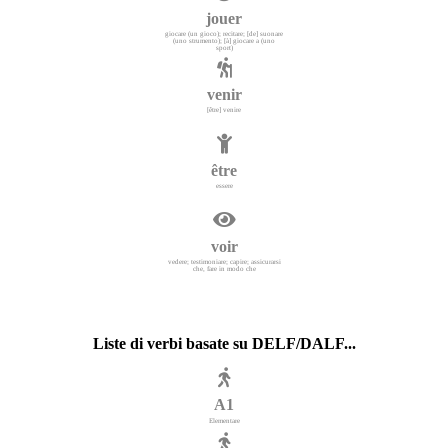
jouer
giocare (un gioco); recitare; [de] suonare
(uno strumento); [à] giocare a (uno
sport)
venir
[être] venire
être
essere
voir
vedere; testimoniare; capire; assicurarsi
che, fare in modo che
Liste di verbi basate su DELF/DALF...
A1
Elementare