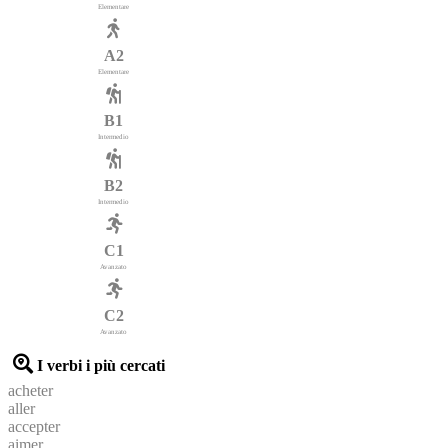
Elementare
A2
Elementare
B1
Intermedio
B2
Intermedio
C1
Avanzato
C2
Avanzato
I verbi i più cercati
acheter
aller
accepter
aimer