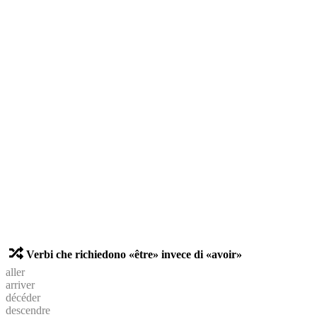
Verbi che richiedono «être» invece di «avoir»
aller
arriver
décéder
descendre