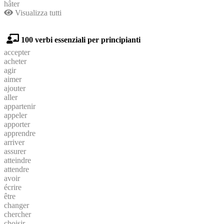
hâter
Visualizza tutti
100 verbi essenziali per principianti
accepter
acheter
agir
aimer
ajouter
aller
appartenir
appeler
apporter
apprendre
arriver
assurer
atteindre
attendre
avoir
écrire
être
changer
chercher
choisir