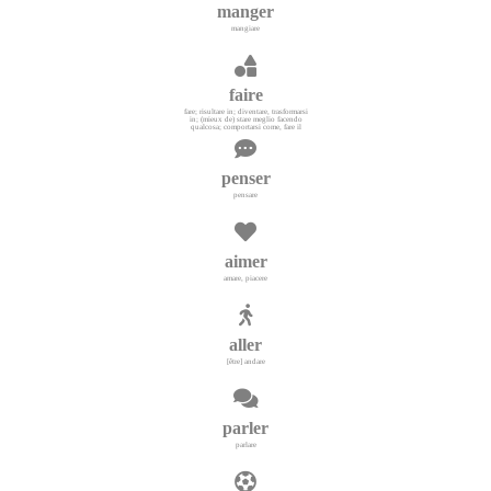
manger
mangiare
faire
fare; risultare in; diventare, trasformarsi
in; (mieux de) stare meglio facendo
qualcosa; comportarsi come, fare il
penser
pensare
aimer
amare, piacere
aller
[être] andare
parler
parlare