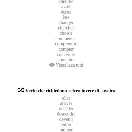
attendre
avoir
écrire
être
changer
chercher
choisir
commencer
comprendre
compter
concerner
connaître
Visualizza tutti
Verbi che richiedono «être» invece di «avoir»
aller
arriver
décéder
descendre
devenir
entrer
monter