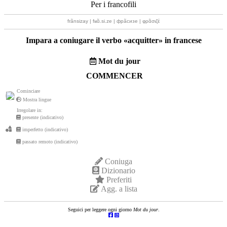
Per i francofili
frãnsizay | fʁɑ̃.si.ze | фрãсизе | φρɑ̃σιζέ
Impara a coniugare il verbo «
acquitter
» in francese
Mot du jour
COMMENCER
Cominciare
Mostra lingue
Irregolare in:
presente (indicativo)
imperfetto (indicativo)
passato remoto (indicativo)
Coniuga
Dizionario
Preferiti
Agg. a lista
Seguici per leggere ogni giorno
Mot du jour
.