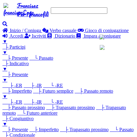
Francisez
Per i francofili
Inizio / Coniuga
Verbo casuale
Gioco di coniugazione
Accedi
Iscriviti
Dizionario
Impara a coniugare
▼
├ Participi
▼
├ Presente
└ Passato
├ Indicativo
▼
├ Presente
▼
├ -ER
├ -IR
└ -RE
├ Imperfetto
├ Futuro semplice
├ Passato remoto
▼
├ -ER
├ -IR
└ -RE
├ Passato prossimo
├ Trapassato prossimo
├ Trapassato
remoto
└ Futuro anteriore
├ Congiuntivo
▼
├ Presente
├ Imperfetto
├ Trapassato prossimo
└ Passato
├ Condizionale