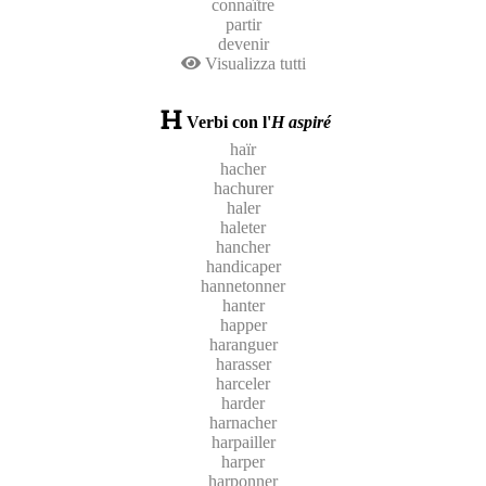
connaître
partir
devenir
Visualizza tutti
Verbi con l'
H aspiré
haïr
hacher
hachurer
haler
haleter
hancher
handicaper
hannetonner
hanter
happer
haranguer
harasser
harceler
harder
harnacher
harpailler
harper
harponner