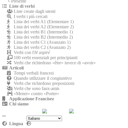
└ Presente
Liste di verbi
Liste create dagli utenti
I verbi i più cercati
Lista dei verbi A1 (Elementare 1)
Lista dei verbi A2 (Elementare 2)
Lista dei verbi B1 (Intermedio 1)
Lista dei verbi B2 (Intermedio 2)
Lista dei verbi C1 (Avanzato 1)
Lista dei verbi C2 (Avanzato 2)
Verbi con l'
H aspiré
100 verbi essenziali per principianti
Verbi che richiedono «être» invece di «avoir»
Articoli
Tempi verbali francesi
Quando utilizzare il congiuntivo
Verbi che richiedono preposizioni
Verbi che sono faux-amis
«Mener» contro «Porter»
Applicazione Francisez
Chi siamo
Contattaci
Politica sulla riservatezza
Lingua