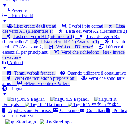
▼
└ Presente
Liste di verbi
▼
Liste create dagli utenti
I verbi i più cercati
Lista
dei verbi A1 (Elementare 1)
Lista dei verbi A2 (Elementare 2)
Lista dei verbi B1 (Intermedio 1)
Lista dei verbi B2
(Intermedio 2)
Lista dei verbi C1 (Avanzato 1)
Lista dei
verbi C2 (Avanzato 2)
Verbi con l'
H aspiré
100 verbi
essenziali per principianti
Verbi che richiedono «être» invece
di «avoir»
Articoli
▼
Tempi verbali francesi
Quando utilizzare il congiuntivo
Verbi che richiedono preposizioni
Verbi che sono faux-
amis
«Mener» contro «Porter»
Lingua
▼
English
Español
Français
Italiano
中文 （简体）
Applicazione Francisez
Chi siamo
Contattaci
Politica
sulla riservatezza