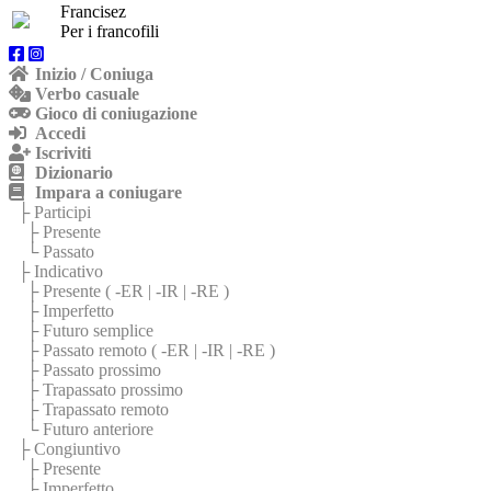
Francisez
Per i francofili
Inizio / Coniuga
Verbo casuale
Gioco di coniugazione
Accedi
Iscriviti
Dizionario
Impara a coniugare
├ Participi
├ Presente
└ Passato
├ Indicativo
├ Presente (
-ER
|
-IR
|
-RE
)
├ Imperfetto
├ Futuro semplice
├ Passato remoto (
-ER
|
-IR
|
-RE
)
├ Passato prossimo
├ Trapassato prossimo
├ Trapassato remoto
└ Futuro anteriore
├ Congiuntivo
├ Presente
├ Imperfetto