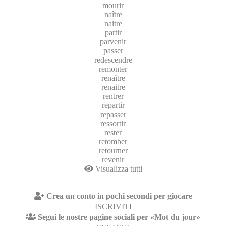
mourir
naître
naitre
partir
parvenir
passer
redescendre
remonter
renaître
renaitre
rentrer
repartir
repasser
ressortir
rester
retomber
retourner
revenir
Visualizza tutti
Crea un conto in pochi secondi per giocare
ISCRIVITI
Segui le nostre pagine sociali per «Mot du jour»