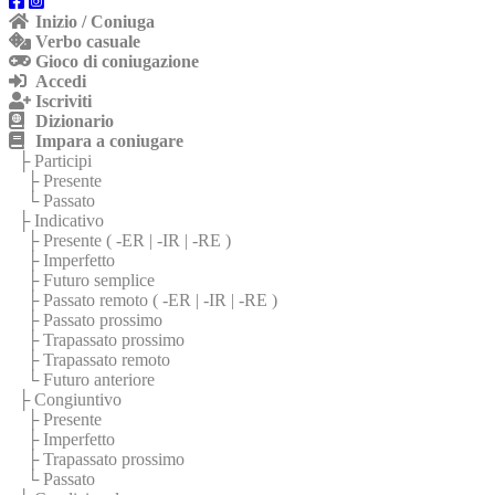
Inizio / Coniuga
Verbo casuale
Gioco di coniugazione
Accedi
Iscriviti
Dizionario
Impara a coniugare
├ Participi
├ Presente
└ Passato
├ Indicativo
├ Presente (
-ER
|
-IR
|
-RE
)
├ Imperfetto
├ Futuro semplice
├ Passato remoto (
-ER
|
-IR
|
-RE
)
├ Passato prossimo
├ Trapassato prossimo
├ Trapassato remoto
└ Futuro anteriore
├ Congiuntivo
├ Presente
├ Imperfetto
├ Trapassato prossimo
└ Passato