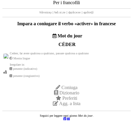
Per i francofili
frãnsizay | fʁɑ̃.si.ze | фрãсизе | φρɑ̃σιζέ
Impara a coniugare il verbo «
activer
» in francese
Mot du jour
CÉDER
Cedere; far avere qualcosa a qualcuno, passare qualcosa a qualcuno
Mostra lingue
Irregolare in:
presente (indicativo)
presente (congiuntivo)
Coniuga
Dizionario
Preferiti
Agg. a lista
Seguici per leggere ogni giorno
Mot du jour
.