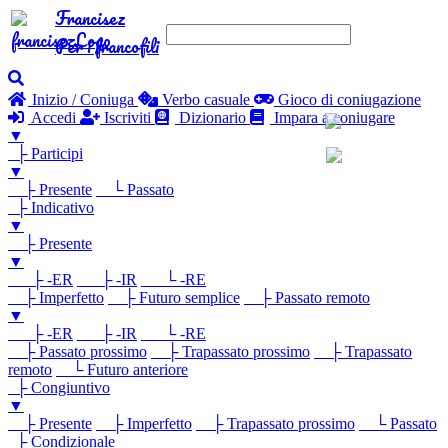
Francisez
Per i francofili
Inizio / Coniuga
Verbo casuale
Gioco di coniugazione
Accedi
Iscriviti
Dizionario
Impara a coniugare
▼
├ Participi
▼
├ Presente
└ Passato
├ Indicativo
▼
├ Presente
▼
├ -ER
├ -IR
└ -RE
├ Imperfetto
├ Futuro semplice
├ Passato remoto
▼
├ -ER
├ -IR
└ -RE
├ Passato prossimo
├ Trapassato prossimo
├ Trapassato
remoto
└ Futuro anteriore
├ Congiuntivo
▼
├ Presente
├ Imperfetto
├ Trapassato prossimo
└ Passato
├ Condizionale