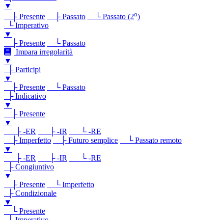
▼
o
├ Presente
├ Passato
└ Passato (2
)
└ Imperativo
▼
├ Presente
└ Passato
Impara irregolarità
▼
├ Participi
▼
├ Presente
└ Passato
├ Indicativo
▼
├ Presente
▼
├ -ER
├ -IR
└ -RE
├ Imperfetto
├ Futuro semplice
└ Passato remoto
▼
├ -ER
├ -IR
└ -RE
├ Congiuntivo
▼
├ Presente
└ Imperfetto
├ Condizionale
▼
└ Presente
└ Imperativo