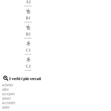
A2
Elementare
B1
Intermedio
B2
Intermedio
C1
Avanzato
C2
Avanzato
I verbi i più cercati
acheter
aller
accepter
aimer
accorder
aider