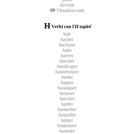
devenir
Visualizza tutti
Verbi con l'
H aspiré
haïr
hacher
hachurer
haler
haleter
hancher
handicaper
hannetonner
hanter
happer
haranguer
harasser
harceler
harder
harnacher
harpailler
harper
harponner
hasarder