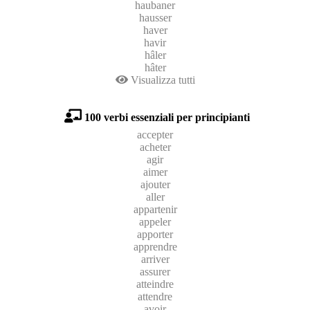
haubaner
hausser
haver
havir
hâler
hâter
Visualizza tutti
100 verbi essenziali per principianti
accepter
acheter
agir
aimer
ajouter
aller
appartenir
appeler
apporter
apprendre
arriver
assurer
atteindre
attendre
avoir