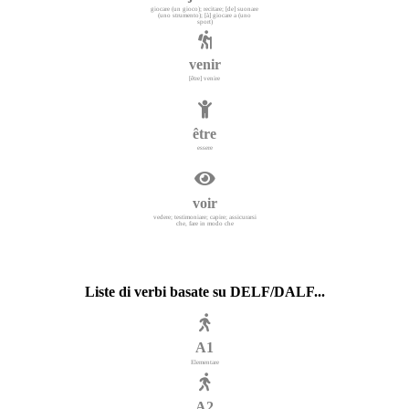
giocare (un gioco); recitare; [de] suonare
(uno strumento); [à] giocare a (uno
sport)
venir
[être] venire
être
essere
voir
vedere; testimoniare; capire; assicurarsi
che, fare in modo che
Liste di verbi basate su DELF/DALF...
A1
Elementare
A2