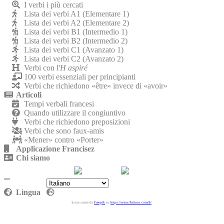
I verbi i più cercati
Lista dei verbi A1 (Elementare 1)
Lista dei verbi A2 (Elementare 2)
Lista dei verbi B1 (Intermedio 1)
Lista dei verbi B2 (Intermedio 2)
Lista dei verbi C1 (Avanzato 1)
Lista dei verbi C2 (Avanzato 2)
Verbi con l'
H aspiré
100 verbi essenziali per principianti
Verbi che richiedono «être» invece di «avoir»
Articoli
Tempi verbali francesi
Quando utilizzare il congiuntivo
Verbi che richiedono preposizioni
Verbi che sono faux-amis
«Mener» contro «Porter»
Applicazione Francisez
Chi siamo
Contattaci
Politica sulla riservatezza
Lingua
Icone create da
Freepik
su
https://www.flaticon.com/fr/
.