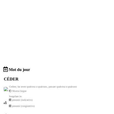
Mot du jour
CÉDER
Cedere; far avere qualcosa a qualcuno, passare qualcosa a qualcuno
Mostra lingue
Irregolare in:
presente (indicativo)
presente (congiuntivo)