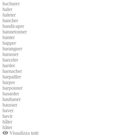
hachurer
haler
haleter
hancher
handicaper
hannetonner
hanter
happer
haranguer
harasser
harceler
harder
harnacher
harpailler
harper
harponner
hasarder
haubaner
hausser
haver
havir
hâler
hâter
Visualizza tutti