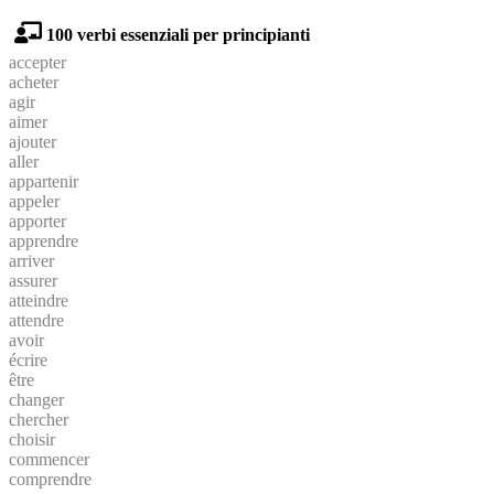
100 verbi essenziali per principianti
accepter
acheter
agir
aimer
ajouter
aller
appartenir
appeler
apporter
apprendre
arriver
assurer
atteindre
attendre
avoir
écrire
être
changer
chercher
choisir
commencer
comprendre