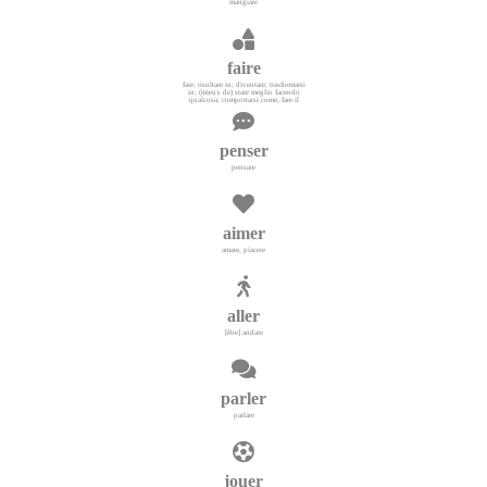
mangiare
faire
fare; risultare in; diventare, trasformarsi
in; (mieux de) stare meglio facendo
qualcosa; comportarsi come, fare il
penser
pensare
aimer
amare, piacere
aller
[être] andare
parler
parlare
jouer