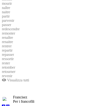
mourir
naître
naitre
partir
parvenir
passer
redescendre
remonter
renaître
renaitre
rentrer
repartir
repasser
ressortir
rester
retomber
retourner
revenir
Visualizza tutti
Francisez
Per i francofili