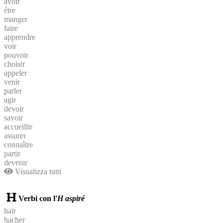
avoir
être
manger
faire
apprendre
voir
pouvoir
choisir
appeler
venir
parler
agir
devoir
savoir
accueillir
assurer
connaître
partir
devenir
Visualizza tutti
Verbi con l'
H aspiré
haïr
hacher