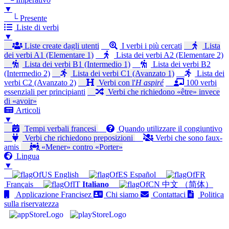
▼
└ Presente
Liste di verbi
▼
Liste create dagli utenti
I verbi i più cercati
Lista
dei verbi A1 (Elementare 1)
Lista dei verbi A2 (Elementare 2)
Lista dei verbi B1 (Intermedio 1)
Lista dei verbi B2
(Intermedio 2)
Lista dei verbi C1 (Avanzato 1)
Lista dei
verbi C2 (Avanzato 2)
Verbi con l'
H aspiré
100 verbi
essenziali per principianti
Verbi che richiedono «être» invece
di «avoir»
Articoli
▼
Tempi verbali francesi
Quando utilizzare il congiuntivo
Verbi che richiedono preposizioni
Verbi che sono faux-
amis
«Mener» contro «Porter»
Lingua
▼
English
Español
Français
Italiano
中文 （简体）
Applicazione Francisez
Chi siamo
Contattaci
Politica
sulla riservatezza