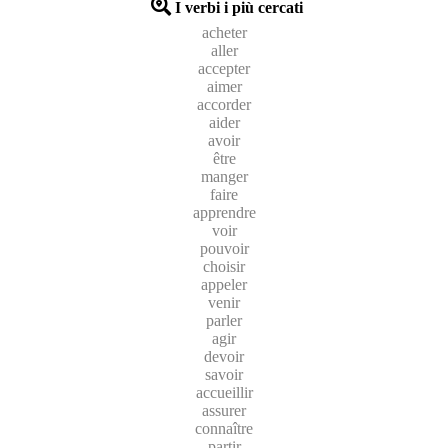
I verbi i più cercati
acheter
aller
accepter
aimer
accorder
aider
avoir
être
manger
faire
apprendre
voir
pouvoir
choisir
appeler
venir
parler
agir
devoir
savoir
accueillir
assurer
connaître
partir