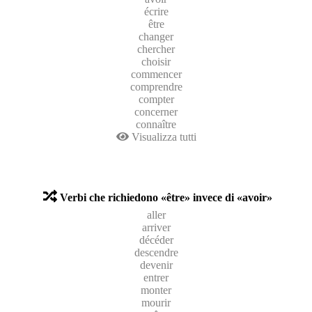
écrire
être
changer
chercher
choisir
commencer
comprendre
compter
concerner
connaître
Visualizza tutti
Verbi che richiedono «être» invece di «avoir»
aller
arriver
décéder
descendre
devenir
entrer
monter
mourir