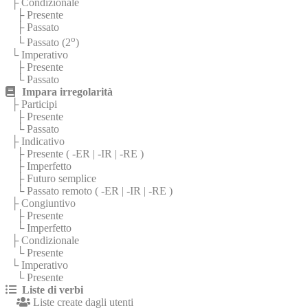
├ Condizionale
├ Presente
├ Passato
o
└ Passato (2
)
└ Imperativo
├ Presente
└ Passato
Impara irregolarità
├ Participi
├ Presente
└ Passato
├ Indicativo
├ Presente (
-ER
|
-IR
|
-RE
)
├ Imperfetto
├ Futuro semplice
└ Passato remoto (
-ER
|
-IR
|
-RE
)
├ Congiuntivo
├ Presente
└ Imperfetto
├ Condizionale
└ Presente
└ Imperativo
└ Presente
Liste di verbi
Liste create dagli utenti