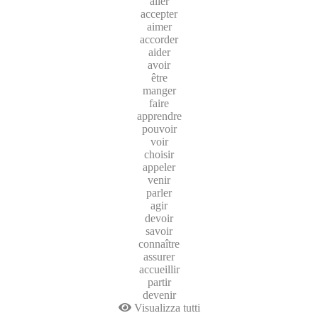
aller
accepter
aimer
accorder
aider
avoir
être
manger
faire
apprendre
pouvoir
voir
choisir
appeler
venir
parler
agir
devoir
savoir
connaître
assurer
accueillir
partir
devenir
Visualizza tutti