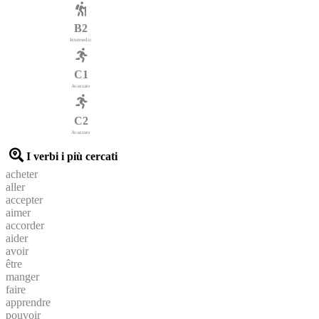
B2
Intermedio
C1
Avanzato
C2
Avanzato
I verbi i più cercati
acheter
aller
accepter
aimer
accorder
aider
avoir
être
manger
faire
apprendre
pouvoir