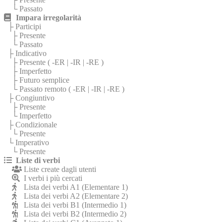
└ Passato
Impara irregolarità
├ Participi
├ Presente
└ Passato
├ Indicativo
├ Presente (
-ER
|
-IR
|
-RE
)
├ Imperfetto
├ Futuro semplice
└ Passato remoto (
-ER
|
-IR
|
-RE
)
├ Congiuntivo
├ Presente
└ Imperfetto
├ Condizionale
└ Presente
└ Imperativo
└ Presente
Liste di verbi
Liste create dagli utenti
I verbi i più cercati
Lista dei verbi A1 (Elementare 1)
Lista dei verbi A2 (Elementare 2)
Lista dei verbi B1 (Intermedio 1)
Lista dei verbi B2 (Intermedio 2)