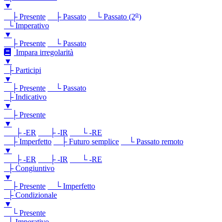
▼
o
├ Presente
├ Passato
└ Passato (2
)
└ Imperativo
▼
├ Presente
└ Passato
Impara irregolarità
▼
├ Participi
▼
├ Presente
└ Passato
├ Indicativo
▼
├ Presente
▼
├ -ER
├ -IR
└ -RE
├ Imperfetto
├ Futuro semplice
└ Passato remoto
▼
├ -ER
├ -IR
└ -RE
├ Congiuntivo
▼
├ Presente
└ Imperfetto
├ Condizionale
▼
└ Presente
└ Imperativo