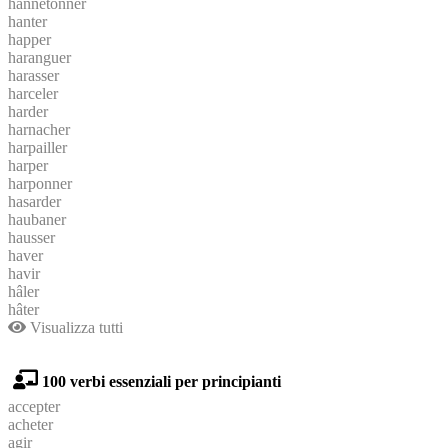
hannetonner
hanter
happer
haranguer
harasser
harceler
harder
harnacher
harpailler
harper
harponner
hasarder
haubaner
hausser
haver
havir
hâler
hâter
Visualizza tutti
100 verbi essenziali per principianti
accepter
acheter
agir