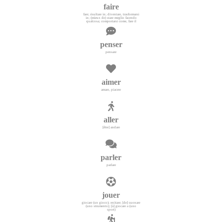
faire
fare; risultare in; diventare, trasformarsi
in; (mieux de) stare meglio facendo
qualcosa; comportarsi come, fare il
penser
pensare
aimer
amare, piacere
aller
[être] andare
parler
parlare
jouer
giocare (un gioco); recitare; [de] suonare
(uno strumento); [à] giocare a (uno
sport)