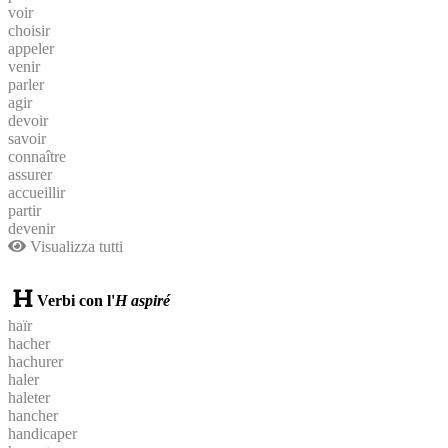
voir
choisir
appeler
venir
parler
agir
devoir
savoir
connaître
assurer
accueillir
partir
devenir
Visualizza tutti
Verbi con l'
H aspiré
haïr
hacher
hachurer
haler
haleter
hancher
handicaper