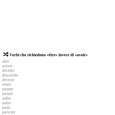
Verbi che richiedono «être» invece di «avoir»
aller
arriver
décéder
descendre
devenir
entrer
monter
mourir
naître
naitre
partir
parvenir