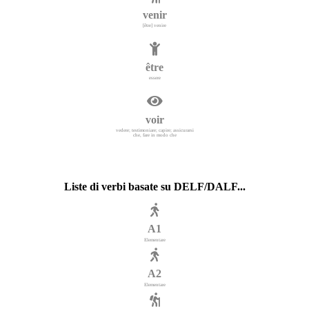
venir
[être] venire
être
essere
voir
vedere; testimoniare; capire; assicurarsi
che, fare in modo che
Liste di verbi basate su DELF/DALF...
A1
Elementare
A2
Elementare