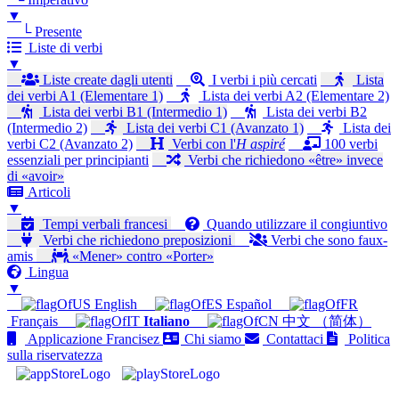
▼
└ Presente
Liste di verbi
▼
Liste create dagli utenti
I verbi i più cercati
Lista
dei verbi A1 (Elementare 1)
Lista dei verbi A2 (Elementare 2)
Lista dei verbi B1 (Intermedio 1)
Lista dei verbi B2
(Intermedio 2)
Lista dei verbi C1 (Avanzato 1)
Lista dei
verbi C2 (Avanzato 2)
Verbi con l'
H aspiré
100 verbi
essenziali per principianti
Verbi che richiedono «être» invece
di «avoir»
Articoli
▼
Tempi verbali francesi
Quando utilizzare il congiuntivo
Verbi che richiedono preposizioni
Verbi che sono faux-
amis
«Mener» contro «Porter»
Lingua
▼
English
Español
Français
Italiano
中文 （简体）
Applicazione Francisez
Chi siamo
Contattaci
Politica
sulla riservatezza