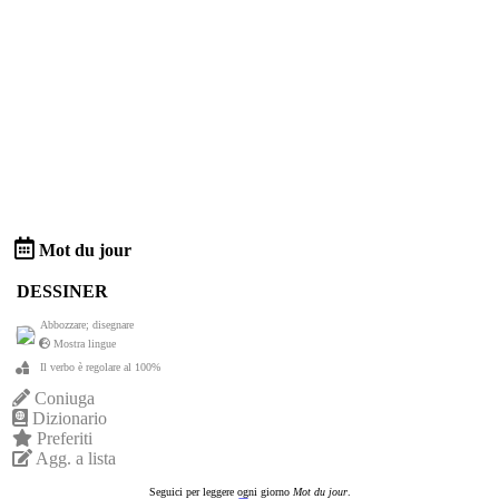
Mot du jour
DESSINER
Abbozzare; disegnare
Mostra lingue
Il verbo è regolare al 100%
Coniuga
Dizionario
Preferiti
Agg. a lista
Seguici per leggere ogni giorno
Mot du jour
.