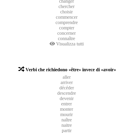
changer
chercher
choisir
commencer
comprendre
compter
concerner
connaître
Visualizza tutti
Verbi che richiedono «être» invece di «avoir»
aller
arriver
décéder
descendre
devenir
entrer
monter
mourir
naître
naitre
partir