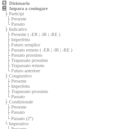
Dizionario
Impara a coniugare
├ Participi
├ Presente
└ Passato
├ Indicativo
├ Presente (
-ER
|
-IR
|
-RE
)
├ Imperfetto
├ Futuro semplice
├ Passato remoto (
-ER
|
-IR
|
-RE
)
├ Passato prossimo
├ Trapassato prossimo
├ Trapassato remoto
└ Futuro anteriore
├ Congiuntivo
├ Presente
├ Imperfetto
├ Trapassato prossimo
└ Passato
├ Condizionale
├ Presente
├ Passato
o
└ Passato (2
)
└ Imperativo
├ Presente