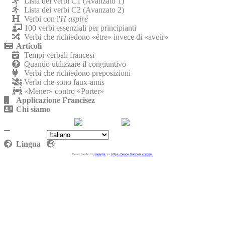
Lista dei verbi C1 (Avanzato 1)
Lista dei verbi C2 (Avanzato 2)
Verbi con l'
H aspiré
100 verbi essenziali per principianti
Verbi che richiedono «être» invece di «avoir»
Articoli
Tempi verbali francesi
Quando utilizzare il congiuntivo
Verbi che richiedono preposizioni
Verbi che sono faux-amis
«Mener» contro «Porter»
Applicazione Francisez
Chi siamo
Contattaci
Politica sulla riservatezza
Lingua
Icone create da
Freepik
su
https://www.flaticon.com/fr/
.