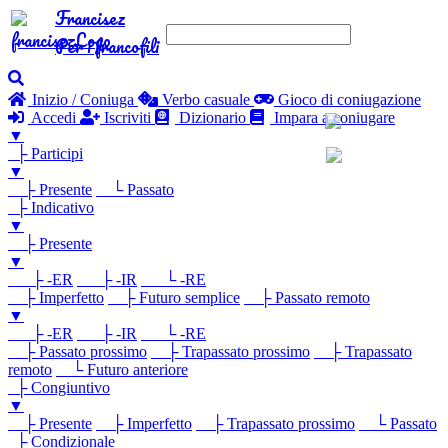
Francisez
Per i francofili
Inizio / Coniuga
Verbo casuale
Gioco di coniugazione
Accedi
Iscriviti
Dizionario
Impara a coniugare
▼
├ Participi
▼
├ Presente
└ Passato
├ Indicativo
▼
├ Presente
▼
├ -ER
├ -IR
└ -RE
├ Imperfetto
├ Futuro semplice
├ Passato remoto
▼
├ -ER
├ -IR
└ -RE
├ Passato prossimo
├ Trapassato prossimo
├ Trapassato
remoto
└ Futuro anteriore
├ Congiuntivo
▼
├ Presente
├ Imperfetto
├ Trapassato prossimo
└ Passato
├ Condizionale