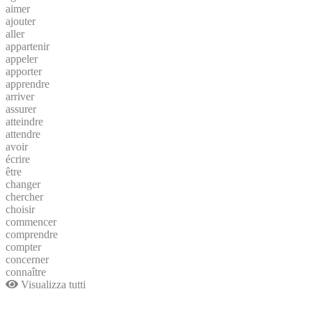
aimer
ajouter
aller
appartenir
appeler
apporter
apprendre
arriver
assurer
atteindre
attendre
avoir
écrire
être
changer
chercher
choisir
commencer
comprendre
compter
concerner
connaître
Visualizza tutti