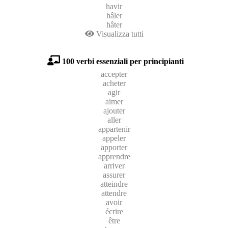
havir
hâler
hâter
Visualizza tutti
100 verbi essenziali per principianti
accepter
acheter
agir
aimer
ajouter
aller
appartenir
appeler
apporter
apprendre
arriver
assurer
atteindre
attendre
avoir
écrire
être