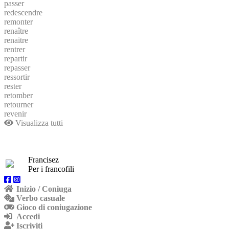
passer
redescendre
remonter
renaître
renaitre
rentrer
repartir
repasser
ressortir
rester
retomber
retourner
revenir
Visualizza tutti
Francisez
Per i francofili
Inizio / Coniuga
Verbo casuale
Gioco di coniugazione
Accedi
Iscriviti