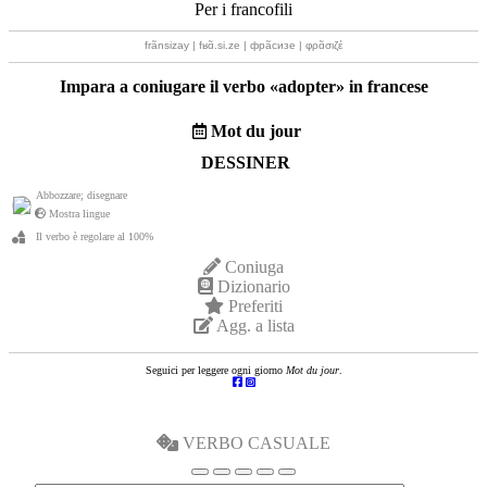
Per i francofili
frãnsizay | fʁɑ̃.si.ze | фрãсизе | φρɑ̃σιζέ
Impara a coniugare il verbo «
adopter
» in francese
Mot du jour
DESSINER
Abbozzare; disegnare
Mostra lingue
Il verbo è regolare al 100%
Coniuga
Dizionario
Preferiti
Agg. a lista
Seguici per leggere ogni giorno
Mot du jour
.
VERBO CASUALE