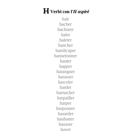
Verbi con l'
H aspiré
haïr
hacher
hachurer
haler
haleter
hancher
handicaper
hannetonner
hanter
happer
haranguer
harasser
harceler
harder
harnacher
harpailler
harper
harponner
hasarder
haubaner
hausser
haver