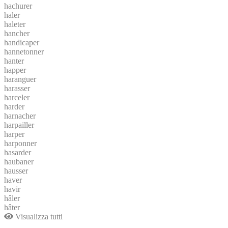
hachurer
haler
haleter
hancher
handicaper
hannetonner
hanter
happer
haranguer
harasser
harceler
harder
harnacher
harpailler
harper
harponner
hasarder
haubaner
hausser
haver
havir
hâler
hâter
Visualizza tutti