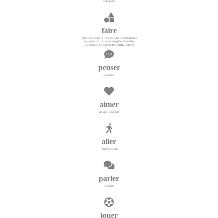
mangiare
faire
fare; risultare in; diventare, trasformarsi
in; (mieux de) stare meglio facendo
qualcosa; comportarsi come, fare il
penser
pensare
aimer
amare, piacere
aller
[être] andare
parler
parlare
jouer