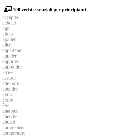
100 verbi essenziali per principianti
accepter
acheter
agir
aimer
ajouter
aller
appartenir
appeler
apporter
apprendre
arriver
assurer
atteindre
attendre
avoir
écrire
être
changer
chercher
choisir
commencer
comprendre