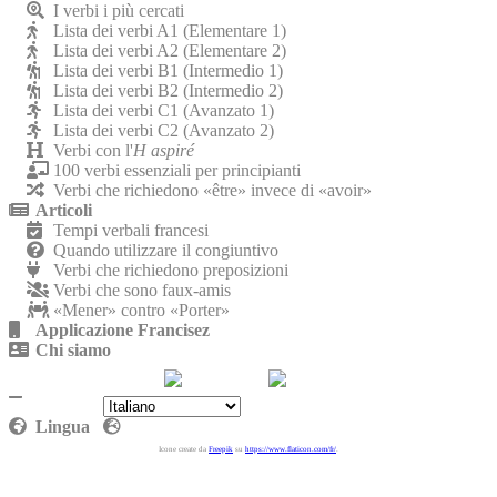
I verbi i più cercati
Lista dei verbi A1 (Elementare 1)
Lista dei verbi A2 (Elementare 2)
Lista dei verbi B1 (Intermedio 1)
Lista dei verbi B2 (Intermedio 2)
Lista dei verbi C1 (Avanzato 1)
Lista dei verbi C2 (Avanzato 2)
Verbi con l'
H aspiré
100 verbi essenziali per principianti
Verbi che richiedono «être» invece di «avoir»
Articoli
Tempi verbali francesi
Quando utilizzare il congiuntivo
Verbi che richiedono preposizioni
Verbi che sono faux-amis
«Mener» contro «Porter»
Applicazione Francisez
Chi siamo
Contattaci
Politica sulla riservatezza
Lingua
Icone create da
Freepik
su
https://www.flaticon.com/fr/
.