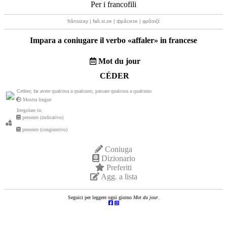
Per i francofili
frãnsizay | fʁɑ̃.si.ze | фрãсизе | φρɑ̃σιζέ
Impara a coniugare il verbo «
affaler
» in francese
Mot du jour
CÉDER
Cedere; far avere qualcosa a qualcuno, passare qualcosa a qualcuno
Mostra lingue
Irregolare in:
presente (indicativo)
presente (congiuntivo)
Coniuga
Dizionario
Preferiti
Agg. a lista
Seguici per leggere ogni giorno
Mot du jour
.