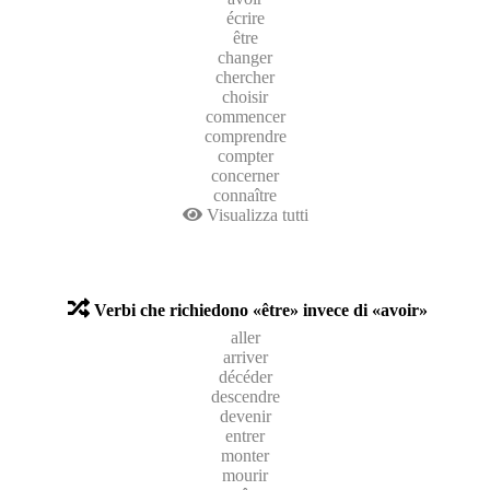
écrire
être
changer
chercher
choisir
commencer
comprendre
compter
concerner
connaître
Visualizza tutti
Verbi che richiedono «être» invece di «avoir»
aller
arriver
décéder
descendre
devenir
entrer
monter
mourir