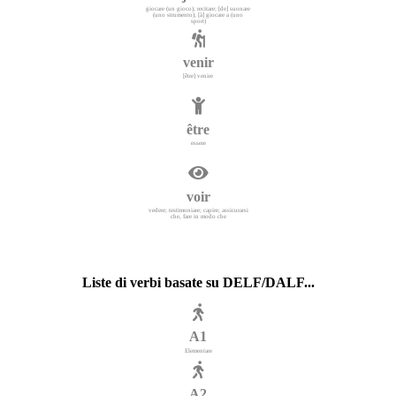
giocare (un gioco); recitare; [de] suonare
(uno strumento); [à] giocare a (uno
sport)
venir
[être] venire
être
essere
voir
vedere; testimoniare; capire; assicurarsi
che, fare in modo che
Liste di verbi basate su DELF/DALF...
A1
Elementare
A2