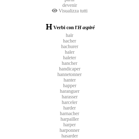
devenir
Visualizza tutti
Verbi con l'
H aspiré
haïr
hacher
hachurer
haler
haleter
hancher
handicaper
hannetonner
hanter
happer
haranguer
harasser
harceler
harder
harnacher
harpailler
harper
harponner
hasarder