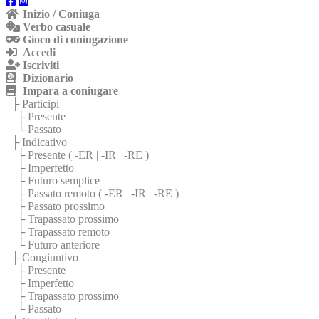
Inizio / Coniuga
Verbo casuale
Gioco di coniugazione
Accedi
Iscriviti
Dizionario
Impara a coniugare
├ Participi
├ Presente
└ Passato
├ Indicativo
├ Presente (
-ER
|
-IR
|
-RE
)
├ Imperfetto
├ Futuro semplice
├ Passato remoto (
-ER
|
-IR
|
-RE
)
├ Passato prossimo
├ Trapassato prossimo
├ Trapassato remoto
└ Futuro anteriore
├ Congiuntivo
├ Presente
├ Imperfetto
├ Trapassato prossimo
└ Passato