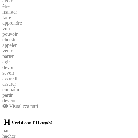
avoir
être
manger
faire
apprendre
voir
pouvoir
choisir
appeler
venir
parler
agir
devoir
savoir
accueillir
assurer
connaître
partir
devenir
Visualizza tutti
Verbi con l'
H aspiré
haïr
hacher