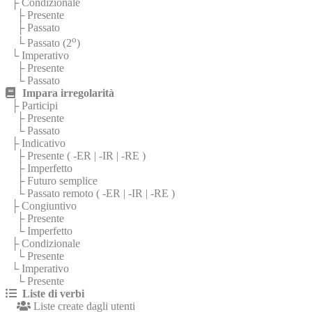
├ Condizionale
├ Presente
├ Passato
o
└ Passato (2
)
└ Imperativo
├ Presente
└ Passato
Impara irregolarità
├ Participi
├ Presente
└ Passato
├ Indicativo
├ Presente (
-ER
|
-IR
|
-RE
)
├ Imperfetto
├ Futuro semplice
└ Passato remoto (
-ER
|
-IR
|
-RE
)
├ Congiuntivo
├ Presente
└ Imperfetto
├ Condizionale
└ Presente
└ Imperativo
└ Presente
Liste di verbi
Liste create dagli utenti