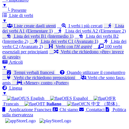
▼
└ Presente
Liste di verbi
▼
Liste create dagli utenti
I verbi i più cercati
Lista
dei verbi A1 (Elementare 1)
Lista dei verbi A2 (Elementare 2)
Lista dei verbi B1 (Intermedio 1)
Lista dei verbi B2
(Intermedio 2)
Lista dei verbi C1 (Avanzato 1)
Lista dei
verbi C2 (Avanzato 2)
Verbi con l'
H aspiré
100 verbi
essenziali per principianti
Verbi che richiedono «être» invece
di «avoir»
Articoli
▼
Tempi verbali francesi
Quando utilizzare il congiuntivo
Verbi che richiedono preposizioni
Verbi che sono faux-
amis
«Mener» contro «Porter»
Lingua
▼
English
Español
Français
Italiano
中文 （简体）
Applicazione Francisez
Chi siamo
Contattaci
Politica
sulla riservatezza