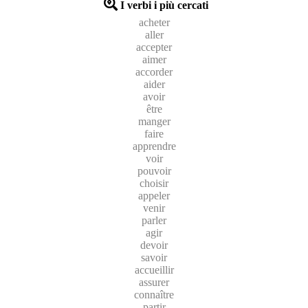
I verbi i più cercati
acheter
aller
accepter
aimer
accorder
aider
avoir
être
manger
faire
apprendre
voir
pouvoir
choisir
appeler
venir
parler
agir
devoir
savoir
accueillir
assurer
connaître
partir