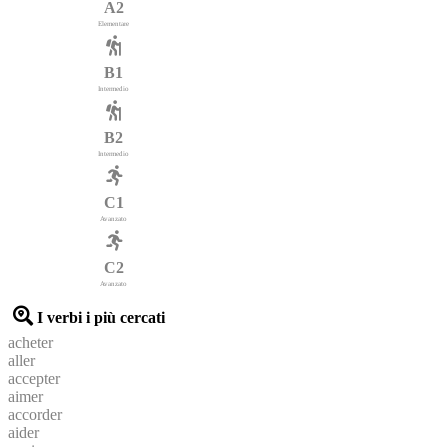
A2
Elementare
B1
Intermedio
B2
Intermedio
C1
Avanzato
C2
Avanzato
I verbi i più cercati
acheter
aller
accepter
aimer
accorder
aider