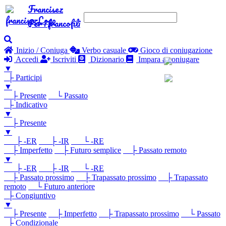
Francisez
Per i francofili
Inizio / Coniuga
Verbo casuale
Gioco di coniugazione
Accedi
Iscriviti
Dizionario
Impara a coniugare
▼
├ Participi
▼
├ Presente
└ Passato
├ Indicativo
▼
├ Presente
▼
├ -ER
├ -IR
└ -RE
├ Imperfetto
├ Futuro semplice
├ Passato remoto
▼
├ -ER
├ -IR
└ -RE
├ Passato prossimo
├ Trapassato prossimo
├ Trapassato
remoto
└ Futuro anteriore
├ Congiuntivo
▼
├ Presente
├ Imperfetto
├ Trapassato prossimo
└ Passato
├ Condizionale