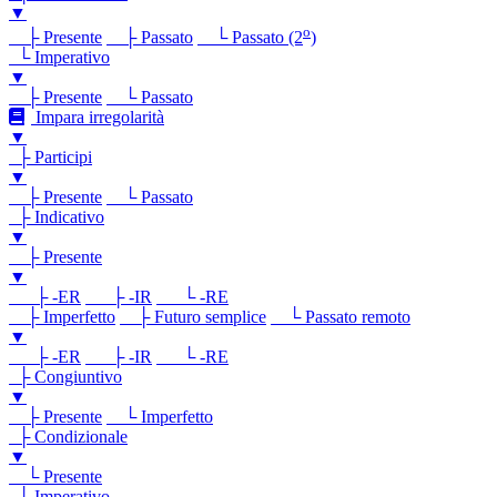
▼
o
├ Presente
├ Passato
└ Passato (2
)
└ Imperativo
▼
├ Presente
└ Passato
Impara irregolarità
▼
├ Participi
▼
├ Presente
└ Passato
├ Indicativo
▼
├ Presente
▼
├ -ER
├ -IR
└ -RE
├ Imperfetto
├ Futuro semplice
└ Passato remoto
▼
├ -ER
├ -IR
└ -RE
├ Congiuntivo
▼
├ Presente
└ Imperfetto
├ Condizionale
▼
└ Presente
└ Imperativo