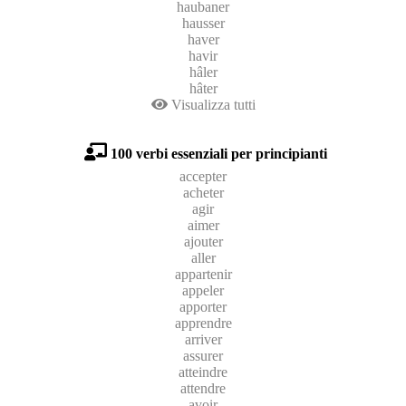
haubaner
hausser
haver
havir
hâler
hâter
Visualizza tutti
100 verbi essenziali per principianti
accepter
acheter
agir
aimer
ajouter
aller
appartenir
appeler
apporter
apprendre
arriver
assurer
atteindre
attendre
avoir