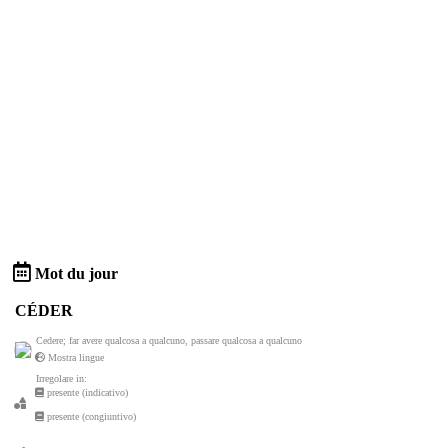
Mot du jour
CÉDER
Cedere; far avere qualcosa a qualcuno, passare qualcosa a qualcuno
Mostra lingue
Irregolare in:
presente (indicativo)
presente (congiuntivo)