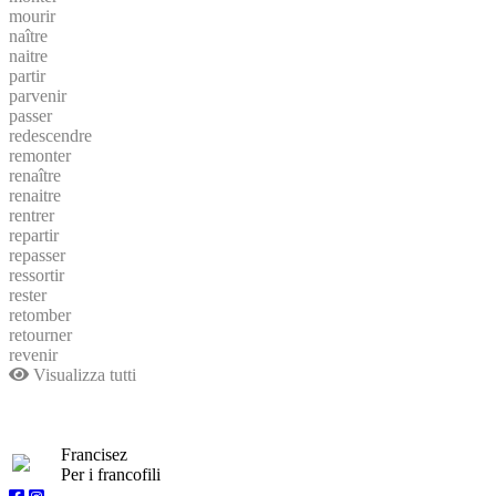
mourir
naître
naitre
partir
parvenir
passer
redescendre
remonter
renaître
renaitre
rentrer
repartir
repasser
ressortir
rester
retomber
retourner
revenir
Visualizza tutti
Francisez
Per i francofili