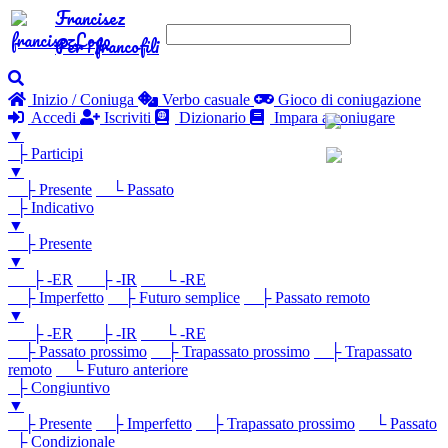
Francisez
Per i francofili
Inizio / Coniuga
Verbo casuale
Gioco di coniugazione
Accedi
Iscriviti
Dizionario
Impara a coniugare
▼
├ Participi
▼
├ Presente
└ Passato
├ Indicativo
▼
├ Presente
▼
├ -ER
├ -IR
└ -RE
├ Imperfetto
├ Futuro semplice
├ Passato remoto
▼
├ -ER
├ -IR
└ -RE
├ Passato prossimo
├ Trapassato prossimo
├ Trapassato
remoto
└ Futuro anteriore
├ Congiuntivo
▼
├ Presente
├ Imperfetto
├ Trapassato prossimo
└ Passato
├ Condizionale