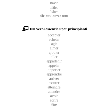
havir
hâler
hâter
Visualizza tutti
100 verbi essenziali per principianti
accepter
acheter
agir
aimer
ajouter
aller
appartenir
appeler
apporter
apprendre
arriver
assurer
atteindre
attendre
avoir
écrire
être