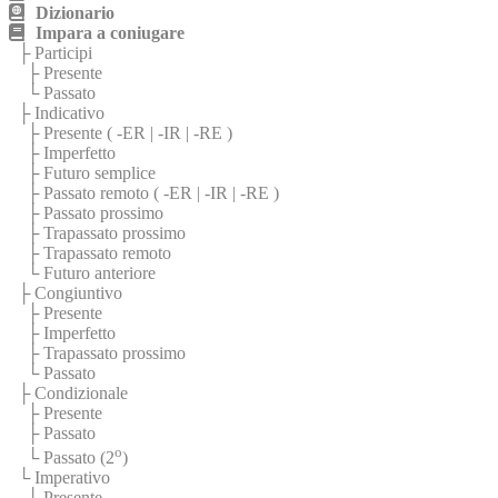
Dizionario
Impara a coniugare
├ Participi
├ Presente
└ Passato
├ Indicativo
├ Presente (
-ER
|
-IR
|
-RE
)
├ Imperfetto
├ Futuro semplice
├ Passato remoto (
-ER
|
-IR
|
-RE
)
├ Passato prossimo
├ Trapassato prossimo
├ Trapassato remoto
└ Futuro anteriore
├ Congiuntivo
├ Presente
├ Imperfetto
├ Trapassato prossimo
└ Passato
├ Condizionale
├ Presente
├ Passato
o
└ Passato (2
)
└ Imperativo
├ Presente