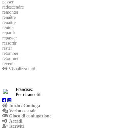
passer
redescendre
remonter
renaître
renaitre
rentrer
repartir
repasser
ressortir
rester
retomber
retourner
revenir
Visualizza tutti
Francisez
Per i francofili
Inizio / Coniuga
Verbo casuale
Gioco di coniugazione
Accedi
Iscriviti