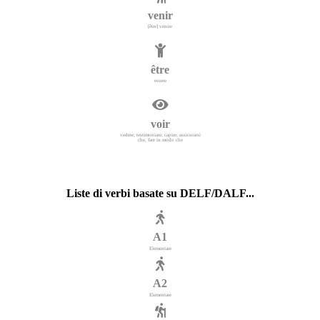
venir
[être] venire
être
essere
voir
vedere; testimoniare; capire; assicurarsi
che, fare in modo che
Liste di verbi basate su DELF/DALF...
A1
Elementare
A2
Elementare