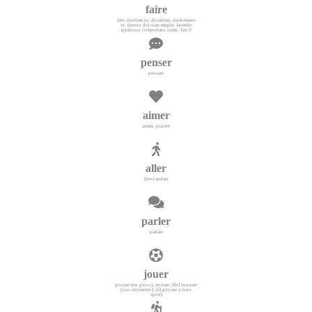
faire
fare; risultare in; diventare, trasformarsi
in; (mieux de) stare meglio facendo
qualcosa; comportarsi come, fare il
penser
pensare
aimer
amare, piacere
aller
[être] andare
parler
parlare
jouer
giocare (un gioco); recitare; [de] suonare
(uno strumento); [à] giocare a (uno
sport)