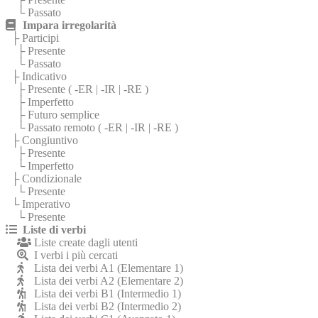
└ Passato
Impara irregolarità
├ Participi
├ Presente
└ Passato
├ Indicativo
├ Presente (
-ER
|
-IR
|
-RE
)
├ Imperfetto
├ Futuro semplice
└ Passato remoto (
-ER
|
-IR
|
-RE
)
├ Congiuntivo
├ Presente
└ Imperfetto
├ Condizionale
└ Presente
└ Imperativo
└ Presente
Liste di verbi
Liste create dagli utenti
I verbi i più cercati
Lista dei verbi A1 (Elementare 1)
Lista dei verbi A2 (Elementare 2)
Lista dei verbi B1 (Intermedio 1)
Lista dei verbi B2 (Intermedio 2)