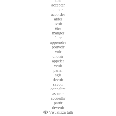
aller
accepter
aimer
accorder
aider
avoir
être
manger
faire
apprendre
pouvoir
voir
choisir
appeler
venir
parler
agir
devoir
savoir
connaître
assurer
accueillir
partir
devenir
Visualizza tutti