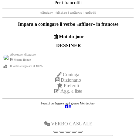
Per i francofili
frãnsizay | fʁɑ̃.si.ze | фрãсизе | φρɑ̃σιζέ
Impara a coniugare il verbo «
affluer
» in francese
Mot du jour
DESSINER
Abbozzare; disegnare
Mostra lingue
Il verbo è regolare al 100%
Coniuga
Dizionario
Preferiti
Agg. a lista
Seguici per leggere ogni giorno
Mot du jour
.
VERBO CASUALE