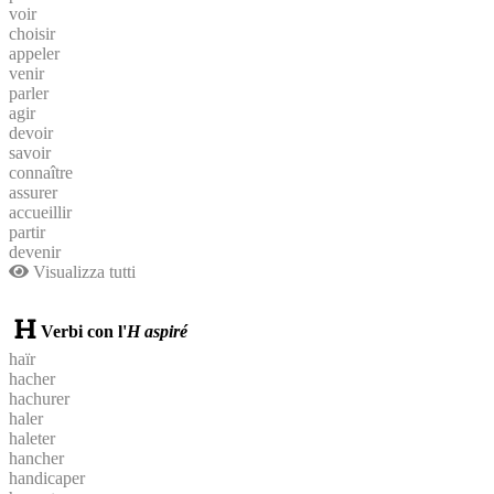
voir
choisir
appeler
venir
parler
agir
devoir
savoir
connaître
assurer
accueillir
partir
devenir
Visualizza tutti
Verbi con l'
H aspiré
haïr
hacher
hachurer
haler
haleter
hancher
handicaper