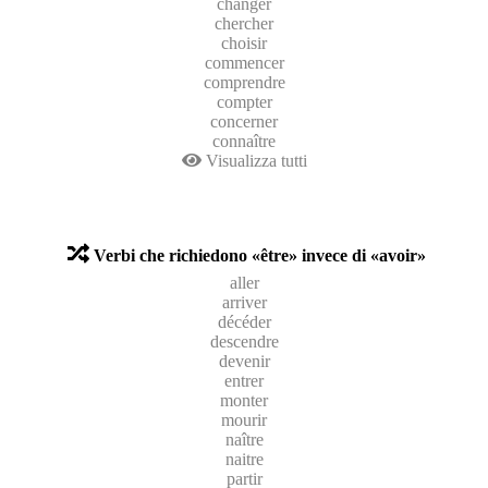
changer
chercher
choisir
commencer
comprendre
compter
concerner
connaître
Visualizza tutti
Verbi che richiedono «être» invece di «avoir»
aller
arriver
décéder
descendre
devenir
entrer
monter
mourir
naître
naitre
partir