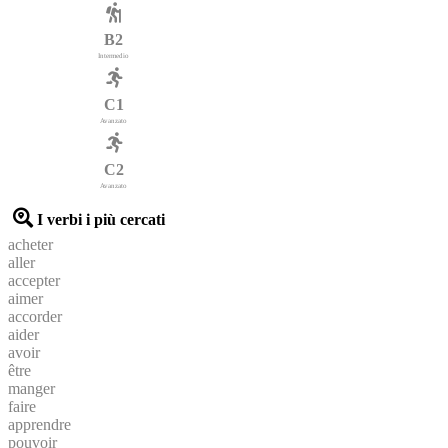
B2
Intermedio
C1
Avanzato
C2
Avanzato
I verbi i più cercati
acheter
aller
accepter
aimer
accorder
aider
avoir
être
manger
faire
apprendre
pouvoir