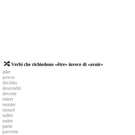
Verbi che richiedono «être» invece di «avoir»
aller
arriver
décéder
descendre
devenir
entrer
monter
mourir
naître
naitre
partir
parvenir