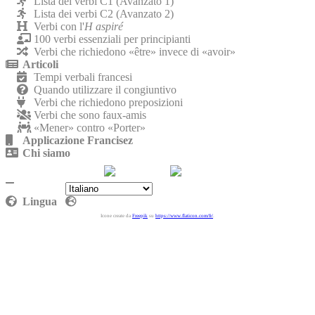
Lista dei verbi C1 (Avanzato 1)
Lista dei verbi C2 (Avanzato 2)
Verbi con l'
H aspiré
100 verbi essenziali per principianti
Verbi che richiedono «être» invece di «avoir»
Articoli
Tempi verbali francesi
Quando utilizzare il congiuntivo
Verbi che richiedono preposizioni
Verbi che sono faux-amis
«Mener» contro «Porter»
Applicazione Francisez
Chi siamo
Contattaci
Politica sulla riservatezza
Lingua
Icone create da
Freepik
su
https://www.flaticon.com/fr/
.