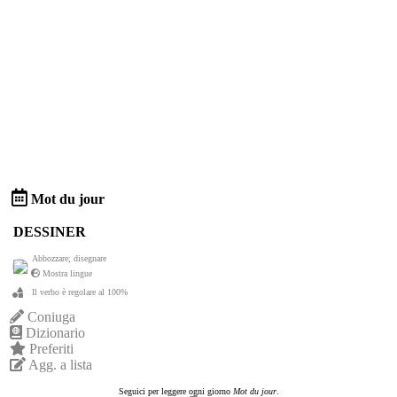
Mot du jour
DESSINER
Abbozzare; disegnare
Mostra lingue
Il verbo è regolare al 100%
Coniuga
Dizionario
Preferiti
Agg. a lista
Seguici per leggere ogni giorno
Mot du jour
.