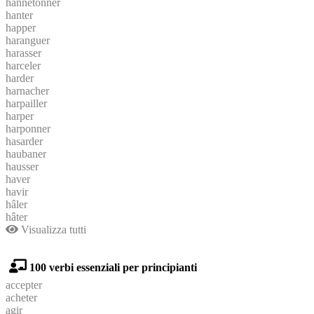
hannetonner
hanter
happer
haranguer
harasser
harceler
harder
harnacher
harpailler
harper
harponner
hasarder
haubaner
hausser
haver
havir
hâler
hâter
Visualizza tutti
100 verbi essenziali per principianti
accepter
acheter
agir