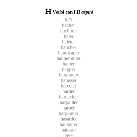
Verbi con l'
H aspiré
haïr
hacher
hachurer
haler
haleter
hancher
handicaper
hannetonner
hanter
happer
haranguer
harasser
harceler
harder
harnacher
harpailler
harper
harponner
hasarder
haubaner
hausser
haver