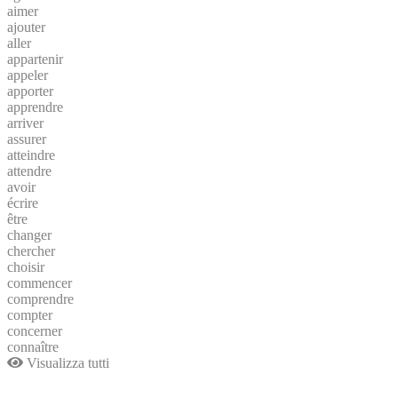
aimer
ajouter
aller
appartenir
appeler
apporter
apprendre
arriver
assurer
atteindre
attendre
avoir
écrire
être
changer
chercher
choisir
commencer
comprendre
compter
concerner
connaître
Visualizza tutti