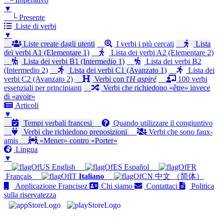
▼
└ Presente
Liste di verbi
▼
Liste create dagli utenti
I verbi i più cercati
Lista
dei verbi A1 (Elementare 1)
Lista dei verbi A2 (Elementare 2)
Lista dei verbi B1 (Intermedio 1)
Lista dei verbi B2
(Intermedio 2)
Lista dei verbi C1 (Avanzato 1)
Lista dei
verbi C2 (Avanzato 2)
Verbi con l'
H aspiré
100 verbi
essenziali per principianti
Verbi che richiedono «être» invece
di «avoir»
Articoli
▼
Tempi verbali francesi
Quando utilizzare il congiuntivo
Verbi che richiedono preposizioni
Verbi che sono faux-
amis
«Mener» contro «Porter»
Lingua
▼
English
Español
Français
Italiano
中文 （简体）
Applicazione Francisez
Chi siamo
Contattaci
Politica
sulla riservatezza