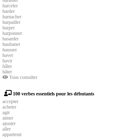
harasser
harceler
harder
harnacher
harpailler
harper
harponner
hasarder
haubaner
hausser
haver
havir
hâler
hâter
Tous consulter
100 verbes essentiels pour les débutants
accepter
acheter
agir
aimer
ajouter
aller
appartenir