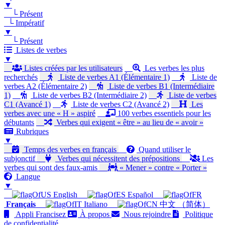
▼
└ Présent
└ Impératif
▼
└ Présent
Listes de verbes
▼
Listes créées par les utilisateurs
Les verbes les plus
recherchés
Liste de verbes A1 (Élémentaire 1)
Liste de
verbes A2 (Élémentaire 2)
Liste de verbes B1 (Intermédiaire
1)
Liste de verbes B2 (Intermédiaire 2)
Liste de verbes
C1 (Avancé 1)
Liste de verbes C2 (Avancé 2)
Les
verbes avec une « H » aspiré
100 verbes essentiels pour les
débutants
Verbes qui exigent « être » au lieu de « avoir »
Rubriques
▼
Temps des verbes en français
Quand utiliser le
subjonctif
Verbes qui nécessitent des prépositions
Les
verbes qui sont des faux-amis
« Mener » contre « Porter »
Langue
▼
English
Español
Français
Italiano
中文 （简体）
Appli Francisez
À propos
Nous rejoindre
Politique
de confidentialité