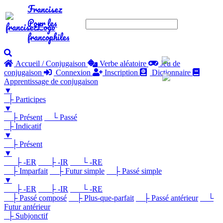
Francisez
Pour les
francophiles
Accueil / Conjugaison
Verbe aléatoire
Jeu de
conjugaison
Connexion
Inscription
Dictionnaire
Apprentissage de conjugaison
▼
├ Participes
▼
├ Présent
└ Passé
├ Indicatif
▼
├ Présent
▼
├ -ER
├ -IR
└ -RE
├ Imparfait
├ Futur simple
├ Passé simple
▼
├ -ER
├ -IR
└ -RE
├ Passé composé
├ Plus-que-parfait
├ Passé antérieur
└
Futur antérieur
├ Subjonctif