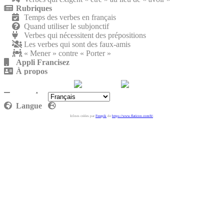
Rubriques
Temps des verbes en français
Quand utiliser le subjonctif
Verbes qui nécessitent des prépositions
Les verbes qui sont des faux-amis
« Mener » contre « Porter »
Appli Francisez
À propos
Nous rejoindre
Politique de confidentialité
Langue
Icônes créées par
Freepik
de
https://www.flaticon.com/fr/
.