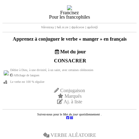
Francisez
Pour les francophiles
frãnsizay | fʁɑ̃.si.ze | фрãсизе | φρɑ̃σιζέ
Apprenez à conjuguer le verbe «
manger
» en français
Mot du jour
CONSACRER
Dédier à Dieu, à une divinité, à un saint, avec certaines cérémonies
Affichage de langues
Le verbe est 100 % régulier
Conjugaison
Marqués
Aj. à liste
Suivez-nous pour le
Mot du jour
quotidiennement .
VERBE ALÉATOIRE