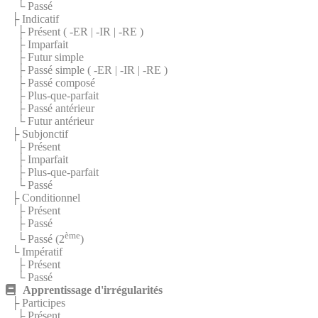
└ Passé
├ Indicatif
├ Présent (
-ER
|
-IR
|
-RE
)
├ Imparfait
├ Futur simple
├ Passé simple (
-ER
|
-IR
|
-RE
)
├ Passé composé
├ Plus-que-parfait
├ Passé antérieur
└ Futur antérieur
├ Subjonctif
├ Présent
├ Imparfait
├ Plus-que-parfait
└ Passé
├ Conditionnel
├ Présent
├ Passé
ème
└ Passé (2
)
└ Impératif
├ Présent
└ Passé
Apprentissage d'irrégularités
├ Participes
├ Présent