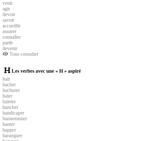
venir
agir
devoir
savoir
accueillir
assurer
connaître
partir
devenir
Tous consulter
Les verbes avec une « H » aspiré
haïr
hacher
hachurer
haler
haleter
hancher
handicaper
hannetonner
hanter
happer
haranguer