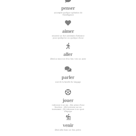
penser
accomplir quelque opération de
l'intelligence
aimer
ressentir un fort sentiment d'attirance
pour quelqu'un ou quelque chose
aller
[être] se mouvoir d'un lieu vers un autre
parler
user de la faculté du langage
jouer
s'adonner à un jeu ; être acteur d'une
fonction ; [de] exécuter sur un
instrument ; [à] s'adonner à un sport
d'équipe
venir
[être] aller dans un lieu précis