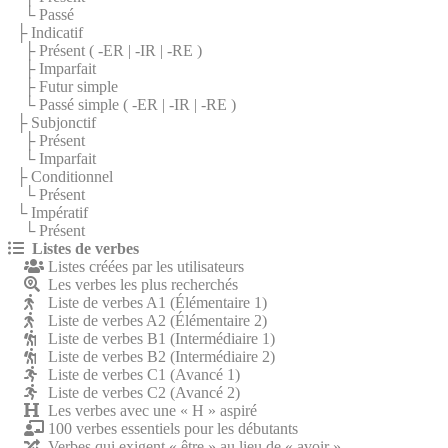
└ Passé
├ Indicatif
├ Présent (
-ER
|
-IR
|
-RE
)
├ Imparfait
├ Futur simple
└ Passé simple (
-ER
|
-IR
|
-RE
)
├ Subjonctif
├ Présent
└ Imparfait
├ Conditionnel
└ Présent
└ Impératif
└ Présent
Listes de verbes
Listes créées par les utilisateurs
Les verbes les plus recherchés
Liste de verbes A1 (Élémentaire 1)
Liste de verbes A2 (Élémentaire 2)
Liste de verbes B1 (Intermédiaire 1)
Liste de verbes B2 (Intermédiaire 2)
Liste de verbes C1 (Avancé 1)
Liste de verbes C2 (Avancé 2)
Les verbes avec une « H » aspiré
100 verbes essentiels pour les débutants
Verbes qui exigent « être » au lieu de « avoir »