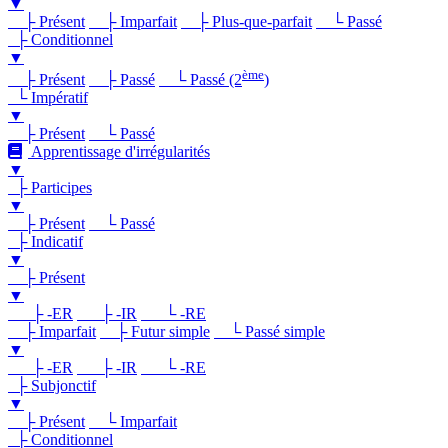
▼
├ Présent
├ Imparfait
├ Plus-que-parfait
└ Passé
├ Conditionnel
▼
ème
├ Présent
├ Passé
└ Passé (2
)
└ Impératif
▼
├ Présent
└ Passé
Apprentissage d'irrégularités
▼
├ Participes
▼
├ Présent
└ Passé
├ Indicatif
▼
├ Présent
▼
├ -ER
├ -IR
└ -RE
├ Imparfait
├ Futur simple
└ Passé simple
▼
├ -ER
├ -IR
└ -RE
├ Subjonctif
▼
├ Présent
└ Imparfait
├ Conditionnel