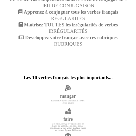
JEU DE CONJUGAISON
Apprenez à conjuguer tous les verbes français
RÉGULARITÉS
Maîtrisez TOUTES les irrégularités de verbes
IRRÉGULARITÉS
Développez votre français avec ces rubriques
RUBRIQUES
Les 10 verbes français les plus importants...
manger
mâcher et avaler un aliment dans le but
de se nourrir
faire
produire, créer, provoquer quelque
chose, en parlant de quelque chose ;
constituer par son action quelque chose
de concret à partir d'éléments