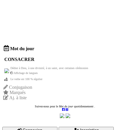
Mot du jour
CONSACRER
Dédier à Dieu, à une divinité, à un saint, avec certaines cérémonies
Affichage de langues
Le verbe est 100 % régulier
Conjugaison
Marqués
Aj. à liste
Suivez-nous pour le
Mot du jour
quotidiennement .
Connexion
Inscription