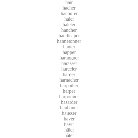
haïr
hacher
hachurer
haler
haleter
hancher
handicaper
hannetonner
hanter
happer
haranguer
harasser
harceler
harder
harnacher
harpailler
harper
harponner
hasarder
haubaner
hausser
haver
havir
hâler
hâter