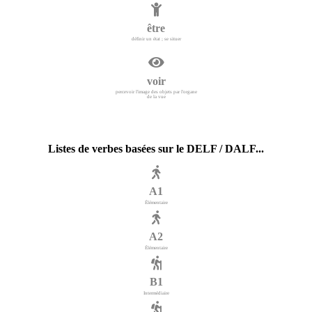
être
définir un état ; se situer
voir
percevoir l'image des objets par l'organe
de la vue
Listes de verbes basées sur le DELF / DALF...
A1
Élémentaire
A2
Élémentaire
B1
Intermédiaire