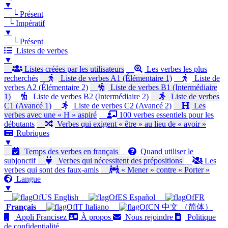
▼
└ Présent
└ Impératif
▼
└ Présent
Listes de verbes
▼
Listes créées par les utilisateurs
Les verbes les plus
recherchés
Liste de verbes A1 (Élémentaire 1)
Liste de
verbes A2 (Élémentaire 2)
Liste de verbes B1 (Intermédiaire
1)
Liste de verbes B2 (Intermédiaire 2)
Liste de verbes
C1 (Avancé 1)
Liste de verbes C2 (Avancé 2)
Les
verbes avec une « H » aspiré
100 verbes essentiels pour les
débutants
Verbes qui exigent « être » au lieu de « avoir »
Rubriques
▼
Temps des verbes en français
Quand utiliser le
subjonctif
Verbes qui nécessitent des prépositions
Les
verbes qui sont des faux-amis
« Mener » contre « Porter »
Langue
▼
English
Español
Français
Italiano
中文 （简体）
Appli Francisez
À propos
Nous rejoindre
Politique
de confidentialité