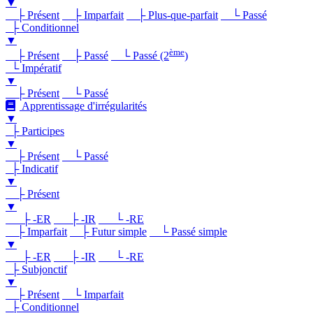
▼
├ Présent
├ Imparfait
├ Plus-que-parfait
└ Passé
├ Conditionnel
▼
ème
├ Présent
├ Passé
└ Passé (2
)
└ Impératif
▼
├ Présent
└ Passé
Apprentissage d'irrégularités
▼
├ Participes
▼
├ Présent
└ Passé
├ Indicatif
▼
├ Présent
▼
├ -ER
├ -IR
└ -RE
├ Imparfait
├ Futur simple
└ Passé simple
▼
├ -ER
├ -IR
└ -RE
├ Subjonctif
▼
├ Présent
└ Imparfait
├ Conditionnel