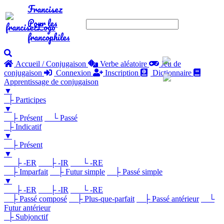
Francisez
Pour les
francophiles
Accueil / Conjugaison
Verbe aléatoire
Jeu de
conjugaison
Connexion
Inscription
Dictionnaire
Apprentissage de conjugaison
▼
├ Participes
▼
├ Présent
└ Passé
├ Indicatif
▼
├ Présent
▼
├ -ER
├ -IR
└ -RE
├ Imparfait
├ Futur simple
├ Passé simple
▼
├ -ER
├ -IR
└ -RE
├ Passé composé
├ Plus-que-parfait
├ Passé antérieur
└
Futur antérieur
├ Subjonctif