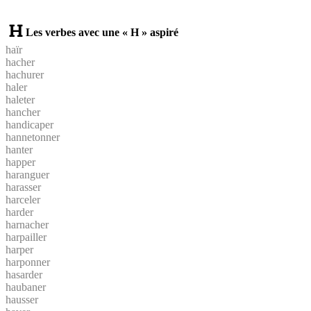
Les verbes avec une « H » aspiré
haïr
hacher
hachurer
haler
haleter
hancher
handicaper
hannetonner
hanter
happer
haranguer
harasser
harceler
harder
harnacher
harpailler
harper
harponner
hasarder
haubaner
hausser