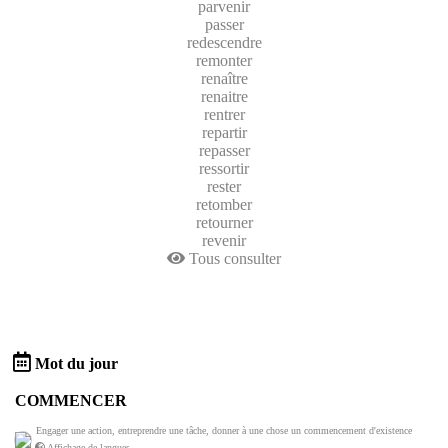
parvenir
passer
redescendre
remonter
renaître
renaitre
rentrer
repartir
repasser
ressortir
rester
retomber
retourner
revenir
Tous consulter
Mot du jour
COMMENCER
Engager une action, entreprendre une tâche, donner à une chose un commencement d'existence
Affichage de langues