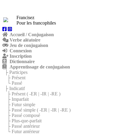
Francisez
Pour les francophiles
Accueil / Conjugaison
Verbe aléatoire
Jeu de conjugaison
Connexion
Inscription
Dictionnaire
Apprentissage de conjugaison
├ Participes
├ Présent
└ Passé
├ Indicatif
├ Présent (
-ER
|
-IR
|
-RE
)
├ Imparfait
├ Futur simple
├ Passé simple (
-ER
|
-IR
|
-RE
)
├ Passé composé
├ Plus-que-parfait
├ Passé antérieur
└ Futur antérieur