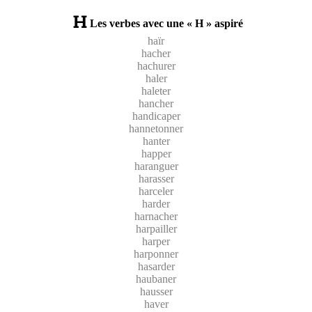
Les verbes avec une « H » aspiré
haïr
hacher
hachurer
haler
haleter
hancher
handicaper
hannetonner
hanter
happer
haranguer
harasser
harceler
harder
harnacher
harpailler
harper
harponner
hasarder
haubaner
hausser
haver