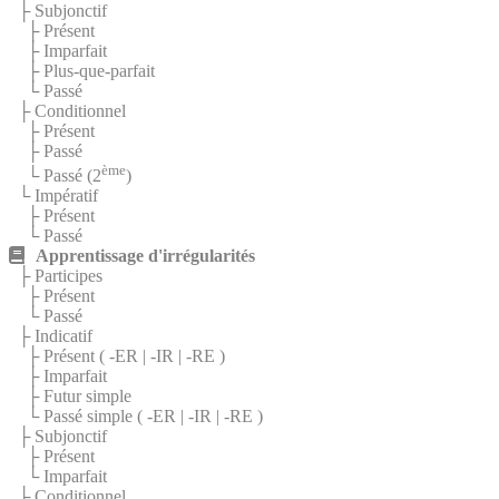
├ Subjonctif
├ Présent
├ Imparfait
├ Plus-que-parfait
└ Passé
├ Conditionnel
├ Présent
├ Passé
ème
└ Passé (2
)
└ Impératif
├ Présent
└ Passé
Apprentissage d'irrégularités
├ Participes
├ Présent
└ Passé
├ Indicatif
├ Présent (
-ER
|
-IR
|
-RE
)
├ Imparfait
├ Futur simple
└ Passé simple (
-ER
|
-IR
|
-RE
)
├ Subjonctif
├ Présent
└ Imparfait
├ Conditionnel