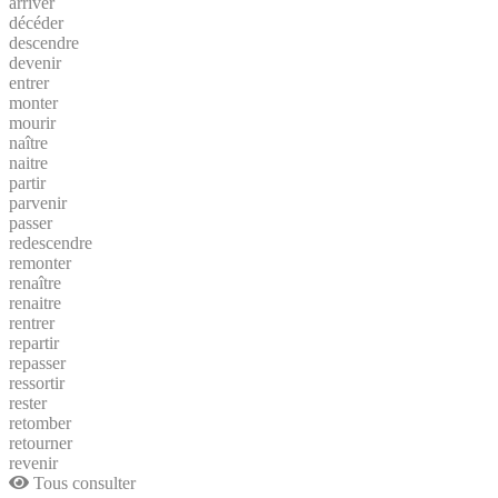
arriver
décéder
descendre
devenir
entrer
monter
mourir
naître
naitre
partir
parvenir
passer
redescendre
remonter
renaître
renaitre
rentrer
repartir
repasser
ressortir
rester
retomber
retourner
revenir
Tous consulter