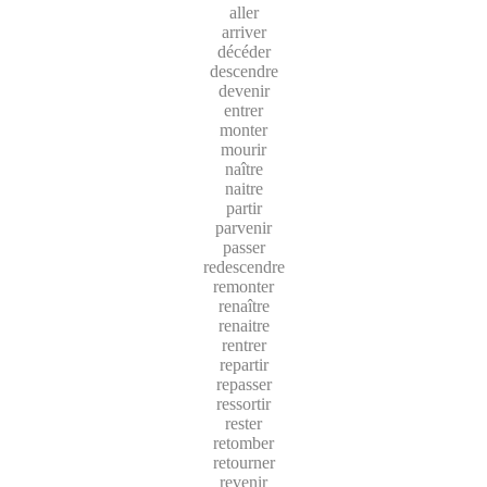
aller
arriver
décéder
descendre
devenir
entrer
monter
mourir
naître
naitre
partir
parvenir
passer
redescendre
remonter
renaître
renaitre
rentrer
repartir
repasser
ressortir
rester
retomber
retourner
revenir