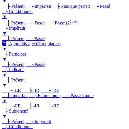
▼
├ Présent
├ Imparfait
├ Plus-que-parfait
└ Passé
├ Conditionnel
▼
ème
├ Présent
├ Passé
└ Passé (2
)
└ Impératif
▼
├ Présent
└ Passé
Apprentissage d'irrégularités
▼
├ Participes
▼
├ Présent
└ Passé
├ Indicatif
▼
├ Présent
▼
├ -ER
├ -IR
└ -RE
├ Imparfait
├ Futur simple
└ Passé simple
▼
├ -ER
├ -IR
└ -RE
├ Subjonctif
▼
├ Présent
└ Imparfait
├ Conditionnel