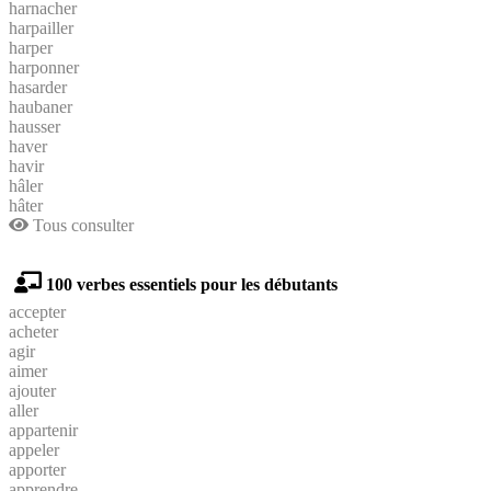
harnacher
harpailler
harper
harponner
hasarder
haubaner
hausser
haver
havir
hâler
hâter
Tous consulter
100 verbes essentiels pour les débutants
accepter
acheter
agir
aimer
ajouter
aller
appartenir
appeler
apporter
apprendre