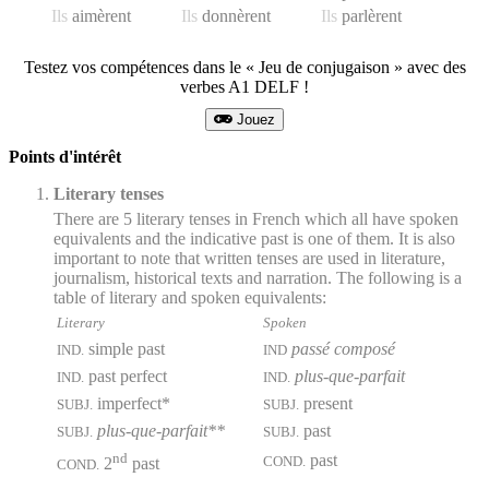
Ils
aim
èrent
Ils
donn
èrent
Ils
parl
èrent
Testez vos compétences dans le « Jeu de conjugaison » avec des
verbes A1 DELF !
Jouez
Points d'intérêt
Literary tenses
There are 5 literary tenses in French which all have spoken
equivalents and the indicative past is one of them. It is also
important to note that written tenses are used in literature,
journalism, historical texts and narration. The following is a
table of literary and spoken equivalents:
Literary
Spoken
simple past
passé composé
IND.
IND
past perfect
plus-que-parfait
IND.
IND.
imperfect*
present
SUBJ.
SUBJ.
plus-que-parfait**
past
SUBJ.
SUBJ.
nd
past
COND.
2
past
COND.