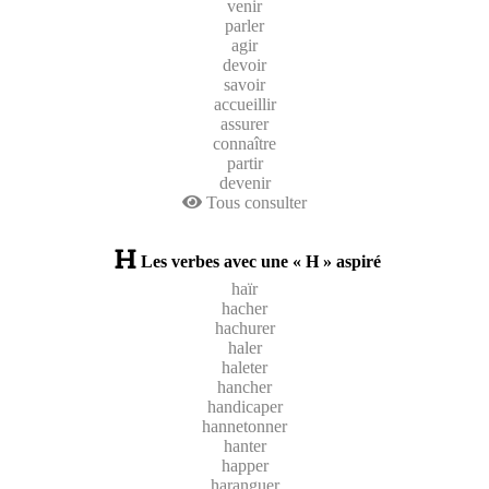
venir
parler
agir
devoir
savoir
accueillir
assurer
connaître
partir
devenir
Tous consulter
Les verbes avec une « H » aspiré
haïr
hacher
hachurer
haler
haleter
hancher
handicaper
hannetonner
hanter
happer
haranguer