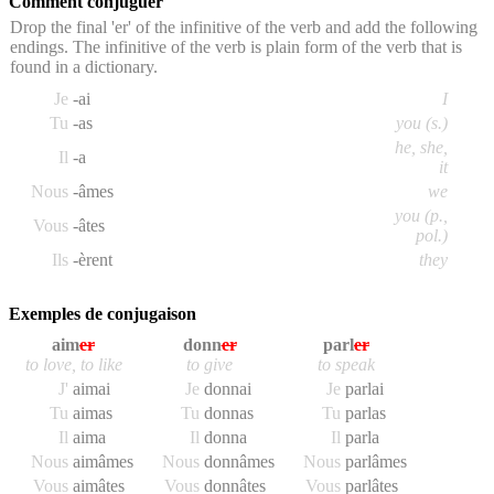
Comment conjuguer
Drop the final 'er' of the infinitive of the verb and add the following
endings. The infinitive of the verb is plain form of the verb that is
found in a dictionary.
Je
-ai
I
Tu
-as
you (s.)
he, she,
Il
-a
it
Nous
-âmes
we
you (p.,
Vous
-âtes
pol.)
Ils
-èrent
they
Exemples de conjugaison
aim
er
donn
er
parl
er
to love, to like
to give
to speak
J'
aim
ai
Je
donn
ai
Je
parl
ai
Tu
aim
as
Tu
donn
as
Tu
parl
as
Il
aim
a
Il
donn
a
Il
parl
a
Nous
aim
âmes
Nous
donn
âmes
Nous
parl
âmes
Vous
aim
âtes
Vous
donn
âtes
Vous
parl
âtes