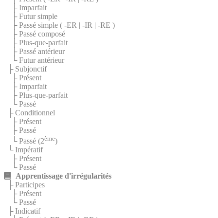
├ Imparfait
├ Futur simple
├ Passé simple (
-ER
|
-IR
|
-RE
)
├ Passé composé
├ Plus-que-parfait
├ Passé antérieur
└ Futur antérieur
├ Subjonctif
├ Présent
├ Imparfait
├ Plus-que-parfait
└ Passé
├ Conditionnel
├ Présent
├ Passé
ème
└ Passé (2
)
└ Impératif
├ Présent
└ Passé
Apprentissage d'irrégularités
├ Participes
├ Présent
└ Passé
├ Indicatif