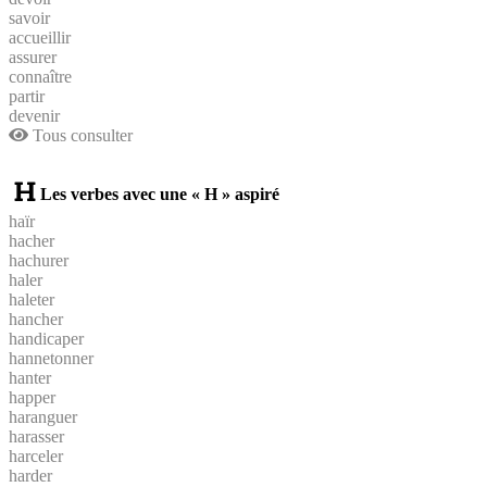
savoir
accueillir
assurer
connaître
partir
devenir
Tous consulter
Les verbes avec une « H » aspiré
haïr
hacher
hachurer
haler
haleter
hancher
handicaper
hannetonner
hanter
happer
haranguer
harasser
harceler
harder