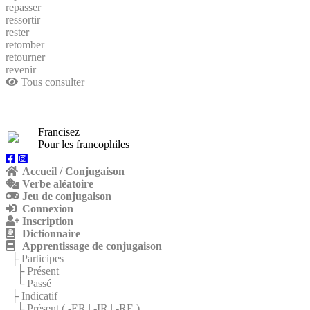
repasser
ressortir
rester
retomber
retourner
revenir
Tous consulter
Francisez
Pour les francophiles
Accueil / Conjugaison
Verbe aléatoire
Jeu de conjugaison
Connexion
Inscription
Dictionnaire
Apprentissage de conjugaison
├ Participes
├ Présent
└ Passé
├ Indicatif
├ Présent (
-ER
|
-IR
|
-RE
)