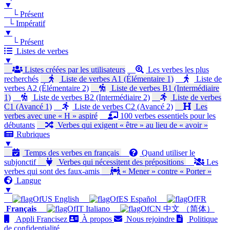
▼
└ Présent
└ Impératif
▼
└ Présent
Listes de verbes
▼
Listes créées par les utilisateurs
Les verbes les plus
recherchés
Liste de verbes A1 (Élémentaire 1)
Liste de
verbes A2 (Élémentaire 2)
Liste de verbes B1 (Intermédiaire
1)
Liste de verbes B2 (Intermédiaire 2)
Liste de verbes
C1 (Avancé 1)
Liste de verbes C2 (Avancé 2)
Les
verbes avec une « H » aspiré
100 verbes essentiels pour les
débutants
Verbes qui exigent « être » au lieu de « avoir »
Rubriques
▼
Temps des verbes en français
Quand utiliser le
subjonctif
Verbes qui nécessitent des prépositions
Les
verbes qui sont des faux-amis
« Mener » contre « Porter »
Langue
▼
English
Español
Français
Italiano
中文 （简体）
Appli Francisez
À propos
Nous rejoindre
Politique
de confidentialité