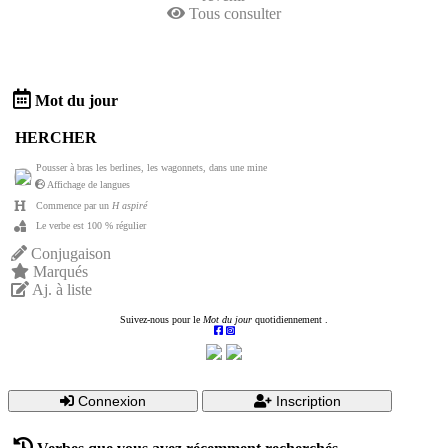
Tous consulter
Mot du jour
HERCHER
Pousser à bras les berlines, les wagonnets, dans une mine
Affichage de langues
Commence par un
H aspiré
Le verbe est 100 % régulier
Conjugaison
Marqués
Aj. à liste
Suivez-nous pour le
Mot du jour
quotidiennement .
Connexion
Inscription