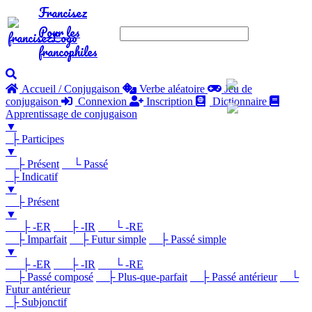
Francisez
Pour les
francophiles
Accueil / Conjugaison
Verbe aléatoire
Jeu de
conjugaison
Connexion
Inscription
Dictionnaire
Apprentissage de conjugaison
▼
├ Participes
▼
├ Présent
└ Passé
├ Indicatif
▼
├ Présent
▼
├ -ER
├ -IR
└ -RE
├ Imparfait
├ Futur simple
├ Passé simple
▼
├ -ER
├ -IR
└ -RE
├ Passé composé
├ Plus-que-parfait
├ Passé antérieur
└
Futur antérieur
├ Subjonctif