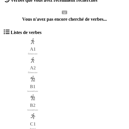
Verbes que vous avez récemment recherchés
Vous n'avez pas encore cherché de verbes...
Listes de verbes
A1
Élémentaire
A2
Élémentaire
B1
Intermédiaire
B2
Intermédiaire
C1
Avancé