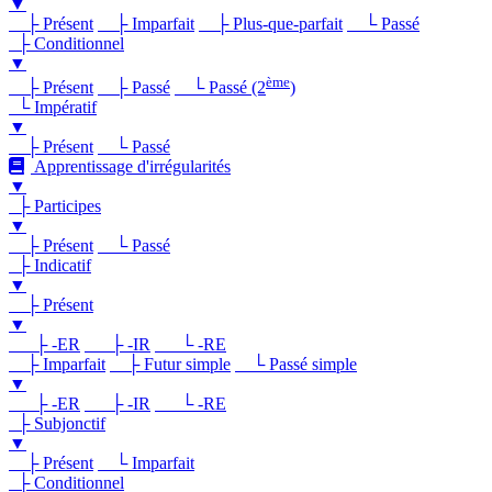
▼
├ Présent
├ Imparfait
├ Plus-que-parfait
└ Passé
├ Conditionnel
▼
ème
├ Présent
├ Passé
└ Passé (2
)
└ Impératif
▼
├ Présent
└ Passé
Apprentissage d'irrégularités
▼
├ Participes
▼
├ Présent
└ Passé
├ Indicatif
▼
├ Présent
▼
├ -ER
├ -IR
└ -RE
├ Imparfait
├ Futur simple
└ Passé simple
▼
├ -ER
├ -IR
└ -RE
├ Subjonctif
▼
├ Présent
└ Imparfait
├ Conditionnel