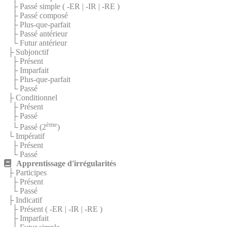
├ Passé simple (
-ER
|
-IR
|
-RE
)
├ Passé composé
├ Plus-que-parfait
├ Passé antérieur
└ Futur antérieur
├ Subjonctif
├ Présent
├ Imparfait
├ Plus-que-parfait
└ Passé
├ Conditionnel
├ Présent
├ Passé
ème
└ Passé (2
)
└ Impératif
├ Présent
└ Passé
Apprentissage d'irrégularités
├ Participes
├ Présent
└ Passé
├ Indicatif
├ Présent (
-ER
|
-IR
|
-RE
)
├ Imparfait