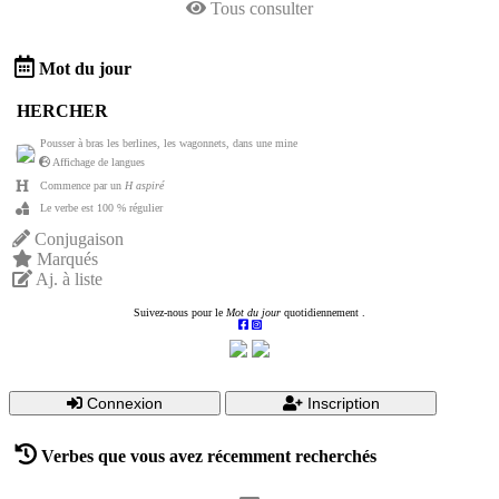
Tous consulter
Mot du jour
HERCHER
Pousser à bras les berlines, les wagonnets, dans une mine
Affichage de langues
Commence par un
H aspiré
Le verbe est 100 % régulier
Conjugaison
Marqués
Aj. à liste
Suivez-nous pour le
Mot du jour
quotidiennement .
Connexion
Inscription
Verbes que vous avez récemment recherchés