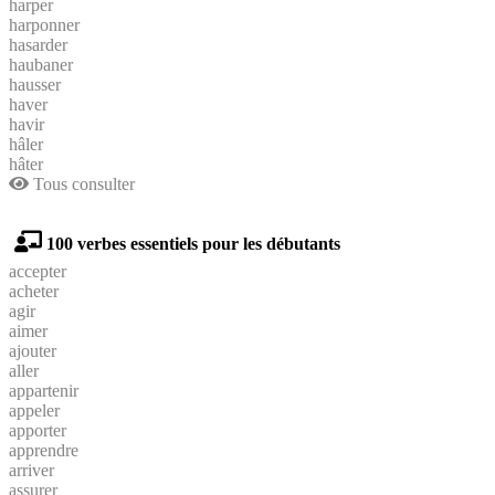
harper
harponner
hasarder
haubaner
hausser
haver
havir
hâler
hâter
Tous consulter
100 verbes essentiels pour les débutants
accepter
acheter
agir
aimer
ajouter
aller
appartenir
appeler
apporter
apprendre
arriver
assurer