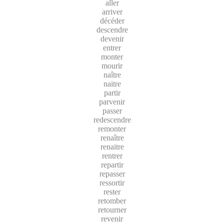
aller
arriver
décéder
descendre
devenir
entrer
monter
mourir
naître
naitre
partir
parvenir
passer
redescendre
remonter
renaître
renaitre
rentrer
repartir
repasser
ressortir
rester
retomber
retourner
revenir