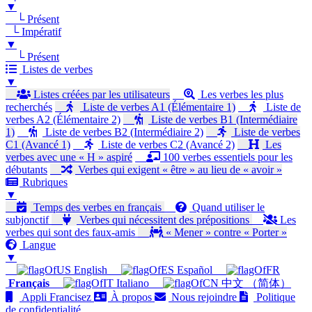
▼
└ Présent
└ Impératif
▼
└ Présent
Listes de verbes
▼
Listes créées par les utilisateurs
Les verbes les plus
recherchés
Liste de verbes A1 (Élémentaire 1)
Liste de
verbes A2 (Élémentaire 2)
Liste de verbes B1 (Intermédiaire
1)
Liste de verbes B2 (Intermédiaire 2)
Liste de verbes
C1 (Avancé 1)
Liste de verbes C2 (Avancé 2)
Les
verbes avec une « H » aspiré
100 verbes essentiels pour les
débutants
Verbes qui exigent « être » au lieu de « avoir »
Rubriques
▼
Temps des verbes en français
Quand utiliser le
subjonctif
Verbes qui nécessitent des prépositions
Les
verbes qui sont des faux-amis
« Mener » contre « Porter »
Langue
▼
English
Español
Français
Italiano
中文 （简体）
Appli Francisez
À propos
Nous rejoindre
Politique
de confidentialité