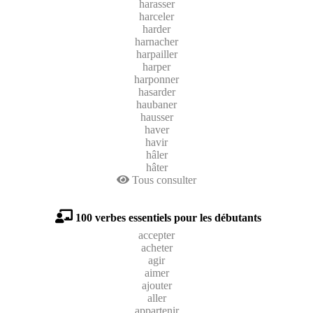
harasser
harceler
harder
harnacher
harpailler
harper
harponner
hasarder
haubaner
hausser
haver
havir
hâler
hâter
Tous consulter
100 verbes essentiels pour les débutants
accepter
acheter
agir
aimer
ajouter
aller
appartenir