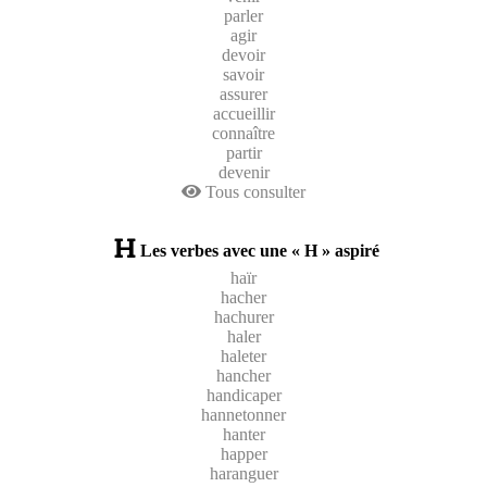
parler
agir
devoir
savoir
assurer
accueillir
connaître
partir
devenir
Tous consulter
Les verbes avec une « H » aspiré
haïr
hacher
hachurer
haler
haleter
hancher
handicaper
hannetonner
hanter
happer
haranguer