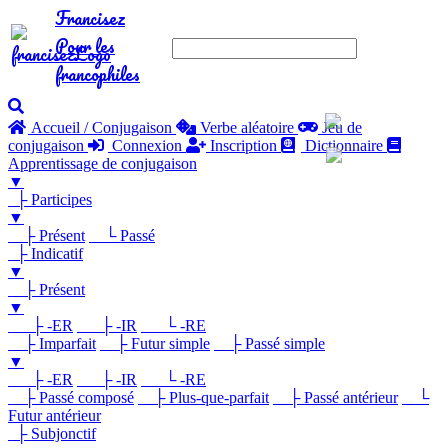
Francisez
Pour les
francophiles
Accueil / Conjugaison
Verbe aléatoire
Jeu de
conjugaison
Connexion
Inscription
Dictionnaire
Apprentissage de conjugaison
▼
├ Participes
▼
├ Présent
└ Passé
├ Indicatif
▼
├ Présent
▼
├ -ER
├ -IR
└ -RE
├ Imparfait
├ Futur simple
├ Passé simple
▼
├ -ER
├ -IR
└ -RE
├ Passé composé
├ Plus-que-parfait
├ Passé antérieur
└
Futur antérieur
├ Subjonctif