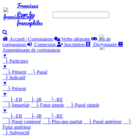
Francisez
Pour les
francophiles
Accueil / Conjugaison
Verbe aléatoire
Jeu de
conjugaison
Connexion
Inscription
Dictionnaire
Apprentissage de conjugaison
▼
├ Participes
▼
├ Présent
└ Passé
├ Indicatif
▼
├ Présent
▼
├ -ER
├ -IR
└ -RE
├ Imparfait
├ Futur simple
├ Passé simple
▼
├ -ER
├ -IR
└ -RE
├ Passé composé
├ Plus-que-parfait
├ Passé antérieur
└
Futur antérieur
├ Subjonctif