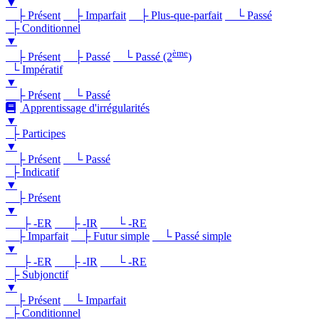
▼
├ Présent
├ Imparfait
├ Plus-que-parfait
└ Passé
├ Conditionnel
▼
ème
├ Présent
├ Passé
└ Passé (2
)
└ Impératif
▼
├ Présent
└ Passé
Apprentissage d'irrégularités
▼
├ Participes
▼
├ Présent
└ Passé
├ Indicatif
▼
├ Présent
▼
├ -ER
├ -IR
└ -RE
├ Imparfait
├ Futur simple
└ Passé simple
▼
├ -ER
├ -IR
└ -RE
├ Subjonctif
▼
├ Présent
└ Imparfait
├ Conditionnel