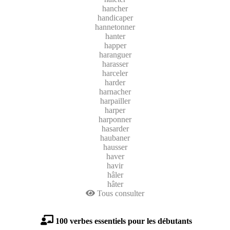
hancher
handicaper
hannetonner
hanter
happer
haranguer
harasser
harceler
harder
harnacher
harpailler
harper
harponner
hasarder
haubaner
hausser
haver
havir
hâler
hâter
Tous consulter
100 verbes essentiels pour les débutants