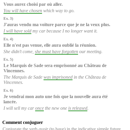
Vous aurez choisi
par où aller.
You will have chosen
which way to go.
Ex. 3)
J'auras vendu
ma voiture parce que je ne la veux plus.
I will have sold
my car because I no longer want it.
Ex. 4)
Elle n'est pas venue,
elle aura oublié
la réunion.
She didn't come,
she must have forgotten
our meeting.
Ex. 5)
Le Marquis de Sade
sera emprisonné
au Château de
Vincennes.
The Marquis de Sade
was imprisoned
in the Château de
Vincennes.
Ex. 6)
Je vendrai mon auto
une fois que
la nouvelle
aura été
lancée
.
I will sell my car
once
the new one
is released
.
Comment conjuguer
Conjugate the verb
avoir
(to have) in the indicative simple future