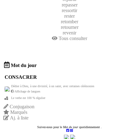
repasser
ressortir
rester
retomber
retourner
revenir
Tous consulter
Mot du jour
CONSACRER
Dédier à Dieu, à une divinité, à un saint, avec certaines cérémonies
Affichage de langues
Le verbe est 100 % régulier
Conjugaison
Marqués
Aj. à liste
Suivez-nous pour le
Mot du jour
quotidiennement .