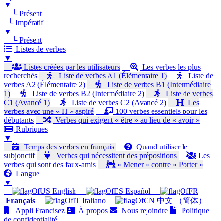
▼
└ Présent
└ Impératif
▼
└ Présent
Listes de verbes
▼
Listes créées par les utilisateurs
Les verbes les plus
recherchés
Liste de verbes A1 (Élémentaire 1)
Liste de
verbes A2 (Élémentaire 2)
Liste de verbes B1 (Intermédiaire
1)
Liste de verbes B2 (Intermédiaire 2)
Liste de verbes
C1 (Avancé 1)
Liste de verbes C2 (Avancé 2)
Les
verbes avec une « H » aspiré
100 verbes essentiels pour les
débutants
Verbes qui exigent « être » au lieu de « avoir »
Rubriques
▼
Temps des verbes en français
Quand utiliser le
subjonctif
Verbes qui nécessitent des prépositions
Les
verbes qui sont des faux-amis
« Mener » contre « Porter »
Langue
▼
English
Español
Français
Italiano
中文 （简体）
Appli Francisez
À propos
Nous rejoindre
Politique
de confidentialité