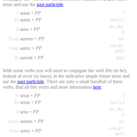
tense and use the
past participle
.
J'
aurai +
PP
I
Tu
auras +
PP
you (s.)
he, she,
Il
aura +
PP
it
Nous
aurons +
PP
we
you (p.,
Vous
aurez +
PP
pol.)
Ils
auront +
PP
they
With some verbs you will need to conjugate the verb
être
(to be),
instead of
avoir
(to have), in the indicative simple future tense and
use the
past participle
. There are only a small handfull of these
verbs, find all
être
verbs and more information
here
.
Je
serai +
PP
I
Tu
seras +
PP
you (s.)
he, she,
Il
sera +
PP
it
Nous
serons +
PP
we
you (p.,
Vous
serez +
PP
pol.)