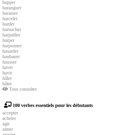
happer
haranguer
harasser
harceler
harder
harnacher
harpailler
harper
harponner
hasarder
haubaner
hausser
haver
havir
hâler
hâter
Tous consulter
100 verbes essentiels pour les débutants
accepter
acheter
agir
aimer
ajouter