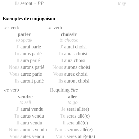
Ils
seront +
PP
they
Exemples de conjugaison
-er
verb
-ir
verb
parler
choissir
to speak
to choose
J'
aurai parlé
J'
aurai choisi
Tu
auras parlé
Tu
auras choisi
Il
aura parlé
Il
aura choisi
Nous
aurons parlé
Nous
aurons choisi
Vous
aurez parlé
Vous
aurez choisi
Ils
auront parlé
Ils
auront choisi
-re
verb
Requiring
être
vendre
aller
to sell
to go
J'
aurai vendu
Je
serai allé(e)
Tu
auras vendu
Tu
seras allé(e)
Il
aura vendu
Il
sera allé(e)
Nous
aurons vendu
Nous
serons allé(e)s
Vous
autez vendu
Vous
serez allé(e)(s)