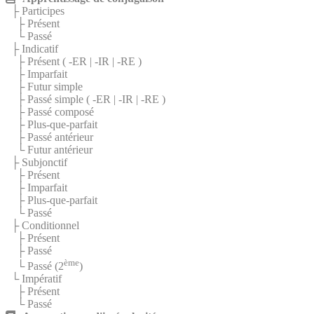
├ Participes
├ Présent
└ Passé
├ Indicatif
├ Présent (
-ER
|
-IR
|
-RE
)
├ Imparfait
├ Futur simple
├ Passé simple (
-ER
|
-IR
|
-RE
)
├ Passé composé
├ Plus-que-parfait
├ Passé antérieur
└ Futur antérieur
├ Subjonctif
├ Présent
├ Imparfait
├ Plus-que-parfait
└ Passé
├ Conditionnel
├ Présent
├ Passé
ème
└ Passé (2
)
└ Impératif
├ Présent
└ Passé