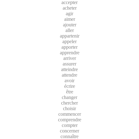
accepter
acheter
agir
aimer
ajouter
aller
appartenir
appeler
apporter
apprendre
arriver
assurer
atteindre
attendre
avoir
écrire
être
changer
chercher
choisir
commencer
comprendre
compter
concerner
connaître