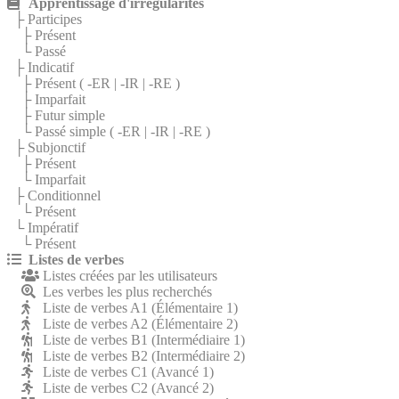
Apprentissage d'irrégularités
├ Participes
├ Présent
└ Passé
├ Indicatif
├ Présent (
-ER
|
-IR
|
-RE
)
├ Imparfait
├ Futur simple
└ Passé simple (
-ER
|
-IR
|
-RE
)
├ Subjonctif
├ Présent
└ Imparfait
├ Conditionnel
└ Présent
└ Impératif
└ Présent
Listes de verbes
Listes créées par les utilisateurs
Les verbes les plus recherchés
Liste de verbes A1 (Élémentaire 1)
Liste de verbes A2 (Élémentaire 2)
Liste de verbes B1 (Intermédiaire 1)
Liste de verbes B2 (Intermédiaire 2)
Liste de verbes C1 (Avancé 1)
Liste de verbes C2 (Avancé 2)