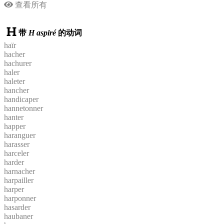
查看所有
带
H aspiré
的动词
haïr
hacher
hachurer
haler
haleter
hancher
handicaper
hannetonner
hanter
happer
haranguer
harasser
harceler
harder
harnacher
harpailler
harper
harponner
hasarder
haubaner