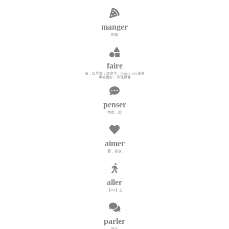
manger
吃饭
faire
做；以导致；转变为；(mieux de) 做某
事会更好；表现得像
penser
考虑，想
aimer
爱，喜欢
aller
【être】去
parler
说话