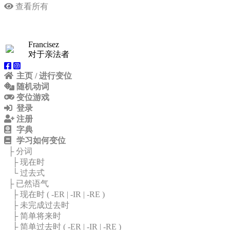
查看所有
Francisez
对于亲法者
主页 / 进行变位
随机动词
变位游戏
登录
注册
字典
学习如何变位
├ 分词
├ 现在时
└ 过去式
├ 已然语气
├ 现在时 (
-ER
|
-IR
|
-RE
)
├ 未完成过去时
├ 简单将来时
├ 简单过去时 (
-ER
|
-IR
|
-RE
)