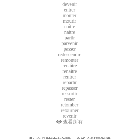
devenir
entrer
monter
mourir
naître
naitre
partir
parvenir
passer
redescendre
remonter
renaître
renaitre
rentrer
repartir
repasser
ressortir
rester
retomber
retourner
revenir
查看所有