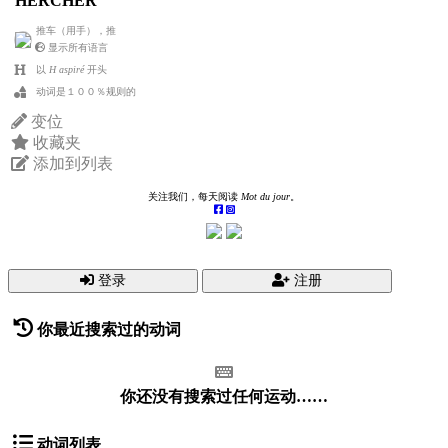
HERCHER
推车（用手），推
显示所有语言
以
H aspiré
开头
动词是１００％规则的
变位
收藏夹
添加到列表
关注我们，每天阅读
Mot du jour
。
登录
注册
你最近搜索过的动词
你还没有搜索过任何运动……
动词列表