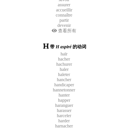
assurer
accueillir
connaître
partir
devenir
查看所有
带
H aspiré
的动词
haïr
hacher
hachurer
haler
haleter
hancher
handicaper
hannetonner
hanter
happer
haranguer
harasser
harceler
harder
harnacher