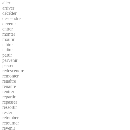
aller
arriver
décéder
descendre
devenir
entrer
monter
mourir
naître
naitre
partir
parvenir
passer
redescendre
remonter
renaître
renaitre
rentrer
repartir
repasser
ressortir
rester
retomber
retourner
revenir