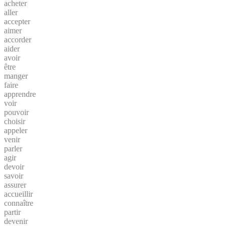
acheter
aller
accepter
aimer
accorder
aider
avoir
être
manger
faire
apprendre
voir
pouvoir
choisir
appeler
venir
parler
agir
devoir
savoir
assurer
accueillir
connaître
partir
devenir