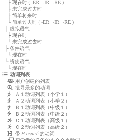
├ 现在时 (
-ER
|
-IR
|
-RE
)
├ 未完成过去时
├ 简单将来时
└ 简单过去时 (
-ER
|
-IR
|
-RE
)
├ 虚拟语气
├ 现在时
└ 未完成过去时
├ 条件语气
└ 现在时
└ 祈使语气
└ 现在时
动词列表
用户创建的列表
搜寻最多的动词
Ａ１动词列表（小学１）
Ａ２动词列表（小学２）
Ｂ１动词列表（中级１）
Ｂ２动词列表（中级２）
Ｃ１动词列表（高级１）
Ｃ２动词列表（高级２）
带
H aspiré
的动词