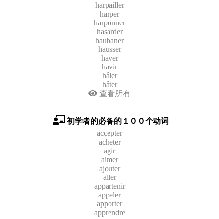
harpailler
harper
harponner
hasarder
haubaner
hausser
haver
havir
hâler
hâter
查看所有
初学者的必备的１００个动词
accepter
acheter
agir
aimer
ajouter
aller
appartenir
appeler
apporter
apprendre