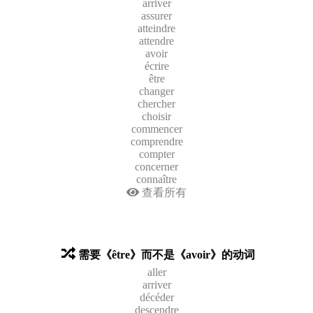
arriver
assurer
atteindre
attendre
avoir
écrire
être
changer
chercher
choisir
commencer
comprendre
compter
concerner
connaître
查看所有
需要《être》而不是《avoir》的动词
aller
arriver
décéder
descendre