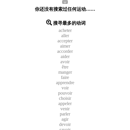
你还没有搜索过任何运动……
搜寻最多的动词
acheter
aller
accepter
aimer
accorder
aider
avoir
être
manger
faire
apprendre
voir
pouvoir
choisir
appeler
venir
parler
agir
devoir
savoir