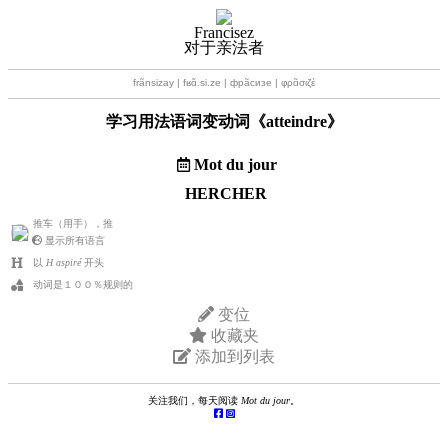
Francisez
对于亲法者
frãnsizay | fʁɑ̃.si.ze | фрãсизе | φρɑ̃σιζέ
学习用法语词变动词《
atteindre
》
Mot du jour
HERCHER
推车（用手），推
显示所有语言
以
H aspiré
开头
动词是１００％规则的
变位
收藏夹
添加到列表
关注我们，每天阅读
Mot du jour
。