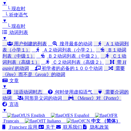
▼
└ 现在时
└ 祈使语气
▼
└ 现在时
动词列表
▼
用户创建的列表
搜寻最多的动词
Ａ１动词列
表（小学１）
Ａ２动词列表（小学２）
Ｂ１动词
列表（中级１）
Ｂ２动词列表（中级２）
Ｃ１动
词列表（高级１）
Ｃ２动词列表（高级２）
带
H
aspiré
的动词
初学者的必备的１００个动词
需要
《être》而不是《avoir》的动词
文章
▼
法语动词时态
何时使用虚拟语气
需要介词的
动词
同形异义词的动词
《Mener》对《Porter》
言语
▼
English
Español
Français
Italiano
中文 （简体）
Francisez 应用
关于
联系我们
隐私政策