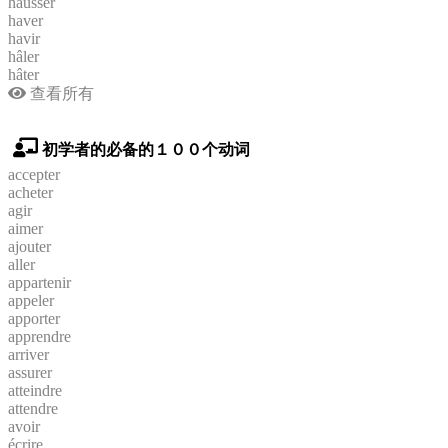
hausser
haver
havir
hâler
hâter
查看所有
初学者的必备的１００个动词
accepter
acheter
agir
aimer
ajouter
aller
appartenir
appeler
apporter
apprendre
arriver
assurer
atteindre
attendre
avoir
écrire