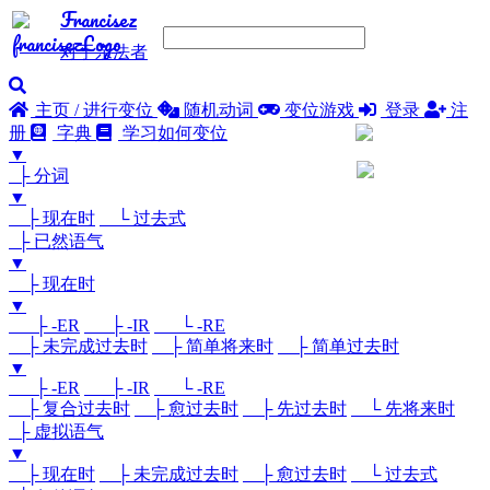
Francisez
对于亲法者
主页 / 进行变位
随机动词
变位游戏
登录
注
册
字典
学习如何变位
▼
├ 分词
▼
├ 现在时
└ 过去式
├ 已然语气
▼
├ 现在时
▼
├ -ER
├ -IR
└ -RE
├ 未完成过去时
├ 简单将来时
├ 简单过去时
▼
├ -ER
├ -IR
└ -RE
├ 复合过去时
├ 愈过去时
├ 先过去时
└ 先将来时
├ 虚拟语气
▼
├ 现在时
├ 未完成过去时
├ 愈过去时
└ 过去式