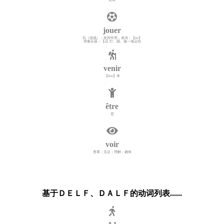
jouer
玩（游戏）；发挥作用，表演；【de】
弹奏乐器；【à】打、踢、做一项运动
venir
【être】来
être
是
voir
查看；见证；理解；确保
基于ＤＥＬＦ、ＤＡＬＦ的动词列表......