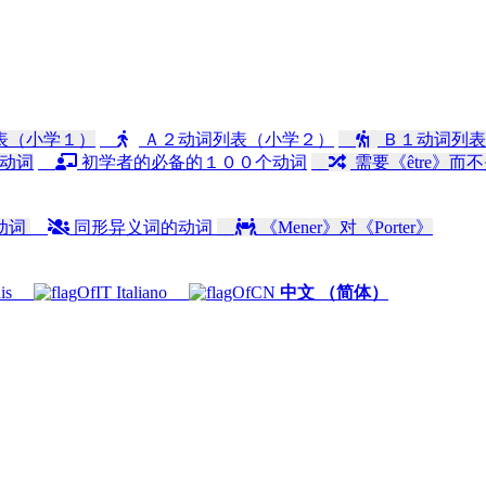
表（小学１）
Ａ２动词列表（小学２）
Ｂ１动词列表
动词
初学者的必备的１００个动词
需要《être》而不
动词
同形异义词的动词
《Mener》对《Porter》
is
Italiano
中文 （简体）