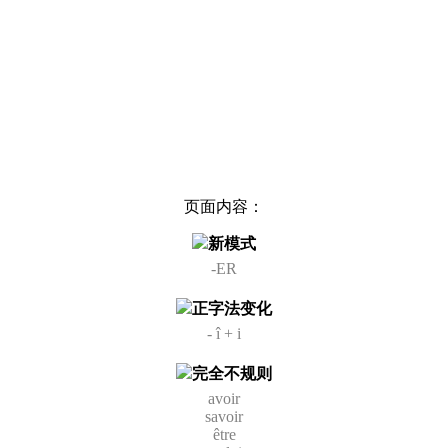
页面内容：
新模式
-ER
正字法变化
- î + i
完全不规则
avoir
savoir
être