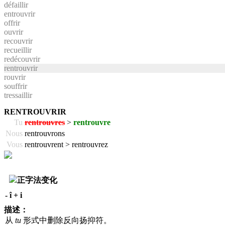
défaillir
entrouvrir
offrir
ouvrir
recouvrir
recueillir
redécouvrir
rentrouvrir
rouvrir
souffrir
tressaillir
RENTROUVRIR
Tu
rentrouvres
>
rentrouvre
Nous
rentrouvrons
Vous
rentrouvrent > rentrouvrez
正字法变化
- î + i
描述：
从
tu
形式中删除反向扬抑符。