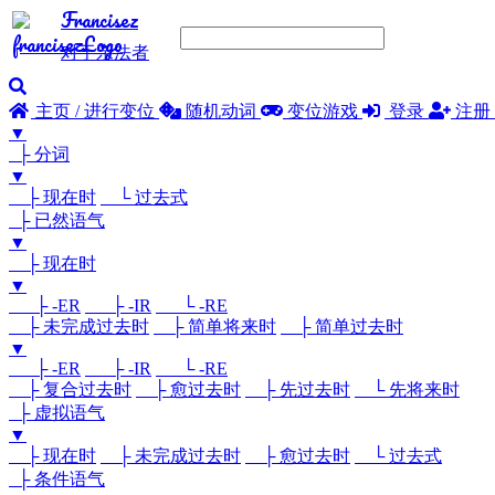
Francisez
对于亲法者
主页 / 进行变位
随机动词
变位游戏
登录
注册
▼
├ 分词
▼
├ 现在时
└ 过去式
├ 已然语气
▼
├ 现在时
▼
├ -ER
├ -IR
└ -RE
├ 未完成过去时
├ 简单将来时
├ 简单过去时
▼
├ -ER
├ -IR
└ -RE
├ 复合过去时
├ 愈过去时
├ 先过去时
└ 先将来时
├ 虚拟语气
▼
├ 现在时
├ 未完成过去时
├ 愈过去时
└ 过去式
├ 条件语气