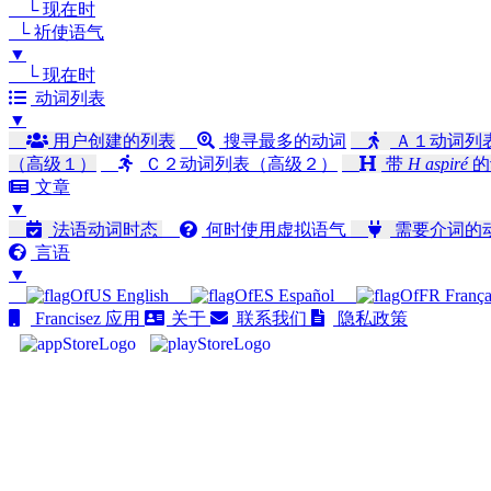
└ 现在时
└ 祈使语气
▼
└ 现在时
动词列表
▼
用户创建的列表
搜寻最多的动词
Ａ１动词列
（高级１）
Ｃ２动词列表（高级２）
带
H aspiré
的
文章
▼
法语动词时态
何时使用虚拟语气
需要介词的
言语
▼
English
Español
França
Francisez 应用
关于
联系我们
隐私政策