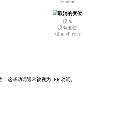
vouloir
取消的变位
仅
tu
没有变位
仅
tu
和
vous
记住：这些动词通常被视为
-ER
动词。