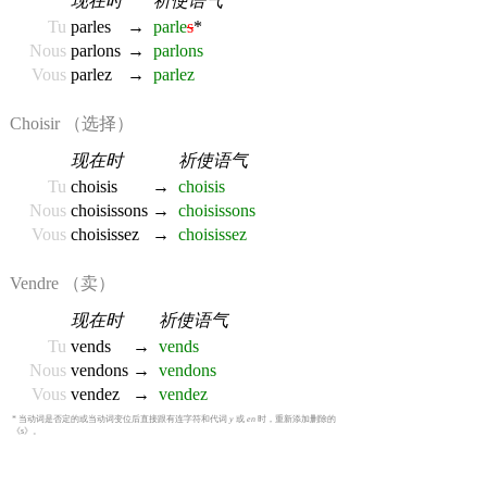
现在时
祈使语气
Tu
parles
→
parle
s
*
Nous
parlons
→
parlons
Vous
parlez
→
parlez
Choisir （选择）
现在时
祈使语气
Tu
choisis
→
choisis
Nous
choisissons
→
choisissons
Vous
choisissez
→
choisissez
Vendre （卖）
现在时
祈使语气
Tu
vends
→
vends
Nous
vendons
→
vendons
Vous
vendez
→
vendez
* 当动词是否定的或当动词变位后直接跟有连字符和代词
y
或
en
时，重新添加删除的
《s》。