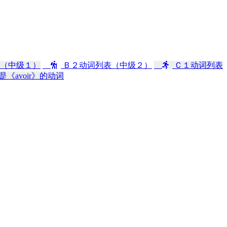
（中级１）
Ｂ２动词列表（中级２）
Ｃ１动词列表
是《avoir》的动词