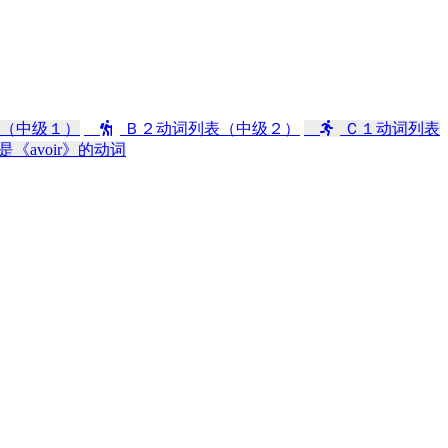
（中级１）
Ｂ２动词列表（中级２）
Ｃ１动词列表
是《avoir》的动词