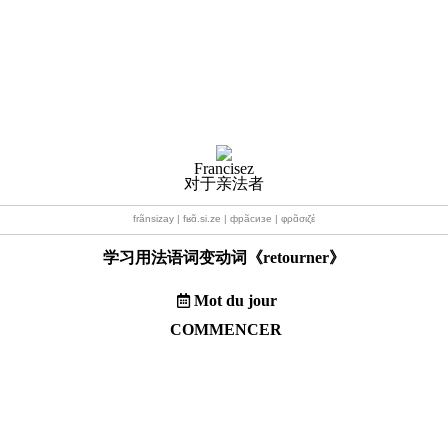
Francisez
对于亲法者
frãnsizay | fʁɑ̃.si.ze | фрãсизе | φρɑ̃σιζέ
学习用法语词变动词《
retourner
》
Mot du jour
COMMENCER