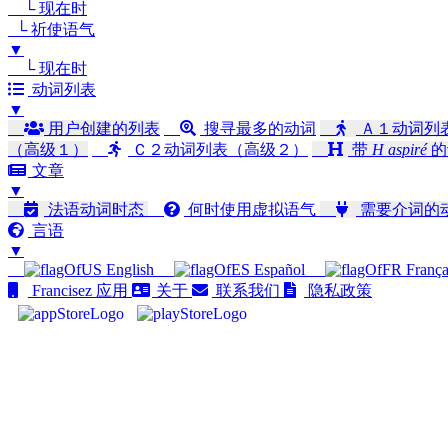
└ 现在时
└ 祈使语气
▼
└ 现在时
动词列表
▼
用户创建的列表
搜寻最多的动词
Ａ１动词列
（高级１）
Ｃ２动词列表（高级２）
带
H aspiré
的
文章
▼
法语动词时态
何时使用虚拟语气
需要介词的
言语
▼
English
Español
França
Francisez 应用
关于
联系我们
隐私政策