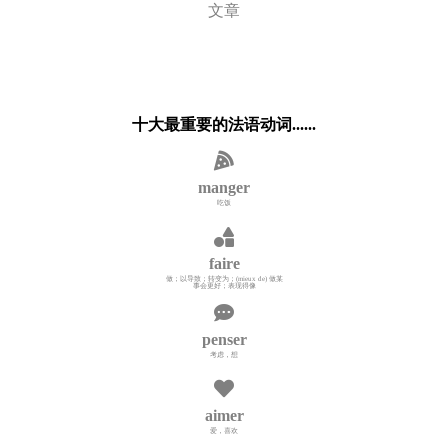
文章
十大最重要的法语动词......
manger
吃饭
faire
做；以导致；转变为；(mieux de) 做某
事会更好；表现得像
penser
考虑，想
aimer
爱，喜欢