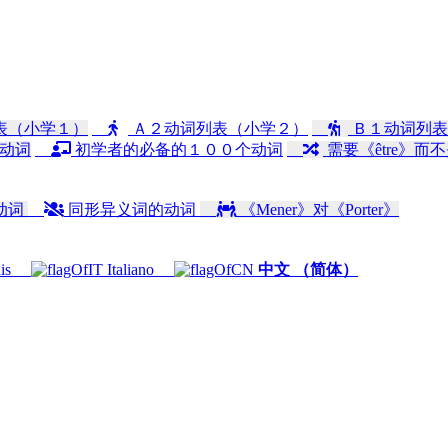
表（小学１）
Ａ２动词列表（小学２）
Ｂ１动词列表
动词
初学者的必备的１００个动词
需要《être》而不
动词
同形异义词的动词
《Mener》对《Porter》
is
Italiano
中文 （简体）