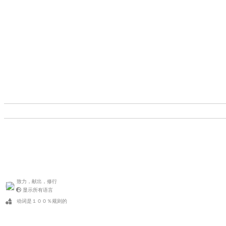
致力，献出，修行
显示所有语言
动词是１００％规则的