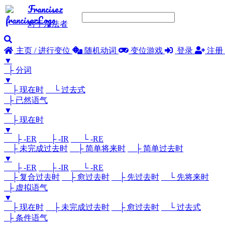
Francisez
对于亲法者
主页 / 进行变位
随机动词
变位游戏
登录
注册
▼
├ 分词
▼
├ 现在时
└ 过去式
├ 已然语气
▼
├ 现在时
▼
├ -ER
├ -IR
└ -RE
├ 未完成过去时
├ 简单将来时
├ 简单过去时
▼
├ -ER
├ -IR
└ -RE
├ 复合过去时
├ 愈过去时
├ 先过去时
└ 先将来时
├ 虚拟语气
▼
├ 现在时
├ 未完成过去时
├ 愈过去时
└ 过去式
├ 条件语气