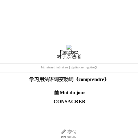
Francisez
对于亲法者
frãnsizay | fʁɑ̃.si.ze | фрãсизе | φρɑ̃σιζέ
学习用法语词变动词《
comprendre
》
Mot du jour
CONSACRER
变位