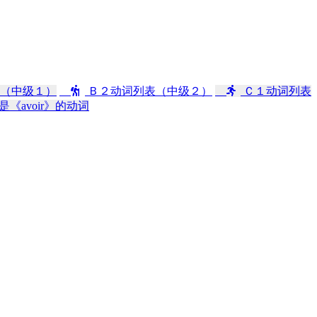
（中级１）
Ｂ２动词列表（中级２）
Ｃ１动词列表
是《avoir》的动词