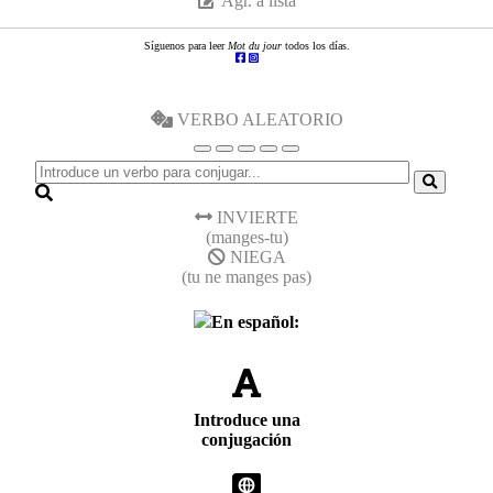
Agr. a lista
Síguenos para leer
Mot du jour
todos los días.
VERBO ALEATORIO
INVIERTE
(manges-tu)
NIEGA
(tu ne manges pas)
En español:
Introduce una
conjugación