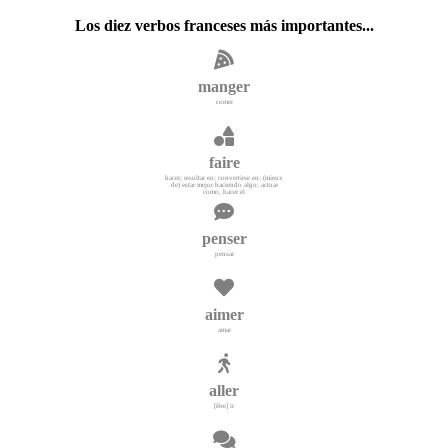
Los diez verbos franceses más importantes...
manger
comer
faire
hacer; resultar en; convertirse en; (mieux
de) estar mejor haciendo algo; actuar
como, hacer el
penser
pensar
aimer
amar
aller
[être] ir