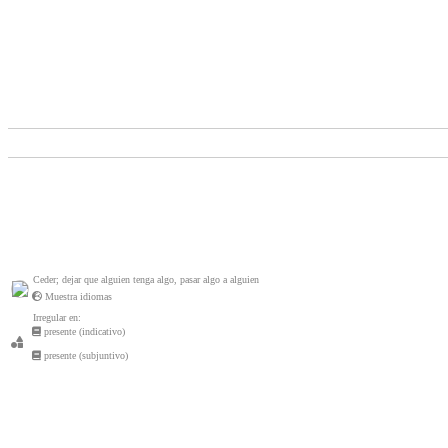
Ceder; dejar que alguien tenga algo, pasar algo a alguien
Muestra idiomas
Irregular en:
presente (indicativo)
presente (subjuntivo)