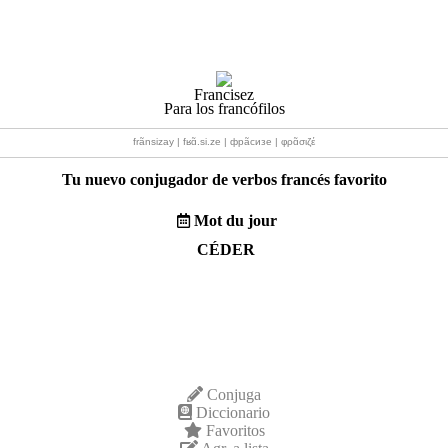
Francisez
Para los francófilos
frãnsizay | fʁɑ̃.si.ze | фрãсизе | φρɑ̃σιζέ
Tu nuevo conjugador de verbos francés favorito
Mot du jour
CÉDER
Conjuga
Diccionario
Favoritos