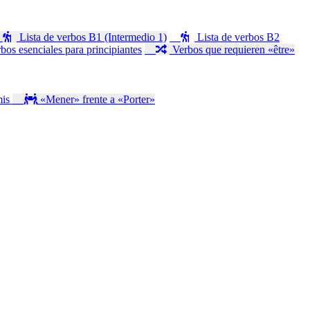
Lista de verbos B1 (Intermedio 1)
Lista de verbos B2
bos esenciales para principiantes
Verbos que requieren «être»
mis
«Mener» frente a «Porter»