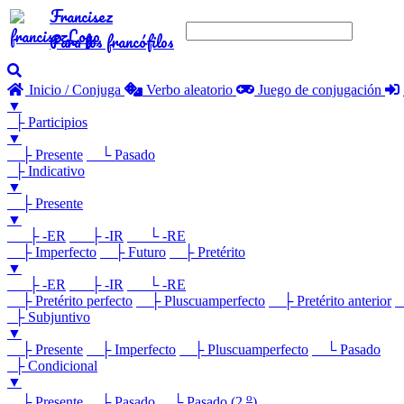
Francisez
Para los francófilos
Inicio / Conjuga
Verbo aleatorio
Juego de conjugación
▼
├ Participios
▼
├ Presente
└ Pasado
├ Indicativo
▼
├ Presente
▼
├ -ER
├ -IR
└ -RE
├ Imperfecto
├ Futuro
├ Pretérito
▼
├ -ER
├ -IR
└ -RE
├ Pretérito perfecto
├ Pluscuamperfecto
├ Pretérito anterior
└
├ Subjuntivo
▼
├ Presente
├ Imperfecto
├ Pluscuamperfecto
└ Pasado
├ Condicional
▼
o
├ Presente
├ Pasado
└ Pasado (2.
)