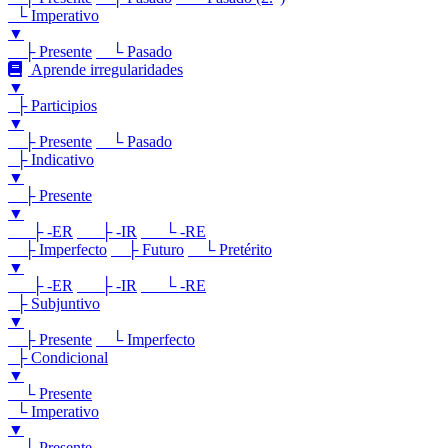
└ Imperativo
▼
├ Presente
└ Pasado
Aprende irregularidades
▼
├ Participios
▼
├ Presente
└ Pasado
├ Indicativo
▼
├ Presente
▼
├ -ER
├ -IR
└ -RE
├ Imperfecto
├ Futuro
└ Pretérito
▼
├ -ER
├ -IR
└ -RE
├ Subjuntivo
▼
├ Presente
└ Imperfecto
├ Condicional
▼
└ Presente
└ Imperativo
▼
└ Presente