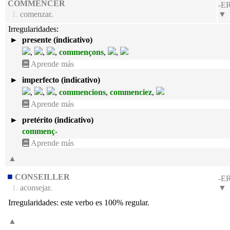
COMMENCER
-E
1.
comenzar.
▼
Irregularidades:
►
presente (indicativo)
,
,
,
commençons
,
,
Aprende más
►
imperfecto (indicativo)
,
,
,
commencions
,
commenciez
,
Aprende más
►
pretérito (indicativo)
commenç-
Aprende más
▲
CONSEILLER
-E
1.
aconsejar.
▼
Irregularidades:
este verbo es 100% regular.
▲