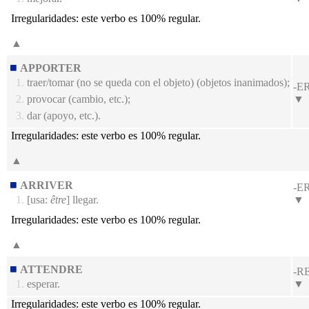
Irregularidades:
este verbo es 100% regular.
▲
APPORTER
1.
traer/tomar (no se queda con el objeto) (objetos inanimados);
-E
2.
provocar (cambio, etc.);
▼
3.
dar (apoyo, etc.).
Irregularidades:
este verbo es 100% regular.
▲
ARRIVER
-E
1.
[usa:
être
] llegar.
▼
Irregularidades:
este verbo es 100% regular.
▲
ATTENDRE
-R
1.
esperar.
▼
Irregularidades:
este verbo es 100% regular.