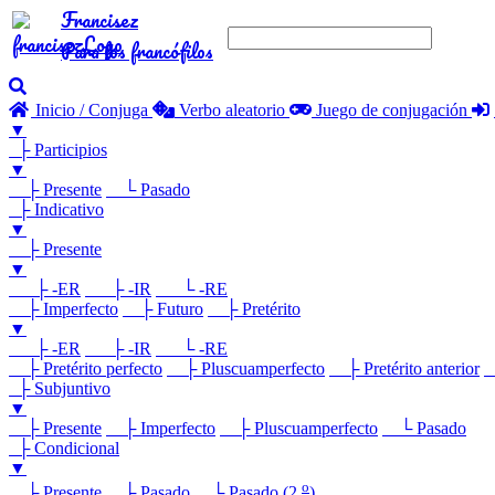
Francisez
Para los francófilos
Inicio / Conjuga
Verbo aleatorio
Juego de conjugación
▼
├ Participios
▼
├ Presente
└ Pasado
├ Indicativo
▼
├ Presente
▼
├ -ER
├ -IR
└ -RE
├ Imperfecto
├ Futuro
├ Pretérito
▼
├ -ER
├ -IR
└ -RE
├ Pretérito perfecto
├ Pluscuamperfecto
├ Pretérito anterior
└
├ Subjuntivo
▼
├ Presente
├ Imperfecto
├ Pluscuamperfecto
└ Pasado
├ Condicional
▼
o
├ Presente
├ Pasado
└ Pasado (2.
)