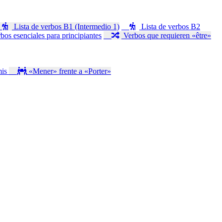
Lista de verbos B1 (Intermedio 1)
Lista de verbos B2
bos esenciales para principiantes
Verbos que requieren «être»
mis
«Mener» frente a «Porter»