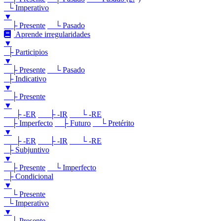
└ Imperativo
▼
├ Presente
└ Pasado
Aprende irregularidades
▼
├ Participios
▼
├ Presente
└ Pasado
├ Indicativo
▼
├ Presente
▼
├ -ER
├ -IR
└ -RE
├ Imperfecto
├ Futuro
└ Pretérito
▼
├ -ER
├ -IR
└ -RE
├ Subjuntivo
▼
├ Presente
└ Imperfecto
├ Condicional
▼
└ Presente
└ Imperativo
▼
└ Presente