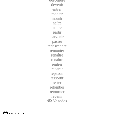
descendre
devenir
entrer
monter
mourir
naître
naitre
partir
parvenir
passer
redescendre
remonter
renaître
renaitre
rentrer
repartir
repasser
ressortir
rester
retomber
retourner
revenir
Ve todos