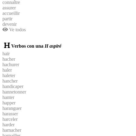
connaître
assurer
accueillir
partir
devenir
Ve todos
Verbos con una
H aspiré
haïr
hacher
hachurer
haler
haleter
hancher
handicaper
hannetonner
hanter
happer
haranguer
harasser
harceler
harder
harnacher
harpailler