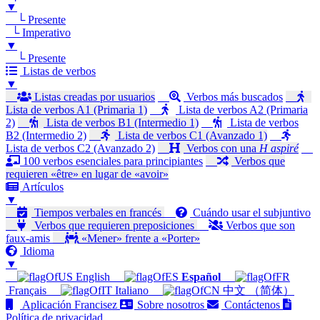
▼
└ Presente
└ Imperativo
▼
└ Presente
Listas de verbos
▼
Listas creadas por usuarios
Verbos más buscados
Lista de verbos A1 (Primaria 1)
Lista de verbos A2 (Primaria
2)
Lista de verbos B1 (Intermedio 1)
Lista de verbos
B2 (Intermedio 2)
Lista de verbos C1 (Avanzado 1)
Lista de verbos C2 (Avanzado 2)
Verbos con una
H aspiré
100 verbos esenciales para principiantes
Verbos que
requieren «être» en lugar de «avoir»
Artículos
▼
Tiempos verbales en francés
Cuándo usar el subjuntivo
Verbos que requieren preposiciones
Verbos que son
faux-amis
«Mener» frente a «Porter»
Idioma
▼
English
Español
Français
Italiano
中文 （简体）
Aplicación Francisez
Sobre nosotros
Contáctenos
Política de privacidad