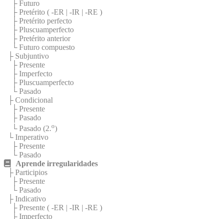
├ Futuro
├ Pretérito (
-ER
|
-IR
|
-RE
)
├ Pretérito perfecto
├ Pluscuamperfecto
├ Pretérito anterior
└ Futuro compuesto
├ Subjuntivo
├ Presente
├ Imperfecto
├ Pluscuamperfecto
└ Pasado
├ Condicional
├ Presente
├ Pasado
o
└ Pasado (2.
)
└ Imperativo
├ Presente
└ Pasado
Aprende irregularidades
├ Participios
├ Presente
└ Pasado
├ Indicativo
├ Presente (
-ER
|
-IR
|
-RE
)
├ Imperfecto