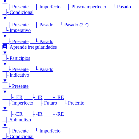
▼
├ Presente
├ Imperfecto
├ Pluscuamperfecto
└ Pasado
├ Condicional
▼
o
├ Presente
├ Pasado
└ Pasado (2.
)
└ Imperativo
▼
├ Presente
└ Pasado
Aprende irregularidades
▼
├ Participios
▼
├ Presente
└ Pasado
├ Indicativo
▼
├ Presente
▼
├ -ER
├ -IR
└ -RE
├ Imperfecto
├ Futuro
└ Pretérito
▼
├ -ER
├ -IR
└ -RE
├ Subjuntivo
▼
├ Presente
└ Imperfecto
├ Condicional