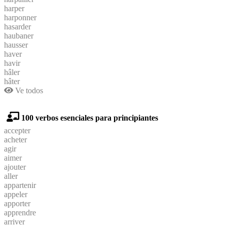
harper
harponner
hasarder
haubaner
hausser
haver
havir
hâler
hâter
Ve todos
100 verbos esenciales para principiantes
accepter
acheter
agir
aimer
ajouter
aller
appartenir
appeler
apporter
apprendre
arriver