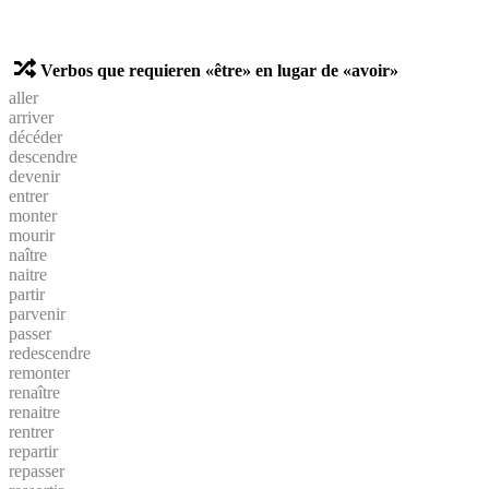
Verbos que requieren «être» en lugar de «avoir»
aller
arriver
décéder
descendre
devenir
entrer
monter
mourir
naître
naitre
partir
parvenir
passer
redescendre
remonter
renaître
renaitre
rentrer
repartir
repasser