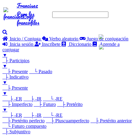
Francisez
Para los
francófilos
Inicio / Conjuga
Verbo aleatorio
Juego de conjugación
Inicia sesión
Inscríbete
Diccionario
Aprende a
conjugar
▼
├ Participios
▼
├ Presente
└ Pasado
├ Indicativo
▼
├ Presente
▼
├ -ER
├ -IR
└ -RE
├ Imperfecto
├ Futuro
├ Pretérito
▼
├ -ER
├ -IR
└ -RE
├ Pretérito perfecto
├ Pluscuamperfecto
├ Pretérito anterior
└ Futuro compuesto
├ Subjuntivo