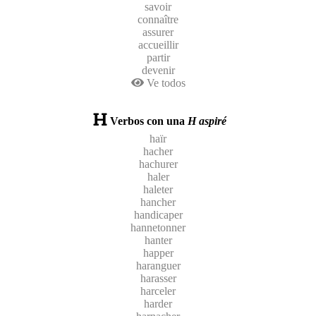
savoir
connaître
assurer
accueillir
partir
devenir
Ve todos
Verbos con una
H aspiré
haïr
hacher
hachurer
haler
haleter
hancher
handicaper
hannetonner
hanter
happer
haranguer
harasser
harceler
harder