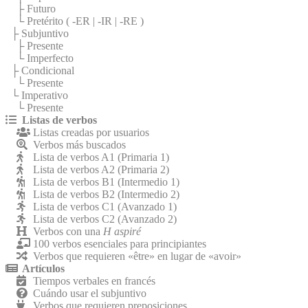
├ Futuro
└ Pretérito (
-ER
|
-IR
|
-RE
)
├ Subjuntivo
├ Presente
└ Imperfecto
├ Condicional
└ Presente
└ Imperativo
└ Presente
Listas de verbos
Listas creadas por usuarios
Verbos más buscados
Lista de verbos A1 (Primaria 1)
Lista de verbos A2 (Primaria 2)
Lista de verbos B1 (Intermedio 1)
Lista de verbos B2 (Intermedio 2)
Lista de verbos C1 (Avanzado 1)
Lista de verbos C2 (Avanzado 2)
Verbos con una
H aspiré
100 verbos esenciales para principiantes
Verbos que requieren «être» en lugar de «avoir»
Artículos
Tiempos verbales en francés
Cuándo usar el subjuntivo
Verbos que requieren preposiciones