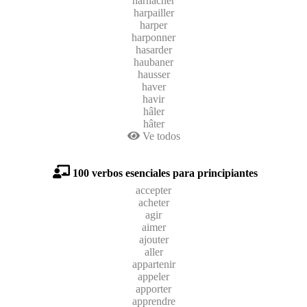
harnacher
harpailler
harper
harponner
hasarder
haubaner
hausser
haver
havir
hâler
hâter
Ve todos
100 verbos esenciales para principiantes
accepter
acheter
agir
aimer
ajouter
aller
appartenir
appeler
apporter
apprendre