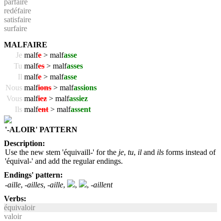
parfaire
redéfaire
satisfaire
surfaire
MALFAIRE
Je
malf
e
> malf
asse
Tu
malf
es
> malf
asses
Il
malf
e
> malf
asse
Nous
malf
ions
> malf
assions
Vous
malf
iez
> malf
assiez
Ils
malf
ent
> malf
assent
'-ALOIR' PATTERN
Description:
Use the new stem 'équivaill-' for the
je
,
tu
,
il
and
ils
forms instead of
'équival-' and add the regular endings.
Endings' pattern:
-aille
,
-ailles
,
-aille
,
,
,
-aillent
Verbs:
équivaloir
valoir