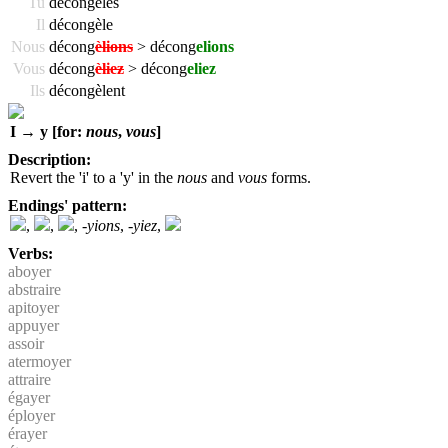
Tu
décongèles
Il
décongèle
Nous
décong
èlions
> décong
elions
Vous
décong
èliez
> décong
eliez
Ils
décongèlent
I → y [for:
nous
,
vous
]
Description:
Revert the 'i' to a 'y' in the
nous
and
vous
forms.
Endings' pattern:
,
,
,
-yions
,
-yiez
,
Verbs:
aboyer
abstraire
apitoyer
appuyer
assoir
atermoyer
attraire
égayer
éployer
érayer