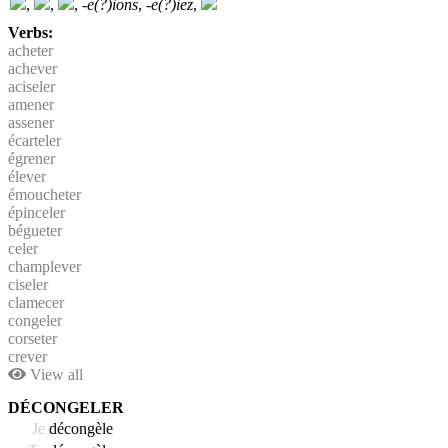
,
,
,
-e(?)ions
,
-e(?)iez
,
Verbs:
acheter
achever
aciseler
amener
assener
écarteler
égrener
élever
émoucheter
épinceler
bégueter
celer
champlever
ciseler
clamecer
congeler
corseter
crever
View all
DÉCONGELER
Je
décongèle