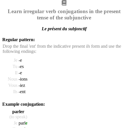
Learn irregular verb conjugations in the present
tense of the subjunctive
Le présent du subjonctif
Regular pattern:
Drop the final 'ent' from the indicative present
ils
form and use the
following endings:
Je
-e
Tu
-es
Il
-e
Nous
-ions
Vous
-iez
Ils
-ent
Example conjugation:
parler
(to speak)
Je
parl
e