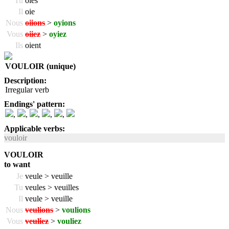
Tu
oies
Il
oie
Nous
oiions
>
oyions
Vous
oiiez
>
oyiez
Ils
oient
VOULOIR (unique)
Description:
Irregular verb
Endings' pattern:
,
,
,
,
,
Applicable verbs:
vouloir
VOULOIR
to want
Je
veule > veuille
Tu
veules > veuilles
Il
veule > veuille
Nous
veulions
>
voulions
Vous
veuliez
>
vouliez