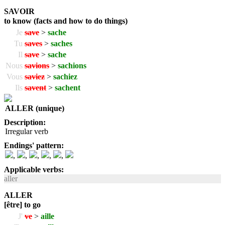
SAVOIR
to know (facts and how to do things)
Je
save
>
sache
Tu
saves
>
saches
Il
save
>
sache
Nous
savions
>
sachions
Vous
saviez
>
sachiez
Ils
savent
>
sachent
ALLER (unique)
Description:
Irregular verb
Endings' pattern:
,
,
,
,
,
Applicable verbs:
aller
ALLER
[être] to go
J'
ve
>
aille