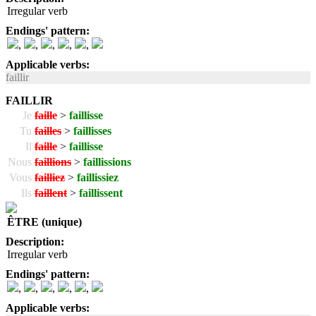
Irregular verb
Endings' pattern:
,
,
,
,
,
Applicable verbs:
faillir
FAILLIR
Je
faille
>
faillisse
Tu
failles
>
faillisses
Il
faille
>
faillisse
Nous
faillions
>
faillissions
Vous
failliez
>
faillissiez
Ils
faillent
>
faillissent
ÊTRE (unique)
Description:
Irregular verb
Endings' pattern:
,
,
,
,
,
Applicable verbs: