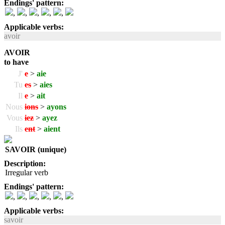
Endings' pattern:
,
,
,
,
,
Applicable verbs:
avoir
AVOIR
to have
J'
e
>
aie
Tu
es
>
aies
Il
e
>
ait
Nous
ions
>
ayons
Vous
iez
>
ayez
Ils
ent
>
aient
SAVOIR (unique)
Description:
Irregular verb
Endings' pattern:
,
,
,
,
,
Applicable verbs:
savoir