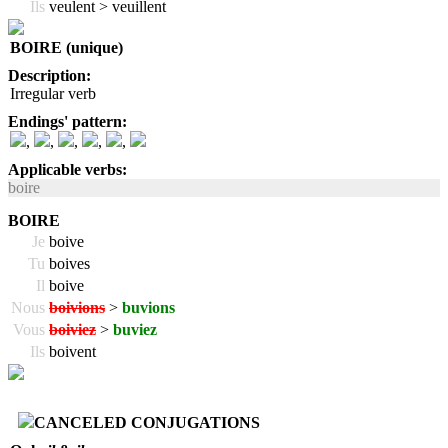
Ils
veulent > veuillent
BOIRE (unique)
Description:
Irregular verb
Endings' pattern:
,
,
,
,
,
Applicable verbs:
boire
BOIRE
Je
boive
Tu
boives
Il
boive
Nous
boivions
>
buvions
Vous
boiviez
>
buviez
Ils
boivent
CANCELED CONJUGATIONS