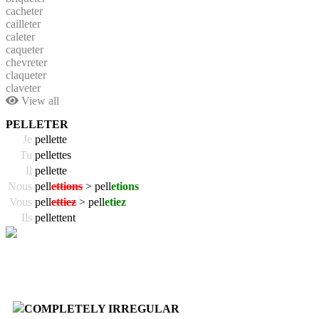
cacheter
cailleter
caleter
caqueter
chevreter
claqueter
claveter
View all
PELLETER
Je
pellette
Tu
pellettes
Il
pellette
Nous
pell
ettions
> pell
etions
Vous
pell
ettiez
> pell
etiez
Ils
pellettent
COMPLETELY IRREGULAR