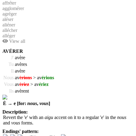
affréter
agglomérer
agréger
aléser
aliéner
allécher
alléger
View all
AVÉRER
J'
avère
Tu
avères
Il
avère
Nous
av
èrions
> av
érions
Vous
av
èriez
> av
ériez
Ils
avèrent
È → e [for:
nous
,
vous
]
Description:
Revert the 'e' with an
aigu
accent on it to a regular 'e' in the
nous
and
vous
forms.
Endings' pattern: