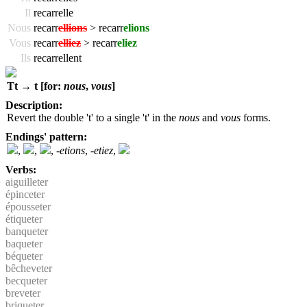
Il
recarrelle
Nous
recarr
ellions
> recarr
elions
Vous
recarr
elliez
> recarr
eliez
Ils
recarrellent
Tt → t [for:
nous
,
vous
]
Description:
Revert the double 't' to a single 't' in the
nous
and
vous
forms.
Endings' pattern:
,
,
,
-etions
,
-etiez
,
Verbs:
aiguilleter
épinceter
épousseter
étiqueter
banqueter
baqueter
béqueter
bêcheveter
becqueter
breveter
briqueter