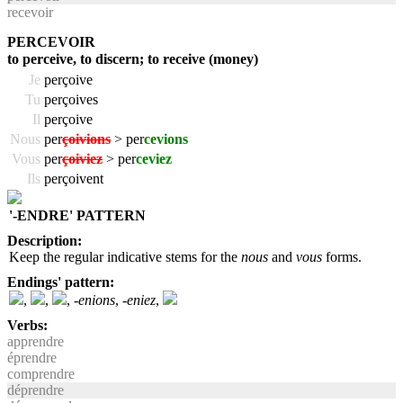
recevoir
PERCEVOIR
to perceive, to discern; to receive (money)
Je
perçoive
Tu
perçoives
Il
perçoive
Nous
per
çoivions
> per
cevions
Vous
per
çoiviez
> per
ceviez
Ils
perçoivent
'-ENDRE' PATTERN
Description:
Keep the regular indicative stems for the
nous
and
vous
forms.
Endings' pattern:
,
,
,
-enions
,
-eniez
,
Verbs:
apprendre
éprendre
comprendre
déprendre