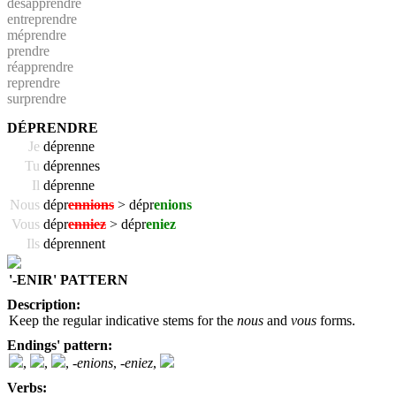
désapprendre
entreprendre
méprendre
prendre
réapprendre
reprendre
surprendre
DÉPRENDRE
Je
déprenne
Tu
déprennes
Il
déprenne
Nous
dépr
ennions
> dépr
enions
Vous
dépr
enniez
> dépr
eniez
Ils
déprennent
'-ENIR' PATTERN
Description:
Keep the regular indicative stems for the
nous
and
vous
forms.
Endings' pattern:
,
,
,
-enions
,
-eniez
,
Verbs: