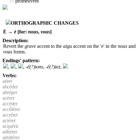
Ils
promeuvent
ORTHOGRAPHIC CHANGES
È → é [for:
nous
,
vous
]
Description:
Revert the
grave
accent to the
aigu
accent on the 'e' in the
nous
and
vous
forms.
Endings' pattern:
,
,
,
-é(?)ions
,
-é(?)iez
,
Verbs:
aérer
abcéder
abréger
acérer
accéder
accélérer
accréter
aciérer
acquérir
adhérer
adultérer