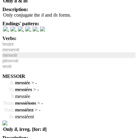
Only
il
&
ils
Description:
Only conjugate the
il
and
ils
forms.
Endings' pattern:
,
,
,
,
,
Verbs:
bruire
messeoir
messoir
pleuvoir
seoir
MESSOIR
Je
messiée
>
-
Tu
messiées
>
-
Il
messiée
Nous
messiéions
>
-
Vous
messiéiez
>
-
Ils
messiéent
Only
il
, irreg. [for:
il
]
Description: