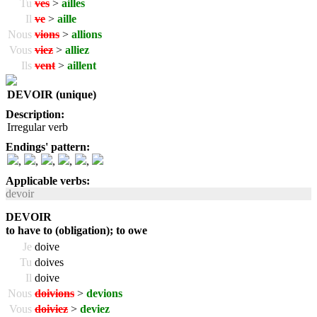
Tu
ves
>
ailles
Il
ve
>
aille
Nous
vions
>
allions
Vous
viez
>
alliez
Ils
vent
>
aillent
DEVOIR (unique)
Description:
Irregular verb
Endings' pattern:
,
,
,
,
,
Applicable verbs:
devoir
DEVOIR
to have to (obligation); to owe
Je
doive
Tu
doives
Il
doive
Nous
doivions
>
devions
Vous
doiviez
>
deviez