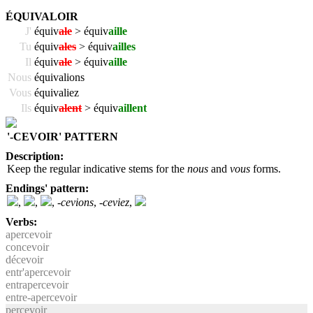
ÉQUIVALOIR
J'
équiv
ale
> équiv
aille
Tu
équiv
ales
> équiv
ailles
Il
équiv
ale
> équiv
aille
Nous
équivalions
Vous
équivaliez
Ils
équiv
alent
> équiv
aillent
'-CEVOIR' PATTERN
Description:
Keep the regular indicative stems for the
nous
and
vous
forms.
Endings' pattern:
,
,
,
-cevions
,
-ceviez
,
Verbs:
apercevoir
concevoir
décevoir
entr'apercevoir
entrapercevoir
entre-apercevoir
percevoir