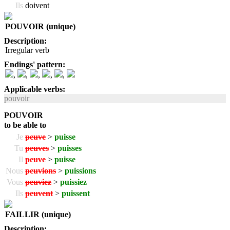
Ils
doivent
POUVOIR (unique)
Description:
Irregular verb
Endings' pattern:
,
,
,
,
,
Applicable verbs:
pouvoir
POUVOIR
to be able to
Je
peuve
>
puisse
Tu
peuves
>
puisses
Il
peuve
>
puisse
Nous
peuvions
>
puissions
Vous
peuviez
>
puissiez
Ils
peuvent
>
puissent
FAILLIR (unique)
Description: