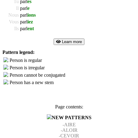
Tu
parl
es
Il
parl
e
Nous
parl
ions
Vous
parl
iez
Ils
parl
ent
Learn more
Pattern legend:
Person is regular
Person is irregular
Person cannot be conjugated
Person has a new stem
Page contents:
NEW PATTERNS
-AIRE
-ALOIR
-CEVOIR