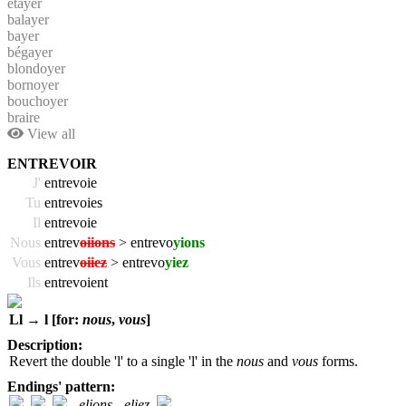
étayer
balayer
bayer
bégayer
blondoyer
bornoyer
bouchoyer
braire
View all
ENTREVOIR
J'
entrevoie
Tu
entrevoies
Il
entrevoie
Nous
entrev
oiions
> entrevo
yions
Vous
entrev
oiiez
> entrevo
yiez
Ils
entrevoient
Ll → l [for:
nous
,
vous
]
Description:
Revert the double 'l' to a single 'l' in the
nous
and
vous
forms.
Endings' pattern:
,
,
,
-elions
,
-eliez
,