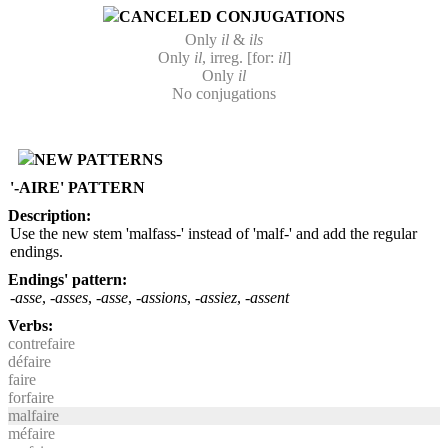
CANCELED CONJUGATIONS
Only
il
&
ils
Only
il
, irreg. [for:
il
]
Only
il
No conjugations
NEW PATTERNS
'-AIRE' PATTERN
Description:
Use the new stem 'malfass-' instead of 'malf-' and add the regular
endings.
Endings' pattern:
-asse
,
-asses
,
-asse
,
-assions
,
-assiez
,
-assent
Verbs:
contrefaire
défaire
faire
forfaire
malfaire
méfaire