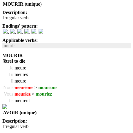
MOURIR (unique)
Description:
Irregular verb
Endings' pattern:
,
,
,
,
,
Applicable verbs:
mourir
MOURIR
[être] to die
Je
meure
Tu
meures
Il
meure
Nous
meurions
>
mourions
Vous
meuriez
>
mouriez
Ils
meurent
AVOIR (unique)
Description:
Irregular verb