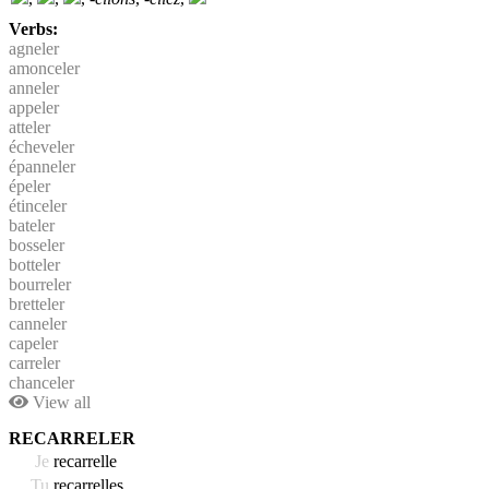
Verbs:
agneler
amonceler
anneler
appeler
atteler
écheveler
épanneler
épeler
étinceler
bateler
bosseler
botteler
bourreler
bretteler
canneler
capeler
carreler
chanceler
View all
RECARRELER
Je
recarrelle
Tu
recarrelles