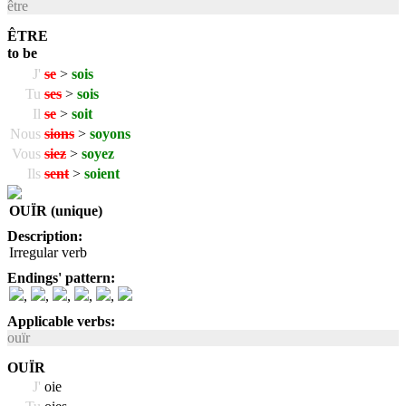
être
ÊTRE
to be
J'
se
>
sois
Tu
ses
>
sois
Il
se
>
soit
Nous
sions
>
soyons
Vous
siez
>
soyez
Ils
sent
>
soient
OUÏR (unique)
Description:
Irregular verb
Endings' pattern:
,
,
,
,
,
Applicable verbs:
ouïr
OUÏR
J'
oie