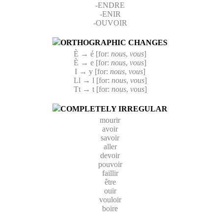
-ENDRE
-ENIR
-OUVOIR
ORTHOGRAPHIC CHANGES
È → é [for:
nous
,
vous
]
È → e [for:
nous
,
vous
]
I → y [for:
nous
,
vous
]
Ll → l [for:
nous
,
vous
]
Tt → t [for:
nous
,
vous
]
COMPLETELY IRREGULAR
mourir
avoir
savoir
aller
devoir
pouvoir
faillir
être
ouïr
vouloir
boire