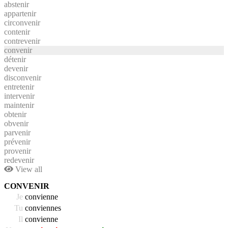
abstenir
appartenir
circonvenir
contenir
contrevenir
convenir
détenir
devenir
disconvenir
entretenir
intervenir
maintenir
obtenir
obvenir
parvenir
prévenir
provenir
redevenir
View all
CONVENIR
Je
convienne
Tu
conviennes
Il
convienne