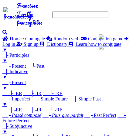
Francisez
For the
francophiles
Home / Conjugate
Random verb
Conjugation game
Log in
Sign up
Dictionary
Learn how to conjugate
▼
├ Participles
▼
├ Present
└ Past
├ Indicative
▼
├ Present
▼
├ -ER
├ -IR
└ -RE
├ Imperfect
├ Simple Future
├ Simple Past
▼
├ -ER
├ -IR
└ -RE
├
Passé composé
├
Plus-que-parfait
├ Past Perfect
└
Future Perfect
├ Subjunctive
▼