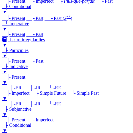
├ Present
├ Imperfect
├
Plus-que-parfait
└ Past
├ Conditional
▼
nd
├ Present
├ Past
└ Past (2
)
└ Imperative
▼
├ Present
└ Past
Learn irregularities
▼
├ Participles
▼
├ Present
└ Past
├ Indicative
▼
├ Present
▼
├ -ER
├ -IR
└ -RE
├ Imperfect
├ Simple Future
└ Simple Past
▼
├ -ER
├ -IR
└ -RE
├ Subjunctive
▼
├ Present
└ Imperfect
├ Conditional
▼