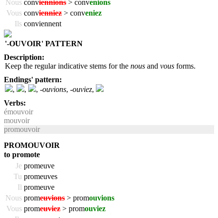
Nous
conv
iennions
> conv
enions
Vous
conv
ienniez
> conv
eniez
Ils
conviennent
'-OUVOIR' PATTERN
Description:
Keep the regular indicative stems for the
nous
and
vous
forms.
Endings' pattern:
,
,
,
-ouvions
,
-ouviez
,
Verbs:
émouvoir
mouvoir
promouvoir
PROMOUVOIR
to promote
Je
promeuve
Tu
promeuves
Il
promeuve
Nous
prom
euvions
> prom
ouvions
Vous
prom
euviez
> prom
ouviez