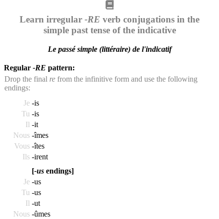
Learn irregular
-RE
verb conjugations in the
simple past tense of the indicative
Le passé simple (littéraire) de l'indicatif
Regular
-RE
pattern:
Drop the final
re
from the infinitive form and use the following
endings:
Je
-is
Tu
-is
Il
-it
Nous
-îmes
Vous
-îtes
Ils
-irent
[
-us
endings]
Je
-us
Tu
-us
Il
-ut
Nous
-ûmes