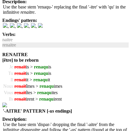
Description:
Use the base stem 'renaqu-' replacing the final '-itre' with 'qu' in the
infinitive
renaitre
.
Endings' pattern:
,
,
,
,
,
Verbs:
naitre
renaitre
RENAITRE
[être] to be reborn
Je
renait
is >
renaqu
is
Tu
renait
is >
renaqu
is
Il
renait
it >
renaqu
it
Nous
renait
îmes >
renaqu
imes
Vous
renait
îtes >
renaqu
ites
Ils
renait
irent >
renaqu
irent
'-AITRE' PATTERN [
-us
endings]
Description:
Use the base stem 'dispar-' dropping the final '-aitre' from the
infinitive
disparaitre
and follow the '-us' pattern (found at the top of