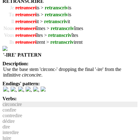
RETRANSCRIRE
Je
retranscri
is >
retranscriv
is
Tu
retranscri
is >
retranscriv
is
Il
retranscri
it >
retranscriv
it
Nous
retranscri
îmes >
retranscriv
îmes
Vous
retranscri
îtes >
retranscriv
îtes
Ils
retranscri
irent >
retranscriv
irent
'-IRE' PATTERN
Description:
Use the base stem 'circonc-' dropping the final '-ire' from the
infinitive
circoncire
.
Endings' pattern:
,
,
,
,
,
Verbs:
circoncire
confire
contredire
dédire
dire
interdire
luire