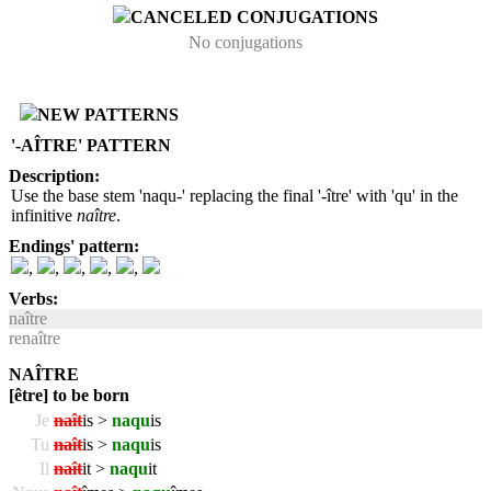
CANCELED CONJUGATIONS
No conjugations
NEW PATTERNS
'-AÎTRE' PATTERN
Description:
Use the base stem 'naqu-' replacing the final '-ître' with 'qu' in the
infinitive
naître
.
Endings' pattern:
,
,
,
,
,
Verbs:
naître
renaître
NAÎTRE
[être] to be born
Je
naît
is >
naqu
is
Tu
naît
is >
naqu
is
Il
naît
it >
naqu
it