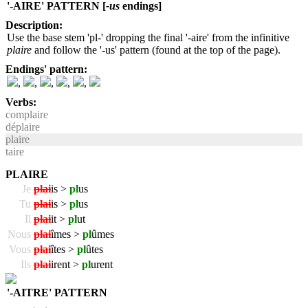
'-AIRE' PATTERN [
-us
endings]
Description:
Use the base stem 'pl-' dropping the final '-aire' from the infinitive
plaire
and follow the '-us' pattern (found at the top of the page).
Endings' pattern:
,
,
,
,
,
Verbs:
complaire
déplaire
plaire
taire
PLAIRE
Je
plai
is >
pl
us
Tu
plai
is >
pl
us
Il
plai
it >
pl
ut
Nous
plai
îmes >
pl
ûmes
Vous
plai
îtes >
pl
ûtes
Ils
plai
irent >
pl
urent
'-AITRE' PATTERN