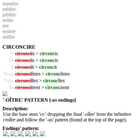
maudire
médire
prédire
redire
rire
sourire
suffire
CIRCONCIRE
Je
circonci
is >
circonc
is
Tu
circonci
is >
circonc
is
Il
circonci
it >
circonc
it
Nous
circonci
îmes >
circonc
îmes
Vous
circonci
îtes >
circonc
îtes
Ils
circonci
irent >
circonc
irent
'-OÎTRE' PATTERN [
-us
endings]
Description:
Use the base stem 'cr-' dropping the final '-oître' from the infinitive
croître
and follow the '-us' pattern (found at the top of the page).
Endings' pattern:
,
,
,
,
,