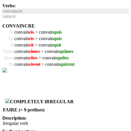
Verbs:
convaincre
vaincre
CONVAINCRE
Je
convain
cis
> convain
quis
Tu
convain
cis
> convain
quis
Il
convain
cit
> convain
quit
Nous
convain
cîmes
> convain
quîmes
Vous
convain
cîtes
> convain
quîtes
Ils
convain
cirent
> convain
quirent
COMPLETELY IRREGULAR
FAIRE (+ 9 prefixes)
Description:
Irregular verb