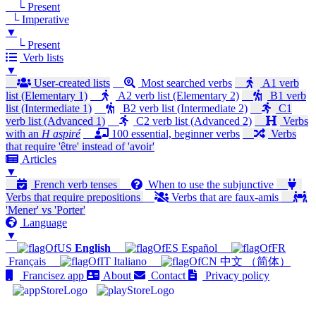
└ Present
└ Imperative
▼
└ Present
Verb lists
▼
User-created lists
Most searched verbs
A1 verb
list (Elementary 1)
A2 verb list (Elementary 2)
B1 verb
list (Intermediate 1)
B2 verb list (Intermediate 2)
C1
verb list (Advanced 1)
C2 verb list (Advanced 2)
Verbs
with an
H aspiré
100 essential, beginner verbs
Verbs
that require 'être' instead of 'avoir'
Articles
▼
French verb tenses
When to use the subjunctive
Verbs that require prepositions
Verbs that are faux-amis
'Mener' vs 'Porter'
Language
▼
English
Español
Français
Italiano
中文 （简体）
Francisez app
About
Contact
Privacy policy