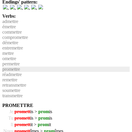
Endings' pattern:
,
,
,
,
,
Verbs:
admettre
émettre
commettre
compromettre
démettre
entremettre
mettre
omettre
permettre
promettre
réadmettre
remettre
retransmettre
soumettre
transmettre
PROMETTRE
Je
promett
is >
prom
is
Tu
promett
is >
prom
is
Il
promett
it >
prom
it
Nous
promett
îmes >
prom
îmes