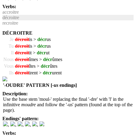
Verbs:
accroitre
décroitre
recroitre
DÉCROITRE
Je
décroit
is >
décr
us
Tu
décroit
is >
décr
us
Il
décroit
it >
décr
ut
Nous
décroit
îmes >
décr
ûmes
Vous
décroit
îtes >
décr
ûtes
Ils
décroit
irent >
décr
urent
'-OUDRE' PATTERN [
-us
endings]
Description:
Use the base stem 'moul-' replacing the final '-dre' with 'l' in the
infinitive
moudre
and follow the '-us' pattern (found at the top of the
page).
Endings' pattern:
,
,
,
,
,
Verbs: