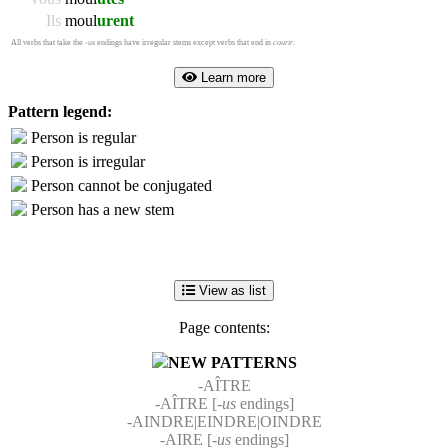
Ils
moul
urent
All verbs that take the
-us
endings have irregular stems except verbs that end in
courir
.
Learn more
Pattern legend:
Person is regular
Person is irregular
Person cannot be conjugated
Person has a new stem
View as list
Page contents:
NEW PATTERNS
-AÎTRE
-AÎTRE [
-us
endings]
-AINDRE|EINDRE|OINDRE
-AIRE [
-us
endings]