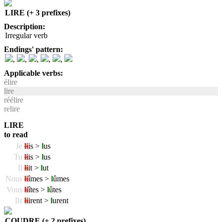
LIRE (+ 3 prefixes)
Description:
Irregular verb
Endings' pattern:
,
,
,
,
,
Applicable verbs:
élire
lire
réélire
relire
LIRE
to read
Je
li
is >
l
us
Tu
li
is >
l
us
Il
li
it >
l
ut
Nous
li
îmes >
l
ûmes
Vous
li
îtes >
l
ûtes
Ils
li
irent >
l
urent
COUDRE (+ 2 prefixes)