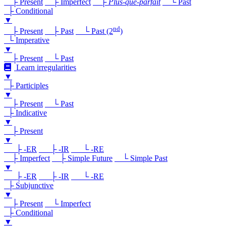
├ Present
├ Imperfect
├
Plus-que-parfait
└ Past
├ Conditional
▼
nd
├ Present
├ Past
└ Past (2
)
└ Imperative
▼
├ Present
└ Past
Learn irregularities
▼
├ Participles
▼
├ Present
└ Past
├ Indicative
▼
├ Present
▼
├ -ER
├ -IR
└ -RE
├ Imperfect
├ Simple Future
└ Simple Past
▼
├ -ER
├ -IR
└ -RE
├ Subjunctive
▼
├ Present
└ Imperfect
├ Conditional
▼