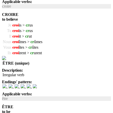
Applicable verbs:
croire
CROIRE
to believe
Je
croi
is >
cr
us
Tu
croi
is >
cr
us
Il
croi
it >
cr
ut
Nous
croi
îmes >
cr
ûmes
Vous
croi
îtes >
cr
ûtes
Ils
croi
irent >
cr
urent
ÊTRE (unique)
Description:
Irregular verb
Endings' pattern:
,
,
,
,
,
Applicable verbs:
être
ÊTRE
to be