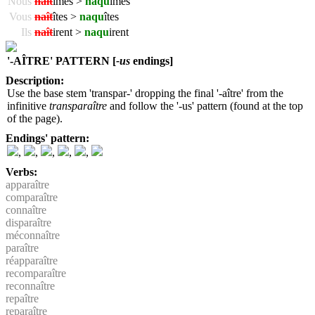
Nous
naît
îmes >
naqu
îmes
Vous
naît
îtes >
naqu
îtes
Ils
naît
irent >
naqu
irent
'-AÎTRE' PATTERN [
-us
endings]
Description:
Use the base stem 'transpar-' dropping the final '-aître' from the
infinitive
transparaître
and follow the '-us' pattern (found at the top
of the page).
Endings' pattern:
,
,
,
,
,
Verbs:
apparaître
comparaître
connaître
disparaître
méconnaître
paraître
réapparaître
recomparaître
reconnaître
repaître
reparaître