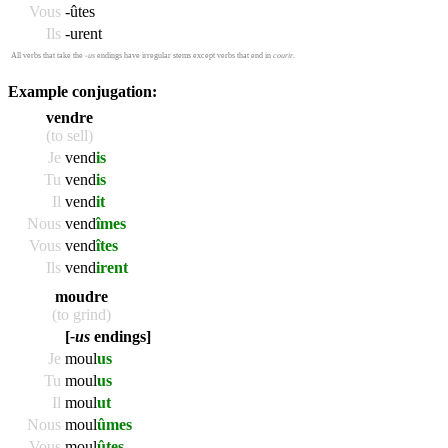
Vous
-ûtes
Ils
-urent
All verbs that take the
-us
endings have irregular stems except verbs that end in
courir
.
Example conjugation:
vendre
(to sell)
Je
vend
is
Tu
vend
is
Il
vend
it
Nous
vend
îmes
Vous
vend
îtes
Ils
vend
irent
moudre
(to grind)
[
-us
endings]
Je
moul
us
Tu
moul
us
Il
moul
ut
Nous
moul
ûmes
Vous
moul
ûtes