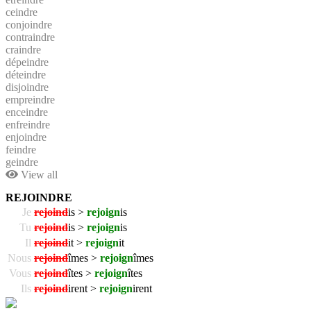
ceindre
conjoindre
contraindre
craindre
dépeindre
déteindre
disjoindre
empreindre
enceindre
enfreindre
enjoindre
feindre
geindre
View all
REJOINDRE
Je
rejoind
is >
rejoign
is
Tu
rejoind
is >
rejoign
is
Il
rejoind
it >
rejoign
it
Nous
rejoind
îmes >
rejoign
îmes
Vous
rejoind
îtes >
rejoign
îtes
Ils
rejoind
irent >
rejoign
irent