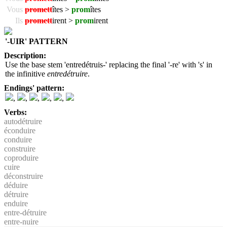
Vous
promett
îtes >
prom
îtes
Ils
promett
irent >
prom
irent
'-UIR' PATTERN
Description:
Use the base stem 'entredétruis-' replacing the final '-re' with 's' in
the infinitive
entredétruire
.
Endings' pattern:
,
,
,
,
,
Verbs:
autodétruire
éconduire
conduire
construire
coproduire
cuire
déconstruire
déduire
détruire
enduire
entre-détruire
entre-nuire