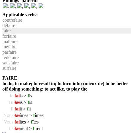
Endings' pattern:
,
,
,
,
,
Applicable verbs:
contrefaire
défaire
faire
forfaire
malfaire
méfaire
parfaire
redéfaire
satisfaire
surfaire
FAIRE
to do, to make; to result in; to turn into; (mieux de) to be better
off doing something; to act like, to play the
Je
fai
is >
f
is
Tu
fai
is >
f
is
Il
fai
it >
f
it
Nous
fai
îmes >
f
îmes
Vous
fai
îtes >
f
îtes
Ils
fai
irent >
f
irent