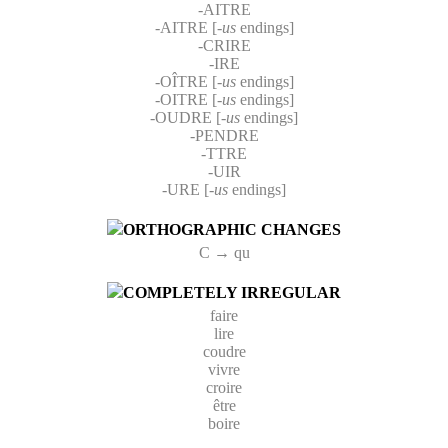
-AITRE
-AITRE [
-us
endings]
-CRIRE
-IRE
-OÎTRE [
-us
endings]
-OITRE [
-us
endings]
-OUDRE [
-us
endings]
-PENDRE
-TTRE
-UIR
-URE [
-us
endings]
ORTHOGRAPHIC CHANGES
C → qu
COMPLETELY IRREGULAR
faire
lire
coudre
vivre
croire
être
boire