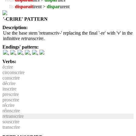
Ils
disparait
irent >
dispar
urent
'-CRIRE' PATTERN
Description:
Use the base stem 'retranscriv-' replacing the final '-re' with 'v' in the
infinitive
retranscrire
.
Endings' pattern:
,
,
,
,
,
Verbs:
écrire
circonscrire
conscrire
décrire
inscrire
prescrire
proscrire
récrire
réinscrire
retranscrire
souscrire
transcrire