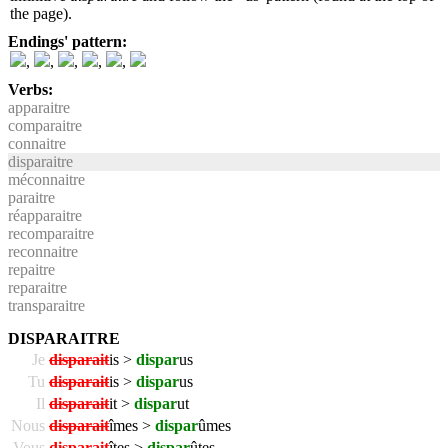
the page).
Endings' pattern:
,
,
,
,
,
Verbs:
apparaitre
comparaitre
connaitre
disparaitre
méconnaitre
paraitre
réapparaitre
recomparaitre
reconnaitre
repaitre
reparaitre
transparaitre
DISPARAITRE
Je
disparait
is >
dispar
us
Tu
disparait
is >
dispar
us
Il
disparait
it >
dispar
ut
Nous
disparait
îmes >
dispar
ûmes
Vous
disparait
îtes >
dispar
ûtes