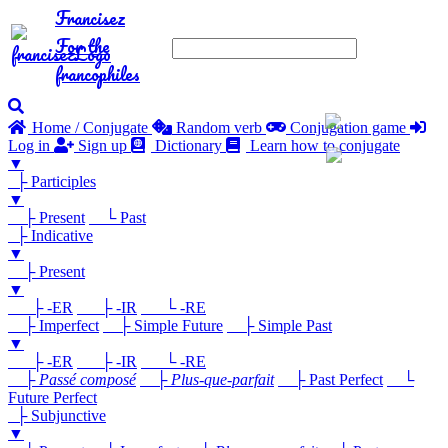
Francisez
For the
francophiles
Home / Conjugate
Random verb
Conjugation game
Log in
Sign up
Dictionary
Learn how to conjugate
▼
├ Participles
▼
├ Present
└ Past
├ Indicative
▼
├ Present
▼
├ -ER
├ -IR
└ -RE
├ Imperfect
├ Simple Future
├ Simple Past
▼
├ -ER
├ -IR
└ -RE
├
Passé composé
├
Plus-que-parfait
├ Past Perfect
└
Future Perfect
├ Subjunctive
▼