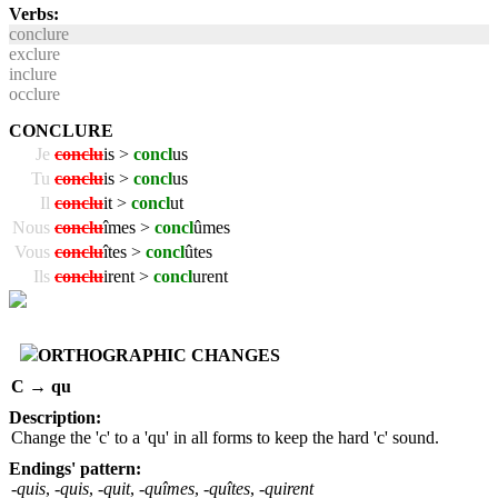
Verbs:
conclure
exclure
inclure
occlure
CONCLURE
Je
conclu
is >
concl
us
Tu
conclu
is >
concl
us
Il
conclu
it >
concl
ut
Nous
conclu
îmes >
concl
ûmes
Vous
conclu
îtes >
concl
ûtes
Ils
conclu
irent >
concl
urent
ORTHOGRAPHIC CHANGES
C → qu
Description:
Change the 'c' to a 'qu' in all forms to keep the hard 'c' sound.
Endings' pattern:
-quis
,
-quis
,
-quit
,
-quîmes
,
-quîtes
,
-quirent