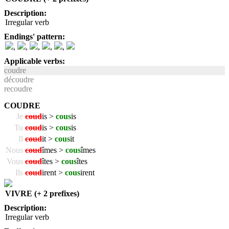
Description:
Irregular verb
Endings' pattern:
,
,
,
,
,
Applicable verbs:
coudre
découdre
recoudre
COUDRE
Je
coud
is >
cous
is
Tu
coud
is >
cous
is
Il
coud
it >
cous
it
Nous
coud
îmes >
cous
îmes
Vous
coud
îtes >
cous
îtes
Ils
coud
irent >
cous
irent
VIVRE (+ 2 prefixes)
Description:
Irregular verb