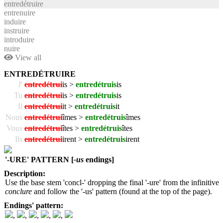
entredétruire
entrenuire
induire
instruire
introduire
nuire
View all
ENTREDÉTRUIRE
J'
entredétrui
is >
entredétruis
is
Tu
entredétrui
is >
entredétruis
is
Il
entredétrui
it >
entredétruis
it
Nous
entredétrui
îmes >
entredétruis
îmes
Vous
entredétrui
îtes >
entredétruis
îtes
Ils
entredétrui
irent >
entredétruis
irent
'-URE' PATTERN [
-us
endings]
Description:
Use the base stem 'concl-' dropping the final '-ure' from the infinitive
conclure
and follow the '-us' pattern (found at the top of the page).
Endings' pattern:
,
,
,
,
,