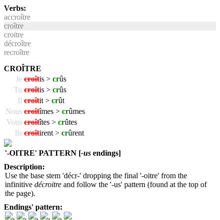
Verbs:
accroître
croître
croitre
décroître
recroître
CROÎTRE
Je
croît
is >
cr
ûs
Tu
croît
is >
cr
ûs
Il
croît
it >
cr
ût
Nous
croît
îmes >
cr
ûmes
Vous
croît
îtes >
cr
ûtes
Ils
croît
irent >
cr
ûrent
'-OITRE' PATTERN [
-us
endings]
Description:
Use the base stem 'décr-' dropping the final '-oitre' from the
infinitive
décroitre
and follow the '-us' pattern (found at the top of
the page).
Endings' pattern:
,
,
,
,
,