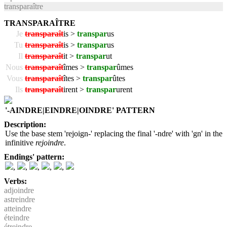
transparaître
TRANSPARAÎTRE
Je
transparaît
is >
transpar
us
Tu
transparaît
is >
transpar
us
Il
transparaît
it >
transpar
ut
Nous
transparaît
îmes >
transpar
ûmes
Vous
transparaît
îtes >
transpar
ûtes
Ils
transparaît
irent >
transpar
urent
'-AINDRE|EINDRE|OINDRE' PATTERN
Description:
Use the base stem 'rejoign-' replacing the final '-ndre' with 'gn' in the
infinitive
rejoindre
.
Endings' pattern:
,
,
,
,
,
Verbs:
adjoindre
astreindre
atteindre
éteindre
étreindre