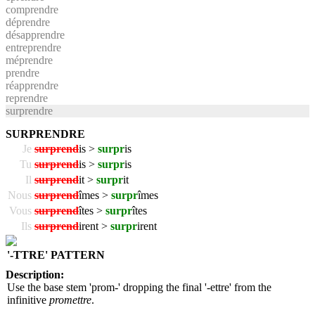
comprendre
déprendre
désapprendre
entreprendre
méprendre
prendre
réapprendre
reprendre
surprendre
SURPRENDRE
Je
surprend
is >
surpr
is
Tu
surprend
is >
surpr
is
Il
surprend
it >
surpr
it
Nous
surprend
îmes >
surpr
îmes
Vous
surprend
îtes >
surpr
îtes
Ils
surprend
irent >
surpr
irent
'-TTRE' PATTERN
Description:
Use the base stem 'prom-' dropping the final '-ettre' from the
infinitive
promettre
.