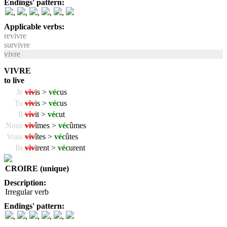
Endings' pattern:
,
,
,
,
,
Applicable verbs:
revivre
survivre
vivre
VIVRE
to live
Je
viv
is >
véc
us
Tu
viv
is >
véc
us
Il
viv
it >
véc
ut
Nous
viv
îmes >
véc
ûmes
Vous
viv
îtes >
véc
ûtes
Ils
viv
irent >
véc
urent
CROIRE (unique)
Description:
Irregular verb
Endings' pattern:
,
,
,
,
,