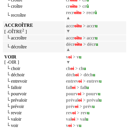
└ croître
cr
oîtu
> cr
û
recr
oîtu
> recr
û
└ recroître
▲
ACCROÎTRE
accr
oîtu
> accr
u
2
▼
[ -OÎTRE
]
└ accroître
accr
oîtu
> accr
u
décr
oîtu
> décr
u
└ décroître
▲
VOIR
v
oi
> v
u
[ -OIR ]
▼
└ choir
ch
oi
> ch
u
└ déchoir
déch
oi
> déch
u
└ entrevoir
entrev
oi
> entrev
u
└ falloir
fall
oi
> fall
u
└ pourvoir
pourv
oi
> pourv
u
└ prévaloir
préval
oi
> préval
u
└ prévoir
prév
oi
> prév
u
└ revoir
rev
oi
> rev
u
└ valoir
val
oi
> val
u
└ voir
v
oi
> v
u