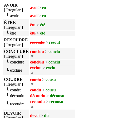
AVOIR
avoi
>
eu
[ Irregular ]
└ avoir
avoi
>
eu
ÊTRE
êtu
>
été
[ Irregular ]
└ être
êtu
>
été
RÉSOUDRE
résoudu
>
résout
[ Irregular ]
CONCLURE
concluu
>
conclu
[ Irregular ]
▼
└ conclure
concluu
>
conclu
excluu
>
exclu
└ exclure
▲
COUDRE
coudu
>
cousu
[ Irregular ]
▼
└ coudre
coudu
>
cousu
└ découdre
découdu
>
décousu
recoudu
>
recousu
└ recoudre
▲
DEVOIR
devoi
>
dû
[ Irregular ]