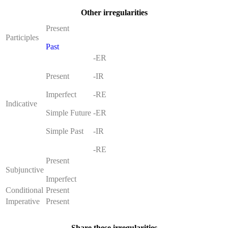
Other irregularities
Present
Participles
Past
-ER
Present
-IR
Imperfect
-RE
Indicative
Simple Future
-ER
Simple Past
-IR
-RE
Present
Subjunctive
Imperfect
Conditional
Present
Imperative
Present
Share these irregularities