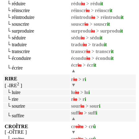
└ réduire
rédu
iu
> rédu
it
└ réinscrire
réinscr
iu
> réinscr
it
└ réintroduire
réintrodu
iu
> réintrodu
it
└ souscrire
souscr
iu
> souscr
it
└ surproduire
surprodu
iu
> surprodu
it
└ séduire
sédu
iu
> sédu
it
└ traduire
tradu
iu
> tradu
it
└ transcrire
transcr
iu
> transcr
it
└ éconduire
écondu
iu
> écondu
it
écr
iu
> écr
it
└ écrire
▲
RIRE
r
iu
> r
i
2
▼
[ -IRE
]
└ luire
lu
iu
> lu
i
└ rire
r
iu
> r
i
└ sourire
sour
iu
> sour
i
suff
iu
> suff
i
└ suffire
▲
CROÎTRE
cr
oîtu
> cr
û
[ -OÎTRE ]
▼
└ croitre
cr
oitu
> cr
û