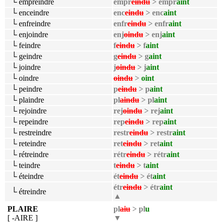
└ empreindre
empr
eindu
> empr
aint
└ enceindre
enc
eindu
> enc
aint
└ enfreindre
enfr
eindu
> enfr
aint
└ enjoindre
enj
oindu
> enj
aint
└ feindre
f
eindu
> f
aint
└ geindre
g
eindu
> g
aint
└ joindre
j
oindu
> j
aint
└ oindre
oindu
>
oint
└ peindre
p
eindu
> p
aint
└ plaindre
pl
aindu
> pl
aint
└ rejoindre
rej
oindu
> rej
aint
└ repeindre
rep
eindu
> rep
aint
└ restreindre
restr
eindu
> restr
aint
└ reteindre
ret
eindu
> ret
aint
└ rétreindre
rétr
eindu
> rétr
aint
└ teindre
t
eindu
> t
aint
└ éteindre
ét
eindu
> ét
aint
étr
eindu
> étr
aint
└ étreindre
▲
PLAIRE
pl
aiu
> pl
u
[ -AIRE ]
▼