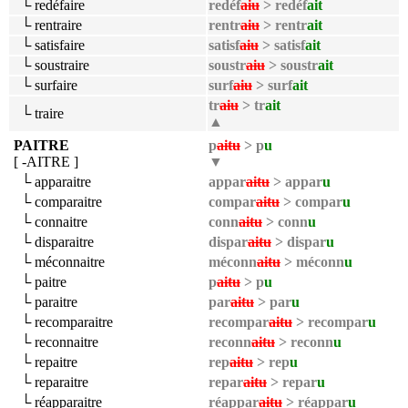
└ redéfaire
redéf
aiu
> redéf
ait
└ rentraire
rentr
aiu
> rentr
ait
└ satisfaire
satisf
aiu
> satisf
ait
└ soustraire
soustr
aiu
> soustr
ait
└ surfaire
surf
aiu
> surf
ait
tr
aiu
> tr
ait
└ traire
▲
PAITRE
p
aitu
> p
u
[ -AITRE ]
▼
└ apparaitre
appar
aitu
> appar
u
└ comparaitre
compar
aitu
> compar
u
└ connaitre
conn
aitu
> conn
u
└ disparaitre
dispar
aitu
> dispar
u
└ méconnaitre
méconn
aitu
> méconn
u
└ paitre
p
aitu
> p
u
└ paraitre
par
aitu
> par
u
└ recomparaitre
recompar
aitu
> recompar
u
└ reconnaitre
reconn
aitu
> reconn
u
└ repaitre
rep
aitu
> rep
u
└ reparaitre
repar
aitu
> repar
u
└ réapparaitre
réappar
aitu
> réappar
u