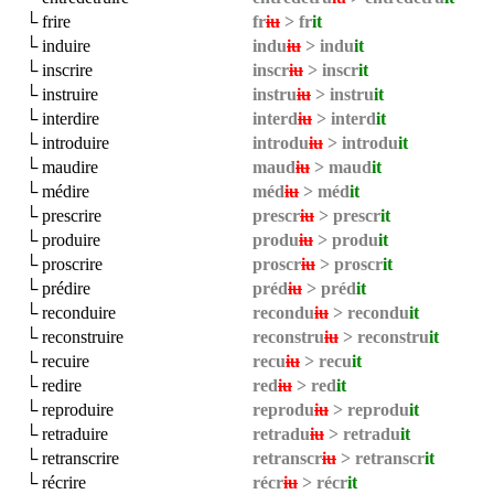
└ frire
fr
iu
> fr
it
└ induire
indu
iu
> indu
it
└ inscrire
inscr
iu
> inscr
it
└ instruire
instru
iu
> instru
it
└ interdire
interd
iu
> interd
it
└ introduire
introdu
iu
> introdu
it
└ maudire
maud
iu
> maud
it
└ médire
méd
iu
> méd
it
└ prescrire
prescr
iu
> prescr
it
└ produire
produ
iu
> produ
it
└ proscrire
proscr
iu
> proscr
it
└ prédire
préd
iu
> préd
it
└ reconduire
recondu
iu
> recondu
it
└ reconstruire
reconstru
iu
> reconstru
it
└ recuire
recu
iu
> recu
it
└ redire
red
iu
> red
it
└ reproduire
reprodu
iu
> reprodu
it
└ retraduire
retradu
iu
> retradu
it
└ retranscrire
retranscr
iu
> retranscr
it
└ récrire
récr
iu
> récr
it