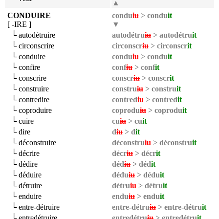
▲
CONDUIRE
condu
iu
> condu
it
[ -IRE ]
▼
└ autodétruire
autodétru
iu
> autodétru
it
└ circonscrire
circonscr
iu
> circonscr
it
└ conduire
condu
iu
> condu
it
└ confire
conf
iu
> conf
it
└ conscrire
conscr
iu
> conscr
it
└ construire
constru
iu
> constru
it
└ contredire
contred
iu
> contred
it
└ coproduire
coprodu
iu
> coprodu
it
└ cuire
cu
iu
> cu
it
└ dire
d
iu
> d
it
└ déconstruire
déconstru
iu
> déconstru
it
└ décrire
décr
iu
> décr
it
└ dédire
déd
iu
> déd
it
└ déduire
dédu
iu
> dédu
it
└ détruire
détru
iu
> détru
it
└ enduire
endu
iu
> endu
it
└ entre-détruire
entre-détru
iu
> entre-détru
it
└ entredétruire
entredétru
iu
> entredétru
it