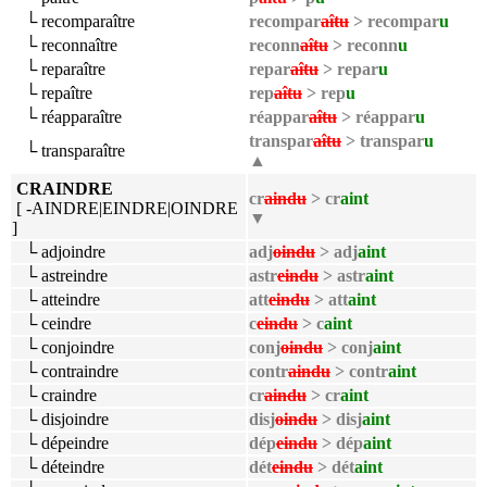
└ recomparaître
recompar
aîtu
> recompar
u
└ reconnaître
reconn
aîtu
> reconn
u
└ reparaître
repar
aîtu
> repar
u
└ repaître
rep
aîtu
> rep
u
└ réapparaître
réappar
aîtu
> réappar
u
transpar
aîtu
> transpar
u
└ transparaître
▲
CRAINDRE
cr
aindu
> cr
aint
[ -AINDRE|EINDRE|OINDRE
▼
]
└ adjoindre
adj
oindu
> adj
aint
└ astreindre
astr
eindu
> astr
aint
└ atteindre
att
eindu
> att
aint
└ ceindre
c
eindu
> c
aint
└ conjoindre
conj
oindu
> conj
aint
└ contraindre
contr
aindu
> contr
aint
└ craindre
cr
aindu
> cr
aint
└ disjoindre
disj
oindu
> disj
aint
└ dépeindre
dép
eindu
> dép
aint
└ déteindre
dét
eindu
> dét
aint