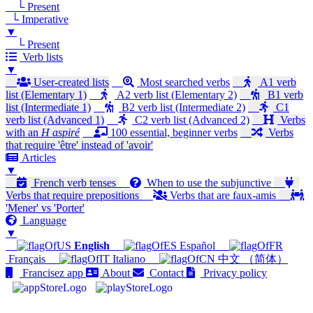
└ Present
└ Imperative
▼
└ Present
Verb lists
▼
User-created lists
Most searched verbs
A1 verb
list (Elementary 1)
A2 verb list (Elementary 2)
B1 verb
list (Intermediate 1)
B2 verb list (Intermediate 2)
C1
verb list (Advanced 1)
C2 verb list (Advanced 2)
Verbs
with an
H aspiré
100 essential, beginner verbs
Verbs
that require 'être' instead of 'avoir'
Articles
▼
French verb tenses
When to use the subjunctive
Verbs that require prepositions
Verbs that are faux-amis
'Mener' vs 'Porter'
Language
▼
English
Español
Français
Italiano
中文 （简体）
Francisez app
About
Contact
Privacy policy