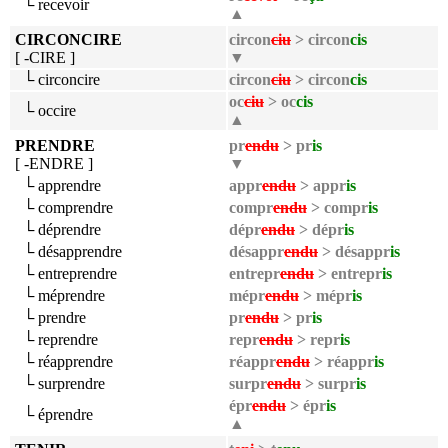
└ recevoir
▲
CIRCONCIRE
circon
ciu
> circon
cis
[ -CIRE ]
▼
└ circoncire
circon
ciu
> circon
cis
oc
ciu
> oc
cis
└ occire
▲
PRENDRE
pr
endu
> pr
is
[ -ENDRE ]
▼
└ apprendre
appr
endu
> appr
is
└ comprendre
compr
endu
> compr
is
└ déprendre
dépr
endu
> dépr
is
└ désapprendre
désappr
endu
> désappr
is
└ entreprendre
entrepr
endu
> entrepr
is
└ méprendre
mépr
endu
> mépr
is
└ prendre
pr
endu
> pr
is
└ reprendre
repr
endu
> repr
is
└ réapprendre
réappr
endu
> réappr
is
└ surprendre
surpr
endu
> surpr
is
épr
endu
> épr
is
└ éprendre
▲