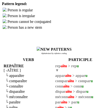
Pattern legend:
Person is regular
Person is irregular
Person cannot be conjugated
Person has a new stem
NEW PATTERNS
Alphabetized by infinitive ending
VERB
PARTICIPLE
REPAÎTRE
rep
aîtu
> rep
u
[ -AÎTRE ]
▼
└ apparaître
appar
aîtu
> appar
u
└ comparaître
compar
aîtu
> compar
u
└ connaître
conn
aîtu
> conn
u
└ disparaître
dispar
aîtu
> dispar
u
└ méconnaître
méconn
aîtu
> méconn
u
└ paraître
par
aîtu
> par
u
└ paître
p
aîtu
> p
u