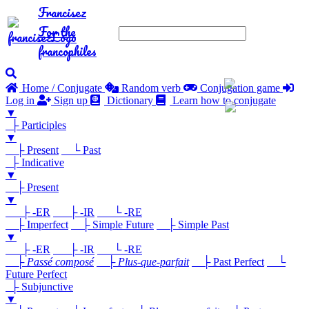
Francisez
For the
francophiles
Home / Conjugate
Random verb
Conjugation game
Log in
Sign up
Dictionary
Learn how to conjugate
▼
├ Participles
▼
├ Present
└ Past
├ Indicative
▼
├ Present
▼
├ -ER
├ -IR
└ -RE
├ Imperfect
├ Simple Future
├ Simple Past
▼
├ -ER
├ -IR
└ -RE
├
Passé composé
├
Plus-que-parfait
├ Past Perfect
└
Future Perfect
├ Subjunctive
▼