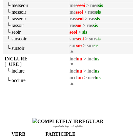
└ messeoir
mes
seoi
> mes
sis
└ messoir
me
ssoi
> mes
sis
└ rasseoir
ras
seoi
> ras
sis
└ rassoir
ras
soi
> ras
sis
└ seoir
seoi
>
sis
└ surseoir
sur
seoi
> sur
sis
sur
soi
> sur
sis
└ sursoir
▲
INCLURE
incl
uu
> incl
us
[ -URE ]
▼
└ inclure
incl
uu
> incl
us
occl
uu
> occl
us
└ occlure
▲
COMPLETELY IRREGULAR
Alphabetized by verb infinitive
VERB
PARTICIPLE