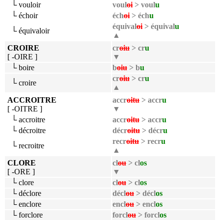
└ vouloir
voul
oi
> voul
u
└ échoir
éch
oi
> éch
u
équival
oi
> équival
u
└ équivaloir
▲
CROIRE
cr
oiu
> cr
u
[ -OIRE ]
▼
└ boire
b
oiu
> b
u
cr
oiu
> cr
u
└ croire
▲
ACCROITRE
accr
oitu
> accr
u
[ -OITRE ]
▼
└ accroitre
accr
oitu
> accr
u
└ décroitre
décr
oitu
> décr
u
recr
oitu
> recr
u
└ recroitre
▲
CLORE
cl
ou
> cl
os
[ -ORE ]
▼
└ clore
cl
ou
> cl
os
└ déclore
décl
ou
> décl
os
└ enclore
encl
ou
> encl
os
└ forclore
forcl
ou
> forcl
os