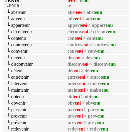
TENIR
t
eni
> t
enu
[ -ENIR ]
▼
└ abstenir
abst
eni
> abst
enu
└ advenir
adv
eni
> adv
enu
└ appartenir
appart
eni
> appart
enu
└ circonvenir
circonv
eni
> circonv
enu
└ contenir
cont
eni
> cont
enu
└ contrevenir
contrev
eni
> contrev
enu
└ convenir
conv
eni
> conv
enu
└ devenir
dev
eni
> dev
enu
└ disconvenir
disconv
eni
> disconv
enu
└ détenir
dét
eni
> dét
enu
└ entretenir
entret
eni
> entret
enu
└ intervenir
interv
eni
> interv
enu
└ maintenir
maint
eni
> maint
enu
└ obtenir
obt
eni
> obt
enu
└ obvenir
obv
eni
> obv
enu
└ parvenir
parv
eni
> parv
enu
└ provenir
prov
eni
> prov
enu
└ prévenir
prév
eni
> prév
enu
└ redevenir
redev
eni
> redev
enu