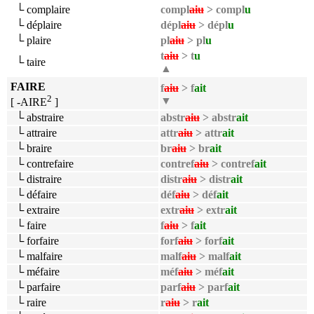
└ complaire
compl
aiu
> compl
u
└ déplaire
dépl
aiu
> dépl
u
└ plaire
pl
aiu
> pl
u
t
aiu
> t
u
└ taire
▲
FAIRE
f
aiu
> f
ait
2
▼
[ -AIRE
]
└ abstraire
abstr
aiu
> abstr
ait
└ attraire
attr
aiu
> attr
ait
└ braire
br
aiu
> br
ait
└ contrefaire
contref
aiu
> contref
ait
└ distraire
distr
aiu
> distr
ait
└ défaire
déf
aiu
> déf
ait
└ extraire
extr
aiu
> extr
ait
└ faire
f
aiu
> f
ait
└ forfaire
forf
aiu
> forf
ait
└ malfaire
malf
aiu
> malf
ait
└ méfaire
méf
aiu
> méf
ait
└ parfaire
parf
aiu
> parf
ait
└ raire
r
aiu
> r
ait