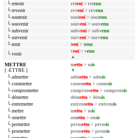
└ retenir
ret
eni
> ret
enu
└ revenir
rev
eni
> rev
enu
└ soutenir
sout
eni
> sout
enu
└ souvenir
souv
eni
> souv
enu
└ subvenir
subv
eni
> subv
enu
└ survenir
surv
eni
> surv
enu
└ tenir
t
eni
> t
enu
v
eni
> v
enu
└ venir
▲
METTRE
m
ettu
> m
is
[ -ETTRE ]
▼
└ admettre
adm
ettu
> adm
is
└ commettre
comm
ettu
> comm
is
└ compromettre
comprom
ettu
> comprom
is
└ démettre
dém
ettu
> dém
is
└ entremettre
entrem
ettu
> entrem
is
└ mettre
m
ettu
> m
is
└ omettre
om
ettu
> om
is
└ permettre
perm
ettu
> perm
is
└ promettre
prom
ettu
> prom
is
└ remettre
rem
ettu
> rem
is