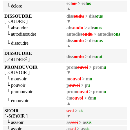
écl
ou
> écl
os
└ éclore
▲
DISSOUDRE
diss
oudu
> diss
ous
[ -OUDRE ]
▼
└ absoudre
abs
oudu
> abs
ous
└ autodissoudre
autodiss
oudu
> autodiss
ous
diss
oudu
> diss
ous
└ dissoudre
▲
DISSOUDRE
diss
oudu
> diss
out
2
[ -OUDRE
]
PROMOUVOIR
prom
ouvoi
> prom
u
[ -OUVOIR ]
▼
└ mouvoir
m
ouvoi
> m
u
└ pouvoir
p
ouvoi
> p
u
└ promouvoir
prom
ouvoi
> prom
u
ém
ouvoi
> ém
u
└ émouvoir
▲
SEOIR
seoi
>
sis
[ -S(E)OIR ]
▼
└ asseoir
as
seoi
> as
sis
└ assoir
as
soi
> as
sis