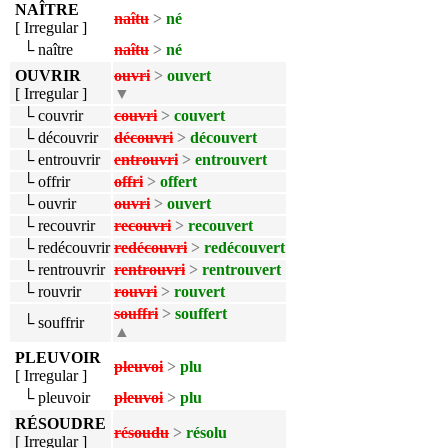
NAÎTRE
naîtu
>
né
[ Irregular ]
└ naître
naîtu
>
né
OUVRIR
ouvri
>
ouvert
[ Irregular ]
▼
└ couvrir
couvri
>
couvert
└ découvrir
découvri
>
découvert
└ entrouvrir
entrouvri
>
entrouvert
└ offrir
offri
>
offert
└ ouvrir
ouvri
>
ouvert
└ recouvrir
recouvri
>
recouvert
└ redécouvrir
redécouvri
>
redécouvert
└ rentrouvrir
rentrouvri
>
rentrouvert
└ rouvrir
rouvri
>
rouvert
souffri
>
souffert
└ souffrir
▲
PLEUVOIR
pleuvoi
>
plu
[ Irregular ]
└ pleuvoir
pleuvoi
>
plu
RÉSOUDRE
résoudu
>
résolu
[ Irregular ]