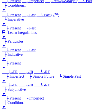
├ Present
├ Imperfect
├
Plus-que-parfait
└ Past
├ Conditional
▼
nd
├ Present
├ Past
└ Past (2
)
└ Imperative
▼
├ Present
└ Past
Learn irregularities
▼
├ Participles
▼
├ Present
└ Past
├ Indicative
▼
├ Present
▼
├ -ER
├ -IR
└ -RE
├ Imperfect
├ Simple Future
└ Simple Past
▼
├ -ER
├ -IR
└ -RE
├ Subjunctive
▼
├ Present
└ Imperfect
├ Conditional
▼