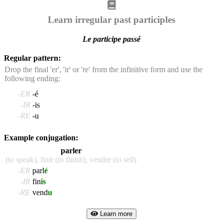
Learn irregular past participles
Le participe passé
Regular pattern:
Drop the final 'er', 'ir' or 're' from the infinitive form and use the
following ending:
-ER
-é
-IR
-is
-RE
-u
Example conjugation:
parler
(to speak), finir (to finish), vendre (to sell)
-ER
parl
é
-IR
fin
is
-RE
vend
u
Learn more