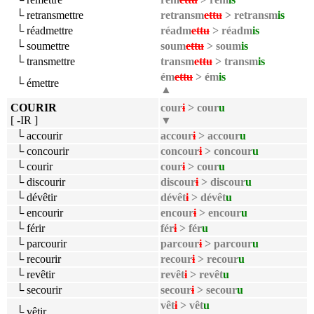
└ retransmettre
retransm
ettu
> retransm
is
└ réadmettre
réadm
ettu
> réadm
is
└ soumettre
soum
ettu
> soum
is
└ transmettre
transm
ettu
> transm
is
ém
ettu
> ém
is
└ émettre
▲
COURIR
cour
i
> cour
u
[ -IR ]
▼
└ accourir
accour
i
> accour
u
└ concourir
concour
i
> concour
u
└ courir
cour
i
> cour
u
└ discourir
discour
i
> discour
u
└ dévêtir
dévêt
i
> dévêt
u
└ encourir
encour
i
> encour
u
└ férir
fér
i
> fér
u
└ parcourir
parcour
i
> parcour
u
└ recourir
recour
i
> recour
u
└ revêtir
revêt
i
> revêt
u
└ secourir
secour
i
> secour
u
vêt
i
> vêt
u
└ vêtir