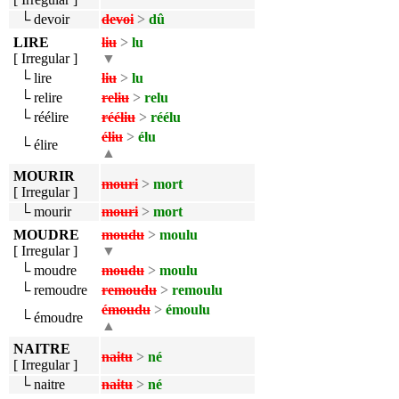
└ devoir
devoi
>
dû
LIRE
liu
>
lu
[ Irregular ]
▼
└ lire
liu
>
lu
└ relire
reliu
>
relu
└ réélire
rééliu
>
réélu
éliu
>
élu
└ élire
▲
MOURIR
mouri
>
mort
[ Irregular ]
└ mourir
mouri
>
mort
MOUDRE
moudu
>
moulu
[ Irregular ]
▼
└ moudre
moudu
>
moulu
└ remoudre
remoudu
>
remoulu
émoudu
>
émoulu
└ émoudre
▲
NAITRE
naitu
>
né
[ Irregular ]
└ naitre
naitu
>
né