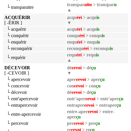
transpar
aitu
> transpar
u
└ transparaitre
▲
ACQUÉRIR
acqu
éri
> acqu
is
[ -ÉRIR ]
▼
└ acquérir
acqu
éri
> acqu
is
└ conquérir
conqu
éri
> conqu
is
└ enquérir
enqu
éri
> enqu
is
└ reconquérir
reconqu
éri
> reconqu
is
requ
éri
> requ
is
└ requérir
▲
DÉCEVOIR
dé
cevoi
> dé
çu
[ -CEVOIR ]
▼
└ apercevoir
aper
cevoi
> aper
çu
└ concevoir
con
cevoi
> con
çu
└ décevoir
dé
cevoi
> dé
çu
└ entr'apercevoir
entr'aper
cevoi
> entr'aper
çu
└ entrapercevoir
entraper
cevoi
> entraper
çu
entre-aper
cevoi
> entre-
└ entre-apercevoir
aper
çu
└ percevoir
per
cevoi
> per
çu
re
cevoi
> re
çu