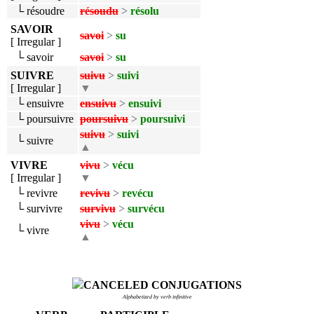
└ résoudre
résoudu
>
résolu
SAVOIR
savoi
>
su
[ Irregular ]
└ savoir
savoi
>
su
SUIVRE
suivu
>
suivi
[ Irregular ]
▼
└ ensuivre
ensuivu
>
ensuivi
└ poursuivre
poursuivu
>
poursuivi
suivu
>
suivi
└ suivre
▲
VIVRE
vivu
>
vécu
[ Irregular ]
▼
└ revivre
revivu
>
revécu
└ survivre
survivu
>
survécu
vivu
>
vécu
└ vivre
▲
CANCELED CONJUGATIONS
Alphabetized by verb infinitive